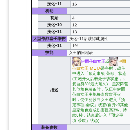
强化+11
16
机动
初始
4
强化+10
12
强化+11
13
大型作战塞壬增伤
强化+11后获得此属性
强化+11
1%
技能
女王的日程表
伊丽莎白女王
或
伊丽
莎白女王·META
装备时，战斗
中进入「预定事项-茶歇」状态
(主炮开火后若处于该状态，回
复自身3%最大耐久)；皇家阵营
其他角色装备时，队伍中伊丽
描述
莎白女王主炮每奇数次开火
时，使伊丽莎白女王进入「预
定事项-会议」状态(自身和其他
皇家角色造成伤害提高3%，持
续8秒，结束后进入「预定事
项-茶歇」状态)
装备参数