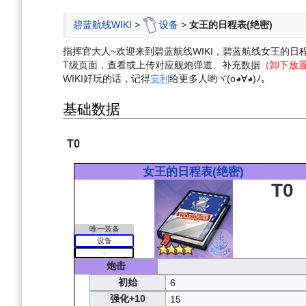
航
索
碧蓝航线WIKI
>
设备
>
女王的日程表(绝密)
指挥官大人~欢迎来到碧蓝航线WIKI，碧蓝航线女王的
T级页面，查看或上传对应舰炮弹道、补充数据
（卸下放
WIKI好玩的话，记得
安利
给更多人哟ヾ(o◕∀◕)ﾉ。
基础数据
T0
女王的日程表(绝密)
T0
唯一装备
设备
-
炮击
初始
6
强化+10
15