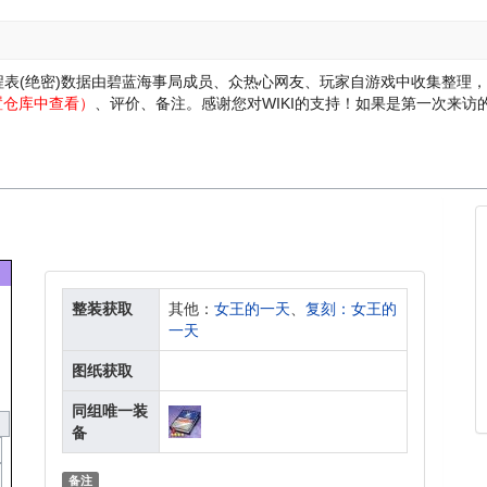
日程表(绝密)数据由碧蓝海事局成员、众热心网友、玩家自游戏中收集整
置仓库中查看）
、评价、备注。感谢您对WIKI的支持！
如果是第一次来访的话
整装获取
其他：
女王的一天
、
复刻：女王的
一天
图纸获取
同组唯一装
备
备注