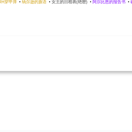
RH穿甲弹
•
纳尔逊的旗语
•
女王的日程表(绝密)
•
阿尔比恩的报告书
•