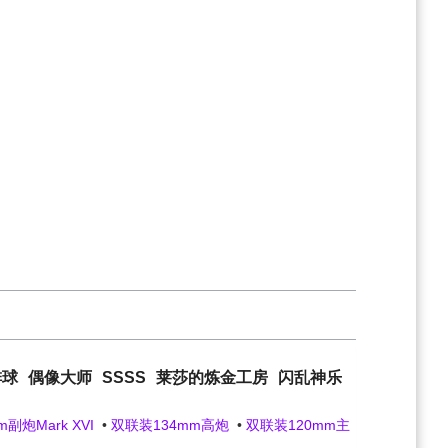
排球
偶像大师
SSSS
莱莎的炼金工房
闪乱神乐
副炮Mark XVI
•
双联装134mm高炮
•
双联装120mm主