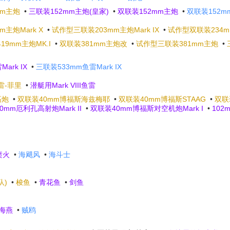
mm主炮
•
三联装152mm主炮(皇家)
•
双联装152mm主炮
•
双联装152m
主炮Mark X
•
试作型三联装203mm主炮Mark IX
•
试作型双联装234
9mm主炮MK.I
•
双联装381mm主炮改
•
试作型三联装381mm主炮
•
ark IX
•
三联装533mm鱼雷Mark IX
鱼雷-菲里
•
潜艇用Mark VIII鱼雷
高炮
•
双联装40mm博福斯海兹梅耶
•
双联装40mm博福斯STAAG
•
双联
20mm厄利孔高射炮Mark II
•
双联装40mm博福斯对空机炮Mark I
•
102
喷火
•
海飓风
•
海斗士
队)
•
梭鱼
•
青花鱼
•
剑鱼
海燕
•
贼鸥