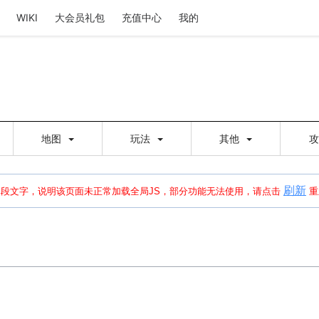
WIKI
大会员礼包
充值中心
我的
地图
玩法
其他
刷新
建出错，请点击
刷新
或页面右上WIKI功能中的刷新按钮清除页面缓存并刷新，
本段文字，说明该页面未正常加载全局JS，部分功能无法使用，请点击
重