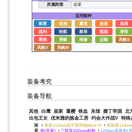
所属阵营
皇家
适用舰种
驱逐
轻巡
重巡
超巡
战巡
战列
轻航
航母
航战
潜母
重炮
潜艇
维修
运输
风帆S
风帆V
风帆M
装备考究
装备导航
其他
白鹰
皇家
重樱
铁血
东煌
撒丁帝国
北
出包王女
优米雅的炼金工房
约会大作战V
特殊
驱
•
单装113mm高平两用炮Mark IV
•
双联装114mm
逐
炮(皇家)
•
三联装102mm副炮
•
120mm单装炮(皇