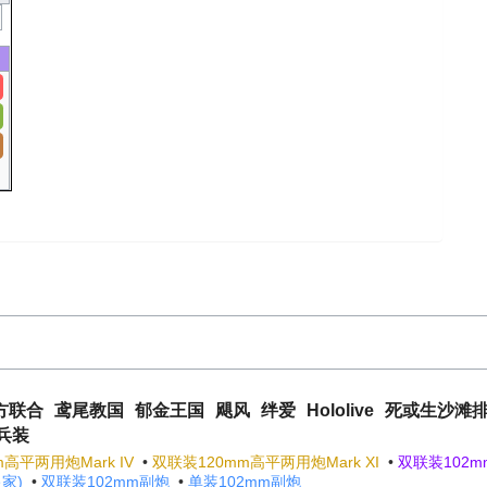
方联合
鸢尾教国
郁金王国
飓风
绊爱
Hololive
死或生沙滩
兵装
高平两用炮Mark IV
•
双联装120mm高平两用炮Mark XI
•
双联装102mm
家)
•
双联装102mm副炮
•
单装102mm副炮