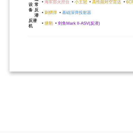
•
海军部火控台
•
小王冠
•
高性能对空雷达
•
6C
设
常
备
反
•
刺猬弹
•
基础深弹投射器
潜
反潜
•
塘鹅
•
剑鱼Mark II-ASV(反潜)
机