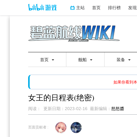
主站
首页
排行榜
发现
首页
舰船
装备
如果打开页面显示缩略图创
如果你看到
女王的日程表(绝密)
阅读：
更新日期：
2023-02-16
最新编辑：
怒怒醬
跳
跳
到
到
页面贡献者 :
导
搜