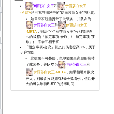
伊丽莎白女王
和
伊丽莎白女王
·META
均可充当描述中的"伊丽莎白女王"的职责.
如果皇家舰船携带了此装备，并队友为
伊丽莎白女王
和
伊丽莎白女王
·META
，则两个"伊丽莎白女王"分别管理自
己的状态(「预定事项-会议」/「预定事项-茶
歇」)，不会互相干扰.
「预定事项-会议」状态的伤害提高3%，属于
子弹增伤.
此效果不可叠层，也即如果皇家舰船携带
了此装备，并队友为
伊丽莎白女王
和
伊丽莎白女王·META
，如果相继奇数次
开火，则最多只能拥有3%子弹增伤，但后开
火的可以刷新BUFF的持续时间.