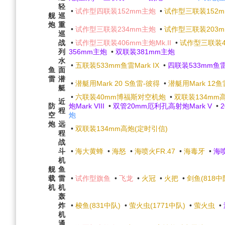
轻
•
试作型四联装152mm主炮
•
试作型三联装152
舰
巡
炮
重
•
试作型三联装234mm主炮
•
试作型三联装203mm
巡
战
•
试作型三联装406mm主炮Mk.II
•
试作型三联装41
列
356mm主炮
•
双联装381mm主炮
水
•
五联装533mm鱼雷Mark IX
•
四联装533mm鱼雷M
鱼
面
雷
潜
•
潜艇用Mark 20 S鱼雷-彼得
•
潜艇用Mark 12
艇
•
六联装40mm博福斯对空机炮
•
双联装134mm
近
防
炮Mark VIII
•
双管20mm厄利孔高射炮Mark V
•
程
空
炮
炮
远
•
双联装134mm高炮(定时引信)
程
战
斗
•
海大黄蜂
•
海怒
•
海喷火FR.47
•
海毒牙
•
海
机
舰
鱼
载
雷
•
试作型旗鱼
•
飞龙
•
火冠
•
火把
•
剑鱼(818中
机
机
轰
炸
•
梭鱼(831中队)
•
萤火虫(1771中队)
•
萤火虫
•
机
通