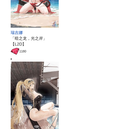
瑞吉娜
「暗之龙，光之岸」
【L2D】
1180