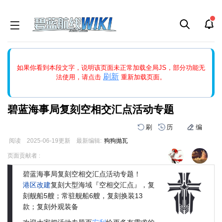
如果打开页面显示缩略图创建出错，请点击
刷新
或页面右上WIKI功
如果你看到本段文字，说明该页面未正常加载全局JS，部分功能无
能中的刷新按钮清除页面缓存并刷新，如果还有问题，请多尝试几
刷新
法使用，请点击
重新加载页面。
次。
碧蓝海事局复刻空相交汇点活动专题
刷
历
编
阅读
2025-06-19
更新
最新编辑:
狗狗抛瓦
跳
跳
页面贡献者 :
到
到
导
搜
碧蓝海事局复刻空相交汇点活动专题！
航
索
港区改建
复刻大型海域『空相交汇点』，复
刻舰船5艘；常驻舰船6艘，复刻换装13
款；复刻外观装备