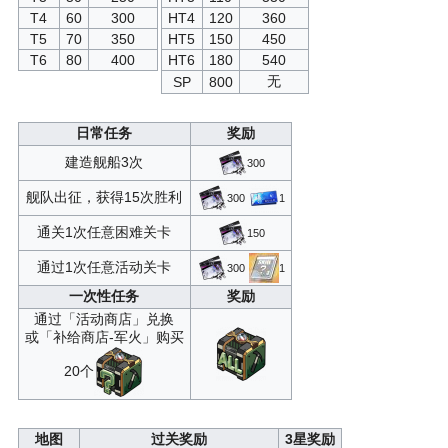
T4
60
300
HT4
120
360
阿黛尔
21
10000
1
T5
70
350
HT5
150
450
T6
80
400
HT6
180
540
兵装强化石T3
22
12500
3
无
SP
800
特装型布里MKIII
23
15000
1
日常任务
奖励
特殊兵装核心
24
17500
5
建造舰船3次
300
阿黛尔
25
20000
1
舰队出征，获得15次胜利
300
1
兵装重构核心T2
26
22500
3
通关1次任意困难关卡
150
高级定向蓝图·五期
27
25000
3
通过1次任意活动关卡
300
1
阿黛尔
28
30000
1
一次性任务
奖励
伯鲁克科技箱T5
29
40000
1
通过「活动商店」兑换
或「补给商店-军火」购买
伯鲁克科技箱T5
30
50000
1
20个
地图
过关奖励
3星奖励