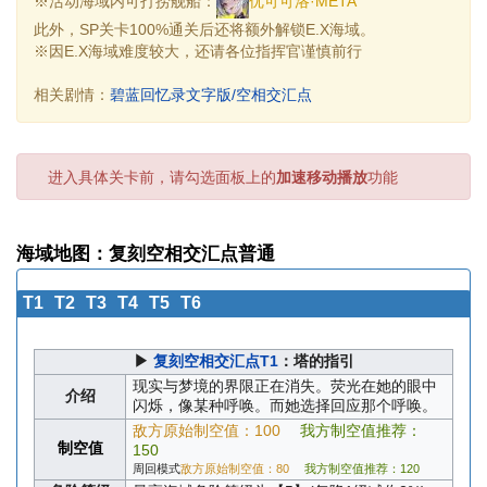
※活动海域内可打捞舰船：
优可可洛·META
此外，SP关卡100%通关后还将额外解锁E.X海域。
※因E.X海域难度较大，还请各位指挥官谨慎前行
相关剧情：
碧蓝回忆录文字版/空相交汇点
进入具体关卡前，请勾选面板上的
加速移动播放
功能
海域地图：复刻空相交汇点普通
T1
T2
T3
T4
T5
T6
▶
复刻空相交汇点T1
：塔的指引
现实与梦境的界限正在消失。荧光在她的眼中
介绍
闪烁，像某种呼唤。而她选择回应那个呼唤。
敌方原始制空值：100
我方制空值推荐：
制空值
150
周回模式
敌方原始制空值：80
我方制空值推荐：120