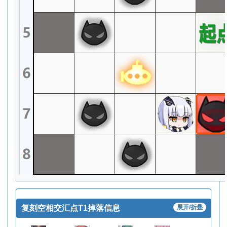
复刻空相交汇点T1掉落信息
展开/折叠