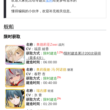
欢迎大家把活动专题页
安利
给更多有需求的
人。
懂得编辑的小伙伴，欢迎补充相关信息。
舰船
限时获取
名称
：
奥德莉亚Zwei
战列
CV
：福原 綾香
1.2%
获取方式
：
限时建造
/
限时建造累计200次获得
（最多4次）
建造时间
：06:00:00
名称
：
奥莉薇娅·冯·阿诺德
驱逐
CV
：春野 杏
2%
获取方式
：
限时建造
建造时间
：00:40:00
名称
：
瑞吉娜
轻巡
CV
：氷 青
2%
获取方式
：
限时建造
建造时间
：01:20:00