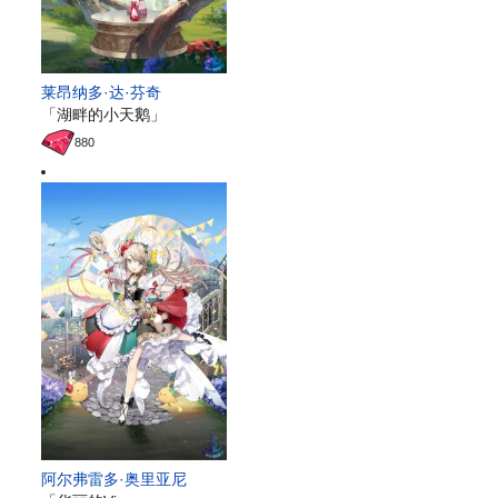
莱昂纳多·达·芬奇
「湖畔的小天鹅」
880
阿尔弗雷多·奥里亚尼