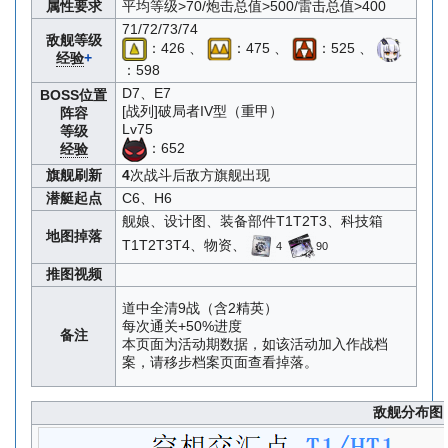
属性要求
平均等级>70/炮击总值>500/雷击总值>400
71/72/73/74
敌舰等级
：426 、
：475 、
：525 、
经验
+
：598
D7、E7
BOSS位置
[战列]破局者IV型（重甲）
阵容
Lv75
等级
：652
经验
旗舰刷新
4
次战斗后敌方旗舰出现
潜艇起点
C6、H6
舰娘、设计图、装备部件T1T2T3、科技箱
地图掉落
T1T2T3T4、物资、
4
90
推图视频
道中全清9战（含2精英）
每次通关+50%进度
备注
本页面为活动期数据，如该活动加入作战档
案，请移步档案页面查看掉落。
敌舰分布图