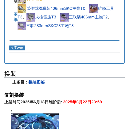
艇
试作型双联装406mmSKC主炮T0
、
维修工具
图
T3
、
火控雷达T3
、
三联装406mm主炮T2
、
纸
三联283mmSKC28主炮T3
文字攻略
换装
主条目：
换装图鉴
复刻换装
上架时间2025年6月18日维护后~
2025年6月22日23:59