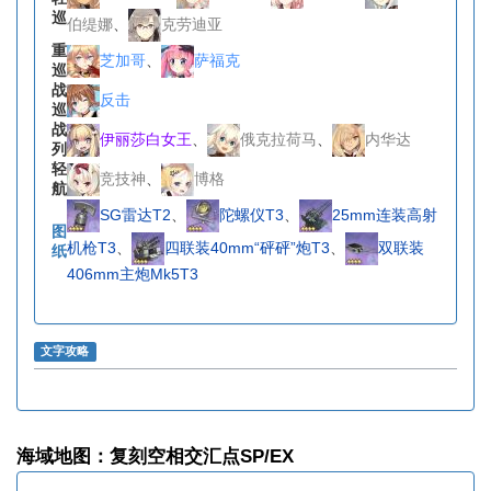
巡
伯缇娜
、
克劳迪亚
重
芝加哥
、
萨福克
巡
战
反击
巡
战
伊丽莎白女王
、
俄克拉荷马
、
内华达
列
轻
竞技神
、
博格
航
SG雷达T2
、
陀螺仪T3
、
25mm连装高射
图
机枪T3
、
四联装40mm“砰砰”炮T3
、
双联装
纸
406mm主炮Mk5T3
文字攻略
海域地图：复刻空相交汇点SP/EX