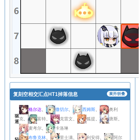
复刻空相交汇点HT1掉落信息
展开/折叠
格尔达
、
撒切尔
、
西姆斯
、
奥利
驱
克
、
富特
、
克雷文
、
狐提
、
唐斯
、
逐
麦考尔
、
卡洛琳
布鲁克林
、
里士满
、
利安得
、
阿尔
轻