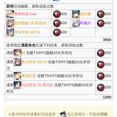
获得
活动舰船，获取训练点数
奥德莉亚Zwei
800
瑞吉娜
600
奥莉薇娅·冯·阿诺德
600
阿黛尔
400
优可可洛·META
600
3000
使用指定
满星角色
完成下列任务，获取训练点数
满星
鹤
击败T2/HT2旗舰10次并存活
300
满星
奥古斯塔·META
击败T3/HT3旗舰10次并存
300
活
满星
奥德莉亚
击败T5/HT5旗舰10次并存活
300
满星
乌尔里克·冯·胡贝尔
击败T6/HT6旗舰10次并
300
存活
1200
※参与特别作战累积活动道具「
交汇的残片」可获得
活动