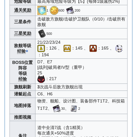
危险等级
最高海域危险等级为【5】(每降1级减伤2%)
通关奖励
1
600
200
击破敌方旗舰/击破护卫舰队（0/10）/击破所有
三星条件
敌舰
三星奖励
500
21/22/23/24
敌舰等级
：126 、
：145 、
：165 、
经验
+
：194
D7、E7
BOSS位置
[战列]破局者IV型（重甲）
阵容
25
等级
：217
经验
旗舰刷新
3
次战斗后敌方旗舰出现
潜艇起点
C6、H6
物资、舰船、设计图、装备部件T1T2、科技箱
地图掉落
T1T2、
、
30
2
推图视频
道中全清7战（含1精英）
每次通关+50%进度
备注