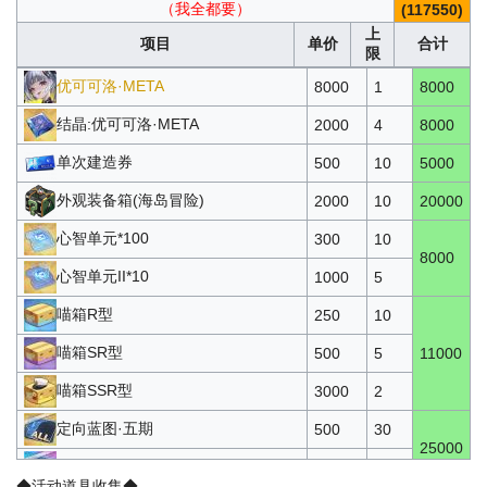
（我全都要）
(117550)
上
项目
单价
合计
限
优可可洛·META
8000
1
8000
结晶:优可可洛·META
2000
4
8000
单次建造券
500
10
5000
外观装备箱(海岛冒险)
2000
10
20000
心智单元*100
300
10
8000
心智单元II*10
1000
5
喵箱R型
250
10
喵箱SR型
500
5
11000
喵箱SSR型
3000
2
定向蓝图·五期
500
30
25000
高级定向蓝图·五期
1000
10
◆活动道具收集◆