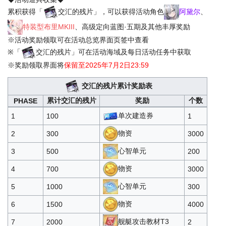
特殊兵装核心
300
5
累积获得「
交汇的残片」，可以获得活动角色
阿黛尔
、
兵装强化石T2
90
50
特装型布里MKIII
、高级定向蓝图·五期及其他丰厚奖励
17000
※活动奖励领取可在活动总览界面页签中查看
兵装重构核心T1
600
10
※「
交汇的残片」可在活动海域及每日活动任务中获取
兵装重构核心T2
2500
2
※奖励领取界面将
保留至2025年7月2日23:59
克洛希德科技箱T4
300
4
交汇的残片累计奖励表
威斯克科技箱T4
300
4
累计交汇的残片
奖励
个数
PHASE
4800
藏王重工科技箱T4
300
4
单次建造券
1
100
1
伯鲁克科技箱T4
300
4
物资
2
300
3000
通用部件*1
30
30
心智单元
3
500
200
主炮部件*1
30
30
物资
4
700
3000
鱼雷部件*1
30
30
4500
心智单元
5
1000
300
防空炮部件*1
30
30
物资
6
1500
4000
舰载机部件*1
30
30
舰艇攻击教材T3
7
2000
2