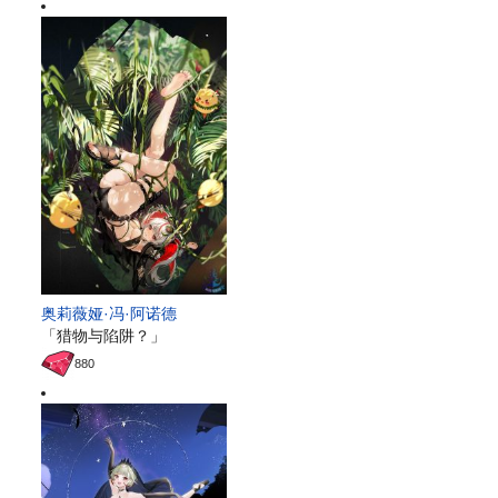
奥莉薇娅·冯·阿诺德
「猎物与陷阱？」
880