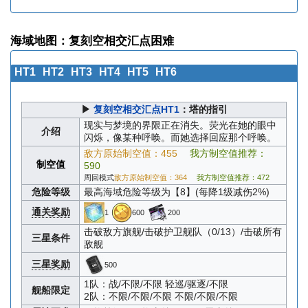
海域地图：复刻空相交汇点困难
HT1
HT2
HT3
HT4
HT5
HT6
▶
复刻空相交汇点HT1
：塔的指引
现实与梦境的界限正在消失。荧光在她的眼中
介绍
闪烁，像某种呼唤。而她选择回应那个呼唤。
敌方原始制空值：455
我方制空值推荐：
制空值
590
周回模式
敌方原始制空值：364
我方制空值推荐：472
危险等级
最高海域危险等级为【8】(每降1级减伤2%)
通关奖励
1
600
200
击破敌方旗舰/击破护卫舰队（0/13）/击破所有
三星条件
敌舰
三星奖励
500
1队：战/不限/不限 轻巡/驱逐/不限
舰船限定
2队：不限/不限/不限 不限/不限/不限