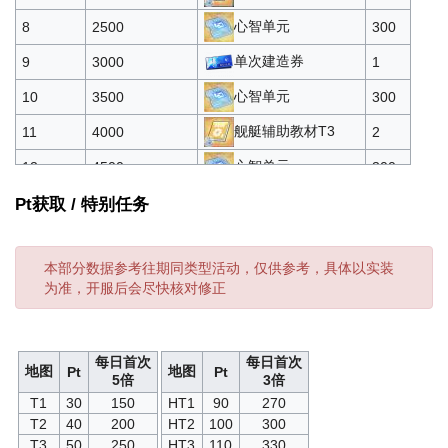
物资*2000
500
5
心智单元
8
2500
300
石油*1000
450
5
6250
单次建造券
9
3000
1
酸素可乐*1
15
100
心智单元
10
3500
300
舰艇辅助教材T3
11
4000
2
心智单元
12
4500
300
阿黛尔
13
5000
1
Pt获取 / 特别任务
单次建造券
14
5500
2
本部分数据参考往期同类型活动，仅供参考，具体以实装
心智单元
15
6000
500
为准，开服后会尽快核对修正
单次建造券
16
6500
2
舰艇防御教材T3
17
7000
2
每日首次
每日首次
地图
地图
Pt
Pt
单次建造券
18
7500
2
5倍
3倍
T1
30
150
HT1
90
270
高级定向蓝图·五期
19
8000
2
T2
40
200
HT2
100
300
T3
50
250
HT3
110
330
单次建造券
20
9000
2