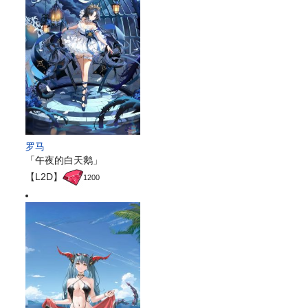
罗马
「午夜的白天鹅」
【L2D】
1200