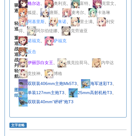
格尔达
、
奥利克
、
富特
、
克雷文
、
驱
逐
狐提
、
唐斯
、
麦考尔
、
卡洛琳
阿基里斯
、
朱诺
、
里士满
、
利安
轻
巡
得
、
阿尔伯缇娜
、
克劳迪亚
重
诺福克
、
萨福克
巡
战
反击
巡
战
伊丽莎白女王
、
俄克拉荷马
、
内华达
列
轻
竞技神
、
博格
航
双联装406mm主炮Mk5T3
、
海军迷彩T3
、
图
单装127mm主炮T3
、
25mm高射机枪T3
、
纸
双联装40mm“砰砰”炮T3
文字攻略