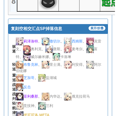
复刻空相交汇点SP掉落信息
展开/折叠
莉泽洛特
、
撒切尔
、
西姆斯
、
克雷
驱
文
、
奥利克
、
唐斯
、
麦考尔
、
富
逐
特
、
威尔赫米娜
、
卡洛琳
布鲁克林
、
里士满
、
利安得
、
阿尔
轻
巡
伯缇娜
重
芝加哥
、
盐湖城
巡
战
反击
巡
战
亚利桑那
、
内华达
、
俄克拉荷马
列
轻
竞技神
、
兰利
航
潜
优可可洛·META