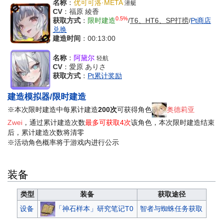
名称
：
优可可洛·META
潜艇
CV
：福原 綾香
0.5%
获取方式
：
限时建造
/
T6、HT6、SP打捞
/
Pt商店
兑换
建造时间
：00:13:00
名称
：
阿黛尔
轻航
CV
：愛原 ありさ
获取方式
：
Pt累计奖励
建造模拟器/限时建造
※本次限时建造中每累计建造
200次
可获得角色
奥德莉亚
Zwei
，通过累计建造次数
最多可获取4次
该角色，本次限时建造结束
后，累计建造次数将清零
※活动角色概率将于游戏内进行公示
装备
类型
装备
获取途径
「神石样本」研究笔记T0
设备
智者与蜘蛛任务获取