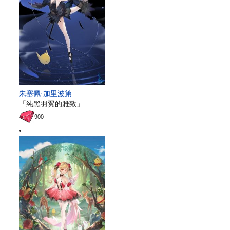
朱塞佩·加里波第
「纯黑羽翼的雅致」
900