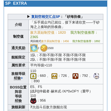
SP
EXTRA
▶
复刻空相交汇点SP
：「砂海协奏」
「乐手观众均已就位，接下来请欣赏——于砂
介绍
海之上奏响的协奏曲」
敌方原始制空值：1820
我方制空值推荐：
制空值
2365
周回模式
敌方原始制空值：1456
我方制空值推荐：1892
通关奖励
2
1500
1队：不限/不限/不限 不限/不限/不限
舰船限定
2队：不限/不限/不限 不限/不限/不限
属性要求
平均等级>110
110
敌舰等级
：660 、
：726 、
：792 、
经验
+
：890
E5、F5
BOSS位置
[战列]仲裁者·赫米忒·IX/*0xOF*/（重甲）
阵容
110
等级
：956
经验
旗舰刷新
7
次战斗后敌方旗舰出现