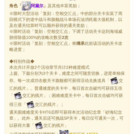
角色「
阿黛尔
」
及其他丰富奖励；
※限时大型活动「复刻：空相交汇点」中的部分关卡实装了周
回模式下的道中战斗和旗舰战斗单场石油消耗最大值机制，以
及在通关结算时可以额外获得的通关奖励；
※限时活动「复刻：空相交汇点」下调了活动关卡达到海域威
胁排除值100%的攻略次数至
2次
※限时活动「复刻：空相交汇点」将
继承
此前该活动的关卡攻
略进度；
◆特别作战◆
本次共计开放2个活动章节共计2种难度模式
上篇、下篇分别为3个关卡，难度之间可随意切换，进度单独保
存。每一次成功击败关卡旗舰都可获得活动兑换道具「
交
汇的残片」。普通难度的关卡中，每日首次击破均可获得五倍
「
交汇的残片」；困难难度关卡中，每日首次击破均可获
得三倍「
交汇的残片」；
通关困难难度关卡HT6后即可获得本次活动纪念章「砂海纪念
章」。此外，通关后还可挑战SP关卡，每日仅可通关一次，可
以获得大量「
交汇的残片」