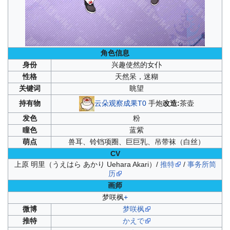
角色信息
身份
兴趣使然的女仆
性格
天然呆，迷糊
关键词
眺望
云朵观察成果T0
手炮
改造:
茶壶
持有物
发色
粉
瞳色
蓝紫
萌点
兽耳、铃铛项圈、巨巨乳、吊带袜（白丝）
CV
上原 明里（うえはら あかり Uehara Akari）/
推特
/
事务所简
历
画师
梦咲枫
+
微博
梦咲枫
推特
かえで