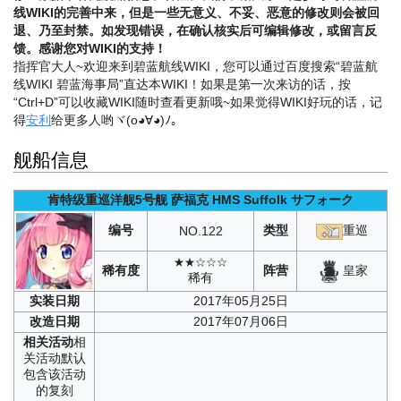
线WIKI的完善中来，但是一些无意义、不妥、恶意的修改则会被回
退、乃至封禁。如发现错误，在确认核实后可编辑修改，或留言反
馈。感谢您对WIKI的支持！
指挥官大人~欢迎来到碧蓝航线WIKI，您可以通过百度搜索“碧蓝航
线WIKI 碧蓝海事局”直达本WIKI！如果是第一次来访的话，按
“Ctrl+D”可以收藏WIKI随时查看更新哦~
如果觉得WIKI好玩的话，记
得
安利
给更多人哟ヾ(o◕∀◕)ﾉ。
舰船信息
肯特级重巡洋舰5号舰
萨福克
HMS Suffolk
サフォーク
编号
类型
重巡
NO.
122
★★☆☆☆
皇家
稀有度
阵营
稀有
实装
日期
2017年05月25日
改造
日期
2017年07月06日
相关
活动
相
关活动默认
包含该活动
的复刻