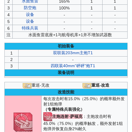
水面鱼雷
2
165%
1
1
防空炮
3
100%
1
1
设备
4
-
-
-
设备
5
-
-
-
特殊兵装
6
-
-
-
注
水面鱼雷底座+1与航母机库+1并不增加武器数
初始装备
双联装203mm主炮T1
1
2
-
四联装40mm“砰砰”炮T1
3
装备说明
重巡-无改
重巡-改造
改造技能
每次攻击时有15.0%（25.0%）的概率额外发
射1组炮弹
（专属特殊兵装强化）
主炮连射·萨福克
：主炮攻击时有
45.0%（75.0%）的概率触发，额外发射1组
炮弹并恢复自身2%耐久