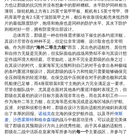
力也让郡级的抗沉性并没有想象中的那样糟糕。水平防护同样相当
薄弱，除轮机舱上方有1.25英寸装甲甲板、舵机有1.5英寸穹甲、弹
药库装甲盒有2.5英寸顶部装甲之外，都仅有依靠强化船壳来抵挡弹
片的最低限度防护，炮塔和炮座也是同样的防护水平。其水下防护
则相对好一些，拥有防雷突出部设计。
总体而言，郡级是一种在特殊需求驱动下催生的条约巡洋舰，
其设计尽管存在种种不足，但定位非常清晰、设计取舍也非常明
确。作为所谓的
“海外二等主力舰”
而言，其出色的适航性、居住性
和自持力无疑是完美的，但实际面临的战场局势却不幸与其设计想
定作战环境大相径庭。尽管如此，这并不完全是郡级的自身之过：
在其设计的时代，皇家海军无法预料到自己的对手会拿出各种极端
的条约重巡洋舰设计，因此郡级的战斗力和性能只需要能够确保完
全压倒现有的轻巡洋舰、在保交战中压倒潜在对手的袭击舰和武装
民船便已足够，而4座双联装8英寸主炮的火力完全满足这一要求。
尽管在舰队战中、尤其是在面对其他条约重巡洋舰时表现乏力，但
郡级在其最初的设计目标方面表现非常出色，而在其本职工作——
作为海外二等主力舰，在北海等恶劣海况或是远海区域执行护航、
反潜、封锁和侦察任务时，郡级在设计方面向适航性的倾斜则表现
出了丰厚的回报。
诺福克
在北海的保交护航作战、以及寻歼
俾斯
麦
、
沙恩霍斯特
和
格奈森瑙
的战斗中都居功至伟，可以说是完美体
现了郡级在其预期设计方向上的优秀性能。由于其卓越的适航性，
郡级在二战中活跃在皇家海军所参与的
每一个
主要战区，并参与了