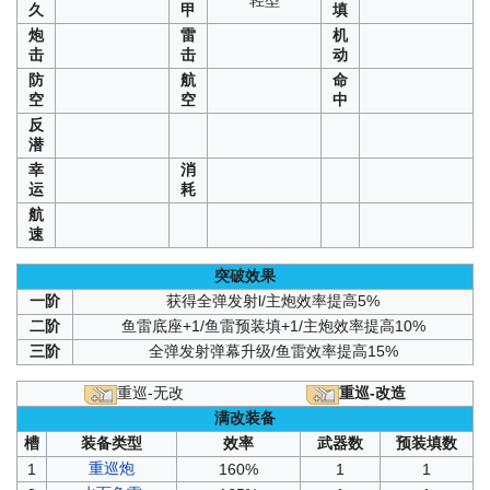
轻型
久
甲
填
炮
雷
机
击
击
动
防
航
命
空
空
中
反
潜
幸
消
运
耗
航
速
突破效果
一阶
获得全弹发射l/主炮效率提高5%
二阶
鱼雷底座+1/鱼雷预装填+1/主炮效率提高10%
三阶
全弹发射弹幕升级/鱼雷效率提高15%
重巡-无改
重巡-改造
满改装备
槽
装备类型
效率
武器数
预装填数
重巡炮
1
160%
1
1