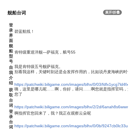
舰船台词
展开/折叠
登
录
碧蓝航线！
界
面
舰
船
肯特级重巡洋舰—萨福克，舷号55
型
号
我是肯特级五号舰萨福克。
自
别看我这样，关键时刻还是会发挥作用的，比如说丹麦海峡的时
我
介
绍
https://patchwiki.biligame.com/images/blhx/0/03/fdfx1ycg7ld
咦，这里是哪儿呢……啊，你好，请问……啊您就是指挥官吗，
获
您了
取
台
词
https://patchwiki.biligame.com/images/blhx/2/2d/6anah8s6w
登
啊指挥官您回来了，我？我正在观察云朵呢
录
台
https://patchwiki.biligame.com/images/blhx/0/0b/9247cb0lc3
词