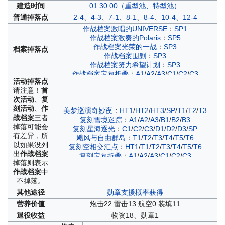
建造
时间
01:30:00（重型池、特型池）
普通
掉落点
2-4
、
4-3
、
7-1
、
8-1
、
8-4
、
10-4
、
12-4
作战档案激唱的UNIVERSE
：
SP1
作战档案激奏的Polaris
：
SP5
作战档案光荣的一战
：
SP3
档案
掉落点
作战档案围剿
：
SP3
作战档案努力希望计划
：
SP3
作战档案定向折叠
：
A1
/
A2
/
A3
/
C1
/
C2
/
C3
活动
掉落点
作战档案飓风与青春之泉
：
T4
请注意！
首
作战档案虹彩的终幕曲
：
C1
/
C2
/
C3
/
D1
/
D2
/
D3
次活动
、
复
作战档案泠誓光庭
：
A1
/
A2
/
A3
/
B1
/
B2
/
B3
刻活动
、
作
作战档案深度回音
：
C1
/
C2
/
C3
/
D1
/
D2
/
D3
美梦巡演奇妙夜
：
HT1
/
HT2
/
HT3
/
SP
/
T1
/
T2
/
T3
战档案
三者
作战档案逆转彩虹之塔
：
A1
/
A2
/
A3
/
B1
/
B2
/
B3
复刻雪境迷踪
：
A1
/
A2
/
A3
/
B1
/
B2
/
B3
掉落可能会
作战档案碧海光粼
：
C1
/
C2
/
C3
/
D1
/
D2
/
D3
复刻星海逐光
：
C1
/
C2
/
C3
/
D1
/
D2
/
D3
/
SP
有差异，所
作战档案破晓冰华
：
C1
/
C2
/
C3
飓风与自由群岛
：
T1
/
T2
/
T3
/
T4
/
T5
/
T6
以如果没列
作战档案负象限作战
：
C1
/
C2
/
C3
/
D1
/
D2
/
D3
复刻空相交汇点
：
HT1
/
T1
/
T2
/
T3
/
T4
/
T5
/
T6
出
作战档案
作战档案永夜幻光
：
A1
/
A3
/
A2
/
B1
/
B2
/
B3
复刻定向折叠
：
A1
/
A2
/
A3
/
C1
/
C2
/
C3
掉落则表示
作战档案北境序曲
：
A1
/
A2
/
A3
/
C1
/
C2
/
C3
幻梦间奏曲
：
HT1
/
HT2
/
HT3
/
SP
/
T1
/
T2
/
T3
作战档案
中
作战档案穹顶下的圣咏曲
：
B1
/
B2
/
B3
/
D1
/
D2
/
D3
复刻泠誓光庭
：
A1
/
A2
/
A3
/
B1
/
B2
/
B3
不掉落。
作战档案箱庭疗法
：
C1
/
C2
/
C3
复刻虹彩的终幕曲
：
C1
/
C2
/
C3
/
D1
/
D2
/
D3
/
SP
作战档案神圣的悲喜剧
：
D1
/
D2
/
D3
复刻深度回音
：
C1
/
C2
/
C3
/
D1
/
D2
/
D3
/
SP
其他
途径
勋章支援概率获得
作战档案铁血音符誓言
：
A1
/
A2
/
A3
/
C1
/
C2
/
C3
雪境迷踪
：
A1
/
A2
/
A3
/
B1
/
B2
/
B3
营养
价值
炮击22 雷击13 航空0 装填11
作战档案异色格
：
B4
/
D4
复刻逆转彩虹之塔
：
A1
/
A2
/
A3
/
B1
/
B2
/
B3
退役
收益
物资18、勋章1
作战档案凛冬王冠
：
A1
/
A2
/
A3
/
C1
/
C2
/
C3
星海逐光
：
C1
/
C2
/
C3
/
D1
/
D2
/
D3
/
SP