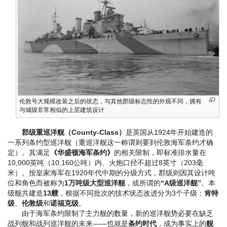
伦敦号大规模改装之后的状态，与其他郡级标志性的外观不同，拥有
与城级非常相似的上层建筑设计
郡级重巡洋舰（County-Class）
是英国从1924年开始建造的
一系列条约型巡洋舰（重巡洋舰这一称谓则要到伦敦海军条约才确
定）。其满足
《华盛顿海军条约》
的相关限制，即标准排水量在
10,000英吨（10,160公吨）内、火炮口径不超过8英寸（203毫
米）。按皇家海军在1920年代中期的分级方式，郡级则因其设计吨
位和角色而被称为
1万吨级大型巡洋舰
，或所谓的
“A级巡洋舰”
。本
级舰共建造
13艘
，根据不同批次的技术状态改进分为3个子级：
肯特
级
、
伦敦级
和
诺福克级
。
由于海军条约限制了主力舰的数量，新的巡洋舰势必要在缺乏
战列舰和战列巡洋舰的未来——也就是
条约时代
，成为事实上的
舰