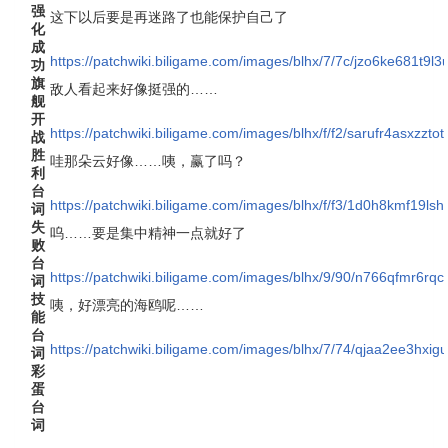
强
这下以后要是再迷路了也能保护自己了
化
成
https://patchwiki.biligame.com/images/blhx/7/7c/jzo6ke681t9
功
旗
敌人看起来好像挺强的……
舰
开
https://patchwiki.biligame.com/images/blhx/f/f2/sarufr4asxzzto
战
胜
哇那朵云好像……咦，赢了吗？
利
台
https://patchwiki.biligame.com/images/blhx/f/f3/1d0h8kmf19l
词
失
呜……要是集中精神一点就好了
败
台
https://patchwiki.biligame.com/images/blhx/9/90/n766qfmr6r
词
技
咦，好漂亮的海鸥呢……
能
台
https://patchwiki.biligame.com/images/blhx/7/74/qjaa2ee3hx
词
彩
蛋
台
词