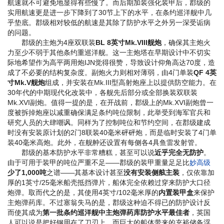
航速就不可避免地显得有些慢了。而后期加装强化装甲后，郡级的
实用航速更是进一步下降到了30节上下的水平，在条约巡洋舰中几
乎垫底。郡级相对较低的航速是其除了防护水平之外另一深受诟病
的问题。
郡级的主炮为4座双联装
BL 8英寸Mk.VIII舰炮
，确保其主炮火
力至少不弱于其他条约重巡洋舰。这一主炮塔在早期设计中不切实
际地希望作为高平两用炮
IJN觉得很赞
，导致设计仰角高达70度，造
成了不必要的结构复杂度。副炮火力则相对薄弱，由4门单装
QF 4英
寸Mk.V舰炮
组成，并安装在Mk.III型高射炮座上以提供防空能力。在
30年代的中期现代化改装中，各舰先后部分或全部换装双联装
Mk.XVI副炮。值得一提的是，在开战前，郡级上的Mk.XVI副炮曾一
度被拆掉炮座以减重确保满足条约吨位限制，此举受到海军官兵和
研究人员的大肆嘲讽。同样为了控制吨位和节约空间，在郡级建成
时没有安装原计划的2门8联装40毫米砰砰炮，而是临时安装了4门单
装40毫米高炮。此外，在舰舯还设置有每侧各4具鱼雷发射管。
郡级的基本防护水平非常糟糕，甚至可以说
近乎完全无防护
。
由于可用于装甲的吨位严重不足——郡级的装甲重量足足比
妙高级
少了1,000吨
之谱——其基本设计甚至
没有安装侧舷主装
，仅依靠加
厚的1英寸/25毫米船壳抵挡弹片，船体完全依赖过穿来防护大口径
炮弹。取而代之的是，其使用4英寸/102毫米厚的
内置装甲盒
来保护
主炮弹药库。不过塞翁失马的是，郡级这种迫不得已的防护设计反
而使其成为
第一批条约巡洋舰中主炮弹药库防护水平最佳者
，英国
人可以说是把好钢用在了刀刃上，而巨大的船体带来的充裕储备浮