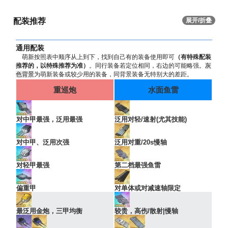
配装推荐
展开/折叠
通用配装
萌新按照表中顺序从上到下，找到自己有的装备使用即可
（有特殊配装
推荐的，以特殊推荐为准）
。同行装备若定位相同，右边的可能略强。
灰
色背景
为萌新装备或较少用的装备，同背景装备无特别大的差距。
重巡炮
水面鱼雷
对中甲最强，泛用最强
泛用对轻/速射(尤其技能)
对中甲、泛用次强
泛用对重/20s慢轴
对轻甲最强
第二档最强鱼雷
偏重甲
对单体或对减速轴限定
最泛用金炮，三甲均衡
较贵，高伤/散射|慢轴