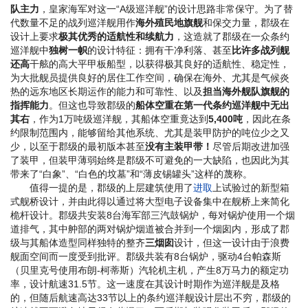
队主力
，皇家海军对这一“A级巡洋舰”的设计思路非常保守。为了替
代数量不足的战列巡洋舰用作
海外殖民地旗舰
和保交力量，郡级在
设计上要求
极其优秀的适航性和续航力
，这造就了郡级在一众条约
巡洋舰中
独树一帜
的设计特征：拥有干净利落、甚至
比许多战列舰
还高
干舷的高大平甲板船型，以获得极其良好的适航性、稳定性，
为大批舰员提供良好的居住工作空间，确保在海外、尤其是气候炎
热的远东地区长期运作的能力和可靠性、以及
担当海外舰队旗舰的
指挥能力
。但这也导致郡级的
船体空重在第一代条约巡洋舰中无出
其右
，作为1万吨级巡洋舰，其船体空重竟达到
5,400吨
，因此在条
约限制范围内，能够留给其他系统、尤其是装甲防护的吨位少之又
少，以至于郡级的最初版本甚至
没有主装甲带！
尽管后期改进加强
了装甲，但装甲薄弱始终是郡级不可避免的一大缺陷，也因此为其
带来了“白象”、“白色的坟墓”和“薄皮锡罐头”这样的蔑称。
值得一提的是，郡级的上层建筑使用了
进取
上试验过的新型箱
式舰桥设计，并由此得以通过将大型电子设备集中在舰桥上来简化
桅杆设计。郡级共安装8台海军部三汽鼓锅炉，每对锅炉使用一个烟
道排气，其中舯部的两对锅炉烟道被合并到一个烟囱内，形成了郡
级与其船体造型同样独特的整齐
三烟囱
设计，但这一设计由于浪费
舰面空间而一度受到批评。郡级共装有8台锅炉，驱动4台帕森斯
（贝里克号使用布朗-柯蒂斯）汽轮机主机，产生8万马力的额定功
率，设计航速31.5节。这一速度在其设计时期作为巡洋舰是及格
的，但随后航速高达33节以上的条约巡洋舰设计层出不穷，郡级的