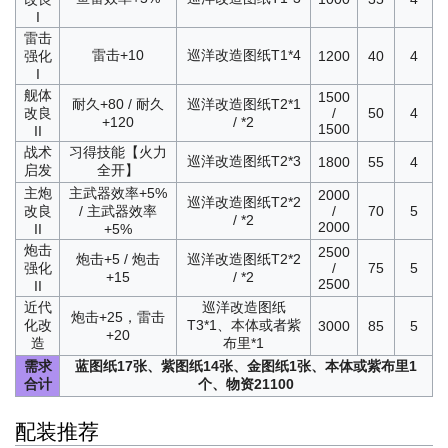
I
雷击
雷击+10
巡洋改造图纸T1*4
强化
1200
40
4
I
舰体
1500
耐久+80 / 耐久
巡洋改造图纸T2*1
改良
/
50
4
+120
/ *2
1500
II
战术
习得技能【火力
巡洋改造图纸T2*3
1800
55
4
启发
全开】
主炮
主武器效率+5%
2000
巡洋改造图纸T2*2
改良
/ 主武器效率
/
70
5
/ *2
2000
II
+5%
炮击
2500
炮击+5 / 炮击
巡洋改造图纸T2*2
强化
/
75
5
+15
/ *2
2500
II
近代
巡洋改造图纸
炮击+25，雷击
化改
T3*1、本体或者紫
3000
85
5
+20
造
布里*1
需求
蓝图纸17张、紫图纸14张、金图纸1张、本体或紫布里1
合计
个、物资21100
配装推荐