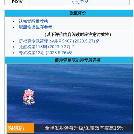
かえで
PIXIV
强度评价
认知觉醒推荐榜
舰船输出生存参考
（以下评价内容阅读时应注意时效性）
萨福克专武简评 by井号5467 (2023.9.27)
觉醒榜第113期 (2023.9.27)
专武榜第12期 (2023.9.26)
前排弹幕或后排专属弹幕