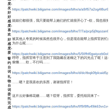
度-
友
https://patchwiki.biligame.com/images/blhx/a/a9/l57a2og4l8u
好
好
姐姐们都很强，我只要能帮上她们的忙就很开心了~欸，我也很努
感
度-
喜
https://patchwiki.biligame.com/images/blhx/7/7a/pcp5j0tqo
欢
被其他人夸奖的时候虽然也很开心，但是现在能帮上指挥官的忙
好
为什么呢……
感
度-
爱
https://patchwiki.biligame.com/images/blhx/5/5f/fhf0gwiyvzb0
哼哼，指挥官终于注意到了我隐藏在迷糊之下的闪光点了呢！这
誓
偷懒……欸，不行吗……
约
台
词
https://patchwiki.biligame.com/images/blhx/d/dc/tbqk0fplcai
礼
物
……嗯？是我喜欢的东西，谢谢指挥官！
台
词
委
这片云好像棉花糖……嗯？哎呀，指挥官，委托组回来了~
托
完
https://patchwiki.biligame.com/images/blhx/f/f9/8ffu49ik63vv
成