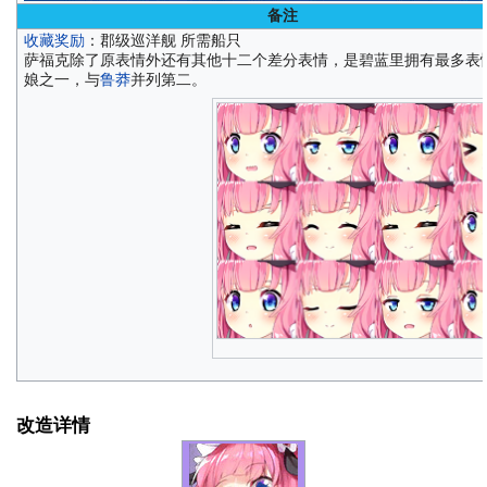
备注
收藏奖励
：郡级巡洋舰 所需船只
萨福克除了原表情外还有其他十二个差分表情，是碧蓝里拥有最多表
娘之一，与
鲁莽
并列第二。
改造详情