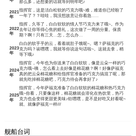
年
那么多，还想要的话就等到明年吧♪
指挥官，这是洁白松软的巧克力哦~难，难道你已经盼了
2021
一年了？？哇哇，我没想故意让你着急......
年
指挥，久等了，白白软软的情人节巧克力来了哦~。作为
2022
去年让你等得心焦的赔礼，这次做了一周的分量。保质
年
期？啊！只有三天…怎，怎么办…
白白的软乎乎的云，看着就肚子饿呢~。嗯？萨福克的巧
2023
克力吗？诶嘿嘿，我就等你说这句话啦~。这就去拿，稍
年
等下哦♪
指挥官，今年也为你送来了白白软软，像是云朵一样的巧
克力哦~咦，怎么看上去好像是棉花糖？啊！好像萨福克
2024
真的把云朵棉花糖和给指挥官准备的巧克力搞混了呢，那
年
就先吃掉棉花糖吧，巧克力待会再拿好了♪
指挥官，今年萨福克准备了白白软软的棉花糖和热巧克力
哦~你看，只要像这样，棉花糖就会溶化在热饮里，热巧
2025
克力也会变得更甜更美味♪欸嘿嘿，是不是好吃又好看呢~
年
就、就像萨福克一样///
舰船台词