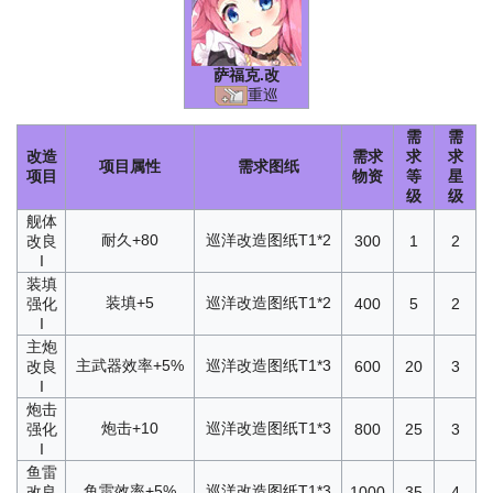
萨福克
.改
重巡
需
需
改造
需求
求
求
项目属性
需求图纸
项目
物资
等
星
级
级
舰体
耐久+80
巡洋改造图纸T1*2
改良
300
1
2
I
装填
装填+5
巡洋改造图纸T1*2
强化
400
5
2
I
主炮
主武器效率+5%
巡洋改造图纸T1*3
改良
600
20
3
I
炮击
炮击+10
巡洋改造图纸T1*3
强化
800
25
3
I
鱼雷
鱼雷效率+5%
巡洋改造图纸T1*3
改良
1000
35
4