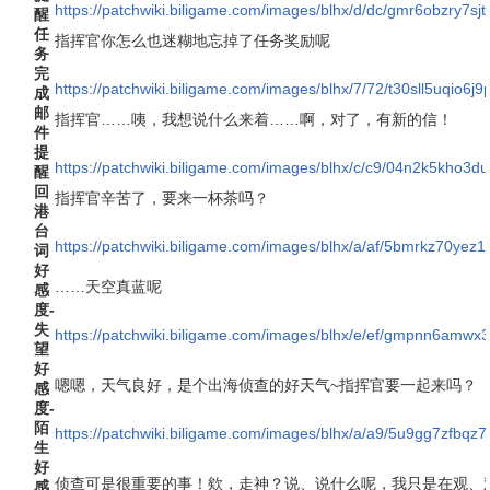
https://patchwiki.biligame.com/images/blhx/d/dc/gmr6obzry7s
醒
任
指挥官你怎么也迷糊地忘掉了任务奖励呢
务
完
https://patchwiki.biligame.com/images/blhx/7/72/t30sll5uqio6
成
邮
指挥官……咦，我想说什么来着……啊，对了，有新的信！
件
提
https://patchwiki.biligame.com/images/blhx/c/c9/04n2k5kho
醒
回
指挥官辛苦了，要来一杯茶吗？
港
台
https://patchwiki.biligame.com/images/blhx/a/af/5bmrkz70yez1
词
好
……天空真蓝呢
感
度-
失
https://patchwiki.biligame.com/images/blhx/e/ef/gmpnn6amw
望
好
嗯嗯，天气良好，是个出海侦查的好天气~指挥官要一起来吗？
感
度-
陌
https://patchwiki.biligame.com/images/blhx/a/a9/5u9gg7zfbq
生
好
侦查可是很重要的事！欸，走神？说、说什么呢，我只是在观、
感