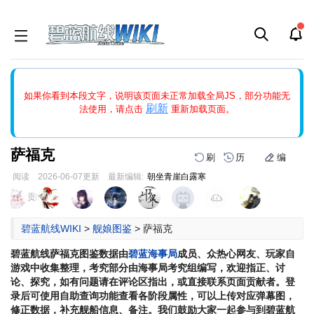
如果打开页面显示缩略图创建出错，请点击
刷新
或页面右上WIKI功
如果你看到本段文字，说明该页面未正常加载全局JS，部分功能无
能中的刷新按钮清除页面缓存并刷新，如果还有问题，请多尝试几
刷新
法使用，请点击
重新加载页面。
次。
萨福克
刷
历
编
阅读
2026-06-07
更新
最新编辑:
朝坐青崖白露寒
跳
跳
页面贡献者 :
到
到
导
搜
碧蓝航线WIKI
>
舰娘图鉴
>
萨福克
航
索
碧蓝航线
萨福克
图鉴数据由
碧蓝海事局
成员、众热心网友、玩家自
游戏中收集整理，考究部分由海事局考究组编写，欢迎指正、讨
论、探究，如有问题请在评论区指出，或直接联系页面贡献者。登
录后可使用自助查询功能查看各阶段属性，可以上传对应弹幕图，
修正数据，补充舰船信息、备注。我们鼓励大家一起参与到碧蓝航