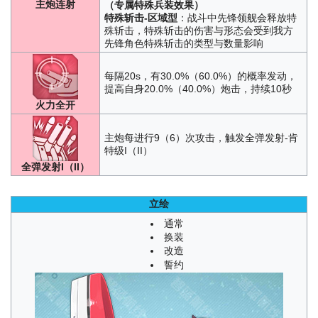
主炮连射
（专属特殊兵装效果）
特殊斩击-区域型
：战斗中先锋领舰会释放特
殊斩击，特殊斩击的伤害与形态会受到我方
先锋角色特殊斩击的类型与数量影响
每隔20s，有30.0%（60.0%）的概率发动，
提高自身20.0%（40.0%）炮击，持续10秒
火力全开
主炮每进行9（6）次攻击，触发全弹发射-肯
特级I（II）
全弹发射I（II）
立绘
通常
换装
改造
誓约