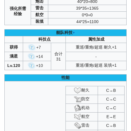
炮击
40*20=800
苍闪忍法帖
：
SP
/
T1
/
T2
/
T3
/
T4
/
T5
复刻碧海光粼
：
C1
/
C2
/
C3
/
D1
/
D2
/
D3
/
SP
雷击
39*35=1365
强化
所需
飓风与青春之泉
：
T4
经验
航空
0*0=0
交汇世界的弧光·再现
：
SSSS.SP
/
T1
/
T2
/
T3
/
T4
装填
44*25=1100
空相交汇点
：
HT1
/
T1
/
T2
/
T3
/
T4
/
T5
/
T6
复刻破晓冰华
：
C1
/
C2
/
C3
舰队科技
+
定向折叠
：
A1
/
A2
/
A3
/
C1
/
C2
/
C3
复刻负象限作战
：
C1
/
C2
/
C3
/
D1
/
D2
/
D3
/
SP
科技点
属性加成
泠誓光庭
：
A1
/
A2
/
A3
/
B1
/
B2
/
B3
获得
重巡/重炮/超巡 耐久+1
+
7
虹彩的终幕曲
：
C1
/
C2
/
C3
/
D1
/
D2
/
D3
/
SP
合计
复刻永夜幻光
：
A1
/
A2
/
A3
/
B1
/
B2
/
B3
满星
+
14
-
31
深度回音
：
C1
/
C2
/
C3
/
D1
/
D2
/
D3
/
SP
复刻北境序曲
：
A1
/
A2
/
A3
/
C1
/
C2
/
C3
重巡/重炮/超巡 装填+1
Lv.120
+
10
逆转彩虹之塔
：
A1
/
A2
/
A3
/
B1
/
B2
/
B3
交汇世界的弧光
：
SSSS.SP
/
T1
/
T2
/
T3
/
T4
性能
复刻穹顶下的圣咏曲
：
B1
/
B2
/
B3
/
D1
/
D2
/
D3
/
SP
碧海光粼
：
C1
/
C2
/
C3
/
D1
/
D2
/
D3
/
SP
耐久
C→B
响彻碧海的偶像歌
：
SP1
/
SP2
/
SP3
复刻箱庭疗法
：
C1
/
C2
/
C3
防空
C→C
破晓冰华
：
C1
/
C2
/
C3
复刻神圣的悲喜剧
：
D1
/
D2
/
D3
/
SP
机动
C→C
负象限作战
：
C1
/
C2
/
C3
/
D1
/
D2
/
D3
/
SP
航空
E→E
激唱的UNIVERSE
：
SP1
复刻铁血音符誓言
：
A1
/
A2
/
A3
/
C1
/
C2
/
C3
雷击
C→B
永夜幻光
：
A1
/
A2
/
A3
/
B1
/
B2
/
B3