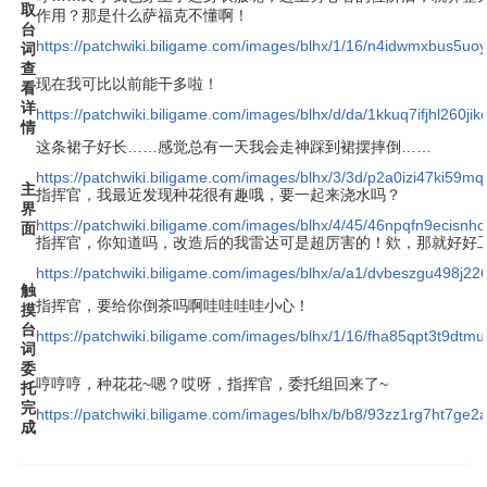
取
作用？那是什么萨福克不懂啊！
台
https://patchwiki.biligame.com/images/blhx/1/16/n4idwmxbus5u
词
查
现在我可比以前能干多啦！
看
详
https://patchwiki.biligame.com/images/blhx/d/da/1kkuq7ifjhl260j
情
这条裙子好长……感觉总有一天我会走神踩到裙摆摔倒……
https://patchwiki.biligame.com/images/blhx/3/3d/p2a0izi47ki59
主
指挥官，我最近发现种花很有趣哦，要一起来浇水吗？
界
https://patchwiki.biligame.com/images/blhx/4/45/46npqfn9ecisn
面
指挥官，你知道吗，改造后的我雷达可是超厉害的！欸，那就好好
https://patchwiki.biligame.com/images/blhx/a/a1/dvbeszgu498j
触
指挥官，要给你倒茶吗啊哇哇哇哇小心！
摸
台
https://patchwiki.biligame.com/images/blhx/1/16/fha85qpt3t9dt
词
委
哼哼哼，种花花~嗯？哎呀，指挥官，委托组回来了~
托
完
https://patchwiki.biligame.com/images/blhx/b/b8/93zz1rg7ht7ge
成