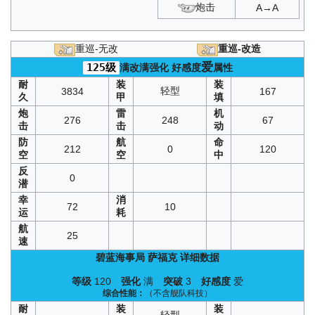
穹顶下的圣咏曲
：
B1
/
B2
/
B3
/
D1
/
D2
/
D3
/
SP
炮击
A→A
北境序曲
：
A1
/
A2
/
A3
/
C1
/
C2
/
C3
激奏的Polaris
：
SP5
/
SP
神圣的悲喜剧
：
D1
/
D2
/
D3
/
SP
重巡-无改
重巡-改造
箱庭疗法
：
C1
/
C2
/
C3
爱
125级
满改满强化
好感度
属性
铁血音符誓言
：
A1
/
A2
/
A3
/
C1
/
C2
/
C3
虚拟链接的共时性
：
SP1
/
SP2
耐
装
装
轻型
3834
167
复刻凛冬王冠
：
A1
/
A2
/
A3
/
C1
/
C2
/
C3
久
甲
填
复刻异色格
：
B4
/
D4
炮
雷
机
凛冬王冠
：
A1
/
A2
/
A3
/
C1
/
C2
/
C3
276
248
67
击
击
动
围剿
：
SP3
防
航
命
光荣的一战
：
SP3
212
0
120
空
空
中
铅色
：
SP3
异色格
：
B4
/
D4
反
0
努力希望计划
：
SP3
潜
幸
消
72
10
运
耗
航
25
速
碧蓝海事局
萨福克
详细数据
等级
120
强化
满
突破
3
好感度
爱
综合性能：
（不含舰队科技）
耐
装
装