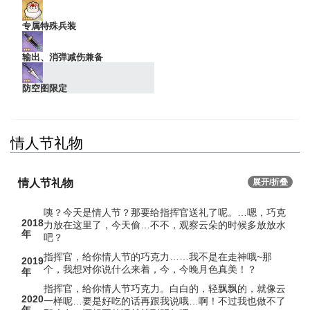
专属特殊兵装
输出、消弹减伤兼备
防空图限定
情人节礼物
情人节礼物
展开/折叠
咦？今天是情人节？那要给指挥官送礼了呢。…嗯，巧克
2018
力放在这里了，今天偷…不不，观察云朵的时候多放放水
年
吧？
指挥官，给你情人节的巧克力……我不是在走神哦~那
2019
个，我想对你说什么来着，今，今晚月色真美！？
年
指挥官，给你情人节巧克力。白白的，轻飘飘的，就像云
2020
一样呢…要是好吃的话再跟我说哦…啊！不过我也做不了