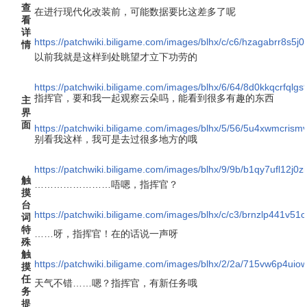
查
在进行现代化改装前，可能数据要比这差多了呢
看
详
https://patchwiki.biligame.com/images/blhx/c/c6/hzagabrr8s5
情
以前我就是这样到处眺望才立下功劳的
https://patchwiki.biligame.com/images/blhx/6/64/8d0kkqcrfql
指挥官，要和我一起观察云朵吗，能看到很多有趣的东西
主
界
面
https://patchwiki.biligame.com/images/blhx/5/56/5u4xwmcri
别看我这样，我可是去过很多地方的哦
https://patchwiki.biligame.com/images/blhx/9/9b/b1qy7ufl12j
触
……………………唔嗯，指挥官？
摸
台
https://patchwiki.biligame.com/images/blhx/c/c3/brnzlp441v
词
特
……呀，指挥官！在的话说一声呀
殊
触
https://patchwiki.biligame.com/images/blhx/2/2a/715vw6p4uio
摸
任
天气不错……嗯？指挥官，有新任务哦
务
提