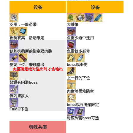
设备
设备
泛用，一般必带
大维修
攻防双高，活动限定
鱼雷少道中泛用
缺舵机萌新的指定双肉装
鱼雷较多必带
炎龙下位，兼顾输出
boss战承伤
肉度确定绝对溢出时才贪输出
上一行的下位
普通有闪避boss
肉度够需堆防空
低闪避敌人
boss战白鹰船限定
FuMO下位
对应阵营boss可选
特殊兵装