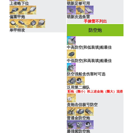
上者略下位
萌新足够可用
偏重甲炮
萌新次选鱼雷
手操雷不列出
防空炮
单甲特攻
中高防空(和低装填)船最佳
中低防空(和高装填)船最佳
防空强船贪伤害时可选
泛用第二梯队
彩炮（圈小）和上述金炮（圈大）混搭
贪炮击但极亏防空
普通金防空炮
最强紫防空炮