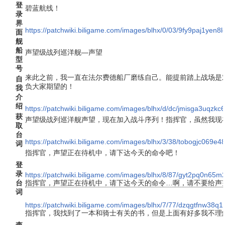
登
碧蓝航线！
录
界
https://patchwiki.biligame.com/images/blhx/0/03/9fy9paj1ye
面
舰
船
声望级战列巡洋舰—声望
型
号
来此之前，我一直在法尔费德船厂磨练自己。能提前踏上战场是
自
负大家期望的！
我
介
绍
https://patchwiki.biligame.com/images/blhx/d/dc/jmisga3uqz
获
声望级战列巡洋舰声望，现在加入战斗序列！指挥官，虽然我现
取
台
https://patchwiki.biligame.com/images/blhx/3/38/tobogjc06
词
指挥官，声望正在待机中，请下达今天的命令吧！
登
录
https://patchwiki.biligame.com/images/blhx/8/87/gyt2pq0n65
台
指挥官，声望正在待机中，请下达今天的命令…啊，请不要给声望
词
https://patchwiki.biligame.com/images/blhx/7/77/dzqgtfnw3
指挥官，我找到了一本和骑士有关的书，但是上面有好多我不理