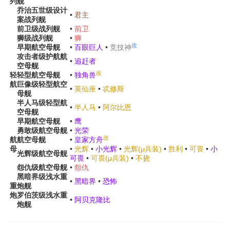
列
舰
乔治五世级设计
•
君主
案
战列舰
前卫级
战列舰
•
前卫
狮级
战列舰
•
狮
改
早期
航空母舰
•
百眼巨人
•
竞技神
攻击者级
护航航
•
追赶者
空母舰
改
轻
轻型航空母舰
•
独角兽
航
巨像级
轻型航空
•
英仙座
•
忒修斯
母舰
半人马级
轻型航
•
半人马
•
阿尔比恩
空母舰
早期
航空母舰
•
鹰
勇敢级
航空母舰
•
光荣
改
航
航空母舰
•
皇家方舟
母
•
光辉
•
小光辉
•
光辉(μ兵装)
•
胜利
•
可畏
•
小
光辉级
航空母舰
可畏
•
可畏(μ兵装)
•
不挠
怨仇级
航空母舰
•
怨仇
黑暗界级
浅水重
•
黑暗界
•
恐怖
重
炮舰
炮
罗伯茨级
浅水重
•
阿贝克隆比
炮舰