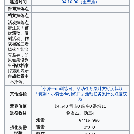
建造
时间
04:10:00（重型池）
普通
掉落点
档案
掉落点
活动
掉落点
请注意！
首
次活动
、
复
刻活动
、
作
战档案
三者
掉落可能会
有差异，所
以如果没列
出
作战档案
掉落则表示
作战档案
中
不掉落。
「小骑士de训练日」活动任务累计友好度获取
其他
途径
「复刻：小骑士de训练日」活动任务累计友好度获
取
营养
价值
炮击43 雷击0 航空0 装填11
退役
收益
物资22、勋章4
炮击
64*15=960
雷击
0*0=0
强化
所需
经验
航空