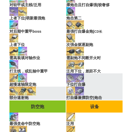
对轻甲或主线/泛用
撑炮击且打自爆强|较奢侈
上者下位|萌新最强炮
炮击第二
对后期中重甲boss
最强打自爆金炮|
CD长
上者下位
次强金驱逐副炮
需高装填对轴作业
需副炮不间断开火时
打主线，或乱轴中重甲
泛用下位，差距不大
超慢速轴限定炮
下位打自爆
部分速射炮
打自爆兼撑防空|炮击
防空炮
设备
最强贪命中防空炮
泛用