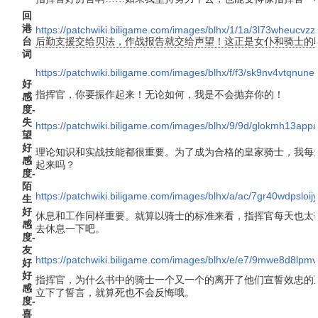
回
港
https://patchwiki.biligame.com/images/blhx/1/1a/3l73wheucvz
台
后勤支援交给贝法，作战报告就交给声望！这正是女仆和骑士的
词
https://patchwiki.biligame.com/images/blhx/f/f3/sk9nv4vtqnu
好
指挥官，你要振作起来！无论如何，我是不会抛弃你的！
感
度-
失
https://patchwiki.biligame.com/images/blhx/9/9d/glokmh13a
望
好
理论知识和实战技能都很重要。为了成为合格的皇家骑士，我每
感
起来吗？
度-
陌
https://patchwiki.biligame.com/images/blhx/a/ac/7gr40wdpsloi
生
好
休息和工作同样重要。就算以骑士的标准来看，指挥官每天也太
感
去休息一下吧。
度-
友
https://patchwiki.biligame.com/images/blhx/e/e7/9mwe8d8lp
好
好
指挥官，为什么书中的骑士一个又一个的离开了他们宣誓效忠的
感
立下了誓言，就算死也不会反悔哦。
度-
喜