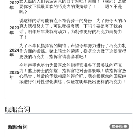
受关照的人们表达谢意的日子对吧！谢谢！（鞠躬）是硬
2022
要你收下我最喜欢的巧克力的我搞错了！……嗯？不是
年
吗？
说这样的话可能有点不符合骑士的身份…为了做今天的巧
克力我很努力了，可以稍微夸我一下吗？要是夸了我的
2023
话，明年后年我就有动力，为制作更好的巧克力而努力
年
了！
为了不辜负指挥官的期待，声望今年努力进行了巧克力制
2024
作方面的锻炼。赌上骑士的荣耀，拼尽全力做了这份变得
年
更强的巧克力，指挥官请尝尝看吧！
今年声望也努力为最喜欢的指挥官准备了最美味的巧克
力！赌上骑士的荣耀，指挥官绝对会喜欢哦！请指挥官放
2025
心品尝，然后给予我相应的评价吧，我会根据您的回应继
年
续进行针对性强化训练，保证在明年做出更棒的巧克力！
舰船台词
舰船台词
展开/折叠