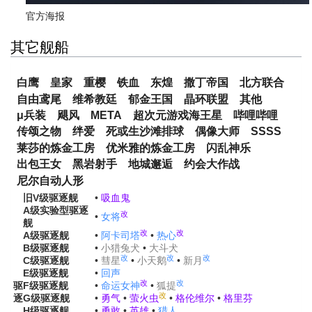
官方海报
其它舰船
白鹰
皇家
重樱
铁血
东煌
撒丁帝国
北方联合
自由鸢尾
维希教廷
郁金王国
晶环联盟
其他
μ兵装
飓风
META
超次元游戏海王星
哔哩哔哩
传颂之物
绊爱
死或生沙滩排球
偶像大师
SSSS
莱莎的炼金工房
优米雅的炼金工房
闪乱神乐
出包王女
黑岩射手
地城邂逅
约会大作战
尼尔自动人形
旧V级
驱逐舰
•
吸血鬼
A级实验型
驱逐
改
•
女将
舰
改
改
A级
驱逐舰
•
阿卡司塔
•
热心
B级
驱逐舰
•
小猎兔犬
•
大斗犬
改
改
改
C级
驱逐舰
•
彗星
•
小天鹅
•
新月
E级
驱逐舰
•
回声
改
改
驱
F级
驱逐舰
•
命运女神
•
狐提
改
逐
G级
驱逐舰
•
勇气
•
萤火虫
•
格伦维尔
•
格里芬
H级
驱逐舰
•
勇敢
•
英雄
•
猎人