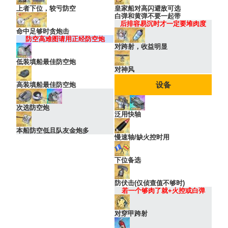
上者下位，较亏防空
皇家船对高闪避敌可选
白弹和黄弹不要一起带
后排容易沉时才一定要堆肉度
命中足够时贪炮击
防空高难图请用正经防空炮
对跨射，收益明显
低装填船最佳防空炮
对神风
设备
高装填船最佳防空炮
次选防空炮
泛用快轴
本船防空低且队友金炮多
慢速轴/缺火控时用
下位备选
防伏击(仅侦查值不够时)
若一个够肉了就+火控或白弹
对穿甲跨射