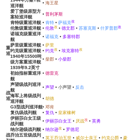
1944年方案Y
轻
•
海王星
巡洋舰
爱丁堡级原型方
•
普利茅斯
案
轻巡洋舰
改
肯特级
重巡洋舰
•
肯特
•
萨福克
改
改
伦敦级
重巡洋舰
•
伦敦
•
德文郡
•
苏塞克斯
•
什罗普郡
诺福克级
重巡洋
•
诺福克
•
多塞特郡
舰
萨里级
重巡洋舰
•
萨里
重
改
改
约克级
重巡洋舰
•
约克
•
埃克塞特
巡
1940年15500吨
•
柴郡
•
小柴郡
级方案
重巡洋舰
1939年9.2英寸
初始指标
重巡洋
•
德雷克
舰
声望级
战列巡洋
•
声望
•
小声望
•
反击
舰
战
海军上将级
战列
巡
•
胡德
巡洋舰
G3型
战列巡洋舰
•
邓肯
复仇级
战列舰
•
复仇
•
皇家橡树
伊丽莎白女王级
改
•
伊丽莎白女王
•
厌战
•
英勇
战列舰
改
纳尔逊级
战列舰
•
纳尔逊
•
罗德尼
战
乔治五世级
战列
•
英王乔治五世
•
威尔士亲王
•
约克公爵
•
豪