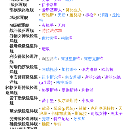
I级
驱逐舰
•
伊卡洛斯
部族级
驱逐舰
•
爱斯基摩人
•
努比亚人
改
•
贾维斯
•
天后
•
雅努斯
•
标枪
•
泽西
•
丘比
J级
驱逐舰
特
M级
驱逐舰
•
火枪手
•
无敌
战斗级
驱逐舰
•
特拉法尔加
谷物女神级
轻巡
改
改
•
库拉索
•
杓鹬
洋舰
祖母绿级
轻巡洋
•
进取
舰
利安得级
轻巡洋
改
改
改
•
利安得
•
阿基里斯
•
阿贾克斯
舰
阿瑞托莎级
轻巡
•
阿瑞托莎
•
加拉蒂亚
•
佩内洛珀
•
欧若拉
洋舰
改
南安普顿级
轻巡
•
纽卡斯尔
•
南安普顿
•
谢菲尔德
•
谢菲尔德
洋舰
(μ兵装)
•
格拉斯哥
轻
格罗斯特级
轻巡
•
格罗斯特
•
曼彻斯特
•
利物浦
巡
洋舰
爱丁堡级
轻巡洋
•
爱丁堡
•
贝尔法斯特
•
小贝法
舰
•
黛朵
•
黛朵(μ兵装)
•
赫敏
•
克利奥佩特拉
•
天
黛朵级
轻巡洋舰
狼星
•
卡律布狄斯
•
斯库拉
•
司战女神
•
黑太子
斐济级
轻巡洋舰
•
斐济
•
特立尼达
•
牙买加
确捷级
轻巡洋舰
•
确捷
•
华丽