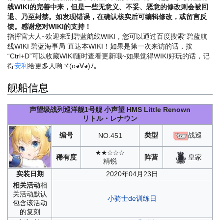
线WIKI的完善中来，但是一些无意义、不妥、恶意的修改则会被回
退、乃至封禁。如发现错误，在确认核实后可编辑修改，或留言反
馈。感谢您对WIKI的支持！
指挥官大人~欢迎来到碧蓝航线WIKI，您可以通过百度搜索“碧蓝航
线WIKI 碧蓝海事局”直达本WIKI！如果是第一次来访的话，按
“Ctrl+D”可以收藏WIKI随时查看更新哦~
如果觉得WIKI好玩的话，记
得
安利
给更多人哟ヾ(o◕∀◕)ﾉ。
舰船信息
声望级战列巡洋舰1号舰
小声望
HMS Little Renown
リトル・レナウン
编号
类型
战巡
NO.
451
★★☆☆☆
皇家
稀有度
阵营
精锐
实装
日期
2020年04月23日
相关
活动
相
关活动默认
小骑士de训练日
包含该活动
的复刻