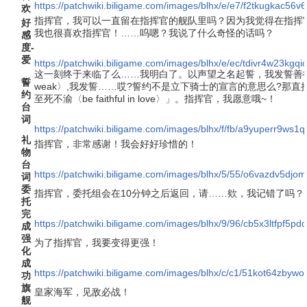
https://patchwiki.biligame.com/images/blhx/e/e7/f2tkugkac56v
欢
指挥官，我可以一直留在指挥官的舰队里吗？因为我觉得在指挥
好
我也很喜欢指挥官！……呜嗯？我说了什么奇怪的话吗？
感
度-
爱
https://patchwiki.biligame.com/images/blhx/e/ec/tdivr4w23k
这一刻终于来临了么……我明白了。以声望之名起誓，我发誓善待弱者〈be 
誓
weak〉,我发誓……哎?誓约不是立下骑士的宣言的意思么?那
约
至死不渝〈be faithful in love〉」。指挥官，我愿意哦~！
台
词
https://patchwiki.biligame.com/images/blhx/f/fb/a9yuperr9ws
礼
指挥官，非常感谢！我会好好珍惜的！
物
台
https://patchwiki.biligame.com/images/blhx/5/55/o6vazdv5
词
委
指挥官，委托组会在10分钟之后返回，请……欸，我记错了吗？
托
完
https://patchwiki.biligame.com/images/blhx/9/96/cb5x3ltfpf5
成
强
为了指挥官，我要变得更强！
化
成
https://patchwiki.biligame.com/images/blhx/c/c1/51kot64zby
功
旗
皇家海军，见敌必战！
舰