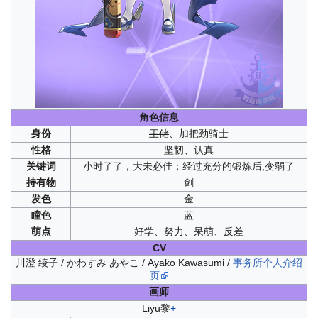
角色信息
身份
王储
、加把劲骑士
性格
坚韧、认真
关键词
小时了了，大未必佳；经过充分的锻炼后,变弱了
持有物
剑
发色
金
瞳色
蓝
萌点
好学、努力、呆萌、反差
CV
川澄 绫子 / かわすみ あやこ / Ayako Kawasumi /
事务所个人介绍
页
画师
Liyu黎
+