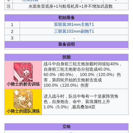
注
水面鱼雷底座+1与航母机库+1并不增加武器数
初始装备
双联装381mm主炮T1
1
三联装102mm副炮T1
2
3
-
装备说明
技能
战斗中自身前三轮主炮加载时间缩短40%，
自身前三轮主炮射击分别造成40.0%、
60.0%（80.0%）、100.0%（120.0%）伤
害，第四轮开始的主炮射击造成
小骑士的射击训练
100.0%（120.0%）伤害
进入战斗时，队伍中每有一个皇家阵营角
色，自身炮击、命中、装填属性上升
1.0%（5.0%）,最高叠加4层
小骑士的团队演练
立绘