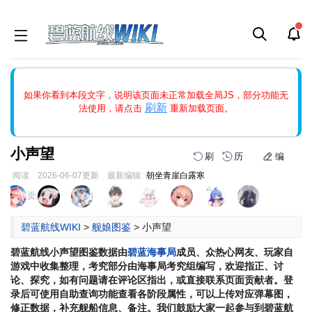
如果打开页面显示缩略图创建出错，请点击
刷新
或页面右上WIKI功
如果你看到本段文字，说明该页面未正常加载全局JS，部分功能无
能中的刷新按钮清除页面缓存并刷新，如果还有问题，请多尝试几
刷新
法使用，请点击
重新加载页面。
次。
小声望
刷
历
编
阅读
2026-06-07
更新
最新编辑:
朝坐青崖白露寒
跳
跳
页面贡献者 :
到
到
导
搜
碧蓝航线WIKI
>
舰娘图鉴
>
小声望
航
索
碧蓝航线
小声望
图鉴数据由
碧蓝海事局
成员、众热心网友、玩家自
游戏中收集整理，考究部分由海事局考究组编写，欢迎指正、讨
论、探究，如有问题请在评论区指出，或直接联系页面贡献者。登
录后可使用自助查询功能查看各阶段属性，可以上传对应弹幕图，
修正数据，补充舰船信息、备注。我们鼓励大家一起参与到碧蓝航