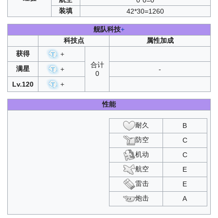
0*0=0
装填
42*30=1260
舰队科技
+
科技点
属性加成
获得
+
合计
满星
+
-
0
Lv.120
+
性能
耐久
B
防空
C
机动
C
航空
E
雷击
E
炮击
A