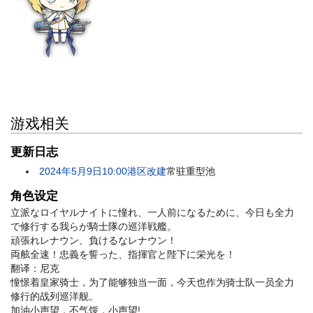
游戏相关
更新日志
2024年5月9日10:00港区改建
常驻重型池
角色设定
立派なロイヤルナイトに憧れ、一人前になるために、今日も全力
で修行する我らが騎士隊の巡洋戦艦。
頑張れレナウン、負けるなレナウン！
両舷全速！忠義を誓った、指揮官と陛下に栄光を！
翻译：尼克
憧憬着皇家骑士，为了能够独当一面，今天也作为骑士队一员全力
修行的战列巡洋舰。
加油小声望，不气馁，小声望!