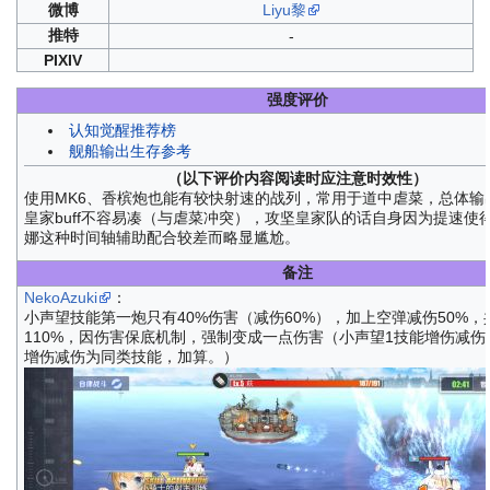
微博
Liyu黎
推特
-
PIXIV
强度评价
认知觉醒推荐榜
舰船输出生存参考
（以下评价内容阅读时应注意时效性）
使用MK6、香槟炮也能有较快射速的战列，常用于道中虐菜，总体输
皇家buff不容易凑（与虐菜冲突），攻坚皇家队的话自身因为提速使
娜这种时间轴辅助配合较差而略显尴尬。
备注
NekoAzuki
：
小声望技能第一炮只有40%伤害（减伤60%），加上空弹减伤50%，
110%，因伤害保底机制，强制变成一点伤害（小声望1技能增伤减伤
增伤减伤为同类技能，加算。）