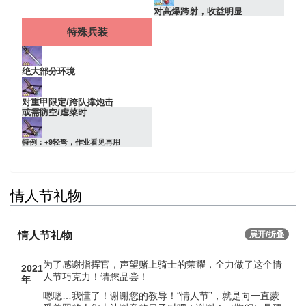
对高爆跨射，收益明显
特殊兵装
绝大部分环境
对重甲限定/跨队撑炮击
或需防空/虐菜时
特例：+9轻弩，作业看见再用
情人节礼物
情人节礼物
展开/折叠
为了感谢指挥官，声望赌上骑士的荣耀，全力做了这个情
2021
人节巧克力！请您品尝！
年
嗯嗯…我懂了！谢谢您的教导！“情人节”，就是向一直蒙