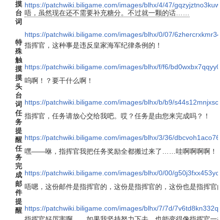
摸
https://patchwiki.biligame.com/images/blhx/4/47/gqzyjztno3kuw
台
唔，虽然现在还不需要补充糖分。不过就一颗的话……
词
https://patchwiki.biligame.com/images/blhx/0/07/6zhercrxkm
特
指挥官，这种事是违反皇家海军纪律条例的！
殊
触
https://patchwiki.biligame.com/images/blhx/f/f6/bd0wxbx7qq
摸
摸
呜啊！？要干什么啊！
头
台
https://patchwiki.biligame.com/images/blhx/b/b9/s44s12mnjx
词
任
指挥官，任务请放心交给我吧。哎？任务是由您来完成吗？！
务
提
https://patchwiki.biligame.com/images/blhx/3/36/dbcvoh1aco7
醒
任
嘿——咻，指挥官我把任务奖励全都搬过来了……哇啊啊啊啊！
务
完
https://patchwiki.biligame.com/images/blhx/0/00/g50j3fxx453y
成
邮
唔嗯，这份邮件是指挥官的，这份是指挥官的，这份也是指挥官
件
提
https://patchwiki.biligame.com/images/blhx/7/7d/7v6td8kn3
醒
指挥官好厉害啊……如果我坚持努力下去，也能变得像指挥官一