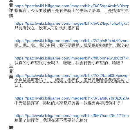
查
看
https://patchwiki.biligame.com/images/blhx/0/05/qa4cvhfx0ioz
详
指挥官，今天要读的不是有关骑士的书吗？唔嗯……是指挥官推
情
https://patchwiki.biligame.com/images/blhx/6/62/lujc75bz4lg
只要有我在，没有人可以伤到指挥官
https://patchwiki.biligame.com/images/blhx/2/2b/s59xbfzf0v
唔…嗯…我、我没有困，我不要睡觉，我要保护指挥官…我没有
https://patchwiki.biligame.com/images/blhx/f/ff/onnejwub0td7
认真的小声望很可爱吗？…嗯嗯，我会转告小声望的…唔嗯？
主
界
https://patchwiki.biligame.com/images/blhx/2/22/babl0b9pisvqh
面
小声望很可爱吗？……唔嗯，指挥官，虽然得到赞美我很高兴，
认！
https://patchwiki.biligame.com/images/blhx/3/3a/sfu78r8j2020
不光是指挥官，港区的大家都好厉害…我也要再加把劲才行！
https://patchwiki.biligame.com/images/blhx/6/67/ceo28c42
糖果？指挥官，我现在还不需要补充糖分
触