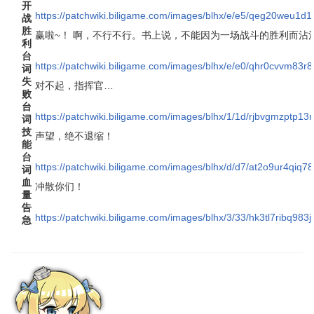
开
https://patchwiki.biligame.com/images/blhx/e/e5/qeg20weu
战
胜
赢啦~！ 啊，不行不行。书上说，不能因为一场战斗的胜利而沾
利
台
https://patchwiki.biligame.com/images/blhx/e/e0/qhr0cvvm83
词
失
对不起，指挥官…
败
台
https://patchwiki.biligame.com/images/blhx/1/1d/rjbvgmzpt
词
技
声望，绝不退缩！
能
台
https://patchwiki.biligame.com/images/blhx/d/d7/at2o9ur4qiq
词
血
冲散你们！
量
告
https://patchwiki.biligame.com/images/blhx/3/33/hk3tl7ribq9
急