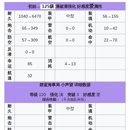
爱
125级
初始→
满破满强化
好感度
属性
耐
装
装
中型
1040→6470
56→155
久
甲
填
炮
雷
机
65→349
0→0
10→42
击
击
动
防
航
命
57→309
0→0
22→70
空
空
中
反
0→0
潜
幸
消
85
4→13
运
耗
航
32
速
碧蓝海事局
小声望
详细数据
等级
120
强化
满
突破
3
好感度
爱
综合性能：
（不含舰队科技）
耐
装
装
中型
久
甲
填
炮
雷
机
击
击
动
防
航
命