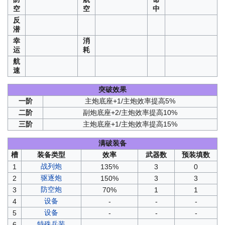
空
空
中
反
潜
幸
消
运
耗
航
速
突破效果
一阶
主炮底座+1/主炮效率提高5%
二阶
副炮底座+2/主炮效率提高10%
三阶
主炮底座+1/主炮效率提高15%
满破装备
槽
装备类型
效率
武器数
预装填数
战列炮
1
135%
3
0
驱逐炮
2
150%
3
3
防空炮
3
70%
1
1
设备
4
-
-
-
设备
5
-
-
-
特殊兵装
6
-
-
-