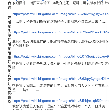
台
欢迎回来，指挥官辛苦了~来我身边吧。嗯嗯，可以躺在我腿上
词
https://patchwiki.biligame.com/images/blhx/2/29/2vnyjmywq1
好
……啊，光是看到指挥官这幅样子，眼泪就不自觉涌出来了……
感
度-
失
https://patchwiki.biligame.com/images/blhx/7/73/ad91eri340
望
好
胜利不是用伤害赢得的，以智慧与善意铺路，选择让彼此都能保
感
柔的胜利吧。
度-
陌
https://patchwiki.biligame.com/images/blhx/0/07/3eqicd8pxgv
生
好
指挥官，你看这些珍珠，像不像小小的月亮呢？都送给你~希望
感
睡。
度-
友
https://patchwiki.biligame.com/images/blhx/6/63/py3yhgdzi2
好
好
指挥官，我想……走进你的世界。我相信人与人之间不存在真正
感
望……与你……///
度-
喜
https://patchwiki.biligame.com/images/blhx/5/54/jre1qh5l0n
欢
我曾认为爱是无私的，理应平等温柔地对待每一个人，但其实…