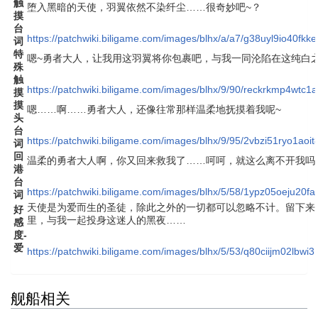
触
堕入黑暗的天使，羽翼依然不染纤尘……很奇妙吧~？
摸
台
https://patchwiki.biligame.com/images/blhx/a/a7/g38uyl9io40f
词
特
嗯~勇者大人，让我用这羽翼将你包裹吧，与我一同沦陷在这纯白
殊
触
https://patchwiki.biligame.com/images/blhx/9/90/reckrkmp4wt
摸
摸
嗯……啊……勇者大人，还像往常那样温柔地抚摸着我呢~
头
台
https://patchwiki.biligame.com/images/blhx/9/95/2vbzi51ryo1a
词
回
温柔的勇者大人啊，你又回来救我了……呵呵，就这么离不开我吗
港
台
https://patchwiki.biligame.com/images/blhx/5/58/1ypz05oeju20
词
天使是为爱而生的圣徒，除此之外的一切都可以忽略不计。留下来
好
里，与我一起投身这迷人的黑夜……
感
度-
爱
https://patchwiki.biligame.com/images/blhx/5/53/q80ciijm02lb
舰船相关