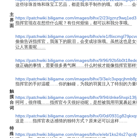
这些珍珠首饰和珠宝工艺品，都是我亲手制作的哦。或许……会
主
https://patchwiki.biligame.com/images/blhx/2/23/gznz9wq1ed
界
指挥官现在在想些什么呢？有任何烦恼，都可以和我分享哦。
面
https://patchwiki.biligame.com/images/blhx/e/e1/8ixcmgl79p
偷偷告诉指挥官，我落下的眼泪，会变成珍珠哦。虽然这也是女
让人害羞呢……
https://patchwiki.biligame.com/images/blhx/9/96/92b5b0t18ed
做正确的事情，需要很多勇气啊……什么时候才能像指挥官那样
https://patchwiki.biligame.com/images/blhx/3/3e/c3xpqcjhm
指挥官的手好温暖……你的触碰，为我的羽翼注入了特别的力量
触
摸
https://patchwiki.biligame.com/images/blhx/9/94/dnke5hxpi13f
台
呵呵，很痒哦……指挥官今天很好动呢，是想被我用羽翼裹起来
词
https://patchwiki.biligame.com/images/blhx/0/0d/0931g82qkx
这是……指挥官表达感情的独特方式？原来还可以这样……
特
殊
https://patchwiki.biligame.com/images/blhx/e/eb/1ks24s27qc