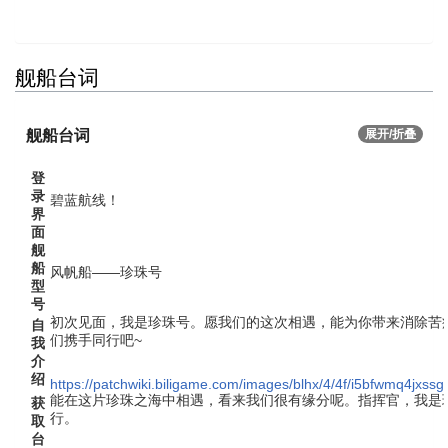
舰船台词
舰船台词
展开/折叠
登
录
碧蓝航线！
界
面
舰
船
风帆船——珍珠号
型
号
初次见面，我是珍珠号。愿我们的这次相遇，能为你带来消除苦
自
们携手同行吧~
我
介
绍
https://patchwiki.biligame.com/images/blhx/4/4f/i5bfwmq4jxss
能在这片珍珠之海中相遇，看来我们很有缘分呢。指挥官，我是
获
行。
取
台