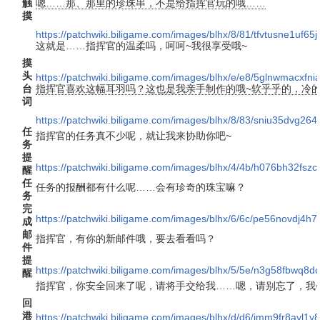
触
嗯……那、那里的珍珠串，不是给指挥官玩的哦……
摸
https://patchwiki.biligame.com/images/blhx/8/81/tfvtusne1uf65j
这就是……指挥官的温柔吗，呵呵~我很享受哦~
摸
头
https://patchwiki.biligame.com/images/blhx/e/e8/5glnwmacxf
台
指挥官喜欢这幅耳羽吗？这也是我亲手制作的哦~软乎乎的，冷的
词
https://patchwiki.biligame.com/images/blhx/8/83/sniu35dvg
任
指挥官的任务真不少呢，就让我来协助你吧~
务
提
https://patchwiki.biligame.com/images/blhx/4/4b/h076bh32fs
醒
任
任务的报酬都有什么呢……会有珍奇的珠宝嘛？
务
完
https://patchwiki.biligame.com/images/blhx/6/6c/pe56novdj
成
邮
指挥官，有你的新邮件哦，要去看看吗？
件
提
https://patchwiki.biligame.com/images/blhx/5/5e/n3g58fbwq8
醒
指挥官，你安全回来了呢，请将手交给我……嗯，请别忘了，我
回
港
https://patchwiki.biligame.com/images/blhx/d/d6/jmm9fr8ay