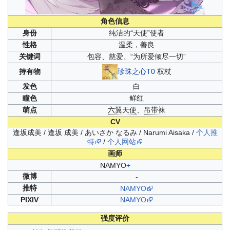
角色信息
身份
纯洁的“天使”使者
性格
温柔，善良
关键词
包容、慈爱、“为所爱倾尽一切”
珍珠之心T0
权杖
持有物
发色
白
瞳色
鲜红
萌点
六翼天使
、
吊带袜
CV
逢坂成美 / 逢坂 成美 / あいさか なるみ / Narumi Aisaka /
个人推
特
/
个人网站
画师
NAMYO
+
微博
-
推特
NAMYO
PIXIV
NAMYO
强度评价