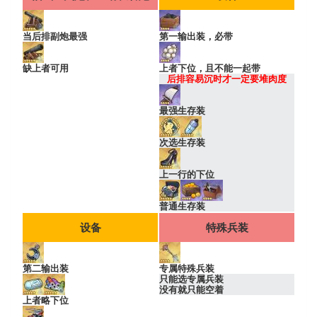
当后排副炮最强
第一输出装，必带
缺上者可用
上者下位，且不能一起带
后排容易沉时才一定要堆肉度
最强生存装
次选生存装
上一行的下位
普通生存装
设备
特殊兵装
第二输出装
专属特殊兵装
只能选专属兵装
没有就只能空着
上者略下位