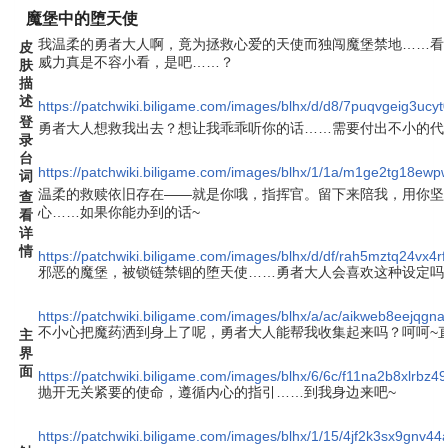
魔堡中的堕天使
我温柔的勇者大人啊，竟为拯救心爱的天使而独闯魔堡禁地……看
皮
威力真是不容小看，是吧……？
肤
描
述
https://patchwiki.biligame.com/images/blhx/d/d8/7puqvgeig3u
登
勇者大人想救我出去？想让我乖乖听你的话……需要付出不小的代
录
台
https://patchwiki.biligame.com/images/blhx/1/1a/m1ge2tg18ew
词
温柔的救赎依旧存在——就是你哦，指挥官。留下来陪我，用你坚
查
心……如果你能办到的话~
看
详
情
https://patchwiki.biligame.com/images/blhx/d/df/rah5mztq24vx
邪恶的魔堡，被锁链禁锢的堕天使……勇者大人会喜欢这种设定吗
https://patchwiki.biligame.com/images/blhx/a/ac/aikweb8eejqg
不小心把魔药洒到身上了呢，勇者大人能帮我收集起来吗？呵呵~
主
界
面
https://patchwiki.biligame.com/images/blhx/6/6c/f11na2b8xlrbz
抛开无关紧要的使命，遵循内心的指引……到我身边来吧~
https://patchwiki.biligame.com/images/blhx/1/15/4jf2k3sx9gnv4