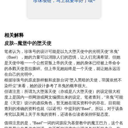
珍珠项链，马上就要串好了哦~
相关解释
皮肤--魔堡中的堕天使
笔者认为，珍珠号的设计可能是以九大堕天使中的光明天使“帛曳”
（Bael），她的力量可以消除人们的恐惧，让人们充满希望。但她
是天使中唯一一个公然背叛上帝的天使，她的身体已经被上帝命令
的杀戮天使昔拉撕碎。但上帝见她始终是一个天使，就让她永远活
在自己的光明中。
根据珍珠号的原皮肤样貌和皮肤台词“堕入黑暗的天使，羽翼依然不
染纤尘”来看，她的设计参考了帛曳的概率很大。
但请注意：
所谓九大堕落天使（亦或是八大堕天使）的设定很大程
度上是国内一些网游或网文编撰出来的设定。笔者查到，“帛曳”可能
是《天堂》设计的虚拟角色，暂无她在现实资料中的存在。目前能
查到的准确的资料也就《以诺书》中提到的“Bael”。所以，对于该条
考究以及网上关于帛曳的资料，还请各位读者保持怀疑态度。
值得注意的是，"Bael"一词的词源应为基督教中的魔王巴力，这个名