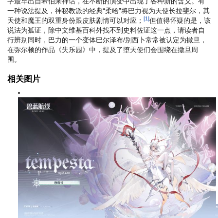
字最早出自希伯来神话，在不断的演变中出现了各种新的含义。有
一种说法提及，神秘教派的经典“柔哈”将巴力视为天使长拉斐尔，其
[1]
天使和魔王的双重身份跟皮肤剧情可以对应；
但值得怀疑的是，该
说法为孤证，除中文维基百科外找不到史料佐证这一点，请读者自
行辨别
同时，巴力的一个变体巴尔泽布/别西卜常常被认定为撒旦，
在弥尔顿的作品《失乐园》中，提及了堕天使们会围绕在撒旦周
围。
相关图片