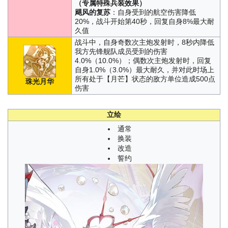
（专属特殊兵装效果）
飓风的复苏
：自身受到的航空伤害降低
20%，战斗开始第40秒，回复自身8%最大耐
久值
战斗中，自身奇数次主炮发射时，8秒内降低
我方先锋舰队成员受到的伤害
4.0%（10.0%）；偶数次主炮发射时，回复
自身1.0%（3.0%）最大耐久，并对此时场上
所有处于【月芒】状态的敌方单位造成500点
珠光月华
伤害
立绘
通常
换装
改造
誓约