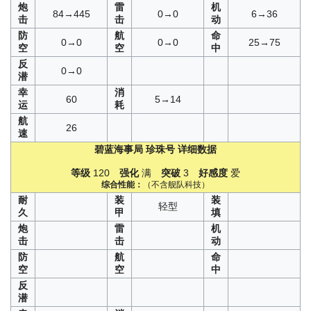
炮
雷
机
84→445
0→0
6→36
击
击
动
防
航
命
0→0
0→0
25→75
空
空
中
反
0→0
潜
幸
消
60
5→14
运
耗
航
26
速
碧蓝海事局
珍珠号
详细数据
等级
120
强化
满
突破
3
好感度
爱
综合性能：
（不含舰队科技）
耐
装
装
轻型
久
甲
填
炮
雷
机
击
击
动
防
航
命
空
空
中
反
潜