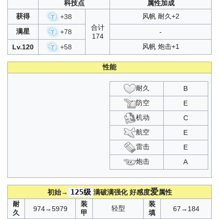
科技点
属性加成
获得
风帆 耐久+2
+
38
合计
满星
+
78
-
174
风帆 炮击+1
Lv.120
+
58
性能
耐久
B
防空
E
机动
C
航空
E
雷击
E
炮击
A
爱
125级
初始→
满破满强化
好感度
属性
耐
装
装
轻型
974→5979
67→184
久
甲
填