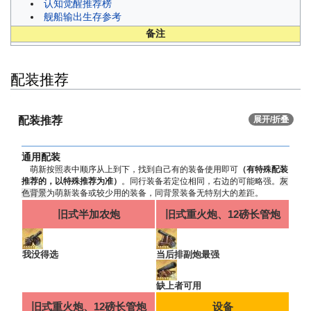
认知觉醒推荐榜
舰船输出生存参考
备注
配装推荐
配装推荐
展开/折叠
通用配装
萌新按照表中顺序从上到下，找到自己有的装备使用即可
（有特殊配装
推荐的，以特殊推荐为准）
。同行装备若定位相同，右边的可能略强。
灰
色背景
为萌新装备或较少用的装备，同背景装备无特别大的差距。
旧式半加农炮
旧式重火炮、12磅长管炮
我没得选
当后排副炮最强
缺上者可用
旧式重火炮、12磅长管炮
设备