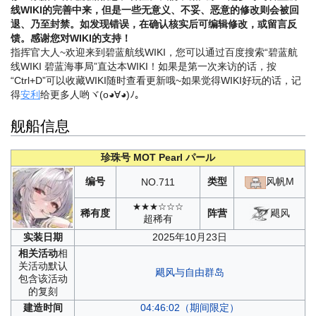
线WIKI的完善中来，但是一些无意义、不妥、恶意的修改则会被回
退、乃至封禁。如发现错误，在确认核实后可编辑修改，或留言反
馈。感谢您对WIKI的支持！
指挥官大人~欢迎来到碧蓝航线WIKI，您可以通过百度搜索“碧蓝航
线WIKI 碧蓝海事局”直达本WIKI！如果是第一次来访的话，按
“Ctrl+D”可以收藏WIKI随时查看更新哦~
如果觉得WIKI好玩的话，记
得
安利
给更多人哟ヾ(o◕∀◕)ﾉ。
舰船信息
珍珠号
MOT Pearl
パール
编号
类型
风帆M
NO.
711
★★★☆☆☆
飓风
稀有度
阵营
超稀有
实装
日期
2025年10月23日
相关
活动
相
关活动默认
飓风与自由群岛
包含该活动
的复刻
建造
时间
04:46:02（期间限定）