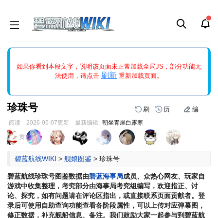
如果打开页面显示缩略图创建出错，请点击
刷新
或页面右上WIKI功
如果你看到本段文字，说明该页面未正常加载全局JS，部分功能无
能中的刷新按钮清除页面缓存并刷新，如果还有问题，请多尝试几
刷新
法使用，请点击
重新加载页面。
次。
珍珠号
刷
历
编
阅读
2026-06-07
更新
最新编辑:
朝坐青崖白露寒
跳
跳
页面贡献者 :
到
到
导
搜
碧蓝航线WIKI
>
舰娘图鉴
>
珍珠号
航
索
碧蓝航线
珍珠号
图鉴数据由
碧蓝海事局
成员、众热心网友、玩家自
游戏中收集整理，考究部分由海事局考究组编写，欢迎指正、讨
论、探究，如有问题请在评论区指出，或直接联系页面贡献者。登
录后可使用自助查询功能查看各阶段属性，可以上传对应弹幕图，
修正数据，补充舰船信息、备注。我们鼓励大家一起参与到碧蓝航