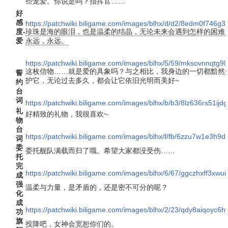
些宠爱。你说是吗？指挥官……
好
感
https://patchwiki.biligame.com/images/blhx/d/d2/8edm0f746g3
度-
珍珠是海的眼泪，也是温柔的结晶，无论未来会遇到怎样的困难
爱
永远，永远。
https://patchwiki.biligame.com/images/blhx/5/59/mksovnnqtg9
这枚信物……就是爱的具象吗？与之相比，我身边的一切都黯然
誓
护它，无论过去多久，都会让它依旧光明而美好~
约
台
词
https://patchwiki.biligame.com/images/blhx/b/b3/8lz636rs51i
礼
好精致的礼物，我很喜欢~
物
台
https://patchwiki.biligame.com/images/blhx/f/fb/6zzu7w1e3h
词
委
委托舰队满载而归了哦。希望大家都没受伤……
托
完
https://patchwiki.biligame.com/images/blhx/6/67/ggczhxff3xw
成
强
温柔与力量，是矛盾的，还是密不可分的呢？
化
成
https://patchwiki.biligame.com/images/blhx/2/23/qdy8aiqoyc
功
旗
投降吧，女神会宽恕你们的。