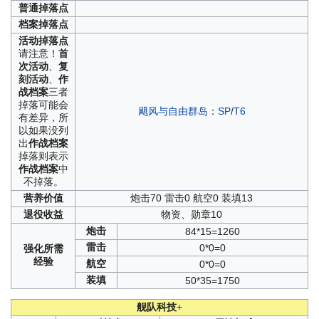
普通
掉落点
档案
掉落点
活动
掉落点
请注意！
首
次活动
、
复
刻活动
、
作
战档案
三者
掉落可能会
飓风与自由群岛
：
SP
/
T6
有差异，所
以如果没列
出
作战档案
掉落则表示
作战档案
中
不掉落。
营养
价值
炮击70 雷击0 航空0 装填13
退役
收益
物资、勋章10
炮击
84*15=1260
雷击
0*0=0
强化
所需
经验
航空
0*0=0
装填
50*35=1750
舰队科技
+