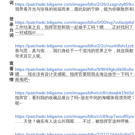
词
https://patchwiki.biligame.com/images/blhx/2/26/1zagrutyft59
我带着月光与珍珠的祝福而来，愿此刻的宁静，能为你驱散所有
登
https://patchwiki.biligame.com/images/blhx/0/00/tvg7vvfautp
录
工作结束之后，指挥官想和我一起做手工吗？嗯……正好找到了
台
一对戒指///……
词
https://patchwiki.biligame.com/images/blhx/2/2c/rvunh8shi1z
善与恶，真与假……我们身处于一个混沌的世界之中，就连我都
苛求其它人呢。
查
看
https://patchwiki.biligame.com/images/blhx/9/9f/49gkz6k06o6
详
嗯……现在没有设计灵感呢。指挥官要陪我去海边放空一下吗？
情
摇曳吧~
https://patchwiki.biligame.com/images/blhx/c/c8/cdswjbk19d3
指挥官，看到我的收藏品展台了吗~放在中间的海螺珠很漂亮吧
呢~
https://patchwiki.biligame.com/images/blhx/c/c8/kup7wou85
……天使？确实有人这么叫我呢……不过，被指挥官这样呼唤…
https://patchwiki.biligame.com/images/blhx/2/21/124dm5g6jd7