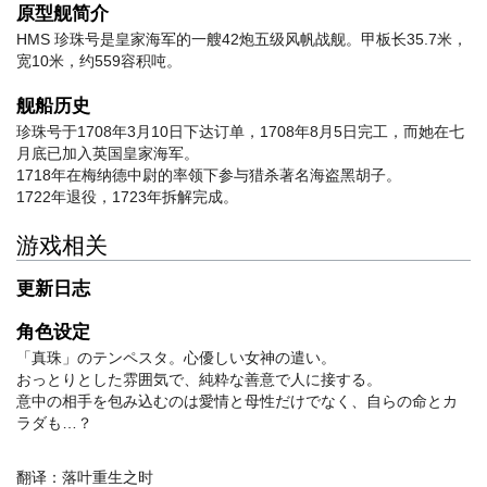
原型舰简介
HMS 珍珠号是皇家海军的一艘42炮五级风帆战舰。甲板长35.7米，
宽10米，约559容积吨。
舰船历史
珍珠号于1708年3月10日下达订单，1708年8月5日完工，而她在七
月底已加入英国皇家海军。
1718年在梅纳德中尉的率领下参与猎杀著名海盗黑胡子。
1722年退役，1723年拆解完成。
游戏相关
更新日志
角色设定
「真珠」のテンペスタ。心優しい女神の遣い。
おっとりとした雰囲気で、純粋な善意で人に接する。
意中の相手を包み込むのは愛情と母性だけでなく、自らの命とカ
ラダも…？
翻译：落叶重生之时