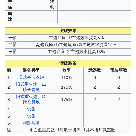
幸
消
运
耗
航
速
突破效果
一阶
主炮底座+1/主炮效率提高5%
二阶
副炮底座+1/主炮底座+2/主炮效率提高10%
三阶
主炮底座+2/主炮效率提高15%
满破装备
槽
装备类型
效率
武器数
预装填数
旧式半加农炮
1
110%
6
0
旧式重火炮
、
12
2
175%
2
2
磅长管炮
旧式重火炮
、
12
3
175%
2
2
磅长管炮
设备
4
-
-
-
设备
5
-
-
-
特殊兵装
6
-
-
-
注
水面鱼雷底座+1与航母机库+1并不增加武器数