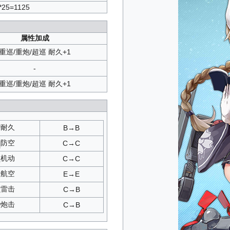
SS.SP
/
T1
/
T2
/
T3
/
T4
*25=1125
P2
/
SP3
/
SP4
/
VSP
/
B3
/
D1
/
D2
/
D3
/
SP
A3
/
C1
/
C2
/
C3
属性加成
2
/
T3
/
T4
/
T5
/
T6
SP1
/
SP2
/
SP3
重巡/重炮/超巡 耐久+1
B3
/
C1
/
C2
/
C3
/
D1
/
D2
/
D3
/
SP
B3
/
C1
/
C2
/
C3
/
D1
/
D2
/
D3
/
SP
-
C3
/
D1
/
D2
/
D3
/
SP
重巡/重炮/超巡 耐久+1
.SP
/
T1
/
T2
/
T3
/
T4
A3
/
C1
/
C2
/
C3
C3
/
D1
/
D2
/
D3
/
SP
C3
/
D1
/
D2
/
D3
/
SP
B3
/
D1
/
D2
/
D3
/
SP
耐久
B→B
2
/
B3
/
D1
/
D2
/
D3
/
SP
3
/
D1
/
D2
/
D3
/
SP
防空
C→C
SP3
/
SP4
/
VSP
机动
C→C
1
/
SP3
/
SP4
/
μSP
P1
/
SP2
/
SP3
航空
E→E
T3
/
T4
/
T5
/
T6
2
/
B3
/
C1
/
C2
/
C3
/
D1
/
D2
/
D3
/
SP
雷击
C→B
/
C1
/
C2
/
C3
/
D1
/
D2
/
D3
/
SP
炮击
C→B
/
D1
/
D2
/
D3
/
SP
/
D1
/
D2
/
D3
/
SP
/
D1
/
D2
/
D3
/
SP