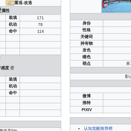
镜
：
T1
/
T2
/
T3
重巡-改造
/
SP3
/
SP5
/
SP
爱
属性
B3
/
D1
/
D2
/
D3
/
SP
装填
/
D1
/
D2
/
D3
/
SP
171
B3
/
C1
/
C2
/
C3
/
D1
/
D2
/
D3
/
SP
身份
机动
78
：
SP1
/
SP3
性格
命中
114
P1
/
SP2
/
SP3
关键词
B4
/
C1
/
C3
/
D1
/
D2
/
D4
持有物
3
/
C1
/
C2
/
C3
/
D1
/
D2
/
D3
1
/
SP2
/
SP3
发色
C1
/
C2
/
C3
/
D1
/
D2
/
D3
瞳色
据
P2
/
SP3
萌点
兽
4
/
C1
/
C3
/
D1
/
D2
/
D4
好感度
爱
）
影
装填
机动
命中
微博
推特
PIXIV
认知觉醒推荐榜
率提高5%