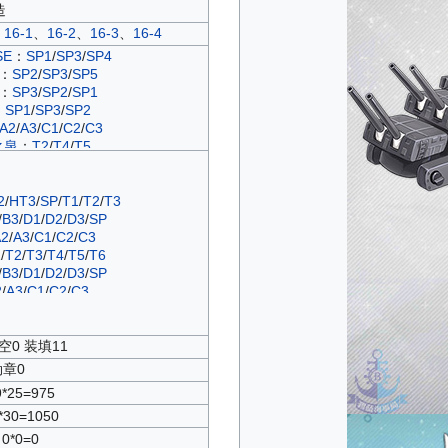
造
、
16-1
、
16-2
、
16-3
、
16-4
SE
：
SP1
/
SP3
/
SP4
：
SP2
/
SP3
/
SP5
：
SP3
/
SP2
/
SP1
：
SP1
/
SP3
/
SP2
A2
/
A3
/
C1
/
C2
/
C3
之泉
：
T2
/
T4
/
T5
1
/
B2
/
B3
/
C1
/
C2
/
C3
/
D1
/
D2
/
D3
A2
/
A3
/
C1
/
C2
/
C3
：
SP1
/
SP2
/
SP3
2
/
HT3
/
SP
/
T1
/
T2
/
T3
/
T2
/
T3
/
T4
/
T5
/
T6
/
B3
/
D1
/
D2
/
D3
/
SP
1
/
B2
/
B3
/
D1
/
D2
/
D3
A2
/
A3
/
C1
/
C2
/
C3
B2
/
B3
/
C3
/
D1
/
D2
/
D3
/
C1
/
C2
1
/
T2
/
T3
/
T4
/
T5
/
T6
C2
/
C3
/
D2
/
D1
/
D3
/
B3
/
D1
/
D2
/
D3
/
SP
D1
/
D2
/
D3
/
C1
/
C3
2
/
A3
/
C1
/
C2
/
C3
C2
/
C3
/
D1
/
D2
/
D3
B3
/
D1
/
D2
/
D3
/
SP
B2
/
B3
/
D1
/
D2
/
D3
：
T1
/
T2
/
T3
B1
/
B2
/
B3
/
D1
/
D2
/
D3
HT3
/
SP
/
T1
/
T2
/
T3
空0 装填11
1
/
B2
/
B3
/
C1
/
C2
/
C3
/
D1
/
D2
/
D3
2
/
B3
/
C1
/
C2
/
C3
/
D1
/
D2
/
D3
/
SP
勋章0
2
/
C1
/
C3
/
D1
/
D2
/
B4
/
D4
/
T2
/
T3
/
T4
/
T5
9*25=975
1
/
B2
/
C3
/
B3
/
C2
/
D1
/
D2
/
D3
2
/
A3
/
C1
/
C2
/
C3
*30=1050
：
T2
/
T4
/
T5
A3
/
C1
/
C2
/
C3
0*0=0