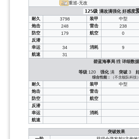
虚拟与真实的双向
重巡-无改
激奏的Polaris
：
SP2
125级
满改满强化
好感度
神圣的悲喜剧
：
B1
/
B2
/
耐久
装甲
中型
3798
箱庭疗法
：
B1
/
B2
/
B3
铁血音符誓言
：
A1
/
A2
/
A3
/
B1
/
B2
/
炮击
雷击
248
238
虚拟链接的共时性
防空
航空
179
0
月光下的序曲
：
S
反潜
复刻异色格
：
A1
/
A3
/
B1
/
B2
/
复刻红染
：
A1
/
A2
/
A3
/
B1
/
B2
/
B
幸运
消耗
34
9
光荣的一战
：
SP
航速
31
红染
：
A1
/
A2
/
A3
/
B1
/
B2
/
B3
/
碧蓝海事局
狌
详细数
铅色
：
SP1
/
S
异色格
：
A1
/
A3
/
B1
/
B2
/
B
等级
120
强化
满
突破
3
综合性能：
（不含舰队科技
耐久
装甲
中型
炮击
雷击
防空
航空
反潜
幸运
消耗
航速
突破效果
一阶
获得全弹发射I/主炮效