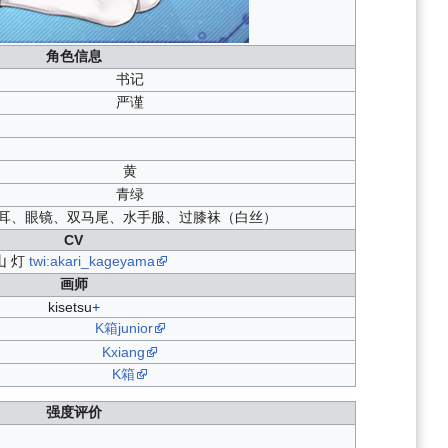
角色信息
书记
严谨
黄
青绿
耳、眼镜、双马尾、水手服、过膝袜（白丝）
CV
山 灯
twi:akari_kageyama
画师
kisetsu
+
K箱junior
Kxiang
K箱
强度评价