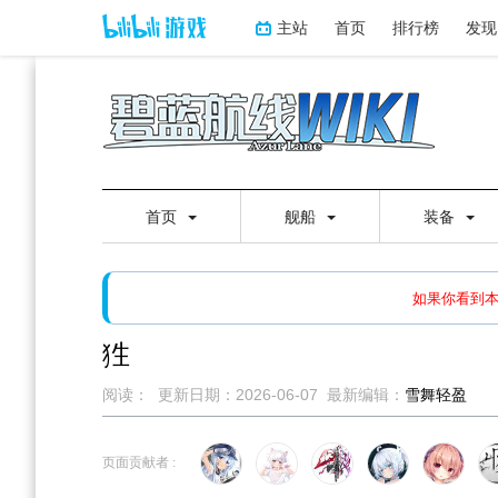
主站
首页
排行榜
发现
首页
舰船
装备
如果打开页面显示缩略图创
如果你看到
狌
阅读：
更新日期：
2026-06-07
最新编辑：
雪舞轻盈
跳
跳
到
到
页面贡献者 :
导
搜