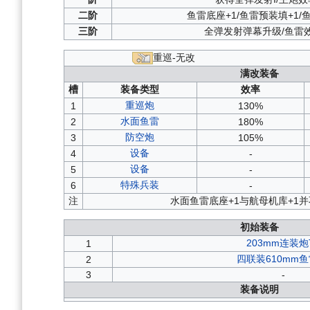
二阶
鱼雷底座+1/鱼雷预装填+1/
三阶
全弹发射弹幕升级/鱼雷效
重巡-无改
满改装备
槽
装备类型
效率
重巡炮
1
130%
水面鱼雷
2
180%
防空炮
3
105%
设备
4
-
设备
5
-
特殊兵装
6
-
注
水面鱼雷底座+1与航母机库+1
初始装备
203mm连装炮
1
四联装610mm鱼
2
3
-
装备说明