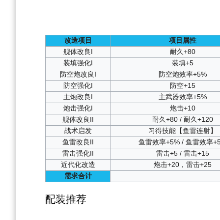
改造项目
项目属性
舰体改良I
耐久+80
装填强化I
装填+5
防空炮改良I
防空炮效率+5%
防空强化I
防空+15
主炮改良I
主武器效率+5%
炮击强化I
炮击+10
舰体改良II
耐久+80 / 耐久+120
战术启发
习得技能【鱼雷连射】
鱼雷改良II
鱼雷效率+5% / 鱼雷效率+
雷击强化II
雷击+5 / 雷击+15
近代化改造
炮击+20，雷击+25
需求合计
配装推荐