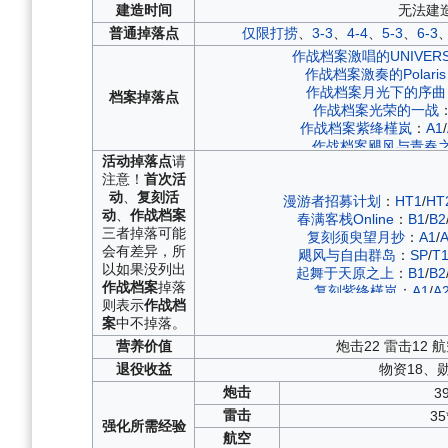
建造
时间
无法建
普通
掉落点
仅限打捞
、
3-3
、
4-4
、
5-3
、
6-3
作战档案激唱的UNIVER
作战档案激奏的Polaris
作战档案月光下的序曲
档案
掉落点
作战档案光荣的一战
作战档案紫绛槿岚
：
A1
/
作战档案飓风与青春
活动
掉落点
请
作战档案虹彩的终幕曲
：
A1
/
A2
/
A3
/
B
注意！
首次活
作战档案碧海光粼
：
A1
/
动
、
复刻活
作战档案划破海空之翼
漫游者招募计划
：
HT1
/
HT
动
、
作战档案
作战档案蝶海梦花
：
T1
春满客栈Online
：
B1
/
B2
三者掉落可能
作战档案负象限作战
：
B
复刻须臾望月抄
：
A1
/
会有差异，所
作战档案永夜幻光
：
A1
/
A3
/
A2
/
B1
/
飓风与自由群岛
：
SP
/
T
以如果没列出
作战档案北境序曲
：
C1
/
起舞于天原之上
：
B1
/
B2
作战档案
掉落
作战档案微层混合
：
C2
/
复刻紫绛槿岚
：
A1
/
A
则表示
作战档
作战档案浮樱影华
：
C1
/
唤醒苍红之炎
：
B1
/
B2
/
案
中不掉落。
作战档案箱庭疗法
：
B1
/
埋葬于彼岸之花
作战档案神圣的悲喜剧
：
幻梦间奏曲
：
HT1
/
HT2
/
营养
价值
炮击22 雷击12 航
作战档案铁血音符誓言
：
A1
/
A2
/
A3
/
B
复刻虹彩的终幕曲
：
A1
/
A2
/
A3
/
B1
/
B
退役
收益
物资18、
作战档案异色格
：
A1
/
A3
/
B1
/
B
苍闪忍法帖
：
SP
/
T1
炮击
3
作战档案红染
：
C1
/
A1
/
A2
/
A3
/
B
复刻碧海光粼
：
A1
/
A
雷击
35
飓风与青春之泉
强化
所需
经验
须臾望月抄
：
A1
/
A2
/
航空