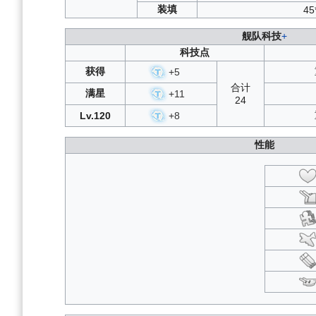
交汇世界的弧光·再现
：
SS
装填
45
假日航线·再现
：
SP1
/
S
复刻负象限作战
：
B1
/
B2
舰队科技
+
紫绛槿岚
：
A1
/
A2
/
科技点
复刻蝶海梦花
：
T1
/
T
复刻划破海空之翼
：
获得
+
5
虹彩的终幕曲
：
A1
/
A2
/
A3
/
B1
/
B2
/
合计
复刻永夜幻光
：
A1
/
A2
/
A3
/
B1
/
B2
/
满星
+
11
24
复刻北境序曲
：
C1
/
C2
/
Lv.120
+
8
交汇世界的弧光
：
SSSS
碧海光粼
：
A1
/
A2
/
复刻微层混合
：
C1
/
C2
/
性能
复刻浮樱影华
：
C1
/
C2
/
复刻箱庭疗法
：
B1
/
B2
/
复刻神圣的悲喜剧
：
B1
/
B
负象限作战
：
B1
/
B2
/
B
假日航线
：
SP1
/
SP2
/
激唱的UNIVERSE
：
SP
划破海空之翼
：
S
蝶海梦花
：
T1
/
T2
/
复刻铁血音符誓言
：
A1
/
A2
/
A3
/
B1
/
B
永夜幻光
：
A1
/
A2
/
A3
/
B1
/
B2
/
B3
微层混合
：
C1
/
C2
/
C3
北境序曲
：
C1
/
C2
/
C3
浮樱影华
：
C1
/
C2
/
C3