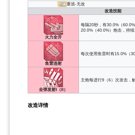
重巡-无改
改造技能
每隔20秒，有30.0%（60
20.0%（40.0%）炮击，持续
火力全开
每次使用鱼雷时有15.0%（3
鱼雷连射
主炮每进行9（6）次攻击，触
全弹发射I（II）
改造详情