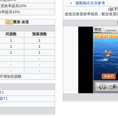
舰船输出生存参考
鱼雷效率提高10%
（以下
率提高15%
改造后鱼雷效率很高，配合鱼雷
重巡-改造
武器数
预装填数
1
1
1
1
1
1
-
-
-
-
-
-
并不增加武器数
T1
雷T1