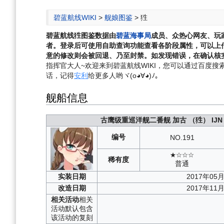
航
索
碧蓝航线WIKI
>
舰娘图鉴
>
狌
碧蓝航线
狌
图鉴数据由
碧蓝海事局
成员、众热心网友、玩
者。登录后可使用自助查询功能查看各阶段属性，可以上
意的修改则会被回退、乃至封禁。如发现错误，在确认核实
指挥官大人~欢迎来到碧蓝航线WIKI，您可以通过百度搜索“碧
话，记得
安利
给更多人哟ヾ(o◕∀◕)ﾉ。
舰船信息
古鹰级重巡洋舰二番舰
加古
（狌）
IJN
编号
NO.
191
★☆☆☆
稀有度
普通
实装
日期
2017年05
改造
日期
2017年11
相关
活动
相关
活动默认包含
该活动的复刻