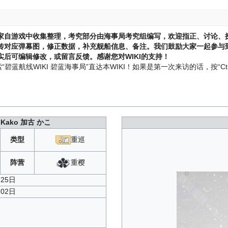
家自游戏中收集整理，考究部分由海事局考究组编写，欢迎指正、讨论、
传对应弹幕图，修正数据，补充舰船信息、备注。我们鼓励大家一起参与到
后可编辑修改，或留言反馈。感谢您对WIKI的支持！
蓝航线WIKI 碧蓝海事局”直达本WIKI！如果是第一次来访的话，按“Ctr
 Kako
加古 かこ
类型
重巡
重樱
阵营
月25日
月02日