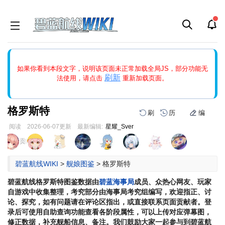
如果打开页面显示缩略图创建出错，请点击
刷新
或页面右上WIKI功
如果你看到本段文字，说明该页面未正常加载全局JS，部分功能无
能中的刷新按钮清除页面缓存并刷新，如果还有问题，请多尝试几
刷新
法使用，请点击
重新加载页面。
次。
格罗斯特
刷
历
编
阅读
2026-06-07
更新
最新编辑:
星耀_Sver
跳
跳
页面贡献者 :
到
到
导
搜
碧蓝航线WIKI
>
舰娘图鉴
>
格罗斯特
航
索
碧蓝航线
格罗斯特
图鉴数据由
碧蓝海事局
成员、众热心网友、玩家
自游戏中收集整理，考究部分由海事局考究组编写，欢迎指正、讨
论、探究，如有问题请在评论区指出，或直接联系页面贡献者。登
录后可使用自助查询功能查看各阶段属性，可以上传对应弹幕图，
修正数据，补充舰船信息、备注。我们鼓励大家一起参与到碧蓝航