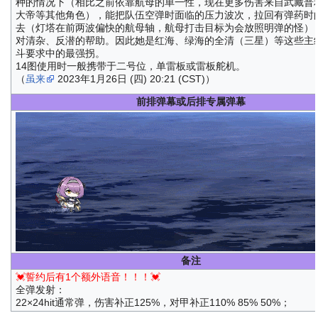
种的情况下（相比之前依靠航母的单一性，现在更多伤害来自武藏普
大帝等其他角色），能把队伍空弹时面临的压力波次，拉回有弹药时
去（灯塔在前两波偏快的航母轴，航母打击目标为会放照明弹的怪）
对清杂、反潜的帮助。因此她是红海、绿海的全清（三星）等这些主
斗要求中的最强拐。
14图使用时一般携带于二号位，单雷板或雷板舵机。
（
虽来
2023年1月26日 (四) 20:21 (CST)）
前排弹幕或后排专属弹幕
备注
💓誓约后有1个额外语音！！！💓
全弹发射：
22×24hit通常弹，伤害补正125%，对甲补正110% 85% 50%；