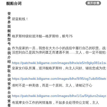
舰船台词
展开/折叠
登
录
碧蓝航线！
界
面
舰
船
格罗斯特级轻巡洋舰—格罗斯特，舷号75
型
号
作为皇家的一员，我曾在大大小小的战役中履行自己的职责。战
自
没想到自己是因为弹药匮乏而遭遇不测……主人，你一定不能犯
我
介
绍
https://patchwiki.biligame.com/images/blhx/e/e5/n9gky081e1
获
皇家女仆队所属，巡洋舰格罗斯特，向主人问好。辅佐您成为优
取
台
https://patchwiki.biligame.com/images/blhx/9/95/og7uibi5t5t
词
登
准时不是一种美德，而是一个原则。主人，请铭记于心
录
台
https://patchwiki.biligame.com/images/blhx/1/1a/5hjduro2siia
词
查
有观摩女仆工作的闲情逸致，不如多去处理些公文呢，主人
看