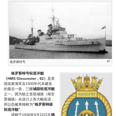
格罗斯特号
格罗斯特号轻巡洋舰
（HMS Gloucester，62）
是英
国皇家海军在1930年代末建造
的最后一批，三艘
城级轻巡洋舰
之一。因为较之首批城级（南安
普顿级）在设计上有大幅改进，
所以也被单独称为
“格罗斯特级
轻巡洋舰”
。
该舰于1936年9月22日在
德