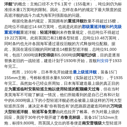
洋舰”
的概念：主炮口径不大于6.1英寸（155毫米），吨位则仍为标
准排水量1万英吨的限制。因此，怎样在条约的规定下最大限度的提
高巡洋舰的战斗力成为海军列强面临的问题。
根据伦敦条约规定，英国拥有的
重巡洋舰
数量不得超过15艘，
总吨位不得超过14.68万英吨，也就是此前的
郡级重巡洋舰
和
约克级
重巡洋舰
重巡洋舰；
轻巡洋舰
则未作数量规定，但总吨位不得超过
19.22万英吨。此前英国已有21艘各型轻巡，总吨位10.48万英吨，
同时条约也允许各国海军通过退役旧舰的方式释放吨位配额。据
此，英国在退役旧舰的同时建造14艘新型巡洋舰，总吨位91,000
吨，包括7,000吨级
利安得级
和5,000吨级
阿瑞托沙级
，目的是逐渐
替换老旧的一战轻巡，建造计划于1930年开始，首舰
利安得
于1933
年完工。
然而，1931年，日本率先开始建造
最上级巡洋舰
，装备15门
155mm主炮，号称标准排水量8,500吨（实际超过1万吨），于1935
年完工。虽然如今已经众所周知，日本海军建造最上级的真正目的
是
为重巡临时安装轻巡主炮以使用轻巡的配额瞒天过海
，但在当时
美英海军不可能了解这一情况，他们所能看到的是自己已有和计划
中的6,000吨级上下的小型轻巡洋舰必然会被最上级这样的万吨大型
轻巡所压倒，遂决定本着“你有我也有”的思路跟进建造同样的
万吨级
大型轻巡洋舰
，
轻巡军备竞赛
由此也拉开了帷幕。作为对最上级的
回应，美国于30年代中期开建了
布鲁克林级
，装备15门152mm主
炮，标排9,800吨。而英国人交出的答卷便是
南安普顿级
大型轻巡洋