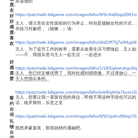
应该做的
度-
友
https://patchwiki.biligame.com/images/blhx/9/9c/4a0bqq306
好
好
主人，请注意在女性面前的行为举止，特别是接触女性的方式…
感
作练习对象吧，（咳嗽…）请-
度-
喜
https://patchwiki.biligame.com/images/blhx/d/d2/ff75j7w94y
欢
主人，为了提升工作的效率，需要从改善生活习惯做起…主人如
——不，我很乐意与主人一起生活，一起进步
好
感
https://patchwiki.biligame.com/images/blhx/1/18/5qikwrshg
度-
主人，您已经足够优秀了，我对此感到很骄傲。不过请放心，一
爱
主人您指出来的。
https://patchwiki.biligame.com/images/blhx/e/e9/iykhla7kuxr
主人，想要让我一直留在您的身边，即使不用这种手段也可以的
誓
话，格罗斯特，乐意之至
约
台
词
https://patchwiki.biligame.com/images/blhx/9/92/qv6rv90txp
礼
物
既然承蒙嘉奖，那我就稍作通融吧。
台
词