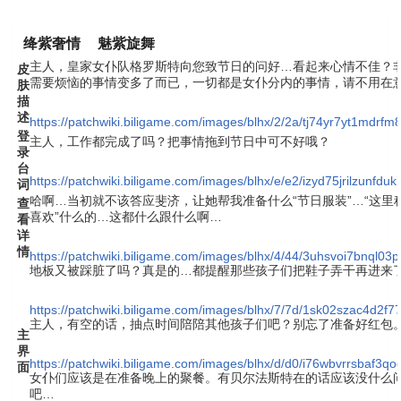
绛紫奢情
魅紫旋舞
主人，皇家女仆队格罗斯特向您致节日的问好…看起来心情不佳？
皮
需要烦恼的事情变多了而已，一切都是女仆分内的事情，请不用在
肤
描
述
https://patchwiki.biligame.com/images/blhx/2/2a/tj74yr7yt1mdr
登
主人，工作都完成了吗？把事情拖到节日中可不好哦？
录
台
https://patchwiki.biligame.com/images/blhx/e/e2/izyd75jrilzunfdu
词
哈啊…当初就不该答应斐济，让她帮我准备什么“节日服装”…“这里
查
喜欢”什么的…这都什么跟什么啊…
看
详
情
https://patchwiki.biligame.com/images/blhx/4/44/3uhsvoi7bnql03p
地板又被踩脏了吗？真是的…都提醒那些孩子们把鞋子弄干再进来
https://patchwiki.biligame.com/images/blhx/7/7d/1sk02szac4d2
主人，有空的话，抽点时间陪陪其他孩子们吧？别忘了准备好红包
主
界
https://patchwiki.biligame.com/images/blhx/d/d0/i76wbvrrsbaf3qo
面
女仆们应该是在准备晚上的聚餐。有贝尔法斯特在的话应该没什么
吧…