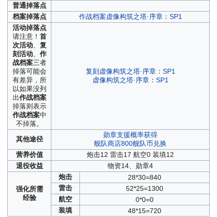
普通
掉落点
档案
掉落点
作战档案虚像构筑之塔·序章
：
SP1
活动
掉落点
请注意！
首
次活动
、
复
刻活动
、
作
战档案
三者
掉落可能会
复刻虚像构筑之塔·序章
：
SP1
有差异，所
虚像构筑之塔·序章
：
SP1
以如果没列
出
作战档案
掉落则表示
作战档案
中
不掉落。
勋章支援概率获得
其他
途径
舰队商店800舰队币兑换
营养
价值
炮击12 雷击17 航空0 装填12
退役
收益
物资14、勋章4
炮击
28*30=840
雷击
52*25=1300
强化
所需
经验
航空
0*0=0
装填
48*15=720