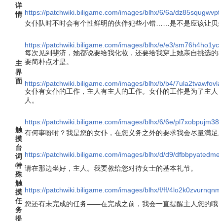
详
https://patchwiki.biligame.com/images/blhx/6/6a/dz85squgw
情
女仆队时不时会有个性鲜明的伙伴犯些小错……是不是应该让贝
https://patchwiki.biligame.com/images/blhx/e/e3/sm76h4ho1y
每次见到斐济，她都说要给我化妆，还要给我穿上她亲自挑选的
要简朴点才是。
主
界
面
https://patchwiki.biligame.com/images/blhx/b/b4/7ula2tvawf
女仆有女仆的工作，主人有主人的工作。女仆的工作是为了主人
人。
https://patchwiki.biligame.com/images/blhx/6/6e/pl7xobpujm3
触
有何事吩咐？我是您的女仆，在您义务之外的要求我会尽量满足
摸
台
https://patchwiki.biligame.com/images/blhx/d/d9/dfbbpyated
词
特
请在那边坐好，主人。我要教给您对待女士的基本礼节。
殊
触
https://patchwiki.biligame.com/images/blhx/f/ff/4lo2k0zvurn
摸
任
您还有未完成的任务——在完成之前，我会一直提醒主人您的哦
务
提