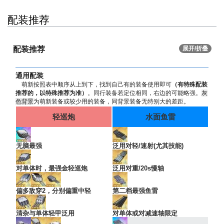
配装推荐
配装推荐
展开/折叠
通用配装
萌新按照表中顺序从上到下，找到自己有的装备使用即可
（有特殊配装
推荐的，以特殊推荐为准）
。同行装备若定位相同，右边的可能略强。
灰
色背景
为萌新装备或较少用的装备，同背景装备无特别大的差距。
轻巡炮
水面鱼雷
无脑最强
泛用对轻/速射(尤其技能)
对单体时，最强金轻巡炮
泛用对重/20s慢轴
偏多敌穿2，分别偏重中轻
第二档最强鱼雷
清杂与单体轻甲泛用
对单体或对减速轴限定