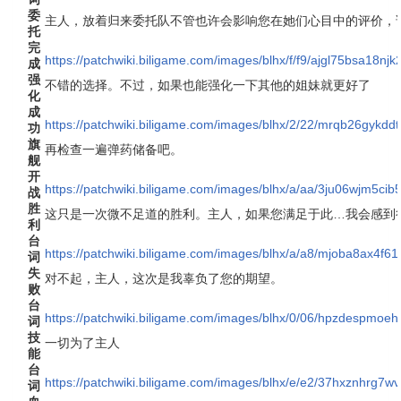
委
主人，放着归来委托队不管也许会影响您在她们心目中的评价，
托
完
https://patchwiki.biligame.com/images/blhx/f/f9/ajgl75bsa18n
成
强
不错的选择。不过，如果也能强化一下其他的姐妹就更好了
化
成
https://patchwiki.biligame.com/images/blhx/2/22/mrqb26gykdd
功
旗
再检查一遍弹药储备吧。
舰
开
https://patchwiki.biligame.com/images/blhx/a/aa/3ju06wjm5c
战
胜
这只是一次微不足道的胜利。主人，如果您满足于此…我会感到
利
台
https://patchwiki.biligame.com/images/blhx/a/a8/mjoba8ax4f
词
失
对不起，主人，这次是我辜负了您的期望。
败
台
https://patchwiki.biligame.com/images/blhx/0/06/hpzdespmoeh
词
技
一切为了主人
能
台
https://patchwiki.biligame.com/images/blhx/e/e2/37hxznhrg7
词