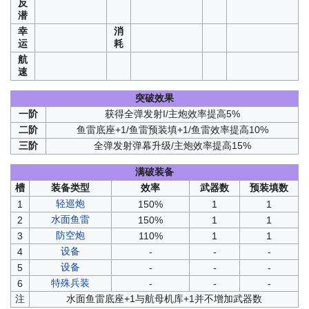
反
潜
幸
消
运
耗
航
速
突破效果
一阶
获得全弹发射I/主炮效率提高5%
二阶
鱼雷底座+1/鱼雷预装填+1/鱼雷效率提高10%
三阶
全弹发射弹幕升级/主炮效率提高15%
满破装备
槽
装备类型
效率
武器数
预装填数
轻巡炮
1
150%
1
1
水面鱼雷
2
150%
1
1
防空炮
3
110%
1
1
设备
4
-
-
-
设备
5
-
-
-
特殊兵装
6
-
-
-
注
水面鱼雷底座+1与航母机库+1并不增加武器数