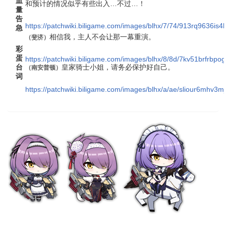
血
和预计的情况似乎有些出入…不过…！
量
告
https://patchwiki.biligame.com/images/blhx/7/74/913rq9636
急
相信我，主人不会让那一幕重演。
（
斐济
）
彩
蛋
https://patchwiki.biligame.com/images/blhx/8/8d/7kv51brfrbpo
台
皇家骑士小姐，请务必保护好自己。
（
南安普顿
）
词
https://patchwiki.biligame.com/images/blhx/a/ae/sliour6mhv3