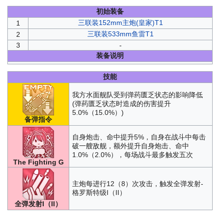
初始装备
三联装152mm主炮(皇家)T1
1
三联装533mm鱼雷T1
2
3
-
装备说明
技能
我方水面舰队受到弹药匮乏状态的影响降低
(弹药匮乏状态时造成的伤害提升
5.0%（15.0%）)
备弹指令
自身炮击、命中提升5%，自身在战斗中每击
破一艘敌舰，额外提升自身炮击、命中
1.0%（2.0%），每场战斗最多触发五次
The Fighting G
主炮每进行12（8）次攻击，触发全弹发射-
格罗斯特级I（II）
全弹发射I（II）