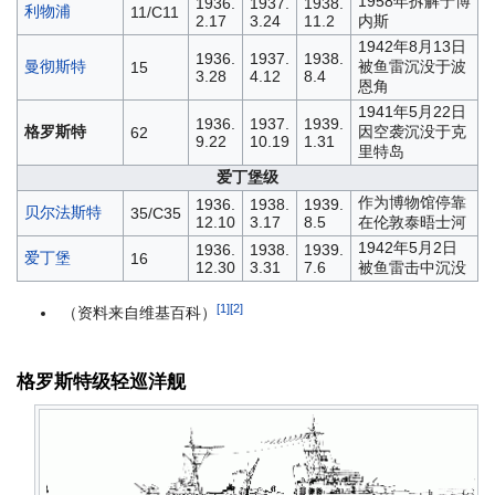
1958年拆解于博
1936.
1937.
1938.
利物浦
11/C11
2.17
3.24
11.2
内斯
1942年8月13日
1936.
1937.
1938.
曼彻斯特
被鱼雷沉没于波
15
3.28
4.12
8.4
恩角
1941年5月22日
1936.
1937.
1939.
格罗斯特
因空袭沉没于克
62
9.22
10.19
1.31
里特岛
爱丁堡级
作为博物馆停靠
1936.
1938.
1939.
贝尔法斯特
35/C35
12.10
3.17
8.5
在伦敦泰晤士河
1942年5月2日
1936.
1938.
1939.
爱丁堡
16
12.30
3.31
7.6
被鱼雷击中沉没
[1]
[2]
（资料来自维基百科）
格罗斯特级轻巡洋舰