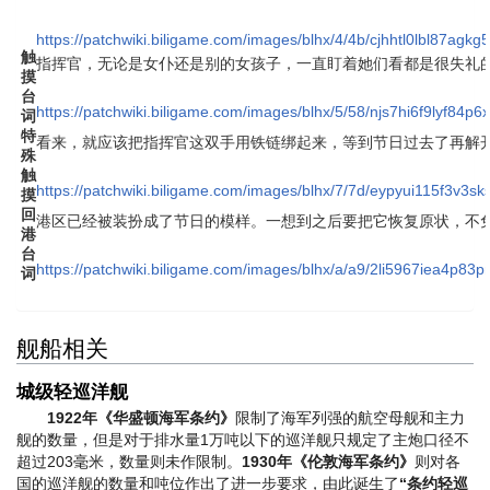
https://patchwiki.biligame.com/images/blhx/4/4b/cjhhtl0lbl87a
触
指挥官，无论是女仆还是别的女孩子，一直盯着她们看都是很失礼
摸
台
https://patchwiki.biligame.com/images/blhx/5/58/njs7hi6f9lyf8
词
特
看来，就应该把指挥官这双手用铁链绑起来，等到节日过去了再解
殊
触
https://patchwiki.biligame.com/images/blhx/7/7d/eypyui115f3v3s
摸
回
港区已经被装扮成了节日的模样。一想到之后要把它恢复原状，不
港
台
https://patchwiki.biligame.com/images/blhx/a/a9/2li5967iea4p8
词
舰船相关
城级轻巡洋舰
1922年《华盛顿海军条约》
限制了海军列强的航空母舰和主力
舰的数量，但是对于排水量1万吨以下的巡洋舰只规定了主炮口径不
超过203毫米，数量则未作限制。
1930年《伦敦海军条约》
则对各
国的巡洋舰的数量和吨位作出了进一步要求，由此诞生了
“条约轻巡