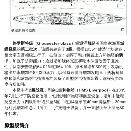
曼彻斯特号线图
格罗斯特级（Gloucester-class）轻巡洋舰
是英国皇家海军
城
级轻巡
的
第二批次
，该级共建造了
3艘
。根据1935年建造计划建造，
相比南安普顿级进行了一些修改：加厚了动力装置上方和炮塔的
装
甲
，加强了防御能力；通过增加舰体宽度和吃水深度改善了复原
性，从南安普敦的64.02ft增加64.10ft，排水量增加300吨；发动机
输出功率增加至82,000马力，以保持速度并增加发电量；舰桥建筑
物顶部和后部射击指挥所均装备了新型射击指挥装置，远程火力精
度有所加强。
本级中有
2艘战沉
，剩余1艘
利物浦（HMS Liverpool）
在1945
年7月进行了防空化改装，包括拆除X炮塔和航空设施，增加中近程
防空火力（四联砰砰增加至6座，增加4座单装40mm博福斯，20mm
厄利孔增加至总计19门），扩充电子设备，并一直服役至上世纪50
年代末。
原型舰简介