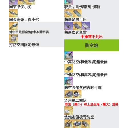
同穿甲仅小劣
较贵，高伤/散射|慢轴
同金高爆，仅小劣
萌新足够可用
对中甲最强金炮|对轻/重甲弱
萌新次选鱼雷
手操雷不列出
打防空图限定最强
防空炮
中高防空(和低装填)船最佳
中低防空(和高装填)船最佳
防空强船贪伤害时可选
泛用第二梯队
彩炮（圈小）和上述金炮（圈大）混搭
贪炮击但极亏防空