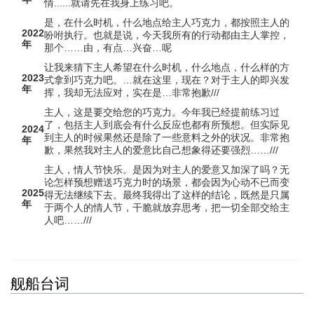
情......就请先在我身上练习吧。
是，在什么时机，什么地点给主人巧克力，都按照主人的
2022
吩咐执行。也就是说，今天我所有的行动都由主人掌控，
年
那个……由，有点…兴奋…呢
让我来猜下主人希望在什么时机，什么地点，什么样的方
2023
式拿到巧克力吧。…就在这里，现在？对于主人的即兴发
年
挥，我却无法应对，实在是…非常抱歉///
主人，这是要交给您的巧克力。今年我已经提前练习过
了，包括主人到底会有什么反应也都有所预想。但实际见
2024
到主人的时候果然还是除了一些意料之外的状况。非常抱
年
歉，果然我对主人的爱意比自己想象得还要强烈……///
主人，情人节快乐。是因为对主人的爱意又加深了吗？无
论怎样预想赠送巧克力时的场景，都会因为心动不已而变
2025
得无法继续下去。最终我得出了这样的结论，既然是只属
年
于两个人的情人节，干脆就放弃思考，把一切全部交给主
人吧……///
舰船台词