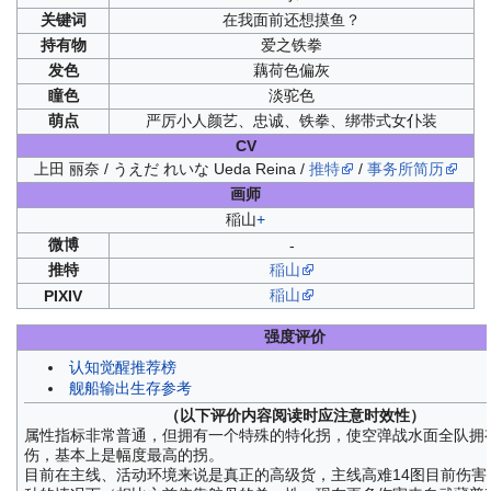
关键词
在我面前还想摸鱼？
持有物
爱之铁拳
发色
藕荷色偏灰
瞳色
淡驼色
萌点
严厉
小人颜艺
、忠诚、铁拳、绑带式女仆装
CV
上田 丽奈 / うえだ れいな Ueda Reina /
推特
/
事务所简历
画师
稲山
+
微博
-
推特
稲山
稲山
PIXIV
强度评价
认知觉醒推荐榜
舰船输出生存参考
（以下评价内容阅读时应注意时效性）
属性指标非常普通，但拥有一个特殊的特化拐，使空弹战水面全队拥有
伤，基本上是幅度最高的拐。
目前在主线、活动环境来说是真正的高级货，主线高难14图目前伤害