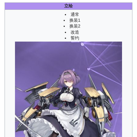
立绘
通常
换装1
换装2
改造
誓约