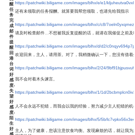
https://patchwiki.biligame.com/images/blhx/e/e1/kljuheutva
醒
任
还有未领取的任务报酬。就算要我帮您领取，也请先给我指示
务
完
https://patchwiki.biligame.com/images/blhx/c/c8/7oeln0yxqm
成
邮
请及时检查邮件…不想被我反复提醒的话，就请在我催促之前及
件
提
https://patchwiki.biligame.com/images/blhx/d/d2/c0nqyv694
醒
回
欢迎回来，主人，请用茶。对了，我稍微确认一下，您没有借着
港
台
https://patchwiki.biligame.com/images/blhx/2/24/9bf91bjpusv
词
好
我不会对着木头谏言。
感
度-
失
https://patchwiki.biligame.com/images/blhx/1/1d/2bcbmplcn0i
望
好
人不会永远不犯错，而我会以我的经验，努力减少主人犯错的机
感
度-
陌
https://patchwiki.biligame.com/images/blhx/5/5b/lc7vpkx56x3
生
好
主人，为了健康，您该注意饮食均衡。发现麻烦的话，就让我为
感