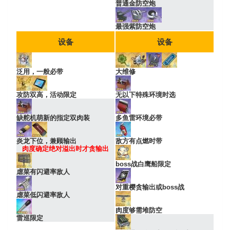
普通金防空炮
最强紫防空炮
设备
设备
泛用，一般必带
大维修
攻防双高，活动限定
无以下特殊环境时选
缺舵机萌新的指定双肉装
多鱼雷环境必带
炎龙下位，兼顾输出
敌方有点燃时带
肉度确定绝对溢出时才贪输出
boss战白鹰船限定
虐菜有闪避率敌人
对重樱贪输出或boss战
虐菜低闪避率敌人
肉度够需堆防空
雷巡限定