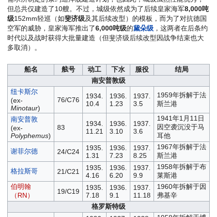
但总共仅建造了10艘。不过，城级依然成为了后续皇家海军
8,000吨
级
152mm轻巡（如
斐济级
及其后续改型）的模板，而为了对抗德国
空军的威胁，皇家海军推出了
6,000吨级
的
黛朵级
，这两者在后条约
时代以及战时获得大批量建造（但斐济级后续改型因战争结束也大
多取消）。
船名
舷号
动工
下水
服役
结局
南安普敦级
纽卡斯尔
1959年拆解于法
1934.
1936.
1937.
76/C76
(ex-
10.4
1.23
3.5
斯兰港
Minotaur
)
1941年1月11日
南安普敦
1934.
1936.
1937.
因空袭沉没于马
83
(ex-
11.21
3.10
3.6
Polyphemus
)
耳他
1967年拆解于法
1935.
1936.
1937.
谢菲尔德
24/C24
1.31
7.23
8.25
斯兰港
1958年拆解于布
1935.
1936.
1937.
格拉斯哥
21/C21
4.16
6.20
9.9
莱斯港
伯明翰
1960年拆解于因
1935.
1936.
1937.
19/C19
（RN）
7.18
9.1
11.18
弗基辛
格罗斯特级