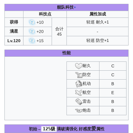
舰队科技
+
科技点
属性加成
获得
轻巡 耐久+1
+
10
合计
满星
+
20
-
45
轻巡 防空+1
Lv.120
+
15
性能
耐久
C
防空
C
机动
B
航空
E
雷击
B
炮击
B
爱
125级
初始→
满破满强化
好感度
属性