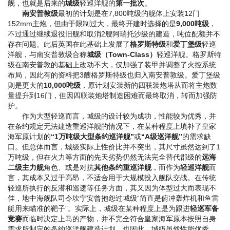
舰，也就是后来的
城级
轻巡洋舰的
第一批次
。
南安普敦级
最初的计划是在7,800吨级的舰体上安装12门
152mm主炮，但由于限制过大，最终开建时选择的是
9,000吨级
，
不过通过继续退役旧舰和取消2艘阿瑞托沙级的建造，吨位配额并不
存在问题。此后英国在此基础上发展了
格罗斯特级
和
爱丁堡级
轻巡
洋舰，与南安普敦级合称
城级（Town-Class）
轻巡洋舰。格罗斯特
级在南安普敦的基础上改动不大，仅加强了装甲并调整了火控系统
布局，因此有的资料把3艘格罗斯特级也归入南安普敦级。爱丁堡级
则是更大的
10,000吨级
，原计划安装新的四联装炮塔从而将主炮数
量提升到16门，但因四联装炮塔制造困难而最终取消，转而加强防
护。
作为大型轻巡而言，城级的设计较为成功，性能较为优秀，并
在条约规定无法建造重巡洋舰的情况下，在某种程度上填补了皇家
海军原计划的
“1万吨级大型条约巡洋舰”
或
“A级巡洋舰”
的需求缺
口。但总体而言，城级实际上性价比并不突出，其尺寸虽然达到了1
万吨级，但在火力等方面的先天劣势仍然无法完全替代郡级的
远海
二级主力舰
角色、或是对抗
其他条约重巡洋舰
，而作为
轻巡洋舰
而
言，其成本又过于高昂，不适合用于大规模投入舰队交战。在传统
轻巡所执行的反潜和巡逻等任务方面，其又因为体型过大而表现不
佳，地中海舰队司令坎宁安曾抱怨过城级“简直是俯冲轰炸机和鱼雷
艇用来瞄准的靶子”。实际上，城级在某种程度上是为跟进
轻巡军备
竞赛
而临时决定上马的产物，并不完全符合皇家海军原本按照自身
需求所制定的条约巡洋舰建造计划，也因此，城级虽然性能优秀，