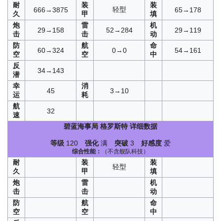
耐
装
装
轻型
666→3875
65→178
久
甲
填
炮
雷
机
29→158
52→284
29→119
击
击
动
防
航
命
60→324
0→0
54→161
空
空
中
反
34→143
潜
幸
消
45
3→10
运
耗
航
32
速
碧蓝海事局
格罗斯特
详细数据
等级
120
强化
满
突破
3
好感度
爱
综合性能：
（不含舰队科技）
耐
装
装
轻型
久
甲
填
炮
雷
机
击
击
动
防
航
命
空
空
中