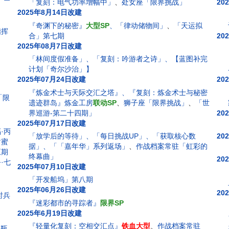
「复刻：电气功率增幅中」
、
处女座「限界挑战」
20
2025年8月14日改建
『奇渊下的秘密』
大型SP
、「律动储物间」
、
「天运拟
指挥
合」第七期
20
2025年08月7日改建
「林间度假准备」、「复刻：吟游者之诗」、【蓝图补完
计划「奇尔沙治」】
2025年07月24日改建
20
『炼金术士与天际交汇之塔』、『复刻：炼金术士与秘密
「限
遗迹群岛』炼金工房
联动SP
、
狮子座「限界挑战」
、
「世
界巡游-第二十四期」
20
2025年07月17日改建
·丙
「放学后的等待」、「每日挑战UP」、「获取核心数
20
甜蜜
据」、「「嘉年华」系列返场」
、
作战档案常驻「虹彩的
五期
终幕曲」
20
·七
2025年07月10日改建
「开发船坞」第八期
2025年06月26日改建
20
时兵
『迷彩都市的寻踪者』
限界SP
2025年6月19日改建
『轻量化复刻：空相交汇点』
铁血大型
、
作战档案常驻
水瓶