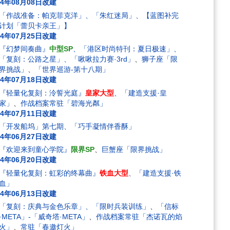
24年08月08日改建
「作战准备：帕克菲克洋」、「朱红迷局」、【蓝图补完
计划「蕾贝卡亲王」】
24年07月25日改建
『幻梦间奏曲』
中型SP
、「港区时尚特刊：夏日极速」、
「复刻：公路之星」、「啾啾拉力赛·3rd」
、
狮子座「限
界挑战」
、
「世界巡游-第十八期」
24年07月18日改建
『轻量化复刻：泠誓光庭』
皇家大型
、「建造支援·皇
家」
、
作战档案常驻「碧海光粼」
24年07月11日改建
「开发船坞」第七期、「巧手凝情伴香酥」
24年06月27日改建
『欢迎来到童心学院』
限界SP
、
巨蟹座「限界挑战」
24年06月20日改建
『轻量化复刻：虹彩的终幕曲』
铁血大型
、「建造支援·铁
血」
24年06月13日改建
「复刻：庆典与金色乐章」、「限时兵装训练」
、
「信标
·META」-「威奇塔·META」
、
作战档案常驻「杰诺瓦的焰
火」
、
常驻「春邀灯火」