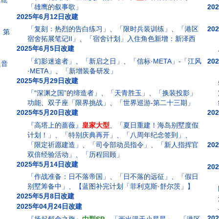
「雄鹰的叙事歌」
20
2025年6月12日改建
「复刻：热烈的告白练习」、「限时兵装训练」、「港区
20
」第
宿舍拓展笔记II」
、
「宿舍计划」入住角色新增：新泽西
2025年6月5日改建
「幻影迷途者」、「新启之日」
、
「信标·META」-「江风
20
之音
·META」
、
「新增装备研发」
2025年5月29日改建
「“深渊之国”的缔造者」、「天青胜玉」、「换装投影」
功能
、
双子座「限界挑战」
、
「世界巡游-第二十三期」
2025年5月20日改建
20
『高塔上的蔷薇』
皇家大型
、「夏日重建！海岛别墅度假
计划！」、「特别庆典再开」、「八周年纪念签到」、
「限定祈愿建造」、「司令部动员指令」、「新人指挥官
20
双倍经验活动」、「历程回顾」
2025年5月14日改建
20
「作战准备：日不落帝国」、「日不落的远征」、「假日
别墅筹备中」、【蓝图补完计划「菲利克斯·舒尔茨」】
2025年5月8日改建
2025年04月24日改建
20
『扬起郁金之旗』
中型SP
、「画出漫天小星星」、「港区