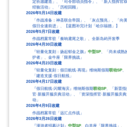
定祈愿建造」、「司令部动员指令」、「新人指挥官
经验活动」、「历程回顾」
2026年5月14日改建
「作战准备：神圣联合帝国」、「灰点预兆」、「向
假日全速前进」、【蓝图补完计划「哈尔福德」】
2026年5月7日改建
作战档案常驻「奏响鸢尾之歌」
、
全新岛屿开发季
2026年4月30日改建
『轻量化复刻：扬起郁金之旗』
中型SP
、「尚未成熟
护者」
、
金牛座「限界挑战」
2026年4月23日改建
『轻量化复刻：假日航线·再现』维纳斯假期
联动SP
、
「建造支援·假日航线」
2026年4月17日改建
『假日航线·闪耀海滨』维纳斯假期
联动SP
、「新晋指
官·新服开服庆典活动」、「资深指挥官·新服开服庆典
动」
2026年4月9日改建
作战档案常驻「远汇点作战」
2026年3月26日改建
『漫游者招募计划』
中型SP
、
白羊座「限界挑战」
、