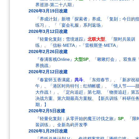
界巡游-第二十八期」
2026年3月19日改建
「养成计划」新增「探索者」养成、「复刻：今日的
练习」、「「宴会礼服」系列返场」
2026年3月12日改建
『轻量化复刻：雪境迷踪』
北联大型
、「限时兵装训
练」
、
「信标·META」-「雷根斯堡·META」
2026年2月26日改建
『春满客栈Online』
大型SP
、「啾啾灯会」
、
双鱼座
界挑战」
2026年2月12日改建
『春宴怀玉香满庭』
共斗
、「东煌春节」、「新岁祝福
午」、「港区时尚特刊：红绡帐暖」、「情人节——
大作战！」
、
「定向追赶」第七期、「物资追赶」第
决战方案、第六期最高方案舰
、
【新兵训练「科研任务
期」】
2026年2月5日改建
『轻量化复刻：从零开始的魔王讨伐之旅』
SP
、「限
装训练」
、
全新岛屿开发季
2026年1月29日改建
「委托兑换计划 V」
、
作战档案常驻「湮烬尘墟」
、