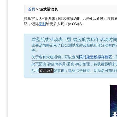
航
索
首页
>
游戏活动表
指挥官大人~欢迎来到碧蓝航线WIKI，您可以通过百度搜索“碧
话，记得
安利
给更多人哟ヾ(o◕∀◕)ﾉ。
碧蓝航线活动表（暨 碧蓝航线历年活动时
主要是简略记录了自公测以来碧蓝航线历年活动时间及主
等。
关于各种大建活动，可以查阅
限时建造模拟存档区
；
此页面由 碧蓝海事局-尼克 初步整理，转载请标明
活用
键查询；鼠标点击日期、活动名可前往
Ctrl+F