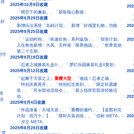
双倍
2025年10月9日改建
20
「晴空下的邂逅」、「获取核心数据」
2025年9月29日改建
美好
新增玩法系统「岛屿计划」、新增「好感度礼物」功能
20
2025年9月25日改建
「「运动时间」「疾速狂热」系列返场」
、
「宿舍计划」
20
入住角色新增：大凤
、
天秤座「限界挑战」
、
「世界巡游-
第二十五期」
的守
2025年9月19日改建
「忍者之城换装礼盒II」、「梦幻乐园换装礼盒II复刻」
2025年9月12日改建
20
『起舞于天原之上』
重樱大型
、「激战！忍者之城」、
「特别庆典再开」、「特别纪念签到」、「限定祈愿建
造」、「司令部动员指令」、「新人指挥官双倍经验活
挥
动」
20
活
2025年9月4日改建
「作战准备：天域天原」、「重樱的邀约」、【蓝图补完
计划「四万十」】、「限时兵装训练」
、
「信标·META」-
20
「夕立·META」
2025年8月28日改建
「世