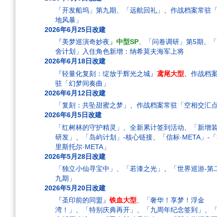
「开发船坞」第九期、「远航回礼」
、
作战档案常驻
地风暴」
2026年6月25日改建
『美梦巡演奇妙夜』
中型SP
、「问卷调研」第5期
、
舍计划」入住角色新增：纳希莫夫海军上将
2026年6月18日改建
『轻量化复刻：绽放于辉光之城』
鸢尾大型
、
作战档
驻「幻梦间奏曲」
2026年6月12日改建
「复刻：共坠甜蜜之梦」
、
作战档案常驻「空相交汇
2026年6月5日改建
「红树林的守护精灵」、全新累计签到活动
、
「新增
研发」
、
「岛屿计划」-核心链接
、
「信标·META」-
里斯托尔·META」
2026年5月28日改建
「独立小仙寻宝中」、「若漆之光」
、
「世界巡游-第
九期」
2026年5月20日改建
『圣印前的同盟』
铁血大型
、「奢华！享梦！浮金
湾！」、「特别庆典再开」、「九周年纪念签到」、