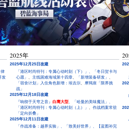
2025年
2
2025年12月25日改建
20
：律
「港区时尚特刊：专属心动时刻（下）」、「冬日贺卡与
开发
心愿」
、
主线困难海域第十四章
、
「新增装备研发」
、
「宿舍计划」入住角色新增：埃吉尔
、
摩羯座「限界挑
20
战」
2025年12月18日改建
『响彻于天穹之音』
白鹰大型
、「哈曼的美味魔法」、
「港区时尚特刊：专属心动时刻（上）」
、
作战档案常驻
20
「定向折叠」
2025年12月11日改建
「作战准备：越界实验」、「致美好世界」、【蓝图补完