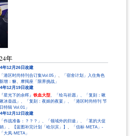
024年
24年12月26日改建
「港区时尚特刊合订集Vol.05」
、
「宿舍计划」入住角色
新增：貅
、
摩羯座「限界挑战」
24年12月19日改建
『星光下的余晖』
铁血大型
、「绘马祈愿」、「复刻：啾
啾冰壶战」、「复刻：夜姬的夜宴」、「港区时尚特刊 节
日特辑 Vol.01」
24年12月12日改建
「作战准备：？？？」、「领域外的归途」、「茗的大促
销」、【蓝图补完计划「哈尔滨」】
、
「信标·META」-
「大凤·META」