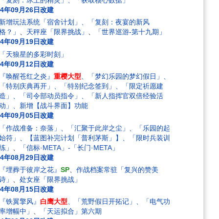
「复刻：冰上的精灵」、「获取核心数据」
24年09月26日改建
新增玩法系统「宿舍计划」、「复刻：夜宴的新风
格？」
、
天秤座「限界挑战」
、
「世界巡游-第十九期」
24年09月19日改建
「天狼星的多彩时刻」
24年09月12日改建
『唤醒苍红之炎』
重樱大型
、「梦幻乐园的梦幻假日」、
「特别庆典再开」、「特别纪念签到」、「限定祈愿建
造」、「司令部动员指令」、「新人指挥官双倍经验活
动」、新增【战斗界面】功能
24年09月05日改建
「作战准备：奈落」、「汇聚于此岸之尘」、「乐园的起
始符」、【蓝图补完计划「普利茅斯」】、「限时兵装训
练」
、
「信标·META」-「长门·META」
24年08月29日改建
『埋葬于彼岸之花』
SP
、
作战档案常驻「复兴的赞美
诗」
、
处女座「限界挑战」
24年08月15日改建
『铁翼擎风』
白鹰大型
、「荒野假日开拓记」、「电气功
率增幅中」
、
「天运拟合」第六期