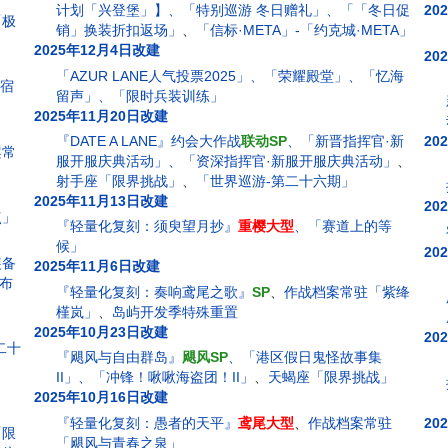
计划「兴登堡」】、「特别巡游 冬日赠礼」、「「冬日促
20
「极
销」换装折扣返场」
、
「信标·META」-「约克城·META」
2025年12月4日改建
20
「AZUR LANE人气投票2025」、「荣耀殿堂」、「忆海
「宿
留声」、「限时兵装训练」
2025年11月20日改建
『DATE A LANE』约会大作战
联动SP
、「新晋指挥官·新
20
案常
服开服庆典活动」、「资深指挥官·新服开服庆典活动」
、
射手座「限界挑战」
、
「世界巡游-第二十六期」
2025年11月13日改建
20
点」
『轻量化复刻：须臾望月抄』
重樱大型
、「赛道上的等
候」
20
装备
2025年11月6日改建
「布
『轻量化复刻：奏响鸢尾之歌』
SP
、
作战档案常驻「紫绛
槿岚」
、
岛屿开发季特殊重置
2025年10月23日改建
20
二十
『飓风与自由群岛』
飓风SP
、「港区假日鬼怪故事集
II」、「冲锋！啾啾海盗团！II」
、
天蝎座「限界挑战」
2025年10月16日改建
『轻量化复刻：愚者的天平』
鸢尾大型
、
作战档案常驻
20
「限
「飓风与青春之泉」