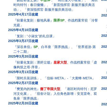
时尚特刊：春日慵懒」、「新晋指挥官·新服开服庆典活
动」、「资深指挥官·新服开服庆典活动」
2025年4月17日改建
20
『轻量化复刻：极地风暴』
限界SP
、
作战档案常驻「泠誓
光庭」
2025年4月10日改建
20
「复刻：“小淑女”的礼仪课」
2025年3月27日改建
20
『深谷来信』
SP
、
白羊座「限界挑战」
、
「世界巡游-第
二十二期」
2025年3月20日改建
20
『轻量化复刻：湮烬尘墟』
皇家大型
、
作战档案常驻「虚
像构筑之塔·序章」
2025年3月13日改建
20
「限时兵装训练」
、
「信标·META」-「大黄蜂·META」
2025年2月27日改建
20
『樊笼内的神光』
撒丁帝国大型
、「港区时尚特刊：尼罗
河文化展」
、
「宿舍计划」入住角色新增：安克雷奇
、
双
鱼座「限界挑战」
2025年2月20日改建
20