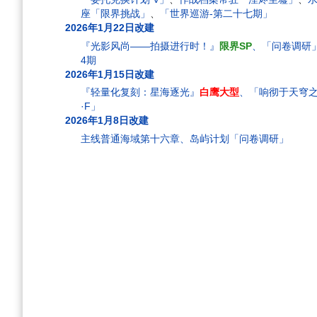
座「限界挑战」
、
「世界巡游-第二十七期」
2026年1月22日改建
『光影风尚——拍摄进行时！』
限界SP
、「问卷调研
4期
2026年1月15日改建
『轻量化复刻：星海逐光』
白鹰大型
、「响彻于天穹
·F」
2026年1月8日改建
主线普通海域第十六章、岛屿计划「问卷调研」