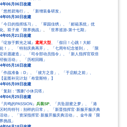
24年06月06日改建
「悠然碧海行」
、
「新增装备研发」
24年05月30日改建
「今日的指挥练习」、「翠园佳绣」、「邮箱系统」优
化
、
双子座「限界挑战」
、
「世界巡游-第十七期」
24年05月21日改建
『绽放于辉光之城』
鸢尾大型
、「假日！心跳！大邮
轮！」、「特别庆典再开」、「七周年纪念签到」、「限
定祈愿建造」、「司令部动员指令」、「新人指挥官双倍
经验活动」、「历程回顾」
24年05月16日改建
「作战准备：D」、「彼方之音」、「于启航之前」、
【蓝图补完计划「布雷斯特」】
24年05月09日改建
「复刻：“围剿”小休贝塔」
24年04月25日改建
『共鸣的PASSION』
兵装SP
、「共坠甜蜜之梦」、「港
区时尚特刊：别样的日常」、「新晋指挥官·新服开服庆典
活动」、「资深指挥官·新服开服庆典活动」
、
金牛座「限
界挑战」
24年04月18日改建