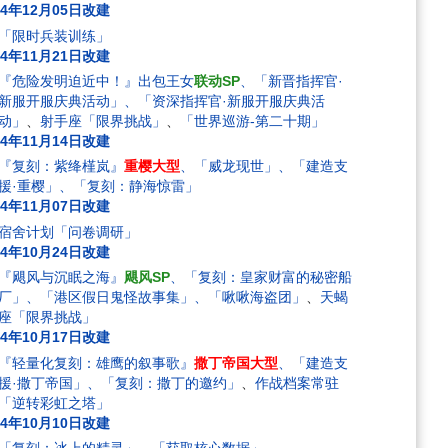
24年12月05日改建
「限时兵装训练」
24年11月21日改建
『危险发明迫近中！』出包王女
联动SP
、「新晋指挥官·
新服开服庆典活动」、「资深指挥官·新服开服庆典活
动」
、
射手座「限界挑战」
、
「世界巡游-第二十期」
24年11月14日改建
『复刻：紫绛槿岚』
重樱大型
、「威龙现世」、「建造支
援·重樱」、「复刻：静海惊雷」
24年11月07日改建
宿舍计划「问卷调研」
24年10月24日改建
『飓风与沉眠之海』
飓风SP
、「复刻：皇家财富的秘密船
厂」、「港区假日鬼怪故事集」、「啾啾海盗团」
、
天蝎
座「限界挑战」
24年10月17日改建
『轻量化复刻：雄鹰的叙事歌』
撒丁帝国大型
、「建造支
援·撒丁帝国」、「复刻：撒丁的邀约」
、
作战档案常驻
「逆转彩虹之塔」
24年10月10日改建