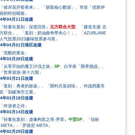
「彼岸花开暗香来」、「获取核心数据」
、
常驻「优斯伊
丽的特别锻炼」
24年04月11日改建
『轻量化复刻：深度回音』
北方联合大型
、「建造支援·北
方联合」、「复刻：奶油曲奇带夹心！」、「AZURLANE
人气投票2023趣味投票参与奖」
24年04月01日港区改建
「觉醒的黄金」
24年03月28日改建
「从零开始的魔王讨伐之旅」
SP
、
白羊座「限界挑战」
、
「世界巡游-第十六期」
24年03月21日改建
「复刻：勇者的旅途」、「限时兵装训练」
、
作战档案常
驻「划破海空之翼」
24年03月18日改建
「吟游者之诗」
24年03月14日改建
『轻量化复刻：虚像构筑之塔·序章』
中型SP
、
「信标
·META」-「罗德尼·META」
24年02月29日改建