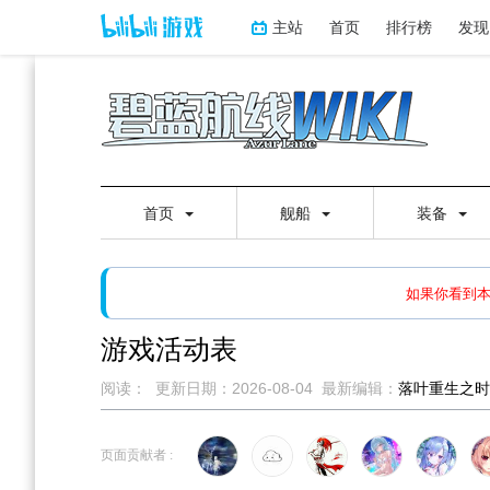
主站
首页
排行榜
发现
首页
舰船
装备
如果打开页面显示缩略图创
如果你看到
游戏活动表
阅读：
更新日期：
2026-08-04
最新编辑：
落叶重生之时
跳
跳
到
到
页面贡献者 :
导
搜