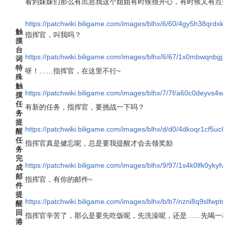
看到妹妹们那么有出息我这个姐姐有时候很开心，有时候又有点
https://patchwiki.biligame.com/images/blhx/6/60/4gy5h38qrdx
触
指挥官，叫我吗？
摸
台
https://patchwiki.biligame.com/images/blhx/6/67/1x0mbwqnb
词
特
呀！……指挥官，在这里不行~
殊
触
https://patchwiki.biligame.com/images/blhx/7/7f/a60c0deyv
摸
任
有新的任务，指挥官，要挑战一下吗？
务
提
https://patchwiki.biligame.com/images/blhx/d/d0/4dkoqr1cf5u
醒
任
指挥官真是健忘呢，总是要我提醒才会去领奖励
务
完
https://patchwiki.biligame.com/images/blhx/9/97/1s4k0lfk0ykyf
成
邮
指挥官，有你的邮件~
件
提
https://patchwiki.biligame.com/images/blhx/b/b7/nzni8q9slf
醒
回
指挥官辛苦了，那么是要先吃饭呢，先洗澡呢，还是……先喝一
港