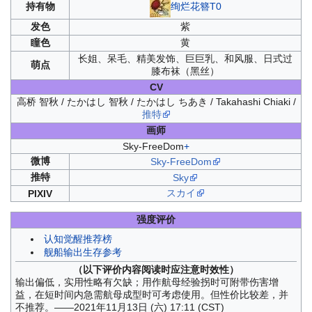
绚烂花簪T0
持有物
发色
紫
瞳色
黄
长姐、呆毛、精美发饰、巨巨乳、和风服、日式过
萌点
膝布袜（黑丝）
CV
高桥 智秋 / たかはし 智秋 / たかはし ちあき / Takahashi Chiaki /
推特
画师
Sky-FreeDom
+
微博
Sky-FreeDom
推特
Sky
スカイ
PIXIV
强度评价
认知觉醒推荐榜
舰船输出生存参考
（以下评价内容阅读时应注意时效性）
输出偏低，实用性略有欠缺；用作航母经验拐时可附带伤害增
益，在短时间内急需航母成型时可考虑使用。但性价比较差，并
不推荐。——2021年11月13日 (六) 17:11 (CST)