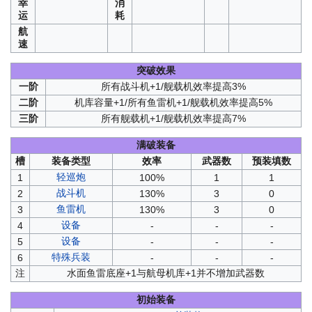
幸
消
运
耗
航
速
突破效果
一阶
所有战斗机+1/舰载机效率提高3%
二阶
机库容量+1/所有鱼雷机+1/舰载机效率提高5%
三阶
所有舰载机+1/舰载机效率提高7%
满破装备
槽
装备类型
效率
武器数
预装填数
轻巡炮
1
100%
1
1
战斗机
2
130%
3
0
鱼雷机
3
130%
3
0
设备
4
-
-
-
设备
5
-
-
-
特殊兵装
6
-
-
-
注
水面鱼雷底座+1与航母机库+1并不增加武器数
初始装备