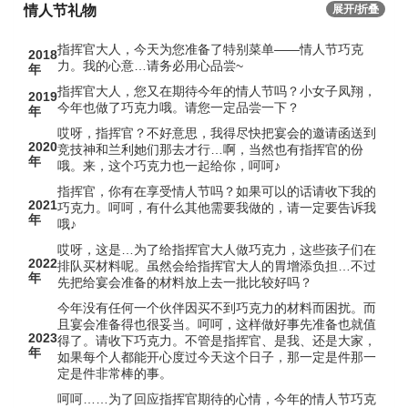
情人节礼物
展开/折叠
指挥官大人，今天为您准备了特别菜单——情人节巧克
2018
力。我的心意…请务必用心品尝~
年
指挥官大人，您又在期待今年的情人节吗？小女子凤翔，
2019
今年也做了巧克力哦。请您一定品尝一下？
年
哎呀，指挥官？不好意思，我得尽快把宴会的邀请函送到
2020
竞技神和兰利她们那去才行…啊，当然也有指挥官的份
年
哦。来，这个巧克力也一起给你，呵呵♪
指挥官，你有在享受情人节吗？如果可以的话请收下我的
2021
巧克力。呵呵，有什么其他需要我做的，请一定要告诉我
年
哦♪
哎呀，这是…为了给指挥官大人做巧克力，这些孩子们在
2022
排队买材料呢。虽然会给指挥官大人的胃增添负担…不过
年
先把给宴会准备的材料放上去一批比较好吗？
今年没有任何一个伙伴因买不到巧克力的材料而困扰。而
且宴会准备得也很妥当。呵呵，这样做好事先准备也就值
2023
得了。请收下巧克力。不管是指挥官、是我、还是大家，
年
如果每个人都能开心度过今天这个日子，那一定是件那一
定是件非常棒的事。
呵呵……为了回应指挥官期待的心情，今年的情人节巧克