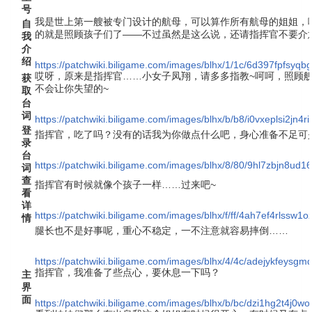
号
我是世上第一艘被专门设计的航母，可以算作所有航母的姐姐，
自
的就是照顾孩子们了——不过虽然是这么说，还请指挥官不要介
我
介
绍
https://patchwiki.biligame.com/images/blhx/1/1c/6d397fpfsy
哎呀，原来是指挥官……小女子凤翔，请多多指教~呵呵，照顾
获
不会让你失望的~
取
台
词
https://patchwiki.biligame.com/images/blhx/b/b8/i0vxeplsi2jn4r
登
指挥官，吃了吗？没有的话我为你做点什么吧，身心准备不足可
录
台
https://patchwiki.biligame.com/images/blhx/8/80/9hl7zbjn8u
词
查
指挥官有时候就像个孩子一样……过来吧~
看
详
https://patchwiki.biligame.com/images/blhx/f/ff/4ah7ef4rlssw1
情
腿长也不是好事呢，重心不稳定，一不注意就容易摔倒……
https://patchwiki.biligame.com/images/blhx/4/4c/adejykfey
指挥官，我准备了些点心，要休息一下吗？
主
界
面
https://patchwiki.biligame.com/images/blhx/b/bc/dzi1hg2t4j0