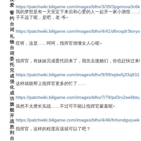
爱
https://patchwiki.biligame.com/images/blhx/3/39/3pgmova3n6k
我的梦想是有一天安定下来后和心爱的人一起开一家小酒馆……
誓
子不远了呢，是吧，老·爷~
约
台
词
https://patchwiki.biligame.com/images/blhx/4/41/d6roqdr3to
礼
物
哎呀，这是……呵呵，指挥官很懂女人心呢~
台
词
委
指挥官，有妹妹完成委托回来了，我先去接她们，你也赶快过来
托
完
https://patchwiki.biligame.com/images/blhx/9/99/ejdw5j33q831
成
强
这样就能帮上指挥官更多的忙了……
化
成
https://patchwiki.biligame.com/images/blhx/7/79/pd3rx2ee6b
功
旗
虽然不太擅长实战……不过可不能让指挥官蒙羞呢~
舰
开
https://patchwiki.biligame.com/images/blhx/4/46/fnhxndgvyue
战
胜
指挥官，这样的程度应该就可以了吧？
利
台