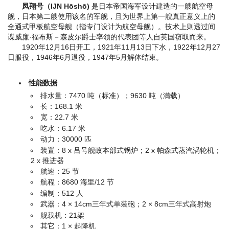
凤翔号（IJN Hōshō)
是日本帝国海军设计建造的一艘航空母
舰，日本第二艘使用该名的军舰，且为世界上第一艘真正意义上的
全通式甲板航空母舰（指专门设计为航空母舰）。技术上则透过间
谍威廉·福布斯－森皮尔爵士率领的代表团等人自英国窃取而来。
1920年12月16日开工，1921年11月13日下水，1922年12月27
日服役，1946年6月退役，1947年5月解体结束。
性能数据
排水量：7470 吨（标准）；9630 吨（满载）
长：168.1 米
宽：22.7 米
吃水：6.17 米
动力：30000 匹
装置：8 x 吕号舰政本部式锅炉；2 x 帕森式蒸汽涡轮机；
2 x 推进器
航速：25 节
航程：8680 海里/12 节
编制：512 人
武器：4 × 14cm三年式单装砲；2 × 8cm三年式高射炮
舰载机：21架
其它：1 × 起降机