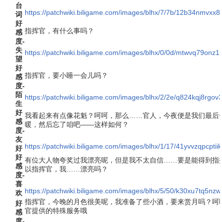
台
https://patchwiki.biligame.com/images/blhx/7/7b/12b34nmvx
词
好
指挥官，有什么事吗？
感
度-
失
https://patchwiki.biligame.com/images/blhx/0/0d/mtwvq79onz
望
好
指挥官，要小睡一会儿吗？
感
度-
陌
https://patchwiki.biligame.com/images/blhx/2/2e/q824kqj8r
生
好
我看起来有点像花魁？呵呵，那么……官人，今夜便是我们最后
感
暖，然后忘了咱吧——这样如何？
度-
友
https://patchwiki.biligame.com/images/blhx/1/17/41yvvzqpcpt
好
好
有位大人物夸奖过我漂亮呢，但是我不太自信……要是能得到指
感
以指挥官，我……漂亮吗？
度-
喜
https://patchwiki.biligame.com/images/blhx/5/50/k30xu7tq5nzw
欢
指挥官，今晚的月色很美呢，我准备了些小酒，要来赏月吗？呵
好
官提供的特殊服务哦
感
度-