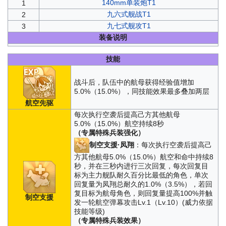
140mm单装炮T1
1
九六式舰战T1
2
九七式舰攻T1
3
装备说明
技能
战斗后，队伍中的航母获得经验值增加
5.0%（15.0%），同技能效果最多叠加两层
航空先驱
每次执行空袭后提高己方其他航母
5.0%（15.0%）航空持续8秒
（专属特殊兵装强化）
制空支援·凤翔
：每次执行空袭后提高己
方其他航母5.0%（15.0%）航空和命中持续8
秒，并在三秒内进行三次回复，每次回复目
标为主力舰队耐久百分比最低的角色，单次
回复量为凤翔总耐久的1.0%（3.5%），若回
复目标为航母角色，则回复量提高100%并触
制空支援
发一轮航空弹幕攻击Lv.1（Lv.10）(威力依据
技能等级)
（专属特殊兵装效果）