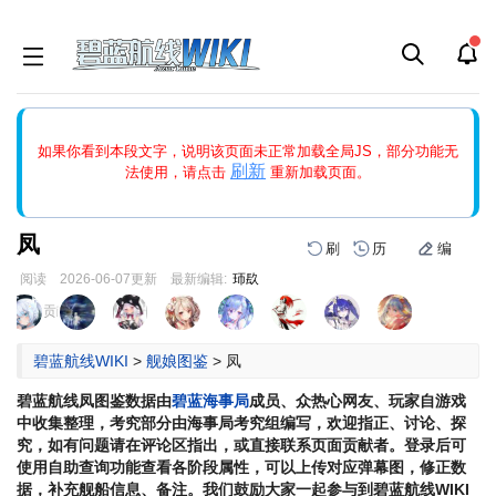
如果打开页面显示缩略图创建出错，请点击
刷新
或页面右上WIKI功
如果你看到本段文字，说明该页面未正常加载全局JS，部分功能无
能中的刷新按钮清除页面缓存并刷新，如果还有问题，请多尝试几
刷新
法使用，请点击
重新加载页面。
次。
凤
刷
历
编
阅读
2026-06-07
更新
最新编辑:
㺰镹
跳
跳
页面贡献者 :
到
到
导
搜
碧蓝航线WIKI
>
舰娘图鉴
>
凤
航
索
碧蓝航线
凤
图鉴数据由
碧蓝海事局
成员、众热心网友、玩家自游戏
中收集整理，考究部分由海事局考究组编写，欢迎指正、讨论、探
究，如有问题请在评论区指出，或直接联系页面贡献者。登录后可
使用自助查询功能查看各阶段属性，可以上传对应弹幕图，修正数
据，补充舰船信息、备注。我们鼓励大家一起参与到碧蓝航线WIKI