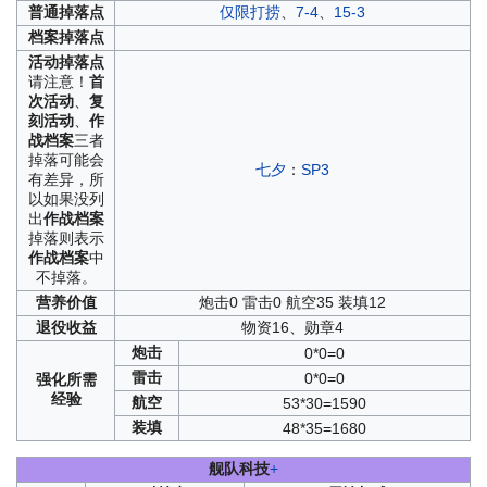
普通
掉落点
仅限打捞
、
7-4
、
15-3
档案
掉落点
活动
掉落点
请注意！
首
次活动
、
复
刻活动
、
作
战档案
三者
掉落可能会
七夕
：
SP3
有差异，所
以如果没列
出
作战档案
掉落则表示
作战档案
中
不掉落。
营养
价值
炮击0 雷击0 航空35 装填12
退役
收益
物资16、勋章4
炮击
0*0=0
雷击
0*0=0
强化
所需
经验
航空
53*30=1590
装填
48*35=1680
舰队科技
+