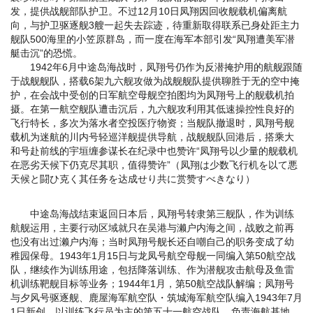
发，提供战舰部队护卫。不过12月10日凤翔因回收舰载机偏离航
向，与护卫驱逐舰3艘一起失去踪迹，待重新取得联系已身处距主力
舰队500海里的小笠原群岛，而一度在海军本部引发“凤翔遭美军潜
艇击沉”的恐慌。
1942年6月中途岛海战时，凤翔号仍作为反潜掩护用的航舰跟随
于战舰舰队，搭载6架九六舰攻做为战舰舰队提供聊胜于无的空中掩
护，在会战中受创的日军航空母舰空拍图均为凤翔号上的舰载机拍
摄。在第一航空舰队遭击沉后，九六舰攻利用其低速操控性良好的
飞行特长，多次为落水者空投医疗物资；当舰队撤退时，凤翔号舰
载机为迷航的川内号轻巡洋舰提供导航，战舰舰队回港后，搭乘大
和号赴前线的宇垣缠参谋长在纪录中也赞许“凤翔号以少量的舰载机
在恶劣天候下仍克尽其职，值得赞许”（凤翔は少数飞行机を以て悪
天候と闘ひ克く其任务を达成せり共に赏赞すべきなり）
中途岛海战结束返回日本后，凤翔号转隶第三舰队，作为训练
航舰运用，主要行动区域就只在吴港与濑户内海之间，战败之前再
也没有出过濑户内海；当时凤翔号舰长还自嘲自己的职务变成了幼
稚园保母。1943年1月15日与龙凤号航空母舰一同编入第50航空战
队，继续作为训练用途，包括降落训练、作为潜舰攻击航母及鱼雷
机训练靶舰目标等业务；1944年1月，第50航空战队解编；凤翔号
与夕风号驱逐舰、鹿屋海军航空队・筑城海军航空队编入1943年7月
1日新创，以训练飞行员为主的第五十一航空战队，负责海航基地、