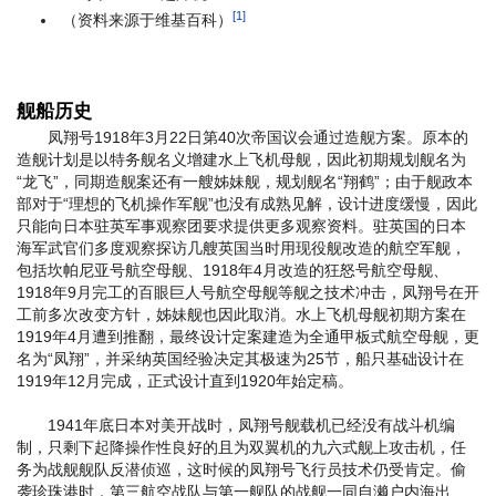
[1]
（资料来源于维基百科）
舰船历史
凤翔号1918年3月22日第40次帝国议会通过造舰方案。原本的
造舰计划是以特务舰名义增建水上飞机母舰，因此初期规划舰名为
“龙飞”，同期造舰案还有一艘姊妹舰，规划舰名“翔鹤”；由于舰政本
部对于“理想的飞机操作军舰”也没有成熟见解，设计进度缓慢，因此
只能向日本驻英军事观察团要求提供更多观察资料。驻英国的日本
海军武官们多度观察探访几艘英国当时用现役舰改造的航空军舰，
包括坎帕尼亚号航空母舰、1918年4月改造的狂怒号航空母舰、
1918年9月完工的百眼巨人号航空母舰等舰之技术冲击，凤翔号在开
工前多次改变方针，姊妹舰也因此取消。水上飞机母舰初期方案在
1919年4月遭到推翻，最终设计定案建造为全通甲板式航空母舰，更
名为“凤翔”，并采纳英国经验决定其极速为25节，船只基础设计在
1919年12月完成，正式设计直到1920年始定稿。
1941年底日本对美开战时，凤翔号舰载机已经没有战斗机编
制，只剩下起降操作性良好的且为双翼机的九六式舰上攻击机，任
务为战舰舰队反潜侦巡，这时候的凤翔号飞行员技术仍受肯定。偷
袭珍珠港时，第三航空战队与第一舰队的战舰一同自濑户内海出