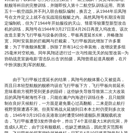
航舰等科目的完整训练，并随即投入第十二航空队训练运用。而第
五十一航空战队并不列入联合舰队编制，换言之，从1944年后凤翔
号在文件定义上就不在实战现役舰艇之内。虽然凤翔号长期没有固
定编制机，但为了1944年开始服役的天山、彗星等较重型新型攻击
机的训练，凤翔号在1944年3月27日至4月26日再度入坞改造。该次
改造主要为飞行甲板与设备的强化，甲板再度延长6米，并略微加
宽，同时安装新的拦截网与拦截索，飞行甲板因此增加了许多重
量；为了平衡舰体配重，拆除了所有14公分单装炮，改增设更多组
25毫米对空机炮。同年凤翔还进行过一次与性能无关的短暂改装─为
协助战意宣扬电影‘雷击队出击’的拍摄，凤翔曾搭起道具舰桥，在片
中扮演敌(美)军的航舰。
由于飞行甲板过度延长的结果，凤翔号的舰体重心又被提高，
而且日本轻型航舰的舰桥均设在飞行甲板下方，飞行甲板向前延长
意味着前方视野受到更多的阻碍；这些缺失导致导致第二次大改装
后的凤翔号耐海性不佳，只能在濑户内海进行训练任务，且只能限
制在良好天候航行，一方面是避免重心过高翻船，二来是防止航行
视野受限遭遇不测。但美军将战火延烧到日本本土时仍受到多次攻
击，1945年3月19日在吴港靠泊时遭受58特遣舰队所属舰载机攻
击，飞行甲板遭受3发炸弹命中，炸出了4个直径最大1米的坑洞，并
造成6人死亡，由于没有舰载机，也缺乏燃烧品，因此受灾范围有
限，飞行甲板的损害很快就被修好；日军在4月10日将凤翔号列入第