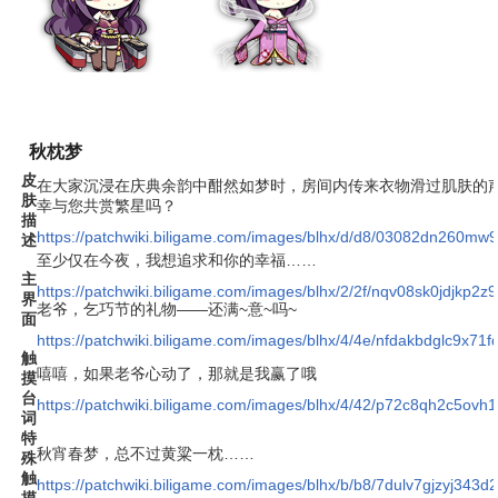
秋枕梦
皮
在大家沉浸在庆典余韵中酣然如梦时，房间内传来衣物滑过肌肤的
肤
幸与您共赏繁星吗？
描
https://patchwiki.biligame.com/images/blhx/d/d8/03082dn260m
述
至少仅在今夜，我想追求和你的幸福……
主
https://patchwiki.biligame.com/images/blhx/2/2f/nqv08sk0jdjkp
界
老爷，乞巧节的礼物——还满~意~吗~
面
https://patchwiki.biligame.com/images/blhx/4/4e/nfdakbdglc9x7
触
嘻嘻，如果老爷心动了，那就是我赢了哦
摸
台
https://patchwiki.biligame.com/images/blhx/4/42/p72c8qh2c5ov
词
特
秋宵春梦，总不过黄粱一枕……
殊
触
https://patchwiki.biligame.com/images/blhx/b/b8/7dulv7gjzyj34
摸