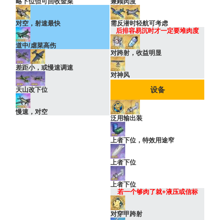
略下位但可回收金菜
兼顾肉度
对空，射速最快
需反潜时轻航可考虑
后排容易沉时才一定要堆肉度
道中/虐菜高伤
对跨射，收益明显
差距小，或慢速调速
对神风
设备
天山改下位
慢速，对空
泛用输出装
上者下位，特效用途窄
上者下位
上者下位
若一个够肉了就+液压或信标
对穿甲跨射