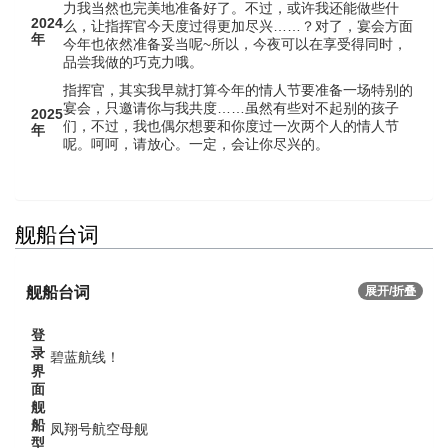
力我当然也完美地准备好了。不过，或许我还能做些什
2024
么，让指挥官今天度过得更加尽兴……？对了，宴会方面
年
今年也依然准备妥当呢~所以，今夜可以在享受得同时，
品尝我做的巧克力哦。
指挥官，其实我早就打算今年的情人节要准备一场特别的
宴会，只邀请你与我共度……虽然有些对不起别的孩子
2025
们，不过，我也偶尔想要和你度过一次两个人的情人节
年
呢。呵呵，请放心。一定，会让你尽兴的。
舰船台词
舰船台词
展开/折叠
登
录
碧蓝航线！
界
面
舰
船
凤翔号航空母舰
型