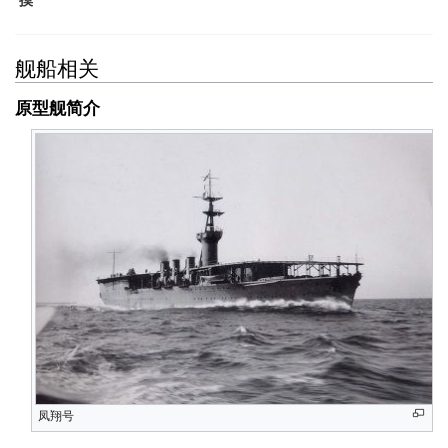
舰船相关
原型舰简介
凤翔号