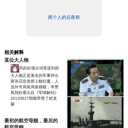
两个人的后夜祭
相关解释
某位大人物
凤
的好感台词里提到的
大人物正是著名的军事评论
家张召忠老师
上舰狂魔
，人
送外号局座
局座婚舰
，夸赞
凤翔好看出自《军情解码》
20120627期
顺带黑了把龙
骧
最初的航空母舰，最后的
航空母舰