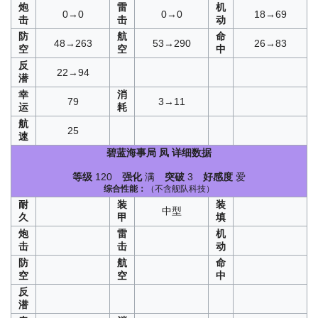
炮
雷
机
0→0
0→0
18→69
击
击
动
防
航
命
48→263
53→290
26→83
空
空
中
反
22→94
潜
幸
消
79
3→11
运
耗
航
25
速
碧蓝海事局
凤
详细数据
等级
120
强化
满
突破
3
好感度
爱
综合性能：
（不含舰队科技）
耐
装
装
中型
久
甲
填
炮
雷
机
击
击
动
防
航
命
空
空
中
反
潜