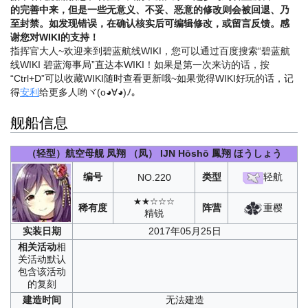
的完善中来，但是一些无意义、不妥、恶意的修改则会被回退、乃
至封禁。如发现错误，在确认核实后可编辑修改，或留言反馈。感
谢您对WIKI的支持！
指挥官大人~欢迎来到碧蓝航线WIKI，您可以通过百度搜索“碧蓝航
线WIKI 碧蓝海事局”直达本WIKI！如果是第一次来访的话，按
“Ctrl+D”可以收藏WIKI随时查看更新哦~
如果觉得WIKI好玩的话，记
得
安利
给更多人哟ヾ(o◕∀◕)ﾉ。
舰船信息
（轻型）航空母舰
凤翔
（凤）
IJN Hōshō
鳳翔 ほうしょう
编号
类型
轻航
NO.
220
★★☆☆☆
重樱
稀有度
阵营
精锐
实装
日期
2017年05月25日
相关
活动
相
关活动默认
包含该活动
的复刻
建造
时间
无法建造