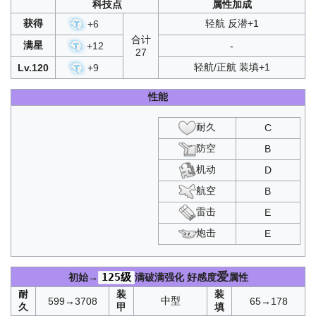
科技点
属性加成
获得
轻航 反潜+1
+
6
合计
满星
+
12
-
27
轻航/正航 装填+1
Lv.120
+
9
性能
耐久
C
防空
B
机动
D
航空
B
雷击
E
炮击
E
爱
125级
初始→
满破满强化
好感度
属性
耐
装
装
中型
599→3708
65→178
久
甲
填