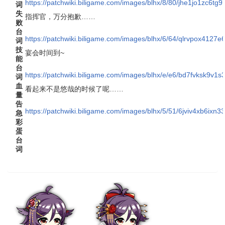
https://patchwiki.biligame.com/images/blhx/8/80/jhe1jo1zc6tg
词
失
指挥官，万分抱歉……
败
台
https://patchwiki.biligame.com/images/blhx/6/64/qlrvpox4127
词
技
宴会时间到~
能
台
https://patchwiki.biligame.com/images/blhx/e/e6/bd7fvksk
词
血
看起来不是悠哉的时候了呢……
量
告
https://patchwiki.biligame.com/images/blhx/5/51/6jviv4xb6ixn3
急
彩
蛋
台
词