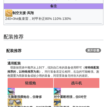
备注
制空支援·凤翔
240×3hit集束雷，对甲补正80% 110% 130%
配装推荐
配装推荐
展开/折叠
通用配装
萌新按照表中顺序从上到下，找到自己有的装备使用即可
（有特殊配装
推荐的，以特殊推荐为准）
。同行装备若定位相同，右边的可能略强。
灰
色背景
为萌新装备或较少用的装备，同背景装备无特别大的差距。
轻巡炮
战斗机
无脑最强撑炮击，但奢侈
对中重断档强，但0对空