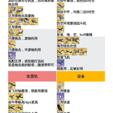
加防空撑对空肉度，但对海和撑
对轻甲最强，高伤但0对空
炮击弱
限轻中甲，均第二但0对空
泛用撑炮击高爆炮
防空环境最强战斗机
泛用撑炮
射速、海、空、buff兼顾
只撑炮击，废物利用
海空综合次优
只撑炮击，半废物利用
普通飞机
低配泛用，或技能打远处
若是炮击差的航母，随便带即可
萌新用，足够好用
鱼雷机
设备
速飞对轴最强，萌新用最强
泛用慢速
命中率略高/dps更高
泛用快速