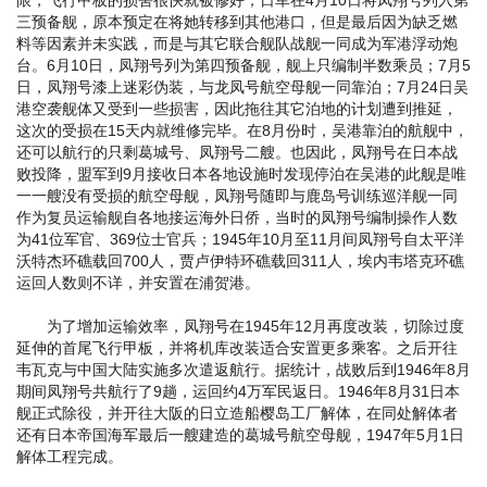
三预备舰，原本预定在将她转移到其他港口，但是最后因为缺乏燃
料等因素并未实践，而是与其它联合舰队战舰一同成为军港浮动炮
台。6月10日，凤翔号列为第四预备舰，舰上只编制半数乘员；7月5
日，凤翔号漆上迷彩伪装，与龙凤号航空母舰一同靠泊；7月24日吴
港空袭舰体又受到一些损害，因此拖往其它泊地的计划遭到推延，
这次的受损在15天内就维修完毕。在8月份时，吴港靠泊的航舰中，
还可以航行的只剩葛城号、凤翔号二艘。也因此，凤翔号在日本战
败投降，盟军到9月接收日本各地设施时发现停泊在吴港的此舰是唯
一一艘没有受损的航空母舰，凤翔号随即与鹿岛号训练巡洋舰一同
作为复员运输舰自各地接运海外日侨，当时的凤翔号编制操作人数
为41位军官、369位士官兵；1945年10月至11月间凤翔号自太平洋
沃特杰环礁载回700人，贾卢伊特环礁载回311人，埃内韦塔克环礁
运回人数则不详，并安置在浦贺港。
为了增加运输效率，凤翔号在1945年12月再度改装，切除过度
延伸的首尾飞行甲板，并将机库改装适合安置更多乘客。之后开往
韦瓦克与中国大陆实施多次遣返航行。据统计，战败后到1946年8月
期间凤翔号共航行了9趟，运回约4万军民返日。1946年8月31日本
舰正式除役，并开往大阪的日立造船樱岛工厂解体，在同处解体者
还有日本帝国海军最后一艘建造的葛城号航空母舰，1947年5月1日
解体工程完成。