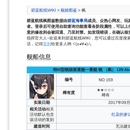
航
索
碧蓝航线WIKI
>
舰娘图鉴
>
枫
碧蓝航线
枫
图鉴数据由
碧蓝海事局
成员、众热心网友、玩
者。登录后可使用自助查询功能查看各阶段属性，可以上
意的修改则会被回退、乃至封禁。如发现错误，在确认核实
指挥官大人~欢迎来到碧蓝航线WIKI，您可以通过百度搜索“碧
话，记得
安利
给更多人哟ヾ(o◕∀◕)ﾉ。
舰船信息
特III型晓级驱逐舰一番舰
晓
（枫）
IJN Ak
编号
NO.
159
★★☆☆☆
稀有度
稀有
实装
日期
2017年09
相关
活动
相关
活动默认包含
红染的参
该活动的复刻
建造
时间
无法建