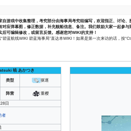
家自游戏中收集整理，考究部分由海事局考究组编写，欢迎指正、讨论、
传对应弹幕图，修正数据，补充舰船信息、备注。我们鼓励大家一起参与到
后可编辑修改，或留言反馈。感谢您对WIKI的支持！
蓝航线WIKI 碧蓝海事局”直达本WIKI！如果是第一次来访的话，按“Ctr
atsuki
暁 あかつき
类型
驱逐
重樱
阵营
月28日
访者
造