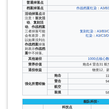
普通
掉落点
档案
掉落点
作战档案红染
：
A3
/
B
活动
掉落点
请
注意！
首次活
动
、
复刻活
动
、
作战档案
三者掉落可能
复刻红染
：
A3
/
B3
/
会有差异，所
红染
：
A3
/
C3
/
D
以如果没列出
作战档案
掉落
则表示
作战档
案
中不掉落。
其他
途径
1000点核心
营养
价值
炮击4 雷击31 航
退役
收益
物资12、
炮击
1
雷击
9
强化
所需
经验
航空
装填
5
舰队科技
+
科技点