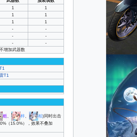
武器数
预装填数
1
1
1
1
1
1
-
-
-
-
-
-
并不增加武器数
T1
雷T1
栀
、
梓
、
柏
)同时出击
0%（15.0%），效果不叠加