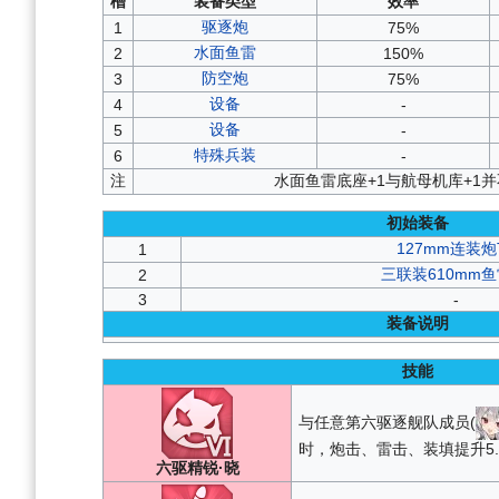
槽
装备类型
效率
驱逐炮
1
75%
水面鱼雷
2
150%
防空炮
3
75%
设备
4
-
设备
5
-
特殊兵装
6
-
注
水面鱼雷底座+1与航母机库+1
初始装备
127mm连装炮
1
三联装610mm鱼
2
3
-
装备说明
技能
与任意第六驱逐舰队成员(
时，炮击、雷击、装填提升5.
六驱精锐·晓