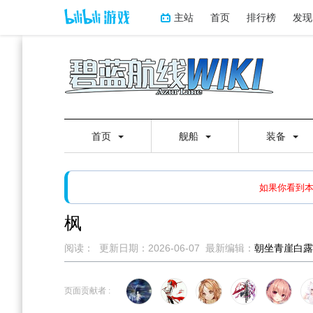
主站
首页
排行榜
发现
首页
舰船
装备
如果打开页面显示缩略图创
如果你看到
枫
阅读：
更新日期：
2026-06-07
最新编辑：
朝坐青崖白露
跳
跳
到
到
页面贡献者 :
导
搜