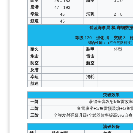
防空
航空
28→153
0→0
反潜
47→193
幸运
消耗
45
2→8
航速
45
碧蓝海事局
枫
详细数
等级
120
强化
满
突破
3
综合性能：
（不含舰队科技
耐久
装甲
轻型
炮击
雷击
防空
航空
反潜
幸运
消耗
航速
突破效果
一阶
获得全弹发射I/鱼雷效率
二阶
鱼雷底座+1/鱼雷预装填+1/鱼
三阶
全弹发射弹幕升级/全武器效率提高5%/自
满破装备