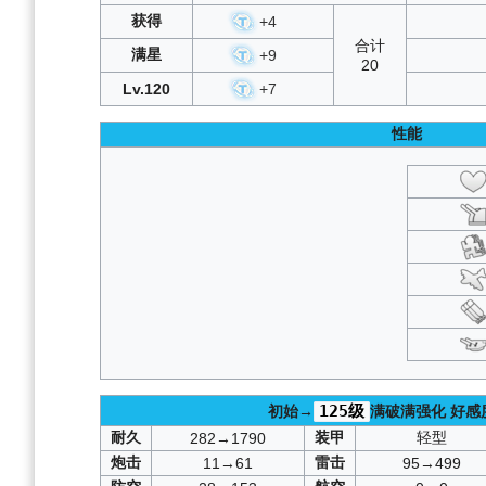
获得
+
4
合计
满星
+
9
20
Lv.120
+
7
性能
125级
初始→
满破满强化
好感
耐久
装甲
轻型
282→1790
炮击
雷击
11→61
95→499