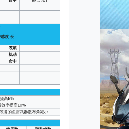
命中
65→201
据
好感度
爱
）
装填
机动
命中
提高5%
雷效率提高10%
身装备的鱼雷武器散布角减小