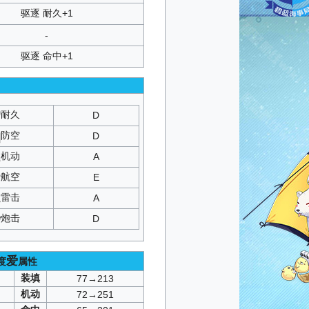
驱逐 耐久+1
-
驱逐 命中+1
耐久
D
防空
D
机动
A
航空
E
雷击
A
炮击
D
爱
度
属性
装填
77→213
机动
72→251