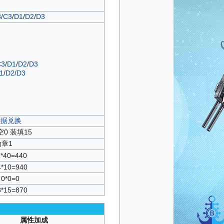
3
/
C3
/
D1
/
D2
/
D3
C3
/
D1
/
D2
/
D3
1
/
D2
/
D3
数据兑换
空0 装填15
勋章1
1*40=440
4*10=940
0*0=0
8*15=870
属性加成