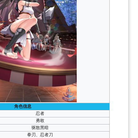
角色信息
忍者
勇敢
驱散黑暗
拳刃、忍者刀