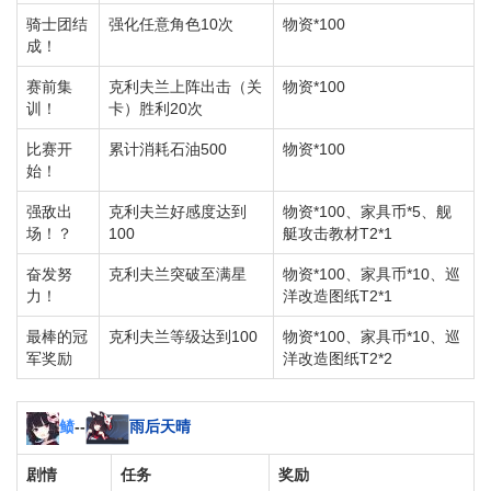
骑士团结
强化任意角色10次
物资*100
成！
赛前集
克利夫兰上阵出击（关
物资*100
训！
卡）胜利20次
比赛开
累计消耗石油500
物资*100
始！
强敌出
克利夫兰好感度达到
物资*100、家具币*5、舰
场！？
100
艇攻击教材T2*1
奋发努
克利夫兰突破至满星
物资*100、家具币*10、巡
力！
洋改造图纸T2*1
最棒的冠
克利夫兰等级达到100
物资*100、家具币*10、巡
军奖励
洋改造图纸T2*2
鲼
--
雨后天晴
剧情
任务
奖励