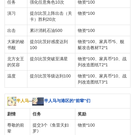
任务
强化任意角色10次
物资*100
演习
提尔比茨上阵出击（关
物资*100
卡）胜利20次
出击
累计消耗石油500
物资*100
大家的秘
提尔比茨好感度达到
物资*100、家具币*5、舰
书舰
100
艇攻击教材T2*1
北方女王
提尔比茨突破至满星
物资*100、家具币*10、战
的笑容
列改造图纸T2*1
温度
提尔比茨等级达到100
物资*100、家具币*10、战
列改造图纸T3*1
半人马
--
半人马与港区的“前辈”们
剧情
任务
奖励
尊敬的前
提交3个《鱼雷天妇
物资*100
辈
罗》