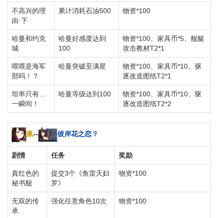
不高兴的理
累计消耗石油500
物资*100
由·下
哈曼和约克
哈曼好感度达到
物资*100、家具币*5、舰艇
城
100
攻击教材T2*1
喂喂是海军
哈曼突破至满星
物资*100、家具币*10、驱
部吗！？
逐改造图纸T2*1
坦率只有…
哈曼等级达到100
物资*100、家具币*10、驱
一瞬间！
逐改造图纸T2*2
凰
--
彼岸花之恋？
剧情
任务
奖励
真红色的
提交3个《鱼雷天妇
物资*100
秘书舰
罗》
无双的传
强化任意角色10次
物资*100
承