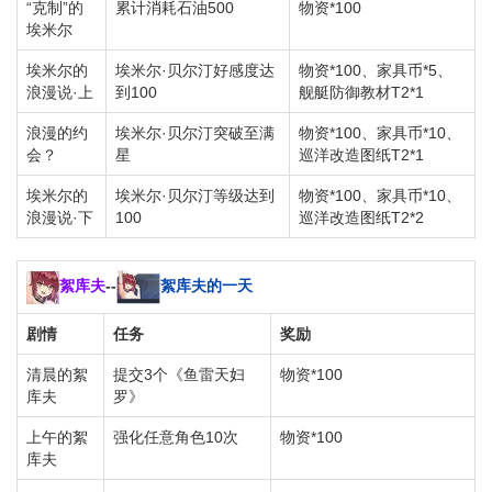
“克制”的
累计消耗石油500
物资*100
埃米尔
埃米尔的
埃米尔·贝尔汀好感度达
物资*100、家具币*5、
浪漫说·上
到100
舰艇防御教材T2*1
浪漫的约
埃米尔·贝尔汀突破至满
物资*100、家具币*10、
会？
星
巡洋改造图纸T2*1
埃米尔的
埃米尔·贝尔汀等级达到
物资*100、家具币*10、
浪漫说·下
100
巡洋改造图纸T2*2
絮库夫
--
絮库夫的一天
剧情
任务
奖励
清晨的絮
提交3个《鱼雷天妇
物资*100
库夫
罗》
上午的絮
强化任意角色10次
物资*100
库夫