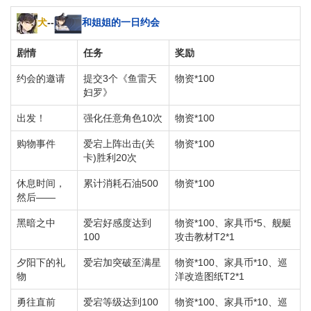
犬
--
和姐姐的一日约会
剧情
任务
奖励
约会的邀请
提交3个《鱼雷天
物资*100
妇罗》
出发！
强化任意角色10次
物资*100
购物事件
爱宕上阵出击(关
物资*100
卡)胜利20次
休息时间，
累计消耗石油500
物资*100
然后——
黑暗之中
爱宕好感度达到
物资*100、家具币*5、舰艇
100
攻击教材T2*1
夕阳下的礼
爱宕加突破至满星
物资*100、家具币*10、巡
物
洋改造图纸T2*1
勇往直前
爱宕等级达到100
物资*100、家具币*10、巡