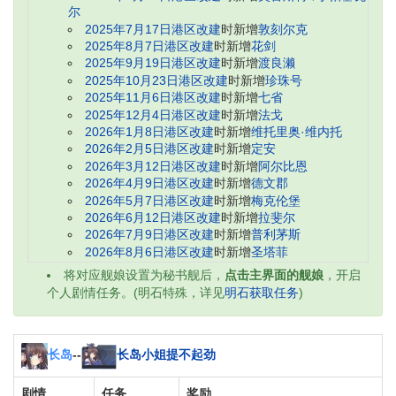
尔
2025年7月17日港区改建
时新增
敦刻尔克
2025年8月7日港区改建
时新增
花剑
2025年9月19日港区改建
时新增
渡良濑
2025年10月23日港区改建
时新增
珍珠号
2025年11月6日港区改建
时新增
七省
2025年12月4日港区改建
时新增
法戈
2026年1月8日港区改建
时新增
维托里奥·维内托
2026年2月5日港区改建
时新增
定安
2026年3月12日港区改建
时新增
阿尔比恩
2026年4月9日港区改建
时新增
德文郡
2026年5月7日港区改建
时新增
梅克伦堡
2026年6月12日港区改建
时新增
拉斐尔
2026年7月9日港区改建
时新增
普利茅斯
2026年8月6日港区改建
时新增
圣塔菲
将对应舰娘设置为秘书舰后，
点击主界面的舰娘
，开启
个人剧情任务。(明石特殊，详见
明石获取任务
)
长岛
--
长岛小姐提不起劲
剧情
任务
奖励