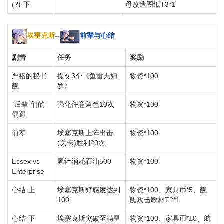
(?)·下
母改造图纸T3*1
埃塞克斯
--
前辈与心结
剧情
任务
奖励
严格的秘书
提交3个《鱼雷天妇
物资*100
舰
罗》
“后辈”们的
强化任意角色10次
物资*100
偶遇
前辈
埃塞克斯上阵出击
物资*100
(关卡)胜利20次
Essex vs
累计消耗石油500
物资*100
Enterprise
心结·上
埃塞克斯好感度达到
物资*100、家具币*5、舰
100
艇攻击教材T2*1
心结·下
埃塞克斯突破至满星
物资*100、家具币*10、航