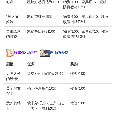
心声
凯旋好感度达到100
物资*100、家具币*5、舰艇
防御教材T2*1
“对立”的
凯旋突破至满星
物资*100、家具币*10、驱逐
姐妹
改造图纸T2*1
自由鸢尾
凯旋等级达到100
物资*100、家具币*10、驱逐
的凯旋
改造图纸T3*1
埃米尔·贝尔汀
--
自由的天使
剧情
任务
奖励
人见人爱
提交3个《鱼雷天妇罗》
物资*100
的埃米尔
黄金的友
强化任意角色10次
物资*100
谊？
意外的特
埃米尔·贝尔汀上阵出击
物资*100
长
（关卡）胜利20次