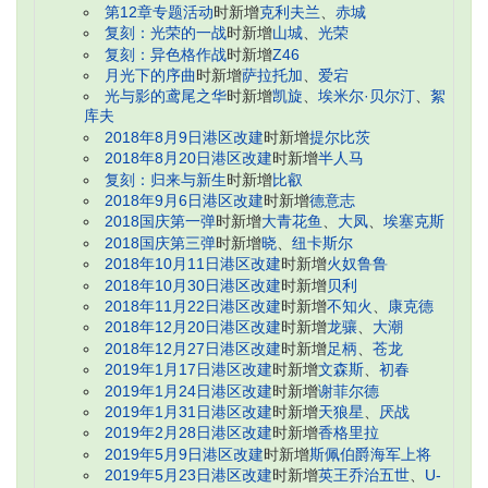
第12章专题活动
时新增
克利夫兰
、
赤城
复刻：光荣的一战
时新增
山城
、
光荣
复刻：异色格作战
时新增
Z46
月光下的序曲
时新增
萨拉托加
、
爱宕
光与影的鸢尾之华
时新增
凯旋
、
埃米尔·贝尔汀
、
絮
库夫
2018年8月9日港区改建
时新增
提尔比茨
2018年8月20日港区改建
时新增
半人马
复刻：归来与新生
时新增
比叡
2018年9月6日港区改建
时新增
德意志
2018国庆第一弹
时新增
大青花鱼
、
大凤
、
埃塞克斯
2018国庆第三弹
时新增
晓
、
纽卡斯尔
2018年10月11日港区改建
时新增
火奴鲁鲁
2018年10月30日港区改建
时新增
贝利
2018年11月22日港区改建
时新增
不知火
、
康克德
2018年12月20日港区改建
时新增
龙骧
、
大潮
2018年12月27日港区改建
时新增
足柄
、
苍龙
2019年1月17日港区改建
时新增
文森斯
、
初春
2019年1月24日港区改建
时新增
谢菲尔德
2019年1月31日港区改建
时新增
天狼星
、
厌战
2019年2月28日港区改建
时新增
香格里拉
2019年5月9日港区改建
时新增
斯佩伯爵海军上将
2019年5月23日港区改建
时新增
英王乔治五世
、
U-