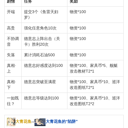
剧情
任务
奖励
开端
提交3个《鱼雷天妇
物资*100
罗》
高贵
强化任意角色10次
物资*100
不协调
德意志上阵出击（关
物资*100
音
卡）胜利20次
失落
累计消耗石油500
物资*100
真相·
德意志好感度达到100
物资*100、家具币*5、舰艇
上
攻击教材T2*1
真相·
德意志突破至满星
物资*100、家具币*10、巡洋
下
改造图纸T2*1
一如既
德意志等级达到100
物资*100、家具币*10、巡洋
往？
改造图纸T2*2
大青花鱼
--
大青花鱼的“陷阱”