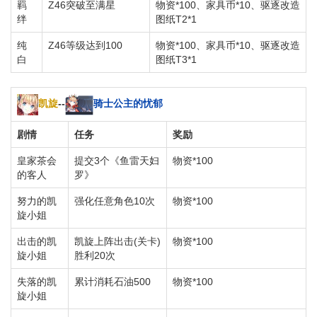
羁
Z46突破至满星
物资*100、家具币*10、驱逐改造
绊
图纸T2*1
纯
Z46等级达到100
物资*100、家具币*10、驱逐改造
白
图纸T3*1
凯旋
--
骑士公主的忧郁
剧情
任务
奖励
皇家茶会
提交3个《鱼雷天妇
物资*100
的客人
罗》
努力的凯
强化任意角色10次
物资*100
旋小姐
出击的凯
凯旋上阵出击(关卡)
物资*100
旋小姐
胜利20次
失落的凯
累计消耗石油500
物资*100
旋小姐