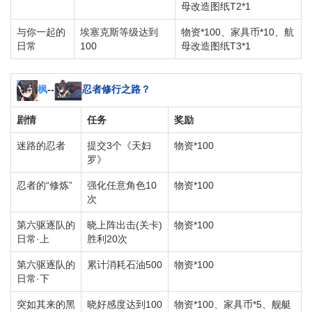
母改造图纸T2*1
与你一起的
埃塞克斯等级达到
物资*100、家具币*10、航
日常
100
母改造图纸T3*1
枫
--
忍者修行之路？
剧情
任务
奖励
迷路的忍者
提交3个《天妇
物资*100
罗》
忍者的“修炼”
强化任意角色10
物资*100
次
第六驱逐队的
晓上阵出击(关卡)
物资*100
日常·上
胜利20次
第六驱逐队的
累计消耗石油500
物资*100
日常·下
突如其来的黑
晓好感度达到100
物资*100、家具币*5、舰艇