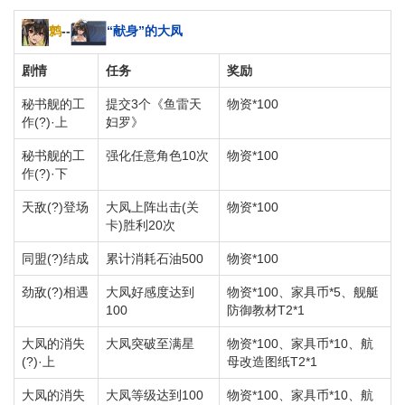
鹩
--
“献身”的大凤
剧情
任务
奖励
秘书舰的工
提交3个《鱼雷天
物资*100
作(?)·上
妇罗》
秘书舰的工
强化任意角色10次
物资*100
作(?)·下
天敌(?)登场
大凤上阵出击(关
物资*100
卡)胜利20次
同盟(?)结成
累计消耗石油500
物资*100
劲敌(?)相遇
大凤好感度达到
物资*100、家具币*5、舰艇
100
防御教材T2*1
大凤的消失
大凤突破至满星
物资*100、家具币*10、航
(?)·上
母改造图纸T2*1
大凤的消失
大凤等级达到100
物资*100、家具币*10、航