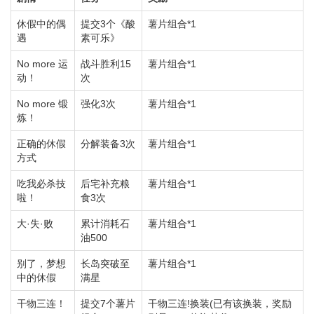
休假中的偶
提交3个《酸
薯片组合*1
遇
素可乐》
No more 运
战斗胜利15
薯片组合*1
动！
次
No more 锻
强化3次
薯片组合*1
炼！
正确的休假
分解装备3次
薯片组合*1
方式
吃我必杀技
后宅补充粮
薯片组合*1
啦！
食3次
大·失·败
累计消耗石
薯片组合*1
油500
别了，梦想
长岛突破至
薯片组合*1
中的休假
满星
干物三连！
提交7个薯片
干物三连!换装(已有该换装，奖励