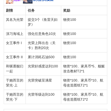
剧情
任务
奖励
其名为光荣
提交3个《鱼雷天妇
物资100
罗》
演习海域上
强化任意角色10次
物资100
女王事件 I
光荣上阵出击（关
物资100
卡）胜利20次
女王事件 II
累计消耗石油500
物资100
和驱逐舰们
光荣好感度达到100
物资*100、家具币*5、舰艇
一起
攻击教材T2*1
于她而言的
光荣突破至满星
物资*100、家具币*10、航
荣光·上
母改造图纸T2*1
于她而言的
光荣等级达到100
物资*100、家具币*10、航
荣光·下
母改造图纸T2*2