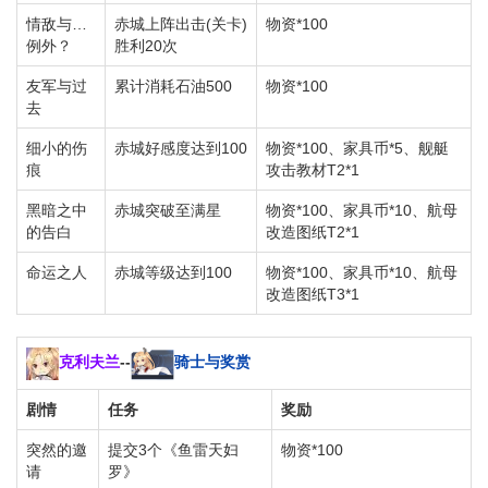
情敌与…
赤城上阵出击(关卡)
物资*100
例外？
胜利20次
友军与过
累计消耗石油500
物资*100
去
细小的伤
赤城好感度达到100
物资*100、家具币*5、舰艇
痕
攻击教材T2*1
黑暗之中
赤城突破至满星
物资*100、家具币*10、航母
的告白
改造图纸T2*1
命运之人
赤城等级达到100
物资*100、家具币*10、航母
改造图纸T3*1
克利夫兰
--
骑士与奖赏
剧情
任务
奖励
突然的邀
提交3个《鱼雷天妇
物资*100
请
罗》