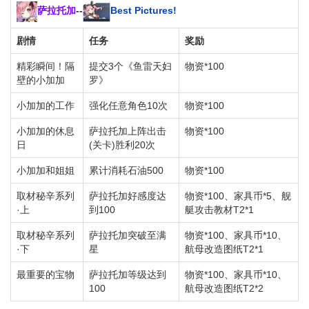
萨拉托加
--
Best Pictures!
剧情
任务
奖励
精彩瞬间！隔
提交3个《鱼雷天妇
物资*100
壁的小加加
罗》
小加加的工作
强化任意角色10次
物资*100
小加加的休息
萨拉托加上阵出击
物资*100
日
(关卡)胜利20次
小加加和姐姐
累计消耗石油500
物资*100
取材秘辛系列
萨拉托加好感度达
物资*100、家具币*5、舰
·上
到100
艇攻击教材T2*1
取材秘辛系列
萨拉托加突破至满
物资*100、家具币*10、
·下
星
航母改造图纸T2*1
最重要的宝物
萨拉托加等级达到
物资*100、家具币*10、
100
航母改造图纸T2*2