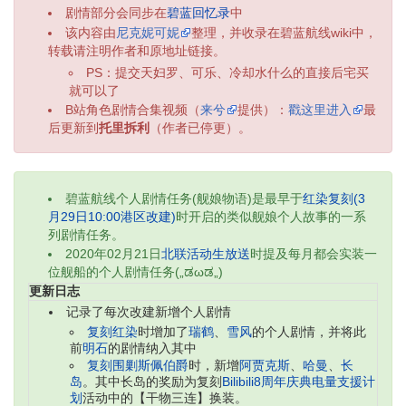
剧情部分会同步在
碧蓝回忆录
中
该内容由
尼克妮可妮
整理，并收录在碧蓝航线wiki中，
转载请注明作者和原地址链接。
PS：提交天妇罗、可乐、冷却水什么的直接后宅买
就可以了
B站角色剧情合集视频（
来兮
提供）：
戳这里进入
最
后更新到
托里拆利
（作者已停更）。
碧蓝航线个人剧情任务(舰娘物语)是最早于
红染复刻(3
月29日10:00港区改建)
时开启的类似舰娘个人故事的一系
列剧情任务。
2020年02月21日
北联活动生放送
时提及每月都会实装一
位舰船的个人剧情任务(„ಡωಡ„)
更新日志
记录了每次改建新增个人剧情
复刻红染
时增加了
瑞鹤
、
雪风
的个人剧情，并将此
前
明石
的剧情纳入其中
复刻围剿斯佩伯爵
时，新增
阿贾克斯
、
哈曼
、
长
岛
。其中长岛的奖励为复刻
Bilibili8周年庆典电量支援计
划
活动中的【干物三连】换装。