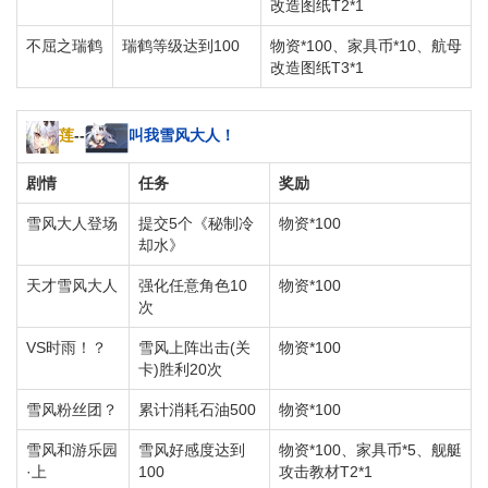
改造图纸T2*1
不屈之瑞鹤
瑞鹤等级达到100
物资*100、家具币*10、航母
改造图纸T3*1
莲
--
叫我雪风大人！
剧情
任务
奖励
雪风大人登场
提交5个《秘制冷
物资*100
却水》
天才雪风大人
强化任意角色10
物资*100
次
VS时雨！？
雪风上阵出击(关
物资*100
卡)胜利20次
雪风粉丝团？
累计消耗石油500
物资*100
雪风和游乐园
雪风好感度达到
物资*100、家具币*5、舰艇
·上
100
攻击教材T2*1