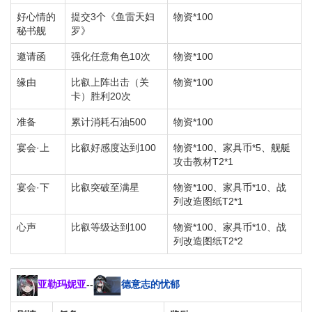
好心情的
提交3个《鱼雷天妇
物资*100
秘书舰
罗》
邀请函
强化任意角色10次
物资*100
缘由
比叡上阵出击（关
物资*100
卡）胜利20次
准备
累计消耗石油500
物资*100
宴会·上
比叡好感度达到100
物资*100、家具币*5、舰艇
攻击教材T2*1
宴会·下
比叡突破至满星
物资*100、家具币*10、战
列改造图纸T2*1
心声
比叡等级达到100
物资*100、家具币*10、战
列改造图纸T2*2
亚勒玛妮亚
--
德意志的忧郁