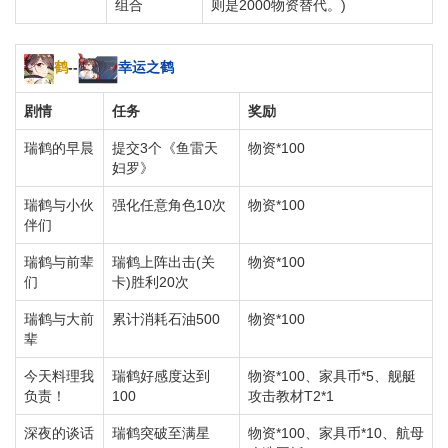
组合
则是2000物资替代。)
鹤
--
幸运之鹤
剧情
任务
奖励
瑞鹤的早晨
提交3个《鱼雷天
物资*100
妇罗》
瑞鹤与小伙
强化任意角色10次
物资*100
伴们
瑞鹤与前辈
瑞鹤上阵出击(关
物资*100
们
卡)胜利20次
瑞鹤与大前
累计消耗石油500
物资*100
辈
今天料理我
瑞鹤好感度达到
物资*100、家具币*5、舰艇
负责！
100
攻击教材T2*1
深夜的谈话
瑞鹤突破至满星
物资*100、家具币*10、航母