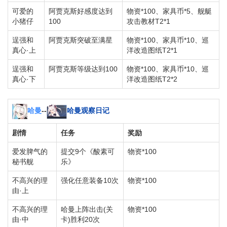
可爱的
阿贾克斯好感度达到
物资*100、家具币*5、舰艇
小猪仔
100
攻击教材T2*1
逞强和
阿贾克斯突破至满星
物资*100、家具币*10、巡
真心·上
洋改造图纸T2*1
逞强和
阿贾克斯等级达到100
物资*100、家具币*10、巡
真心·下
洋改造图纸T2*2
哈曼
--
哈曼观察日记
剧情
任务
奖励
爱发脾气的
提交9个《酸素可
物资*100
秘书舰
乐》
不高兴的理
强化任意装备10次
物资*100
由·上
不高兴的理
哈曼上阵出击(关
物资*100
由·中
卡)胜利20次