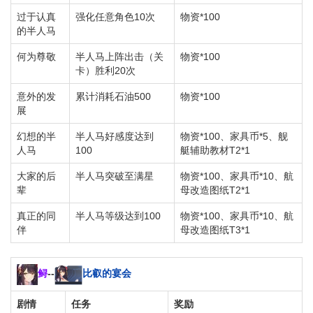
过于认真
强化任意角色10次
物资*100
的半人马
何为尊敬
半人马上阵出击（关
物资*100
卡）胜利20次
意外的发
累计消耗石油500
物资*100
展
幻想的半
半人马好感度达到
物资*100、家具币*5、舰
人马
100
艇辅助教材T2*1
大家的后
半人马突破至满星
物资*100、家具币*10、航
辈
母改造图纸T2*1
真正的同
半人马等级达到100
物资*100、家具币*10、航
伴
母改造图纸T3*1
鲟
--
比叡的宴会
剧情
任务
奖励