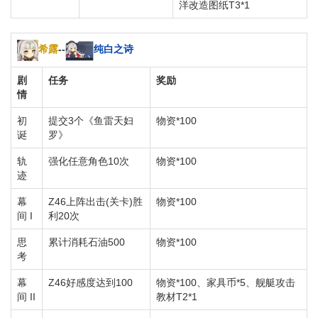
洋改造图纸T3*1
希露
--
纯白之诗
剧
任务
奖励
情
初
提交3个《鱼雷天妇
物资*100
诞
罗》
轨
强化任意角色10次
物资*100
迹
幕
Z46上阵出击(关卡)胜
物资*100
间 I
利20次
思
累计消耗石油500
物资*100
考
幕
Z46好感度达到100
物资*100、家具币*5、舰艇攻击
间 II
教材T2*1