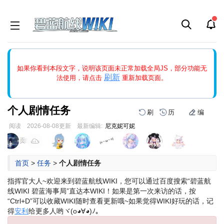
如果打开页面显示缩略图创建出错，请点击
刷新
或页面右上WIKI功
如果你看到本段文字，说明该页面未正常加载全局JS，部分功能无
能中的刷新按钮清除页面缓存并刷新，如果还有问题，请多尝试几
刷新
法使用，请点击
重新加载页面。
次。
个人剧情任务
刷
历
编
阅读
2026-08-08
更新
最新编辑:
尼克妮可妮
跳
跳
页面贡献者 :
到
到
导
搜
首页
>
任务
>
个人剧情任务
航
索
指挥官大人~欢迎来到碧蓝航线WIKI，您可以通过百度搜索“碧蓝航
线WIKI 碧蓝海事局”直达本WIKI！
如果是第一次来访的话，按
“Ctrl+D”可以收藏WIKI随时查看更新哦~
如果觉得WIKI好玩的话，记
得
安利
给更多人哟ヾ(o◕∀◕)ﾉ。