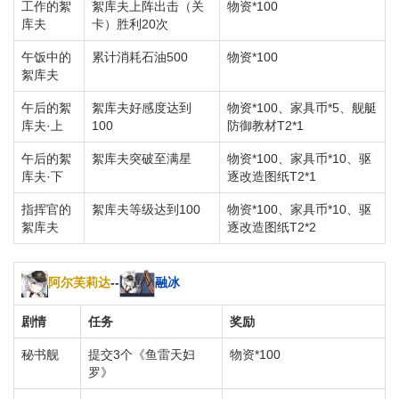
工作的絮
絮库夫上阵出击（关
物资*100
库夫
卡）胜利20次
午饭中的
累计消耗石油500
物资*100
絮库夫
午后的絮
絮库夫好感度达到
物资*100、家具币*5、舰艇
库夫·上
100
防御教材T2*1
午后的絮
絮库夫突破至满星
物资*100、家具币*10、驱
库夫·下
逐改造图纸T2*1
指挥官的
絮库夫等级达到100
物资*100、家具币*10、驱
絮库夫
逐改造图纸T2*2
阿尔芙莉达
--
融冰
剧情
任务
奖励
秘书舰
提交3个《鱼雷天妇
物资*100
罗》