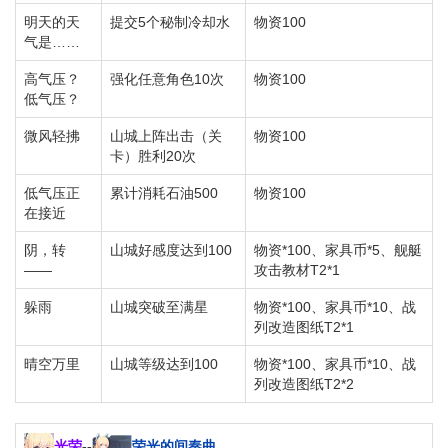
明天的天
提交5个秘制冷却水
物资100
气是……
高气压？
强化任意角色10次
物资100
低气压？
微风轻拂
山城上阵出击（关
物资100
卡）胜利20次
低气压正
累计消耗石油500
物资100
在接近
阴，转
山城好感度达到100
物资*100、家具币*5、舰艇
——
攻击教材T2*1
躲雨
山城突破至满星
物资*100、家具币*10、战
列改造图纸T2*1
晴空万里
山城等级达到100
物资*100、家具币*10、战
列改造图纸T2*2
光荣
--
荣光的间奏曲