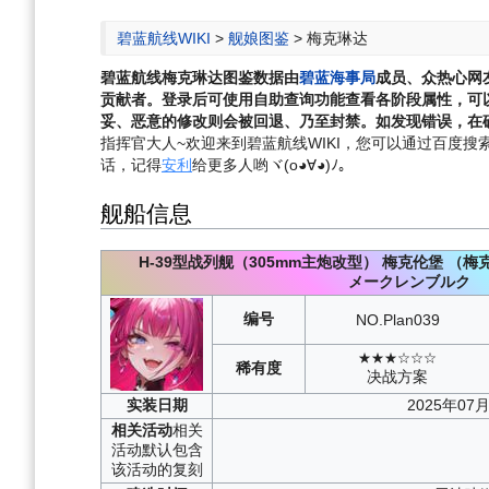
航
索
碧蓝航线WIKI
>
舰娘图鉴
>
梅克琳达
碧蓝航线
梅克琳达
图鉴数据由
碧蓝海事局
成员、众热心网
贡献者。登录后可使用自助查询功能查看各阶段属性，可
妥、恶意的修改则会被回退、乃至封禁。如发现错误，在确
指挥官大人~欢迎来到碧蓝航线WIKI，您可以通过百度搜索“碧
话，记得
安利
给更多人哟ヾ(o◕∀◕)ﾉ。
舰船信息
H-39型战列舰（305mm主炮改型）
梅克伦堡
（梅
メークレンブルク
编号
NO.
Plan039
★★★☆☆☆
稀有度
决战方案
实装
日期
2025年07
相关
活动
相关
活动默认包含
该活动的复刻