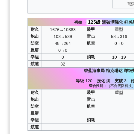
125级
初始→
满破满强化
好感
耐久
装甲
重型
1676→10383
炮击
雷击
103→539
58→316
防空
航空
48→264
0→0
反潜
0→0
幸运
消耗
0
10→19
航速
32
碧蓝海事局
梅克琳达
详细
等级
120
强化
满
突破
3
综合性能：
（不含舰队科技
耐久
装甲
重型
炮击
雷击
防空
航空
反潜
幸运
消耗
航速