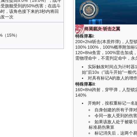
性提高5.0%（15.0%）；战斗
承受旗舰受到的50%伤害；在战斗
%时，该角色接下来的3秒内将回
触发一次
终焉裁决·斩击之翼
（15%）
特殊弹幕I
:
200×2hit斩击(本质炸弹)，人
100% 100%，100%概率
120×8hit鱼雷，100%雷击加成
需物理命中，不需判定命中，永
实际触发时间点为计时器10
始"后10s（"战斗开始"一般代
对具有标记A的敌人的增伤
特殊弹幕II
:
160×8hit跨射，穿甲弹，人型锁
140%
开炮时，按权重标记一名敌
自身创建的所有子弹对
令同一敌人受到的伤害
如果该敌人处于被吸引
标准易伤乘算
标记消失后，这两个