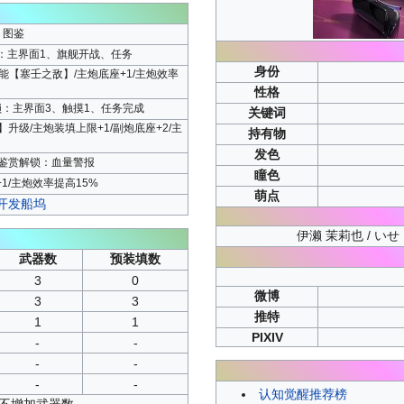
、图鉴
解锁：主界面1、旗舰开战、任务
身份
能【塞壬之敌】/主炮底座+1/主炮效率
性格
解锁：主界面3、触摸1、任务完成
关键词
升级/主炮装填上限+1/副炮底座+2/主
持有物
发色
%/鉴赏解锁：血量警报
瞳色
1/主炮效率提高15%
萌点
开发船坞
伊濑 茉莉也 / いせ まり
武器数
预装填数
3
0
微博
3
3
推特
1
1
PIXIV
-
-
-
-
-
-
认知觉醒推荐榜
并不增加武器数