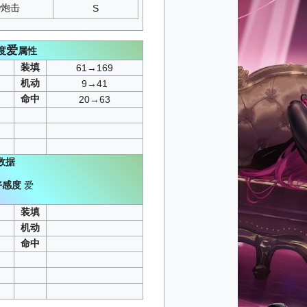
炮击
S
爱
度
属性
装填
61→169
机动
9→41
命中
20→63
数据
好感度
爱
）
装填
机动
命中