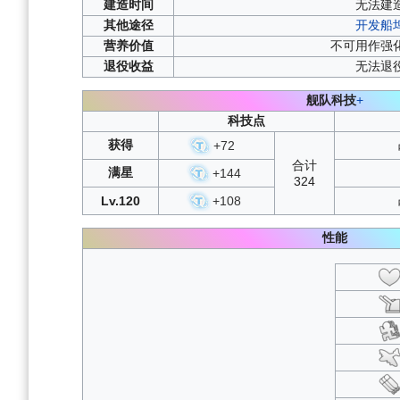
建造
时间
无法建
其他
途径
开发船
营养
价值
不可用作强
退役
收益
无法退
舰队科技
+
科技点
获得
+
72
合计
满星
+
144
324
Lv.120
+
108
性能