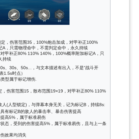
型锁定，伤害范围35，100%炮击加成，对甲补正100%
附加标记A，只需物理命中，不需判定命中，永久持续
，对甲补正80% 110% 140%，100%概率附加标记A，只
久持续
s、30s、50s...，与文本描述有出入，不是"战斗开
表1.5s时点）
类型属于标记增伤.
定，伤害范围15，散布范围19×19，对甲补正80% 110%
人(人型锁定)，与弹幕本身无关，记为标记B，持续8s:
具有标记B的敌人的暴击率、暴击伤害提高
提高5%，属于标准易伤
状态，受到的伤害提高5%，属于标准易伤，且与上一条
易伤效果均消失