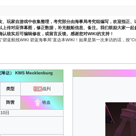
友、玩家自游戏中收集整理，考究部分由海事局考究组编写，欢迎指正、
以上传对应弹幕图，修正数据，补充舰船信息、备注。我们鼓励大家一起参
认核实后可编辑修改，或留言反馈。感谢您对WIKI的支持！
蓝航线WIKI 碧蓝海事局”直达本WIKI！如果是第一次来访的话，按“Ctr
克琳达）
KMS Mecklenburg
类型
战列
铁血
阵营
月10日