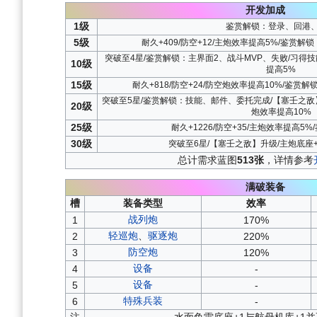
开发加成
1级
鉴赏解锁：登录、回港
5级
耐久+409/防空+12/主炮效率提高5%/鉴赏
突破至4星/鉴赏解锁：主界面2、战斗MVP、失败/习得技
10级
提高5%
15级
耐久+818/防空+24/防空炮效率提高10%/鉴赏
突破至5星/鉴赏解锁：技能、邮件、委托完成/【塞壬之敌】
20级
炮效率提高10%
25级
耐久+1226/防空+35/主炮效率提高5
30级
突破至6星/【塞壬之敌】升级/主炮底座+
总计需求蓝图
513张
，详情参考
满破装备
槽
装备类型
效率
战列炮
1
170%
轻巡炮
、
驱逐炮
2
220%
防空炮
3
120%
设备
4
-
设备
5
-
特殊兵装
6
-
注
水面鱼雷底座+1与航母机库+1