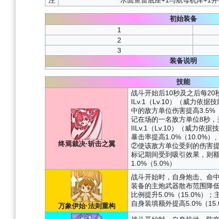
初始装备
1
2
3
装备说明
技能
战斗开始后10秒及之后每2
ILv.1（Lv.10）（威力
中的敌方单位伤害提高3.5%
记在场的一名敌方单位8秒，
IILv.1（Lv.10）（威
暴击率提高1.0%（10.0%）
终焉裁决·斩击之翼
②使该敌方单位受到的伤害提高
标记期间受到吸引效果，则
1.0%（5.0%）
战斗开始时，自身炮击、命中属
装备的主炮武器散布范围降低
比例提升5.0%（15.0%
自身装填额外提高5.0%（15.
万象伊始·法则重构