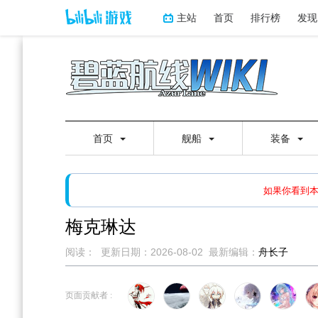
主站
首页
排行榜
发现
首页
舰船
装备
如果打开页面显示缩略图创
如果你看到
梅克琳达
阅读：
更新日期：
2026-08-02
最新编辑：
舟长子
跳
跳
到
到
页面贡献者 :
导
搜