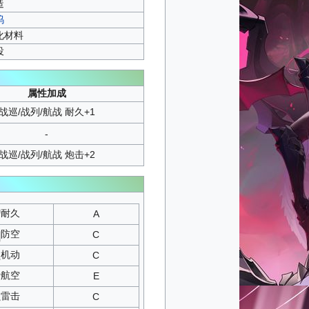
造
坞
化材料
役
属性加成
战巡/战列/航战 耐久+1
-
战巡/战列/航战 炮击+2
耐久
A
防空
C
机动
C
航空
E
雷击
C