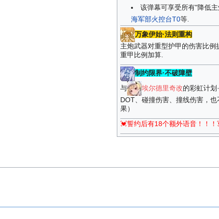
该弹幕可享受所有"降低主
海军部火控台T0
等.
万象伊始·法则重构
主炮武器对重型护甲的伤害比例
重甲比例加算.
制约限界·不破障壁
与
埃尔德里奇改
的彩虹计划
DOT、碰撞伤害、撞线伤害，也
果）
💓誓约后有18个额外语音！！！