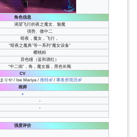
角色信息
渴望飞行的夜之魔女、魅魔
强势、微中二
暗夜，魔女，飞行，
“暗夜之魔典”等一系列“魔女设备”
樱桃粉
异色瞳（蓝和酒红）
“中二病”，角，魔女服，黑色长靴
CV
や / Ise Mariya /
推特
/
事务所简历
画师
+
-
-
强度评价