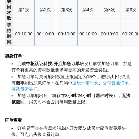
驳
回
第1次
第2次
第3次
第4次
第5次
第6次
次
数
等
待
00:10:00
00:10:00
00:10:00
00:10:00
00:10:00
00:20:0
时
间
加急订单
完成
中枢认证科技-开启加急订单
研发后解锁加急订单，加急
订单有更高的资材数量要求与更高的开发资金奖励。
加急订单每周可刷出数量上限固定为
15个
，进行以下行为将
有
概率
刷出加急订单：在岛屿中
游玩一定时长
、
交付普通订单
、
装载货运委托
。
加急订单刷出后，将存在
8小时/24小时（两种时长）
，
无法
被驳回
。消失时不会占用每周数量上限。
订单查看
订单界面会在有需求的岛屿开发团队成员对应位置显示头
像。可点击头像查看订单。