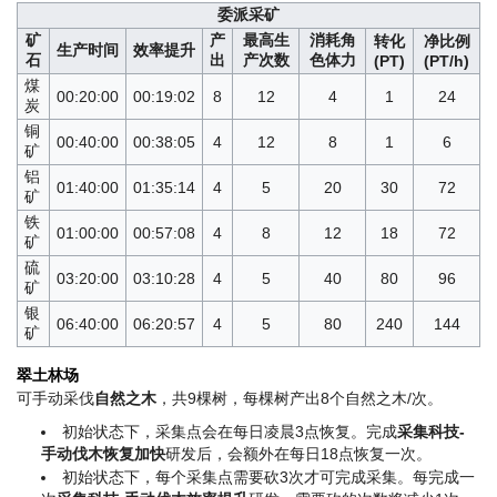
委派采矿
矿
产
最高生
消耗角
转化
净比例
生产时间
效率提升
石
出
产次数
色体力
(PT)
(PT/h)
煤
00:20:00
00:19:02
8
12
4
1
24
炭
铜
00:40:00
00:38:05
4
12
8
1
6
矿
铝
01:40:00
01:35:14
4
5
20
30
72
矿
铁
01:00:00
00:57:08
4
8
12
18
72
矿
硫
03:20:00
03:10:28
4
5
40
80
96
矿
银
06:40:00
06:20:57
4
5
80
240
144
矿
翠土林场
可手动采伐
自然之木
，共9棵树，每棵树产出8个自然之木/次。
初始状态下，采集点会在每日凌晨3点恢复。完成
采集科技-
手动伐木恢复加快
研发后，会额外在每日18点恢复一次。
初始状态下，每个采集点需要砍3次才可完成采集。每完成一