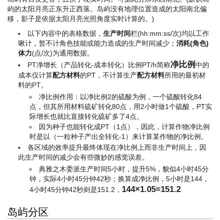
屿的太阳月亮正东升正西落。岛屿没有地理位置造成的太阳南北偏
移，影子是依据太阳月亮光照角度实时计算的。)
以下内容中的表格数据，
生产时间
栏(hh:mm:ss/次)均以工作
啾计，暂不计角色技能或能力造成的生产时间减少；
消耗(角色)
体力
(点/次)为通用数据。
净比例
PT净增长（产品转化-成本转化）比例PT/h简称
中的
成本仅计算
配方材料
的PT，不计算生产
配方材料
所用的最初材
料的PT。
净比例作用：以净比例2的硫酸为例，一个硫酸转化84
点，但其所用材料硫矿转化80点，用2小时做1个硫酸，PT实
际增长也就比直接转化硫矿多了4点。
因为种子也能转化成PT（1点），因此，计算作物净比例
时是以（一粒种子产出全转化-1）来计算某作物的净比例。
各区域的效率提升最终体现在净比例上而非生产时间上，因
此生产时间的减少会有些微妙的感觉误差。
典雅之木委派生产时间5小时，提升5%，貌似4小时45分
钟，实际4小时45分钟42秒；换算成净比例，5小时是144，
144×1.05=151.2
4小时45分钟42秒则是151.2，
岛屿分区