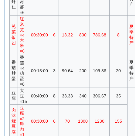
虾
河
产
仁
虾
×6
红
米
苋
夏
苋
菜
季
00:30:00
6
13.32
800
786.68
8
×4
饭
特
大
团
产
米
×6
番
番
夏
茄
茄
季
×4
00:15:00
3
90.64
200
109.36
20
炒
鸡
特
蛋
蛋
产
×8
大
豆
豆
00:40:00
8
33.33
340
306.67
35
腐
×15
豆
肉
腐
沫
×2
烧
00:30:00
6
70
1300
1230
155
鲜
豆
肉
腐
×1