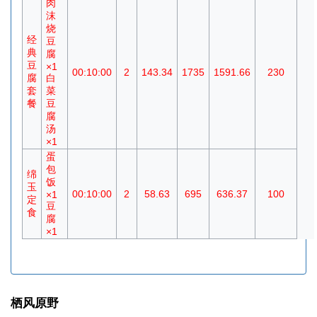
肉
沫
烧
经
豆
典
腐
豆
×1
00:10:00
2
143.34
1735
1591.66
230
腐
白
套
菜
餐
豆
腐
汤
×1
蛋
包
绵
饭
玉
00:10:00
2
58.63
695
636.37
100
×1
定
豆
食
腐
×1
栖风原野