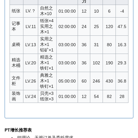
力
自然之
纸张
LV.？
01:00:00
12
10
6
-4
木×10
纸张×4
记事
实用之
LV.11
02:00:00
24
25
120
47.5
本
木×1
实用之
桌椅
木×1
LV.13
03:00:00
36
31
80
16.3
铝矿×1
精选之
精选
木×1
LV.20
03:00:00
36
102
190
29.3
木桶
铁钉×1
典雅之
文件
木×1
LV.26
05:00:00
60
246
430
36.8
柜
铁钉×1
装饰
贝壳×3
LV.24
01:00:00
12
54
82
28
画
纸张×3
PT增长推荐表
纯理论，无视订单及委托需求。