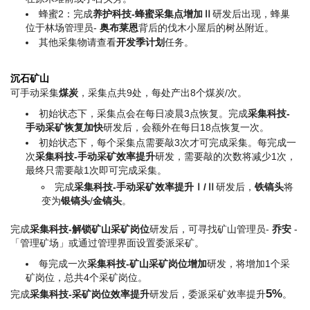
蜂蜜2：完成
养护科技-蜂蜜采集点增加Ⅱ
研发后出现，蜂巢
位于林场管理员-
奥布莱恩
背后的伐木小屋后的树丛附近。
其他采集物请查看
开发季计划
任务。
沉石矿山
可手动采集
煤炭
，采集点共9处，每处产出8个煤炭/次。
初始状态下，采集点会在每日凌晨3点恢复。完成
采集科技-
手动采矿恢复加快
研发后，会额外在每日18点恢复一次。
初始状态下，每个采集点需要敲3次才可完成采集。每完成一
次
采集科技-手动采矿效率提升
研发，需要敲的次数将减少1次，
最终只需要敲1次即可完成采集。
完成
采集科技-手动采矿效率提升Ⅰ/Ⅱ
研发后，
铁镐头
将
变为
银镐头
/
金镐头
。
完成
采集科技-解锁矿山采矿岗位
研发后，可寻找矿山管理员-
乔安
-
「管理矿场」或通过管理界面设置委派采矿。
每完成一次
采集科技-矿山采矿岗位增加
研发，将增加1个采
矿岗位，总共4个采矿岗位。
5%
完成
采集科技-采矿岗位效率提升
研发后，委派采矿效率提升
。