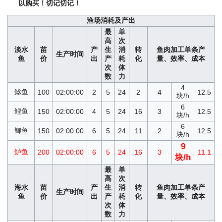
以购买！切记切记！
渔场消耗及产出
最
单
高
次
淡水
苗
产
生
消
转
鱼肉加工单条产
生产时间
鱼
价
出
产
耗
化
量、效率、成本
次
体
数
力
4
鲶鱼
100
02:00:00
2
5
24
2
4
12.5
块/h
6
鲤鱼
150
02:00:00
4
5
24
16
3
12.5
块/h
6
鲫鱼
150
02:00:00
6
5
24
11
2
12.5
块/h
9
鲈鱼
200
02:00:00
6
5
24
16
3
11.1
块/h
最
单
高
次
海水
苗
产
生
消
转
鱼肉加工单条产
生产时间
鱼
价
出
产
耗
化
量、效率、成本
次
体
数
力