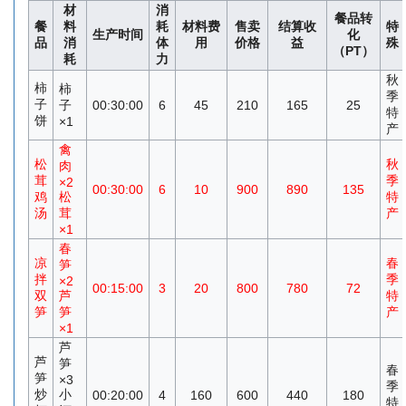
材
消
餐品转
餐
料
耗
材料费
售卖
结算收
特
生产时间
化
品
消
体
用
价格
益
殊
（PT）
耗
力
秋
柿
柿
季
子
子
00:30:00
6
45
210
165
25
特
饼
×1
产
禽
松
秋
肉
茸
季
×2
00:30:00
6
10
900
890
135
鸡
松
特
汤
茸
产
×1
春
凉
春
笋
拌
季
×2
00:15:00
3
20
800
780
72
双
芦
特
笋
笋
产
×1
芦
芦
笋
春
笋
×3
季
炒
小
00:20:00
4
160
600
440
180
特