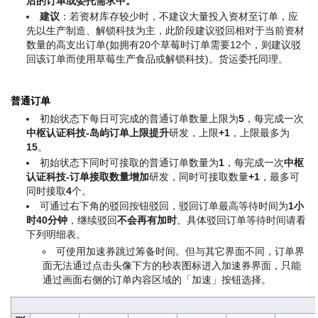
后的订单或委托需求中。
建议
：若资材库存较少时，不建议大量投入资材至订单，应
先以生产制造、解锁科技为主，此阶段建议驳回相对于当前资材
数量的高支出订单(如拥有20个草莓时订单需要12个，则建议驳
回该订单而使用草莓生产食品或解锁科技)。货运委托同理。
普通订单
初始状态下每日可完成的普通订单数量上限为
5
，每完成一次
中枢认证科技-岛屿订单上限提升
研发，上限
+1
，上限最多为
15
。
初始状态下同时可接取的普通订单数量为
1
，每完成一次
中枢
认证科技-订单接取数量增加
研发，同时可接取数量
+1
，最多可
同时接取
4
个。
可通过右下角的驳回按钮驳回，驳回订单最高等待时间为
1小
时40分钟
，继续驳回
不会再有加时
。具体驳回订单等待时间请看
下列明细表。
可使用加速券跳过筹备时间。但与其它界面不同，订单界
面无法通过点击头像下方的秒表图标进入加速券界面，只能
通过画面右侧的订单内容区域的「加速」按钮选择。