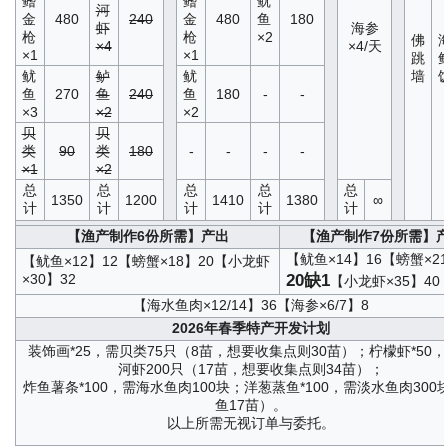
鳍
鳍
鱿
河
金
480
240
金
480
鱼
180
虾
海参
枪
枪
×2
佛
×4
×4/天
×1
×1
跳
鱿
鲈
鱿
墙
鱼
270
鱼
240
鱼
180
-
-
×3
×2
×2
贝
贝
类
90
类
180
-
-
-
-
×1
×2
总
总
总
总
总
1350
1200
1410
1380
∞
计
计
计
计
计
【渔产制作6份所需】产出
【渔产制作7份所需】
【鱿鱼×14】16【螃蟹×2
【鱿鱼×12】12【螃蟹×18】20【小龙虾
×30】32
20缺1
【小龙虾×35】40
【海水鱼肉×12/14】36【海参×6/7】8
2026年春季特产开发计划
装饰画*25，需贝类75只（8苗，想要收集点则30苗）；柠檬虾*50
河虾200只（17苗，想要收集点则34苗）；
炸鱼薯条*100，需海水鱼肉100块；洋葱蒸鱼*100，需淡水鱼肉300
鱼17苗）。
以上所需无视订单与委托。