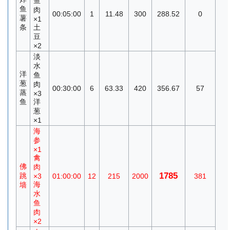
鱼
鱼
肉
00:05:00
1
11.48
300
288.52
0
薯
×1
条
土
豆
×2
淡
水
洋
鱼
葱
肉
00:30:00
6
63.33
420
356.67
57
蒸
×3
鱼
洋
葱
×1
海
参
×1
禽
佛
肉
1785
跳
×3
01:00:00
12
215
2000
381
海
墙
水
鱼
肉
×2