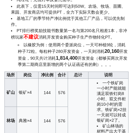
此表下，仅需15天时间即可达到50W。农场、牧场、苗圃、
果园、开发商店均可提供PT，全力下实际天数会更少。
基地工厂的季节特产净比例优于其他工厂产品，可以优先制
作。
PT排行榜奖励技能书数量第一名与第200名只相差1本，非冲
不建议
榜玩家
消耗开发资金购买种子生产作物转化PT。
以橡胶为例：使用两个委派岗位，一天可种植9轮，消耗
20,160
种子72粒。每粒种子280开发资金，一天则消耗
开发
1,814,400
资金，90天共计消耗
开发资金（都够买两次开发
季第二期商店里新增的两个认证函还有的剩）。。。
场所
岗位
净比例
合计
总计
说明
一个铁矿岗
一小时产能就能
矿山
银矿×4
144
576
满足双铁钉岗8
小时、双文件柜
岗10小时的需
求。铁矿岗×2挂
一天就可以转成
银矿岗×2了。
林场
典雅×4
144
576
矿山林场的
材料产出大于基