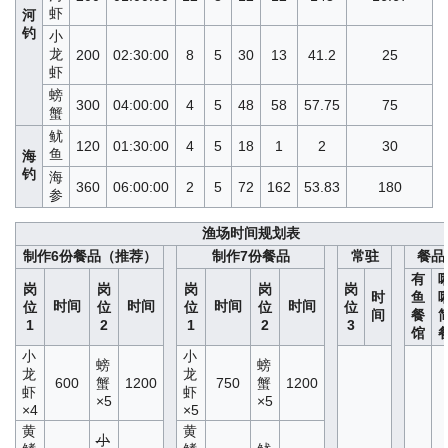
虾
河
钓
小
龙
200
02:30:00
8
5
30
13
41.2
25
虾
螃
300
04:00:00
4
5
48
58
57.75
75
蟹
鱿
120
01:30:00
4
5
18
1
2
30
鱼
海
钓
海
360
06:00:00
2
5
72
162
53.83
180
参
渔场时间规划表
制作6份餐品（推荐）
制作7份餐品
常驻
餐品
有
岗
岗
岗
岗
岗
时
鱼
时间
时间
时间
时间
位
位
位
位
位
间
餐
1
2
1
2
3
馆
小
小
螃
螃
龙
龙
600
蟹
1200
750
蟹
1200
虾
虾
×5
×5
×4
×5
黄
黄
小