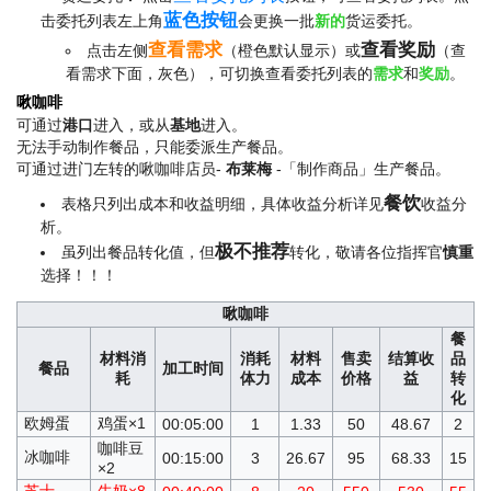
蓝色按钮
击委托列表左上角
会更换一批
新的
货运委托。
查看需求
查看奖励
点击左侧
（橙色默认显示）或
（查
看需求下面，灰色），可切换查看委托列表的
需求
和
奖励
。
啾咖啡
可通过
港口
进入，或从
基地
进入。
无法手动制作餐品，只能委派生产餐品。
可通过进门左转的啾咖啡店员-
布莱梅
-「制作商品」生产餐品。
餐饮
表格只列出成本和收益明细，具体收益分析详见
收益分
析。
极不推荐
虽列出餐品转化值，但
转化，敬请各位指挥官
慎重
选择！！！
啾咖啡
餐
材料消
消耗
材料
售卖
结算收
品
餐品
加工时间
耗
体力
成本
价格
益
转
化
欧姆蛋
鸡蛋×1
00:05:00
1
1.33
50
48.67
2
咖啡豆
冰咖啡
00:15:00
3
26.67
95
68.33
15
×2