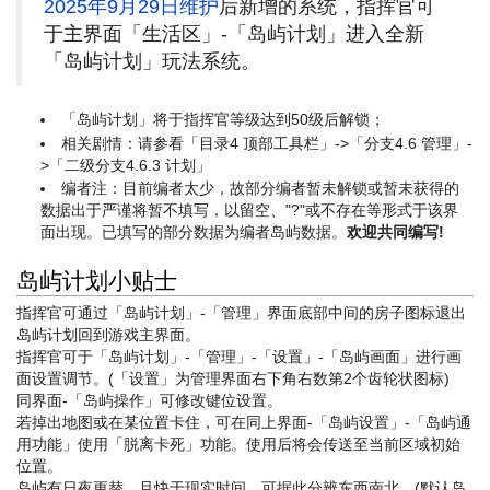
2025年9月29日维护
后新增的系统，指挥官可
于主界面「生活区」-「岛屿计划」进入全新
「岛屿计划」玩法系统。
「岛屿计划」将于指挥官等级达到50级后解锁；
相关剧情：请参看「目录4 顶部工具栏」->「分支4.6 管理」-
>「二级分支4.6.3 计划」
编者注：目前编者太少，故部分编者暂未解锁或暂未获得的
数据出于严谨将暂不填写，以留空、"?"或不存在等形式于该界
面出现。已填写的部分数据为编者岛屿数据。
欢迎共同编写!
岛屿计划小贴士
指挥官可通过「岛屿计划」-「管理」界面底部中间的房子图标退出
岛屿计划回到游戏主界面。
指挥官可于「岛屿计划」-「管理」-「设置」-「岛屿画面」进行画
面设置调节。(「设置」为管理界面右下角右数第2个齿轮状图标)
同界面-「岛屿操作」可修改键位设置。
若掉出地图或在某位置卡住，可在同上界面-「岛屿设置」-「岛屿通
用功能」使用「脱离卡死」功能。使用后将会传送至当前区域初始
位置。
岛屿有日夜更替，且快于现实时间。可据此分辨东西南北。(默认岛