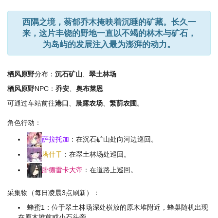
西隅之境，蓊郁乔木掩映着沉睡的矿藏。长久一
来，这片丰饶的野地一直以不竭的林木与矿石，
为岛屿的发展注入最为澎湃的动力。
栖风原野
分布：
沉石矿山
、
翠土林场
栖风原野
NPC：
乔安
、
奥布莱恩
可通过车站前往
港口
、
晨露农场
、
繁荫农圃
。
角色行动：
萨拉托加
：在沉石矿山处向河边巡回。
塔什干
：在翠土林场处巡回。
腓德雷卡大帝
：在道路上巡回。
采集物（每日凌晨3点刷新）：
蜂蜜1：位于翠土林场深处横放的原木堆附近，蜂巢随机出现
在原木堆前或小石头旁。