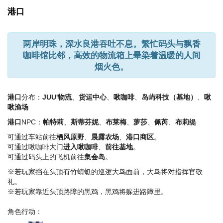
港口
两岸明珠，深水良港吞吐不息。繁忙码头与飘香
咖啡馆比邻，高效的物流箱上晕染着温暖的人间
烟火色。
港口
分布：
JUU'物流
、
货运中心
、
啾咖啡
、
岛屿科技（基地）
、
啾
啾渔场
港口
NPC：
帕特莉
、
斯蒂芬妮
、
布莱梅
、
萝莎
、
佩芮
、
布莉缇
可通过车站前往
栖风原野
、
晨露农场
、
港口商区
。
可通过啾咖啡大门
进入啾咖啡
、
前往基地
。
可通过码头上的飞机前往
集会岛
。
※若玩家挡在头顶有竹蜻蜓的巡逻大鸟面前，大鸟将对指挥官敬
礼。
※若玩家靠近头顶路障的黑鸡，黑鸡将躲进路障里。
角色行动：