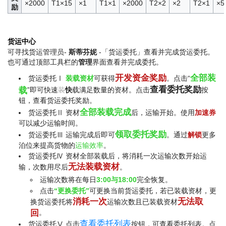
×2000
T1×15
×1
T1×1
×2000
T2×2
×2
T2×1
×5
励
货运中心
可寻找货运管理员-
斯蒂芬妮
-「货运委托」查看并完成货运委托。
也可通过顶部工具栏的
管理
界面查看并完成委托。
开发资金奖励
全部装
货运委托Ⅰ
装载资材
可获得
。点击“
查看委托奖励
载
”即可快速
装
快
载满足数量的资材。点击
按
钮，查看货运委托奖励。
全部装载完成
货运委托Ⅱ 资材
后，运输开始。使用
加速券
可以减少运输时间。
领取委托奖励
货运委托Ⅲ 运输完成后即可
。通过
解锁
更多
泊位来提高货物的
运输效率
。
货运委托Ⅳ 资材全部装载后，将消耗一次运输次数开始运
无法装载资材
输，次数用尽后
。
运输次数将在每日
3:00与18:00
完全恢复。
点击
“更换委托”
可更换当前货运委托，若已装载资材，更
消耗一次
无法取
换货运委托将
运输次数且已装载资材
回
。
查看委托列表
货运委托Ⅴ 点击
按钮，可查看委托列表。点