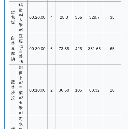
鸡
蛋
蛋
×4
包
00:20:00
4
25.3
355
329.7
35
大
饭
米
×9
豆
白
腐
菜
×1
豆
00:30:00
6
73.35
425
351.65
65
白
腐
菜
汤
×6
胡
萝
卜
蔬
×2
菜
白
00:10:00
2
36.68
105
68.32
10
沙
菜
拉
×3
玉
米
×1
海
水
炸