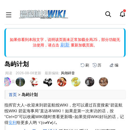
如果打开页面显示缩略图创建出错，请点击
刷新
或页面右上WIKI功
如果你看到本段文字，说明该页面未正常加载全局JS，部分功能无
能中的刷新按钮清除页面缓存并刷新，如果还有问题，请多尝试几
刷新
法使用，请点击
重新加载页面。
次。
岛屿计划
刷
历
编
阅读
2026-08-08
更新
最新编辑:
风翎碎音
跳
跳
页面贡献者 :
到
到
导
搜
首页
>
岛屿计划
航
索
指挥官大人~欢迎来到碧蓝航线WIKI，您可以通过百度搜索“碧蓝航
线WIKI 碧蓝海事局”直达本WIKI！
如果是第一次来访的话，按
“Ctrl+D”可以收藏WIKI随时查看更新哦~
如果觉得WIKI好玩的话，记
得
安利
给更多人哟ヾ(o◕∀◕)ﾉ。