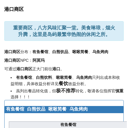
港口商区
重要商区，八方风味汇聚一堂。美食琳琅，烟火
升腾，这里是岛屿最繁华热闹的休闲之所。
港口商区
分布：
有鱼餐馆
、
白熊饮品
、
啾啾简餐
、
乌鱼烤肉
港口商区
NPC：
阿莫玛
可通过
港口商区
正大门前往
港口
。
有鱼餐馆
、
白熊饮料
、
啾啾简餐
、
乌鱼烤肉
只列出成本和收
餐饮
益明细，具体收益分析详见
收益分析。
极不推荐
虽列出餐品转化值，但
转化，敬请各位指挥官
慎重
选择！！！
有鱼餐馆
白熊饮品
啾啾简餐
乌鱼烤肉
有鱼餐馆