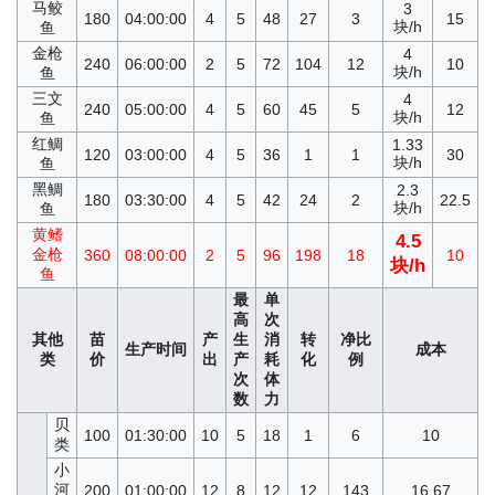
马鲛
3
180
04:00:00
4
5
48
27
3
15
块/h
鱼
金枪
4
240
06:00:00
2
5
72
104
12
10
块/h
鱼
三文
4
240
05:00:00
4
5
60
45
5
12
块/h
鱼
红鲷
1.33
120
03:00:00
4
5
36
1
1
30
块/h
鱼
黑鲷
2.3
180
03:30:00
4
5
42
24
2
22.5
块/h
鱼
黄鳍
4.5
金枪
360
08:00:00
2
5
96
198
18
10
块/h
鱼
最
单
高
次
其他
苗
产
生
消
转
净比
生产时间
成本
类
价
出
产
耗
化
例
次
体
数
力
贝
100
01:30:00
10
5
18
1
6
10
类
小
河
200
01:00:00
12
8
12
12
143
16.67