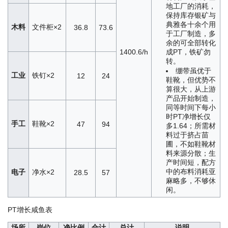
地工厂的消耗，
保持库存银矿与
典雅各十余个用
木料
文件柜×2
36.8
73.6
于工厂制造，多
余的可全部转化
1400.6/h
成PT，铁矿勿
转。
绷带虽优于
工业
铁钉×2
12
24
鞋靴，但优势不
算很大，从上游
产品开始制造，
同等时间下每小
时PT净增长仅
手工
鞋靴×2
47
94
多1.64；所需材
料过于挤占苗
圃，不如鞋靴材
料来源分散；生
产时间短，配方
中的布料消耗亚
电子
净水×2
28.5
57
麻略多，不够休
闲。
PT增长咸鱼表
场所
岗位
净比例
合计
总计
说明