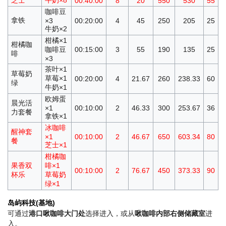
芝士
牛奶×8
00:40:00
8
20
550
530
55
咖啡豆
拿铁
×3
00:20:00
4
45
250
205
25
牛奶×2
柑橘×1
柑橘咖
咖啡豆
00:15:00
3
55
190
135
25
啡
×3
茶叶×1
草莓奶
草莓×1
00:20:00
4
21.67
260
238.33
60
绿
牛奶×1
欧姆蛋
晨光活
×1
00:10:00
2
46.33
300
253.67
36
力套餐
拿铁×1
冰咖啡
醒神套
×1
00:10:00
2
46.67
650
603.34
80
餐
芝士×1
柑橘咖
果香双
啡×1
00:10:00
2
76.67
450
373.33
90
杯乐
草莓奶
绿×1
岛屿科技(基地)
可通过
港口啾咖啡大门处
选择进入，或从
啾咖啡内部右侧储藏室
进
入。