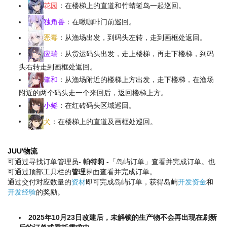
花园
：在楼梯上的直道和竹蜻蜓鸟一起巡回。
独角兽
：在啾咖啡门前巡回。
恶毒
：从渔场出发，到码头左转，走到画框处返回。
应瑞
：从货运码头出发，走上楼梯，再走下楼梯，到码
头右转走到画框处返回。
肇和
：从渔场附近的楼梯上方出发，走下楼梯，在渔场
附近的两个码头走一个来回后，返回楼梯上方。
小鳐
：在红砖码头区域巡回。
犬
：在楼梯上的直道及画框处巡回。
JUU'物流
可通过寻找订单管理员-
帕特莉
-「岛屿订单」查看并完成订单。也
可通过顶部工具栏的
管理
界面查看并完成订单。
通过交付对应数量的
资材
即可完成岛屿订单，获得岛屿
开发资金
和
开发经验
的奖励。
2025年10月23日改建后，未解锁的生产物不会再出现在刷新