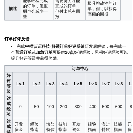
能够轻松完成
需要努力才能
极具挑战性的订
的订单，但报
完成的订单，
描述
单，但可以获得
酬也会减少一
但付出总有回
高额的回报
些
报
订单好评反馈
完成
中枢认证科技-解锁订单好评反馈
研发后解锁，每完成一
个
普通订单
或
加急订单
可提供
20点
好评经验，累积好评经验可以
提升好评等级并获得奖励。
订单中心
好
评
Lv.1
Lv.2
Lv.3
Lv.4
Lv.5
Lv.6
Lv.7
Lv.8
L
等
级
达
成
0
50
100
200
300
400
500
600
8
经
验
达
开发
经验
海盐
技能
开发
经验
海盐
技能
开
成
资金
指南
特饮
指南
资金
指南
特饮
指南
资
奖