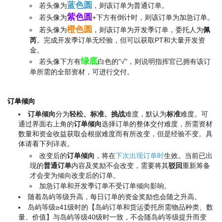
蓝色圆
若头像为
，则该订单为普通订单。
紫色圆
若头像为
+下方有倒计时，则该订单为加急订单。
橙色圆
若头像为
，则该订单为开发季订单，委托人为
佩
芮
。完成开发季订单无经验，但可以获取PT和大量开发资
金。
绿底
若头像下方有
白色的"√"，则说明指挥官已拥有该订
单所需的全部资材，可进行交付。
订单倾向
订单倾向
分为
轻松、标准、挑战
难度，默认为
标准
难度。可
通过界面右上角的
订单倾向
选择订单的整体交付难度，所需资材
数量和资金收益获取会根据难度而有所改变，但是经验不变。具
体请看下列详表。
改变后的
订单倾向
，将在
下次出现订单时
生效。当前已出
现的
普通订单
内容及奖励不会改变，需要将其
驳回
重新筹备
才会变为倾向改变后的订单。
加急订单和开发季订单不受订单倾向影响。
随着岛屿等级升高，每日订单的资金奖励也会随之升高。
岛屿等级≥41级时的【岛屿订单和货运委托所需物品种类、数
量、价值】与岛屿等级40级时一致，不会随岛屿等级提升而变