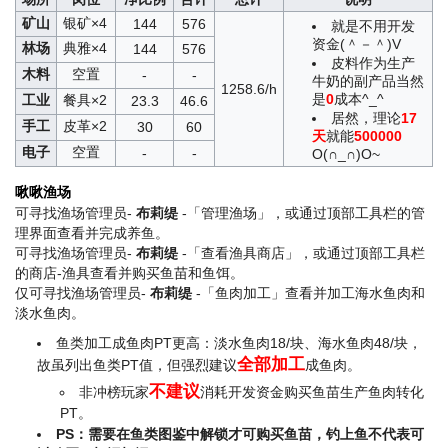
矿山
银矿×4
144
576
就是不用开发
资金(＾－＾)V
林场
典雅×4
144
576
皮料作为生产
木料
空置
-
-
牛奶的副产品当然
1258.6/h
是
0
成本^_^
工业
餐具×2
23.3
46.6
居然，理论
17
手工
皮革×2
30
60
天
就能
500000
电子
空置
-
-
O(∩_∩)O~
啾啾渔场
可寻找渔场管理员-
布莉缇
-「管理渔场」，或通过顶部工具栏的管
理界面查看并完成养鱼。
可寻找渔场管理员-
布莉缇
-「查看渔具商店」，或通过顶部工具栏
的商店-渔具查看并购买鱼苗和鱼饵。
仅可寻找渔场管理员-
布莉缇
-「鱼肉加工」查看并加工海水鱼肉和
淡水鱼肉。
鱼类加工成鱼肉PT更高：淡水鱼肉18/块、海水鱼肉48/块，
全部加工
故虽列出鱼类PT值，但强烈建议
成鱼肉。
不建议
非冲榜玩家
消耗开发资金购买鱼苗生产鱼肉转化
PT。
PS：需要在鱼类图鉴中解锁才可购买鱼苗，钓上鱼不代表可