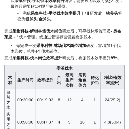
次
采集科技-手动伐木效率提升
研发，需要砍的次数将减少1次，
最终只需要砍1次即可完成采伐。
完成
采集科技-手动伐木效率提升Ⅰ/Ⅱ
研发后，
铁斧头
将
变为
银斧头
/
金斧头
。
完成
采集科技-解锁林场伐木岗位
研发后，可寻找林场管理员-
奥布
莱恩
-「伐木管理」或通过管理界面设置委派伐木。
每完成一次
采集科技-林场伐木岗位增加
研发，将增加1个伐
木岗位，总共4个伐木岗位。
5%
完成
采集科技-伐木岗位效率提升
研发后，委派伐木效率提升
。
委派伐木
最高
消耗
木
产
净比例(效
转化
生产时间
效率提升
生产
角色
材
出
率提升)
(PT)
次数
体力
自
然
00:20:00
00:19:02
8
12
4
1
24(25.2)
之
木
实
用
00:50:00
00:47:37
4
9
10
1
4.8(5.04)
之