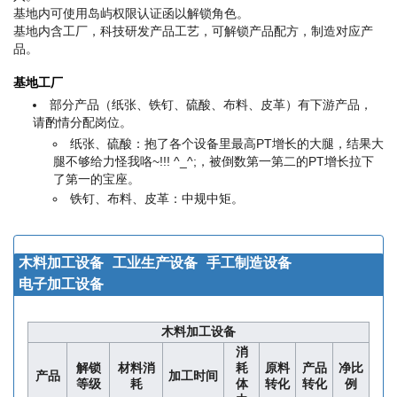
基地内可使用岛屿权限认证函以解锁角色。
基地内含工厂，科技研发产品工艺，可解锁产品配方，制造对应产
品。
基地工厂
部分产品（纸张、铁钉、硫酸、布料、皮革）有下游产品，
请酌情分配岗位。
纸张、硫酸：抱了各个设备里最高PT增长的大腿，结果大
腿不够给力
怪我咯~!!! ^_^;
，被倒数第一第二的PT增长拉下
了第一的宝座。
铁钉、布料、皮革：中规中矩。
木料加工设备
工业生产设备
手工制造设备
电子加工设备
木料加工设备
消
解锁
材料消
耗
原料
产品
净比
产品
加工时间
等级
耗
体
转化
转化
例