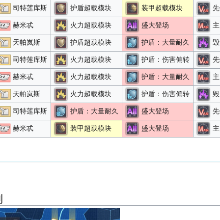
司特莲库斯
护盾超载模块
装甲超载模块
先
赫米忒
火力超载模块
盛大登场
主
天帕岚斯
护盾超载模块
护盾：大量耐久
毁
司特莲库斯
火力超载模块
护盾：伤害偏转
先
赫米忒
火力超载模块
护盾：大量耐久
主
天帕岚斯
火力超载模块
护盾：伤害偏转
毁
司特莲库斯
护盾：大量耐久
盛大登场
先
赫米忒
装甲超载模块
盛大登场
主
制