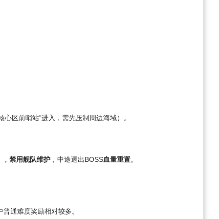
核心区前哨站”进入，需先压制周边海域）。
），
禁用舰队维护
，中途退出BOSS
血量重置
。
其中普通难度奖励相对较多。