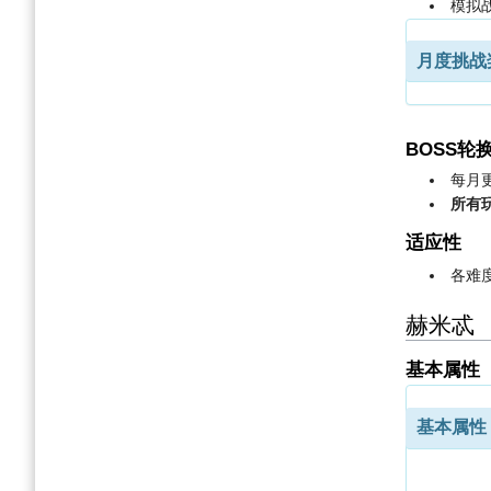
模拟
月度挑战
BOSS轮
每月
所有
适应性
各难
赫米忒
基本属性
基本属性