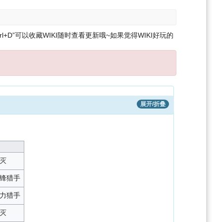
l+D”可以收藏WIKI随时查看更新哦~
如果觉得WIKI好玩的
展开/折叠
灭
锋猎手
力猎手
灭