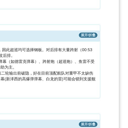
展开/折叠
因此超巡均可选择钢板。对后排有大量跨射（00:53
皮后排。
射弹幕（如德雷克弹幕）、跨射炮（超巡炮）、鱼雷不受
辅助为主。
第二轮输出前破隐，好在目前顶配航队对重甲不太缺伤
幕(新泽西的高爆弹弹幕、白龙的雷)可能会锁到支援舰
展开/折叠