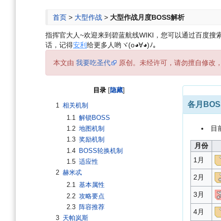
航
索
首页
>
大型作战
>
大型作战月度BOSS解析
指挥官大人~欢迎来到碧蓝航线WIKI，您可以通过百度搜索“碧
话，记得
安利
给更多人哟ヾ(o◕∀◕)ﾉ。
本文由
我要吃圣代
原创。未经许可，请勿擅自修改
目录
各月BO
1
相关机制
1.1
解锁BOSS
目
1.2
地图机制
1.3
奖励机制
月份
1.4
BOSS轮换机制
1月
1.5
适应性
2
赫米忒
2月
2.1
基本属性
3月
2.2
攻略要点
2.3
阵容推荐
4月
3
天帕岚斯