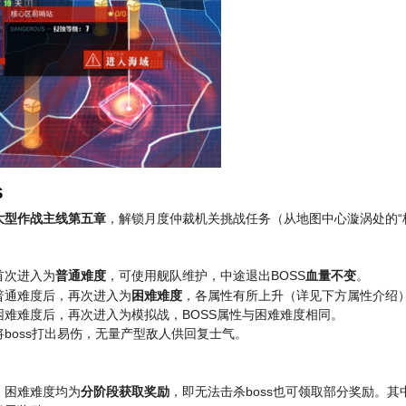
S
大型作战主线第五章
，解锁月度仲裁机关挑战任务（从地图中心漩涡处的“
首次进入为
普通难度
，可使用舰队维护，中途退出BOSS
血量不变
。
普通难度后，再次进入为
困难难度
，各属性有所上升（详见下方属性介绍
困难难度后，再次进入为模拟战，BOSS属性与困难难度相同。
将boss打出易伤，无量产型敌人供回复士气。
、困难难度均为
分阶段获取奖励
，即无法击杀boss也可领取部分奖励。