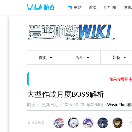
主站
首页
排行榜
发现
首页
舰船
装备
如果打开页面显示缩略图创
如果你看到
大型作战月度BOSS解析
阅读：
更新日期：
2025-03-23
最新编辑：
WavinFlag
跳
跳
到
到
页面贡献者 :
导
搜