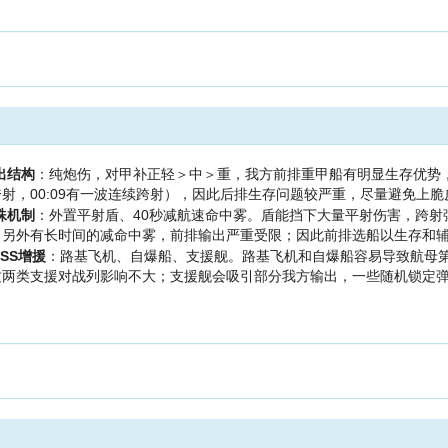
出结构
：纯炮伤，对甲补正轻＞中＞重，我方前排重甲船有明显生存优势，
射，00:09有一波连续跨射），因此后排生存问题较严重，尽量避免上脆
殊机制
：外置平射盾、40秒减航速命中雾。盾能挡下大量平射伤害，跨
，另外有长时间的减命中雾，前排输出严重受限；因此前排选船以生存和
OSS增援
：路基飞机、自爆船、支援舰。路基飞机和自爆船容易导致航母
这两类支援对战列影响不大；支援舰会吸引部分我方输出，一些随机锁定弹