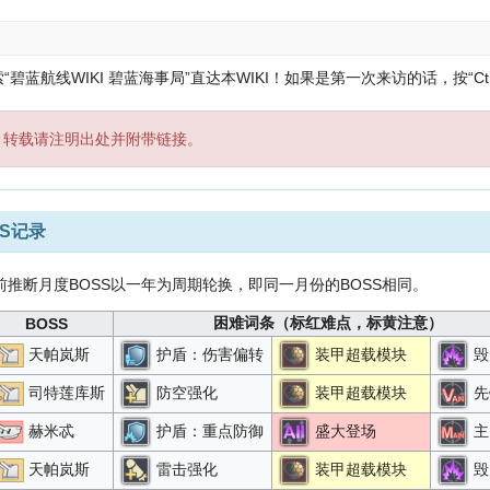
蓝航线WIKI 碧蓝海事局”直达本WIKI！
如果是第一次来访的话，按“Ctr
，转载请注明出处并附带链接。
SS记录
前推断月度BOSS以一年为周期轮换，即同一月份的BOSS相同。
困难词条（标红难点，标黄注意）
BOSS
天帕岚斯
护盾：伤害偏转
装甲超载模块
毁
司特莲库斯
防空强化
装甲超载模块
先
赫米忒
护盾：重点防御
盛大登场
主
天帕岚斯
雷击强化
装甲超载模块
毁