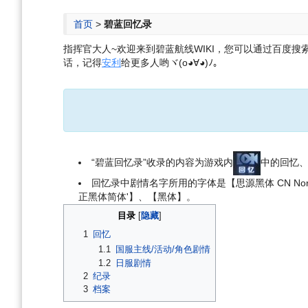
航
索
首页
>
碧蓝回忆录
指挥官大人~欢迎来到碧蓝航线WIKI，您可以通过百度搜索“碧
话，记得
安利
给更多人哟ヾ(o◕∀◕)ﾉ。
“碧蓝回忆录”收录的内容为游戏内
中的回忆
回忆录中剧情名字所用的字体是【思源黑体 CN N
正黑体简体'】、【黑体】。
目录
1
回忆
1.1
国服主线/活动/角色剧情
1.2
日服剧情
2
纪录
3
档案