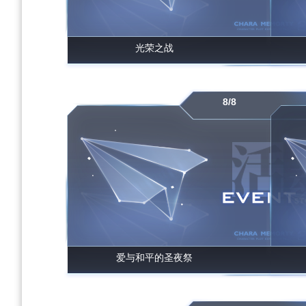
光荣之战
8/8
爱与和平的圣夜祭