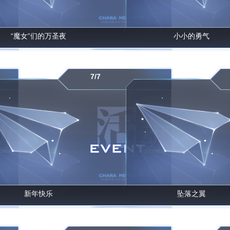
“魔女”们的万圣夜
小小的勇气
7/7
新年快乐
坠落之翼