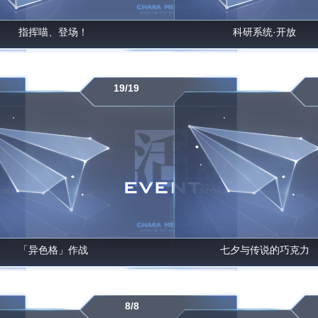
指挥喵、登场！
科研系统·开放
19/19
「异色格」作战
七夕与传说的巧克力
8/8