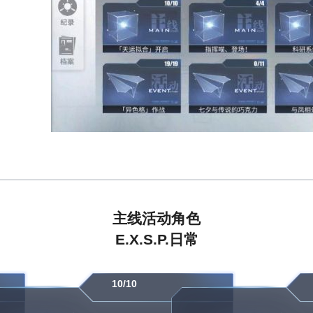
主线
活动
角色
E.X.
S.P.
日常
10/10