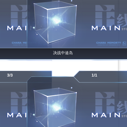
决战中途岛
3/3
1/1