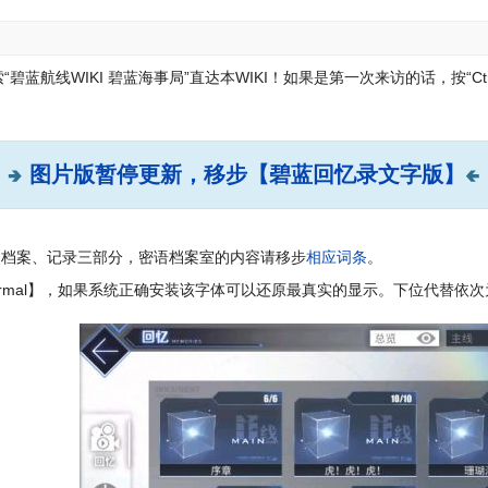
蓝航线WIKI 碧蓝海事局”直达本WIKI！
如果是第一次来访的话，按“Ctr
图片版暂停更新，移步【碧蓝回忆录文字版】
🢂
🢀
、档案、记录三部分，密语档案室的内容请移步
相应词条
。
ormal】，如果系统正确安装该字体可以还原最真实的显示。下位代替依次为