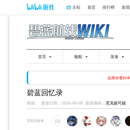
主站
首页
排行榜
发现
首页
舰船
装备
如果打开页面显示缩略图创
如果你看到
碧蓝回忆录
阅读：
更新日期：
2026-08-08
最新编辑：
尼克妮可妮
跳
跳
到
到
页面贡献者 :
导
搜