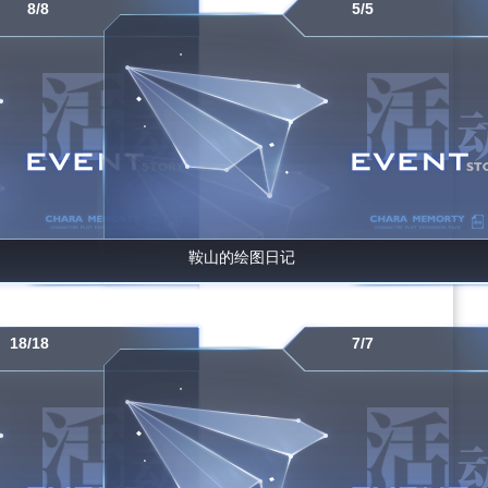
8/8
5/5
鞍山的绘图日记
18/18
7/7