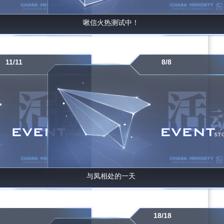
啾信火热测试中！
11/11
8/8
与凤相处的一天
18/18