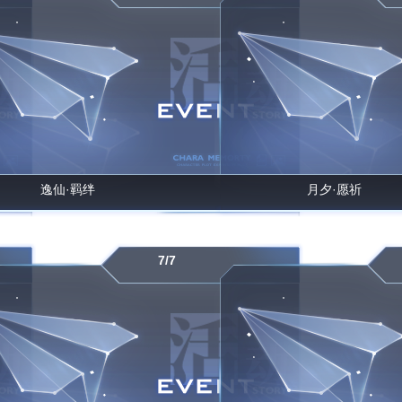
逸仙·羁绊
月夕·愿祈
7/7