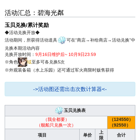
活动汇总：碧海光粼
玉贝兑换/累计奖励
◆活动兑换开放◆
活动期间，所获得活动道具
可在“商店→补给商店→活动兑换”中
兑换本期活动内容
兑换开放时间：
9月16日维护后~ 10月9日23:59
※角色
狘
至多可各兑换5次
※外观装备箱（水上乐园）还可通过军火商限时贩售获得
->活动图还需出击次数计算器<-
玉贝兑换表
（我全都要）
（124550）
（舰船只兑换一次）
（92550）
上
项目
单价
合计
限