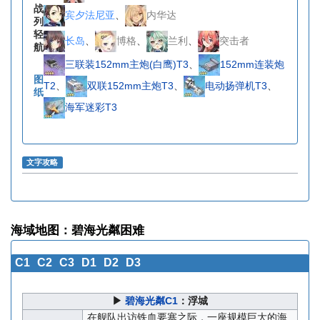
战
宾夕法尼亚
、
内华达
列
轻
长岛
、
博格
、
兰利
、
突击者
航
三联装152mm主炮(白鹰)T3
、
152mm连装炮
图
T2
、
双联152mm主炮T3
、
电动扬弹机T3
、
纸
海军迷彩T3
文字攻略
海域地图：碧海光粼困难
C1
C2
C3
D1
D2
D3
▶
碧海光粼C1
：浮城
在舰队出访铁血要塞之际，一座规模巨大的海