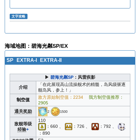
文字攻略
海域地图：碧海光粼SP/EX
SP
EXTRA-I
EXTRA-II
▶
碧海光粼SP
：风雷疾影
「在此展现高山流操舰术的精髓，岛风级驱逐
介绍
舰岛风，参上！」
敌方原始制空值：2234
我方制空值推荐：
制空值
2905
通关奖励
2
1500
110
敌舰等级
：660 、
：726 、
：792 、
经验
+
：890