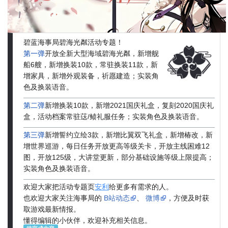
碧蓝海事局碧海光粼活动专题！
第一弹
开放全新大型海域碧海光粼，新增舰
船6艘，新增换装10款，常驻换装11款，新
增家具，新增外观装备，祈愿建造；实装角
色及换装语音。
第二弹
新增换装10款，新增2021国庆礼盒，复刻2020国庆礼
盒，活动档案常驻荙/鲼礼服任务；实装角色及换装语音。
第三弹
新增誓约立绘3款，新增比翼双飞礼盒，新增椿改，新
增世界巡游，每日任务开放更高等级关卡，开放主线困难12
图，开放125级，大讲堂更新，部分基础设施等级上限提高；
实装角色及换装语音。
欢迎大家把活动专题页
安利
给更多有需求的人。
也欢迎大家关注海事局的
B站动态
、
微博
，方便及时获
取游戏最新情报。
懂得编辑的小伙伴，欢迎补充相关信息。