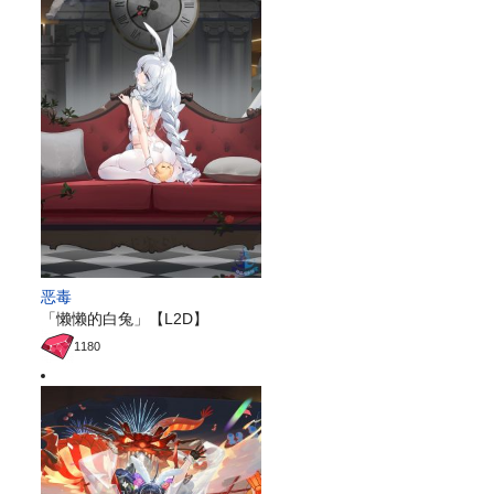
恶毒
「懒懒的白兔」【L2D】
1180