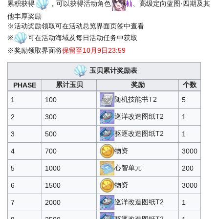
累积获得
，可以获得活动角色
杣
、高级定向蓝图·四期及其
通用部件*1
30
30
他丰厚奖励
※活动奖励领取可在活动总览界面页签中查看
主炮部件*1
30
30
※
可在活动海域及每日活动任务中获取
鱼雷部件*1
30
30
4500
※奖励领取界面将
保留至10月9日23:59
防空炮部件*1
30
30
玉贝累计奖励表
舰载机部件*1
30
30
累计玉贝
奖励
个数
PHASE
随机技能书T2
1
100
5
物资*2000
500
5
巡洋改造图纸T2
2
300
1
石油*1000
450
5
6250
驱逐改造图纸T2
3
500
1
酸素可乐*1
15
100
物资
4
700
3000
心智单元
5
1000
200
物资
6
1500
3000
巡洋改造图纸T2
7
2000
1