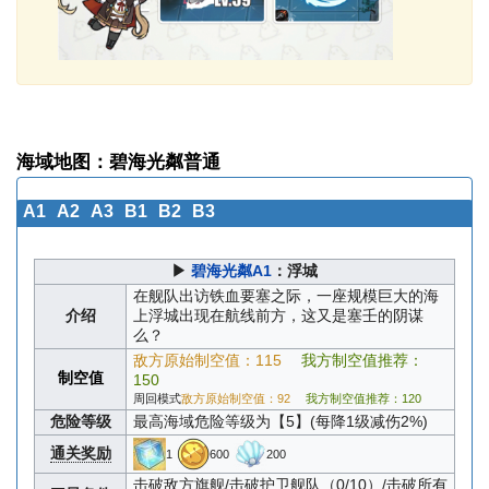
海域地图：碧海光粼普通
A1
A2
A3
B1
B2
B3
▶
碧海光粼A1
：浮城
在舰队出访铁血要塞之际，一座规模巨大的海
介绍
上浮城出现在航线前方，这又是塞壬的阴谋
么？
敌方原始制空值：115
我方制空值推荐：
制空值
150
周回模式
敌方原始制空值：92
我方制空值推荐：120
危险等级
最高海域危险等级为【5】(每降1级减伤2%)
通关奖励
1
600
200
击破敌方旗舰/击破护卫舰队（0/10）/击破所有