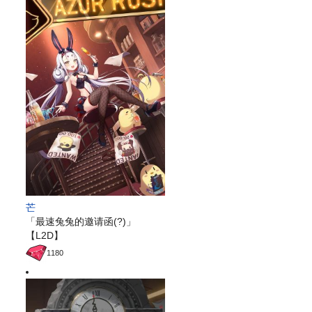
芒
「最速兔兔的邀请函(?)」
【L2D】
1180