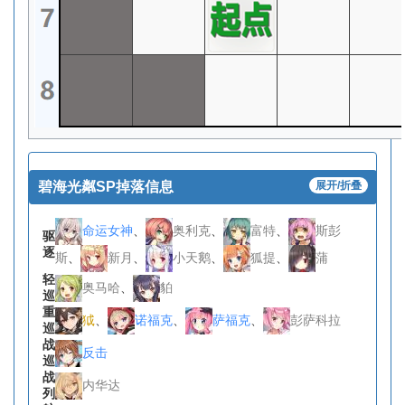
碧海光粼SP掉落信息
展开/折叠
命运女神
、
奥利克
、
富特
、
斯彭
驱
逐
斯
、
新月
、
小天鹅
、
狐提
、
蒲
轻
奥马哈
、
貃
巡
重
狘
、
诺福克
、
萨福克
、
彭萨科拉
巡
战
反击
巡
战
内华达
列