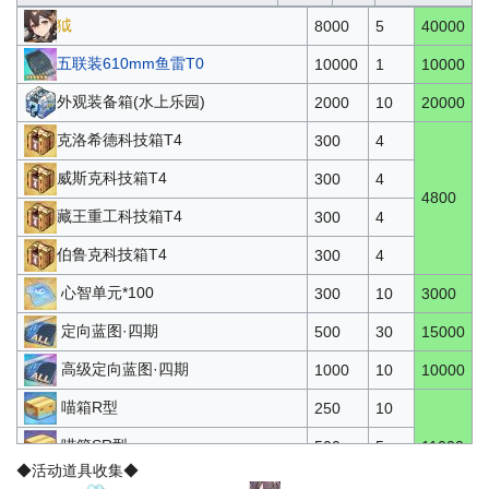
狘
8000
5
40000
五联装610mm鱼雷T0
10000
1
10000
外观装备箱(水上乐园)
2000
10
20000
克洛希德科技箱T4
300
4
威斯克科技箱T4
300
4
4800
藏王重工科技箱T4
300
4
伯鲁克科技箱T4
300
4
心智单元*100
300
10
3000
定向蓝图·四期
500
30
15000
高级定向蓝图·四期
1000
10
10000
喵箱R型
250
10
喵箱SR型
500
5
11000
◆活动道具收集◆
喵箱SSR型
3000
2