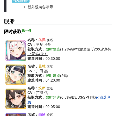
待完成内容
新外观装备演示
舰船
第一弹
限时获取
名称
：
岛风
驱逐
CV
：早见 沙织
获取方式
：
限时建造
(1.2%)/
限时建造累计200次兑换
（最多4次）
建造时间
：00:30:00
名称
：
葛城
正航
CV
：户田 惠
获取方式
：
限时建造
(2%)
建造时间
：04:20:00
名称
：
筑摩
重巡
CV
：芹泽 优
获取方式
：
限时建造
(0.5%)/
B3/D3/SP打捞
/
Pt商店兑
换
建造时间
：02:05:00
名称
：
由良
轻巡