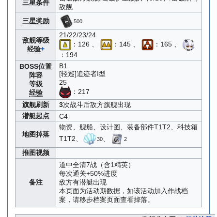
三星条件
敌舰
三星奖励
500
21/22/23/24
敌舰等级
：126 、
：145 、
：165 、
经验
+
：194
B1
BOSS位置
[轻巡]追迹者I型
阵容
25
等级
：217
经验
旗舰刷新
3
次战斗后敌方旗舰出现
潜艇起点
C4
物资、舰船、设计图、装备部件T1T2、科技箱
地图掉落
T1T2、
、
30
2
推图视频
道中全清7战（含1精英）
每次通关+50%进度
备注
敌方有潜艇出现
本页面为活动期数据，如该活动加入作战档
案，请移步档案页面查看掉落。