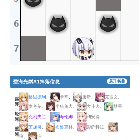
碧海光粼A1掉落信息
展开/折叠
格里德利
、
卡辛
、
唐斯
、
克雷文
、
驱
逐
麦考尔
、
小猎兔犬
、
大斗犬
、
彗星
轻
克利夫兰
、
海伦娜
、
利安得
巡
芝加哥
、
布鲁克林
、
彭萨科拉
、
重
巡
狼
、
狌