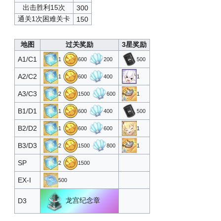
防御技能书T3
21
9000
2
出击胜利15次
300
通关1次困难关卡
150
心智单元
22
9500
300
杣
23
10000
1
地图
过关奖励
3星奖励
随机技能书T3
24
11000
2
A1/C1
1
600
200
500
心智单元
25
12000
500
A2/C2
1
600
400
1
巡洋改造图纸T3
26
13000
1
A3/C3
2
1500
600
1
驱逐改造图纸T3
27
14000
1
B1/D1
1
600
400
500
高级定向蓝图·四期
28
15000
1
B2/D2
1
600
600
1
杣
29
20000
1
B3/D3
2
1500
800
1
高级定向蓝图·四期
30
25000
2
SP
2
1500
特装型布里MKIII
31
30000
1
EX-I
500
随机技能书T3
32
35000
5
龙宫纪念章
D3
杣
33
40000
1