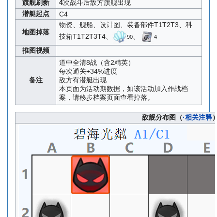
旗舰刷新
4
次战斗后敌方旗舰出现
潜艇起点
C4
物资、舰船、设计图、装备部件T1T2T3、科
地图掉落
技箱T1T2T3T4、
、
90
4
推图视频
道中全清8战（含2精英）
每次通关+34%进度
备注
敌方有潜艇出现
本页面为活动期数据，如该活动加入作战档
案，请移步档案页面查看掉落。
敌舰分布图（
·相关注释