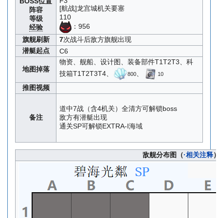
F3
BOSS位置
[航战]龙宫城机关要塞
阵容
110
等级
：956
经验
旗舰刷新
7
次战斗后敌方旗舰出现
潜艇起点
C6
物资、舰船、设计图、装备部件T1T2T3、科
地图掉落
技箱T1T2T3T4、
、
800
10
推图视频
道中7战（含4机关）全清方可解锁boss
备注
敌方有潜艇出现
通关SP可解锁EXTRA-I海域
敌舰分布图（
·相关注释