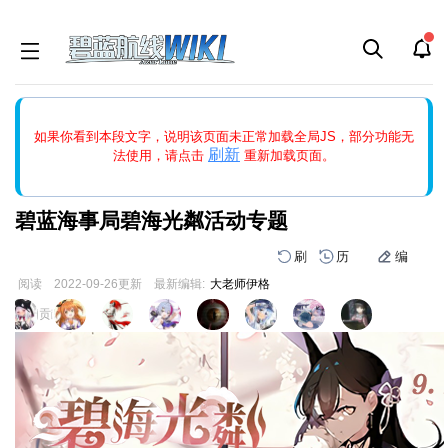
如果打开页面显示缩略图创建出错，请点击
刷新
或页面右上WIKI功
如果你看到本段文字，说明该页面未正常加载全局JS，部分功能无
能中的刷新按钮清除页面缓存并刷新，如果还有问题，请多尝试几
刷新
法使用，请点击
重新加载页面。
次。
碧蓝海事局碧海光粼活动专题
刷
历
编
阅读
2022-09-26
更新
最新编辑:
大老师伊格
跳
跳
页面贡献者 :
到
到
导
搜
航
索