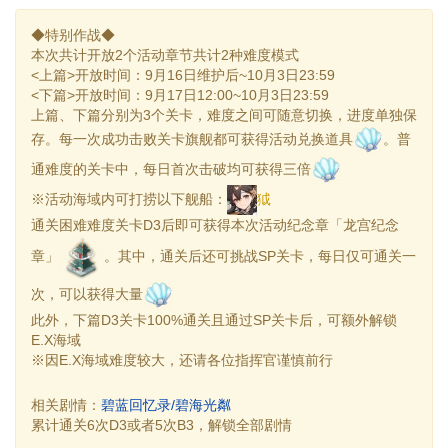
◆特别作战◆
本次共计开放2个活动章节共计2种难度模式
<上篇>开放时间：9月16日维护后~10月3日23:59
<下篇>开放时间：9月17日12:00~10月3日23:59
上篇、下篇分别为3个关卡，难度之间可随意切换，进度单独保
存。每一次成功击败关卡旗舰都可获得活动兑换道具
。普
通难度的关卡中，每日首次击破均可获得三倍
※活动海域内可打捞以下舰船：
狘
通关困难难度关卡D3后即可获得本次活动纪念章「龙宫纪念
章」
。其中，通关后还可挑战SP关卡，每日仅可通关一
次，可以获得大量
此外，下篇D3关卡100%通关且通过SP关卡后，可额外解锁
E.X海域
※因E.X海域难度较大，还请各位指挥官谨慎前行
相关剧情：
碧蓝回忆录/碧海光粼
累计通关6次D3或者5次B3，解锁全部剧情