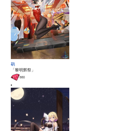
鹖
「黎明辉祭」
880