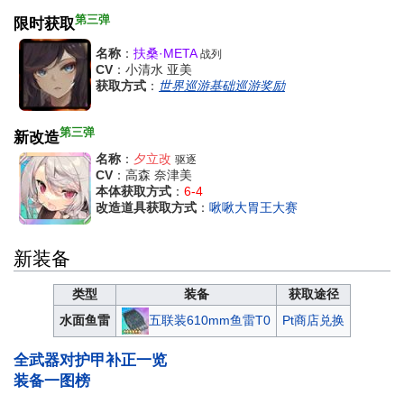
第三弹
限时获取
名称
：
扶桑·META
战列
CV
：小清水 亚美
获取方式
：
世界巡游基础巡游奖励
第三弹
新改造
名称
：
夕立改
驱逐
CV
：高森 奈津美
本体获取方式
：
6-4
改造道具获取方式
：
啾啾大胃王大赛
新装备
类型
装备
获取途径
五联装610mm鱼雷T0
水面鱼雷
Pt商店兑换
全武器对护甲补正一览
装备一图榜