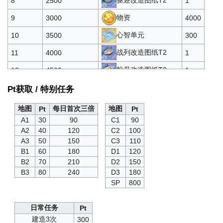
驱逐改造图纸T2
8
2500
1
物资
9
3000
4000
心智单元
10
3500
300
战列改造图纸T2
11
4000
1
航母改造图纸T2
12
4500
1
攻击技能书T3
13
5000
2
Pt获取 / 特别任务
心智单元
14
5500
300
地图
每日首次三倍
地图
Pt
Pt
A1
30
90
C1
90
巡洋改造图纸T3
15
6000
1
A2
40
120
C2
100
驱逐改造图纸T3
16
6500
1
A3
50
150
C3
110
B1
60
180
D1
120
辅助技能书T3
17
7000
2
B2
70
210
D2
150
B3
80
240
D3
180
心智单元
18
7500
300
SP
800
战列改造图纸T3
19
8000
1
日常任务
Pt
航母改造图纸T3
20
8500
1
建造3次
300