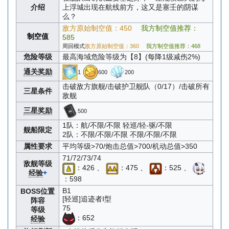
介绍
上浮城出现在航线前方，这又是塞壬的阴谋
么？
敌方原始制空值：450
我方制空值推荐：
制空值
585
周回模式
敌方原始制空值：360
我方制空值推荐：468
危险等级
最高海域危险等级为【8】(每降1级减伤2%)
通关奖励
1
600
200
击破敌方旗舰/击破护卫舰队（0/17）/击破所有
三星条件
敌舰
三星奖励
500
1队：航/不限/不限 轻巡/轻-驱/不限
舰船限定
2队：不限/不限/不限 不限/不限/不限
属性要求
平均等级>70/炮击总值>700/机动总值>350
71/72/73/74
敌舰等级
：426 、
：475 、
：525 、
经验
+
：598
B1
BOSS位置
[轻巡]追迹者I型
阵容
75
等级
：652
经验