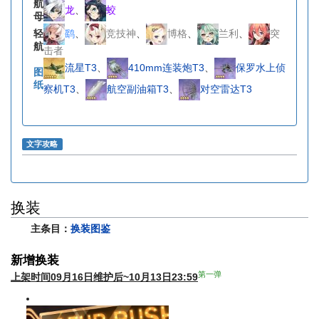
航
龙
、
蛟
母
鹞
、
竞技神
、
博格
、
兰利
、
突
轻
航
击者
流星T3
、
410mm连装炮T3
、
保罗水上侦
图
纸
察机T3
、
航空副油箱T3
、
对空雷达T3
文字攻略
换装
主条目：
换装图鉴
新增换装
第一弹
上架时间09月16日维护后~10月13日23:59