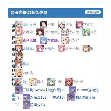
碧海光粼C1掉落信息
展开/折叠
命运女神
、
卡辛
、
唐斯
、
克雷文
、
驱
逐
麦考尔
、
小猎兔犬
、
大斗犬
、
彗星
轻
克利夫兰
、
海伦娜
、
利安得
巡
诺福克
、
萨福克
、
彭萨科拉
、
狼
、
重
巡
狌
战
反击
巡
战
内华达
列
轻
鹞
、
博格
、
兰利
、
突击者
航
三联装152mm主炮(白鹰)T3
、
152mm连装炮
图
T3
、
双联装152mm主炮T3
、
舰艇维修设备
纸
T2
、
陀螺仪T3