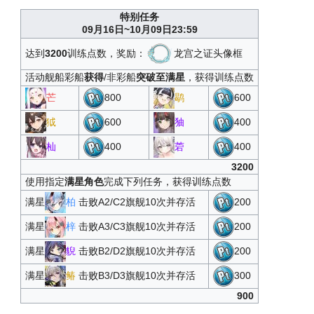
随机改造图纸T3
34
45000
2
特别任务
09月16日~10月09日23:59
高级定向蓝图·四期
35
50000
2
达到
3200
训练点数，奖励：
龙宫之证头像框
随机改造图纸T3
36
55000
2
活动舰船彩船
获得
/非彩船
突破至满星
，获得训练点数
杣
37
60000
1
芒
800
鹖
600
藏王科技箱T5
38
80000
1
狘
600
㹨
400
藏王科技箱T5
39
100000
1
杣
400
菪
400
3200
使用指定
满星角色
完成下列任务，获得训练点数
满星
柏
击败A2/C2旗舰10次并存活
200
满星
梓
击败A3/C3旗舰10次并存活
200
满星
貎
击败B2/D2旗舰10次并存活
200
满星
䲠
击败B3/D3旗舰10次并存活
300
900