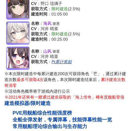
CV
：野口 琉璃子
获取方式
：
限时建造
(2.5%)
建造时间
：01:05:00
名称
：
海风
驱逐
CV
：河井 晴菜
获取方式
：
限时建造
(2.5%)
建造时间
：00:25:00
名称
：
山风
驱逐
CV
：河井 晴菜
获取方式
：
Pt累计奖励
※本次限时建造中每累计建造200次可获得角色「芒」，通过累计建
造次数
最多可获取4次
该角色，本次限时建造结束后，
累计建造次数
将清零
※活动角色概率将于游戏内进行公示
※2021年还将有一艘通过建造获取的「海上传奇」稀有度舰船登场
建造模拟器/限时建造
PVE用舰船综合性能强度榜
全船全弹发射，专属弹幕，技能弹幕性能一览
常用舰船理论综合输出与生存能力