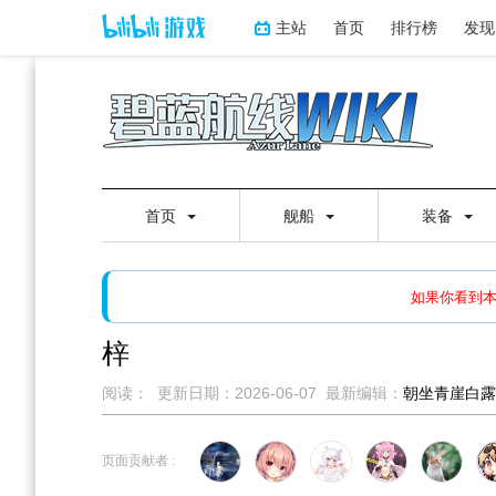
主站
首页
排行榜
发现
首页
舰船
装备
如果打开页面显示缩略图创
如果你看到
梓
阅读：
更新日期：
2026-06-07
最新编辑：
朝坐青崖白露
跳
跳
到
到
页面贡献者 :
导
搜