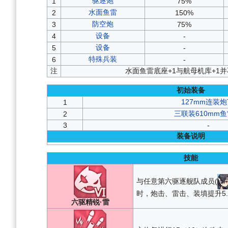
驱逐炮
1
75%
水面鱼雷
2
150%
防空炮
3
75%
设备
4
-
设备
5
-
特殊兵装
6
-
注
水面鱼雷底座+1与航母机库+1
初始装备
127mm连装炮
1
三联装610mm鱼
2
3
-
装备说明
技能
与任意第六驱逐舰队成员(
时，炮击、雷击、装填提升5.
六驱精锐·雷