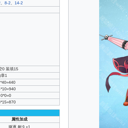
2
、
8-2
、
14-2
空0 装填15
勋章1
1*40=440
4*10=940
0*0=0
8*15=870
属性加成
驱逐 耐久+1