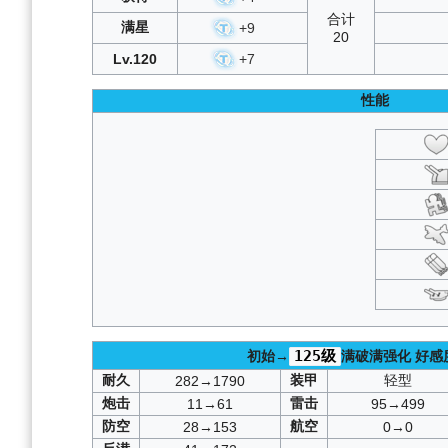
合计
满星
+
9
20
Lv.120
+
7
性能
125级
初始→
满破满强化
好感
耐久
装甲
轻型
282→1790
炮击
雷击
11→61
95→499
防空
航空
28→153
0→0