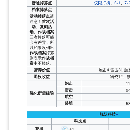
普通
掉落点
仅限打捞
、
6-1
、
7-
档案
掉落点
活动
掉落点
请
注意！
首次活
动
、
复刻活
动
、
作战档案
三者掉落可能
会有差异，所
以如果没列出
作战档案
掉落
则表示
作战档
案
中不掉落。
营养
价值
炮击4 雷击31 航
退役
收益
物资12、
炮击
1
雷击
9
强化
所需
经验
航空
装填
5
舰队科技
+
科技点
获得
+
4