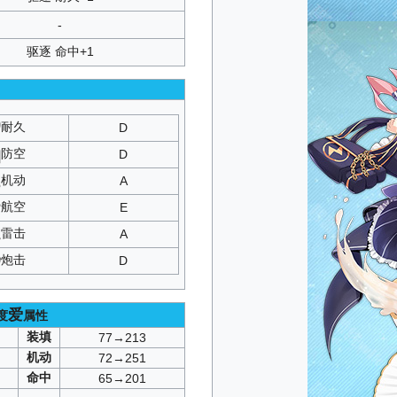
-
驱逐 命中+1
耐久
D
防空
D
机动
A
航空
E
雷击
A
炮击
D
爱
度
属性
装填
77→213
机动
72→251
命中
65→201