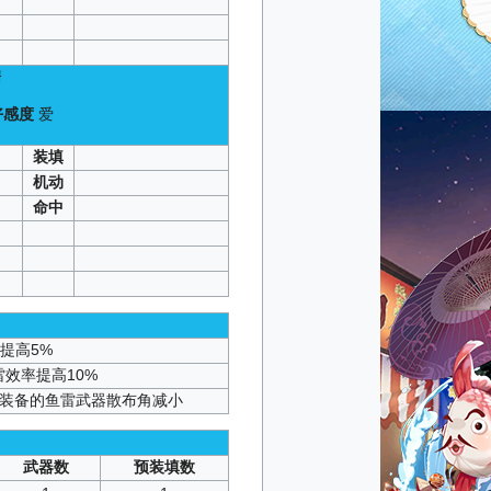
据
好感度
爱
）
装填
机动
命中
提高5%
雷效率提高10%
身装备的鱼雷武器散布角减小
武器数
预装填数