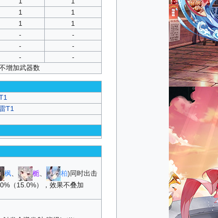
1
1
1
1
1
1
-
-
-
-
-
-
并不增加武器数
T1
雷T1
枫
、
栀
、
柏
)同时出击
0%（15.0%），效果不叠加