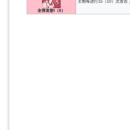
主炮每进行15（10）次攻击，
全弹发射I（II）