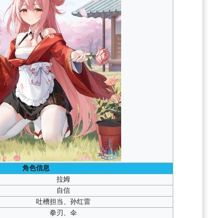
角色信息
拉姆
自信
吐槽担当、
孙红雷
拳刃、伞