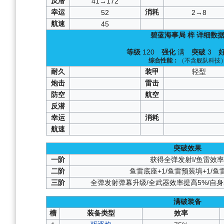
反潜
41→172
幸运
消耗
52
2→8
航速
45
碧蓝海事局
梓
详细数
等级
120
强化
满
突破
3
综合性能：
（不含舰队科技
耐久
装甲
轻型
炮击
雷击
防空
航空
反潜
幸运
消耗
航速
突破效果
一阶
获得全弹发射I/鱼雷效率
二阶
鱼雷底座+1/鱼雷预装填+1/鱼
三阶
全弹发射弹幕升级/全武器效率提高5%/自
满破装备
槽
装备类型
效率