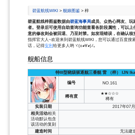
航
索
碧蓝航线WIKI
>
舰娘图鉴
>
梓
碧蓝航线
梓
图鉴数据由
碧蓝海事局
成员、众热心网友、玩
者。登录后可使用自助查询功能查看各阶段属性，可以上
意的修改则会被回退、乃至封禁。如发现错误，在确认核实
指挥官大人~欢迎来到碧蓝航线WIKI，您可以通过百度搜索“碧
话，记得
安利
给更多人哟ヾ(o◕∀◕)ﾉ。
舰船信息
特III型晓级驱逐舰三番舰
雷
（梓）
IJN Ik
编号
NO.
161
★★☆☆☆
稀有度
稀有
实装
日期
2017年07
相关
活动
相关
活动默认包含
该活动的复刻
建造
时间
无法建