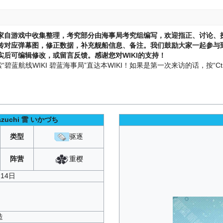
家自游戏中收集整理，考究部分由海事局考究组编写，欢迎指正、讨论、
传对应弹幕图，修正数据，补充舰船信息、备注。我们鼓励大家一起参与到
后可编辑修改，或留言反馈。感谢您对WIKI的支持！
蓝航线WIKI 碧蓝海事局”直达本WIKI！如果是第一次来访的话，按“Ctr
azuchi
雷 いかづち
类型
驱逐
重樱
阵营
月14日
造