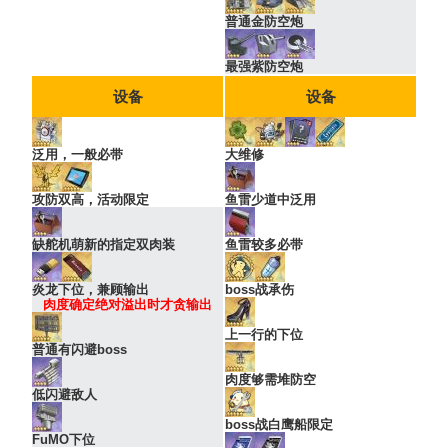
普通金防空炮
最强紫防空炮
设备
设备
泛用，一般必带
大维修
攻防双高，活动限定
鱼雷少道中泛用
缺舵机萌新的指定双肉装
鱼雷较多必带
炎龙下位，兼顾输出
boss战承伤
肉度确定绝对溢出时才贪输出
上一行的下位
普通有闪避boss
肉度够需堆防空
低闪避敌人
boss战白鹰船限定
FuMO下位