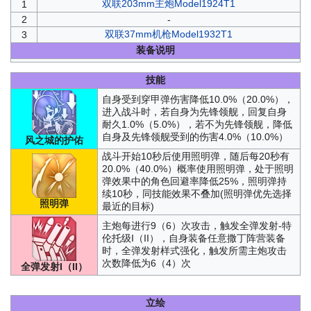
双联203mm主炮Model1924T1
1
2
-
双联37mm机枪Model1932T1
3
装备说明
技能
自身受到穿甲弹伤害降低10.0%（20.0%），
进入战斗时，若自身为先锋领舰，回复自身
耐久1.0%（5.0%），若不为先锋领舰，降低
自身及先锋领舰受到的伤害4.0%（10.0%）
风之城的护佑
战斗开始10秒后使用照明弹，随后每20秒有
20.0%（40.0%）概率使用照明弹，处于照明
弹效果中的角色回避率降低25%，照明弹持
续10秒，同技能效果不叠加(照明弹优先选择
照明弹
最近的目标)
主炮每进行9（6）次攻击，触发全弹发射-特
伦托级I（II），自身装备任意撒丁阵营装备
时，全弹发射样式强化，触发所需主炮攻击
次数降低为6（4）次
全弹发射I（II）
立绘