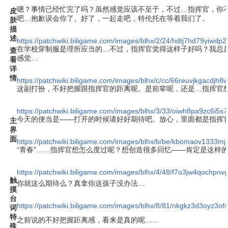
嗯？事情已经忙完了吗？虽然感觉应该不至于，不过…指挥官，你
皮
吧…抱歉误会你了。好了，一起走吧，特伦托在等着我们了。
肤
描
述
https://patchwiki.biligame.com/images/blhx/2/24/hdtj7hd79yiwd
在学校穿制服是理所应当的…不过，指挥官觉得这样子好吗？我总
查
感觉…
看
详
情
https://patchwiki.biligame.com/images/blhx/c/cc/66reuvjkgacdjh8
这副打扮，不好把握跟指挥官的距离呢。是前辈呢，还是…指挥官
https://patchwiki.biligame.com/images/blhx/3/33/oiwh8pa9zc6i5
今天的便当是——打开的时候请好好期待吧。放心，里面都是指挥
主
界
面
https://patchwiki.biligame.com/images/blhx/b/be/kbomaov1333m
“青春”……指挥官想怎么度过呢？想创造很多回忆——肯定是这样
https://patchwiki.biligame.com/images/blhx/4/48/f7o3jw4qochpnv
触
你就这么期待么？真拿你这孩子没办法…
摸
台
https://patchwiki.biligame.com/images/blhx/8/81/nkgkz3d3oyz3o
词
特
之前说的不好把握距离感，看来是真的呢……
殊