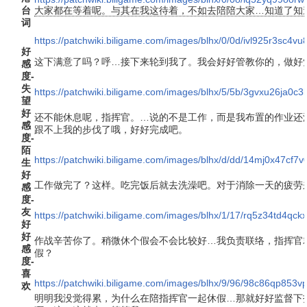
台
大家都在等着呢。与其在我这待着，不如去陪陪大家…知道了知
词
https://patchwiki.biligame.com/images/blhx/0/0d/ivl925r3sc
好
这下满意了吗？呼…接下来轮到我了。我会好好管教你的，做好
感
度-
失
https://patchwiki.biligame.com/images/blhx/5/5b/3gvxu26ja0c
望
好
还不能休息呢，指挥官。…说的不是工作，而是我布置的作业还
感
跟不上我的步伐了哦，好好完成吧。
度-
陌
https://patchwiki.biligame.com/images/blhx/d/dd/14mj0x47cf7v
生
好
工作做完了？这样。吃完饭后就去洗澡吧。对于消除一天的疲劳
感
度-
友
https://patchwiki.biligame.com/images/blhx/1/17/rq5z34td4q
好
好
作战辛苦你了。稍微休个假会不会比较好…我负责联络，指挥官
感
假？
度-
喜
https://patchwiki.biligame.com/images/blhx/9/96/98c86qp8
欢
明明我没觉得累，为什么在陪指挥官一起休假…那就好好监督下