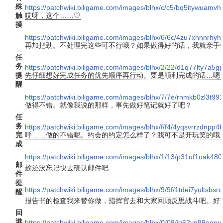
殊
https://patchwiki.biligame.com/images/blhx/c/c5/bq5itywuam
触
哎呀，这个……♡
摸
https://patchwiki.biligame.com/images/blhx/6/6c/4zu7xhnnrhy
再加把劲。不处理完这些可不行哦？如果做得好的话，我就亲手
任
务
https://patchwiki.biligame.com/images/blhx/2/22/d1q77lty7
提
先仔细想好完成任务的优先顺序再行动。要是顺利完成的话…嗯
醒
https://patchwiki.biligame.com/images/blhx/7/7e/rnmkb0zl3t
做得不错。就像我说的那样，事先做好笔记就好了吧？
任
务
https://patchwiki.biligame.com/images/blhx/f/f4/4yqsvrrzdnp
完
呼……做的不错呢。约会的约定怎么样了？我可不是开玩笑的哦
成
https://patchwiki.biligame.com/images/blhx/1/13/p31uf1oak48
邮
趁还没忘记快去确认邮件吧
件
提
https://patchwiki.biligame.com/images/blhx/9/9f/1tdei7yultsbs
醒
报告书的检查我来替你做，指挥官去和大家回顾反思战斗吧。好
回
港
https://patchwiki.biligame.com/images/blhx/0/08/iq52yq99oor