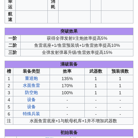
幸
消
运
耗
航
速
突破效果
一阶
获得全弹发射I/主炮效率提高5%
二阶
鱼雷底座+1/鱼雷预装填+1/鱼雷效率提高10%
三阶
全弹发射弹幕升级/鱼雷效率提高15%
满破装备
槽
装备类型
效率
武器数
预装填数
重巡炮
1
135%
1
1
水面鱼雷
2
170%
1
1
防空炮
3
100%
1
1
设备
4
-
-
-
设备
5
-
-
-
特殊兵装
6
-
-
-
注
水面鱼雷底座+1与航母机库+1并不增加武器数
初始装备