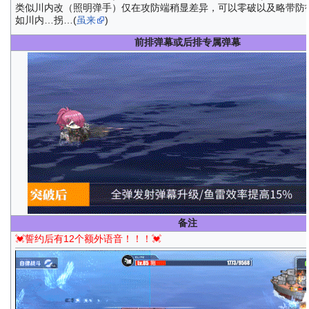
类似川内改（照明弹手）仅在攻防端稍显差异，可以零破以及略带防
如川内…拐…(
虽来
)
前排弹幕或后排专属弹幕
备注
💓誓约后有12个额外语音！！！💓