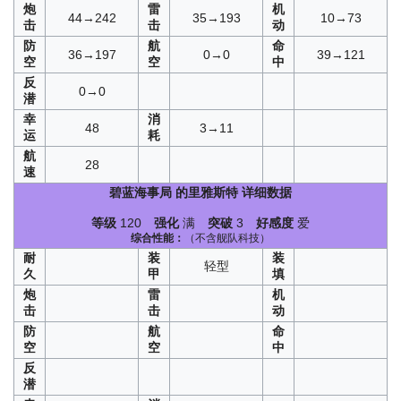
炮
雷
机
44→242
35→193
10→73
击
击
动
防
航
命
36→197
0→0
39→121
空
空
中
反
0→0
潜
幸
消
48
3→11
运
耗
航
28
速
碧蓝海事局
的里雅斯特
详细数据
等级
120
强化
满
突破
3
好感度
爱
综合性能：
（不含舰队科技）
耐
装
装
轻型
久
甲
填
炮
雷
机
击
击
动
防
航
命
空
空
中
反
潜