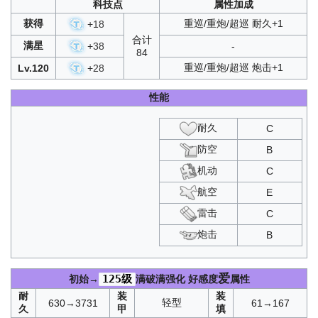
科技点
属性加成
获得
重巡/重炮/超巡 耐久+1
+
18
合计
满星
+
38
-
84
重巡/重炮/超巡 炮击+1
Lv.120
+
28
性能
耐久
C
防空
B
机动
C
航空
E
雷击
C
炮击
B
爱
125级
初始→
满破满强化
好感度
属性
耐
装
装
轻型
630→3731
61→167
久
甲
填