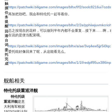
触
https://patchwiki.biligame.com/images/blhx/f/f2/soolc8216ui7ozd
摸
任
再加把劲吧。我会和特伦托一起等着你。
务
提
https://patchwiki.biligame.com/images/blhx/2/2e/pphiiwjuvmkcri
醒
总之按现在的花样，可以做到半年内都不会重复…接下来……啊，
回
在说的是便当配菜哦。
港
台
词
https://patchwiki.biligame.com/images/blhx/a/ae/3vq4ew5jjr5i0
委
委托组好像回来了呢，从这能看见么。
托
完
https://patchwiki.biligame.com/images/blhx/1/1f/redplf95ux386i
成
舰船相关
特伦托级重巡洋舰
特伦托级
重巡洋舰
是意
大利海军根据
1923/24年计划