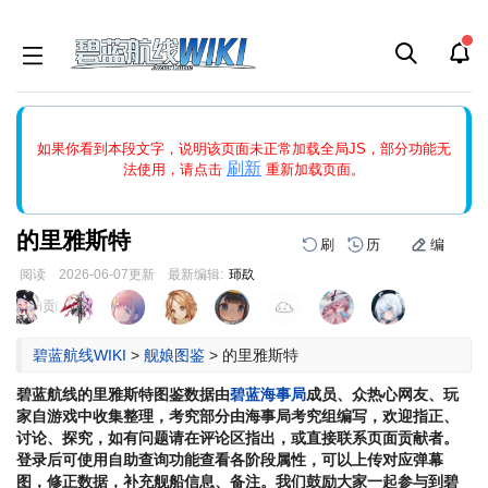
如果打开页面显示缩略图创建出错，请点击
刷新
或页面右上WIKI功
如果你看到本段文字，说明该页面未正常加载全局JS，部分功能无
能中的刷新按钮清除页面缓存并刷新，如果还有问题，请多尝试几
刷新
法使用，请点击
重新加载页面。
次。
的里雅斯特
刷
历
编
阅读
2026-06-07
更新
最新编辑:
㺰镹
跳
跳
页面贡献者 :
到
到
导
搜
碧蓝航线WIKI
>
舰娘图鉴
>
的里雅斯特
航
索
碧蓝航线
的里雅斯特
图鉴数据由
碧蓝海事局
成员、众热心网友、玩
家自游戏中收集整理，考究部分由海事局考究组编写，欢迎指正、
讨论、探究，如有问题请在评论区指出，或直接联系页面贡献者。
登录后可使用自助查询功能查看各阶段属性，可以上传对应弹幕
图，修正数据，补充舰船信息、备注。我们鼓励大家一起参与到碧