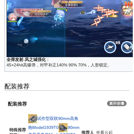
全弹发射-风之城强化
：
45×24hit高爆弹，对甲补正140% 90% 70%，人形锁定。
配装推荐
配装推荐
展开/折叠
试作型双联90mm高角
炮Model1939T0
90mm
特殊推荐
推荐人
坐看云起