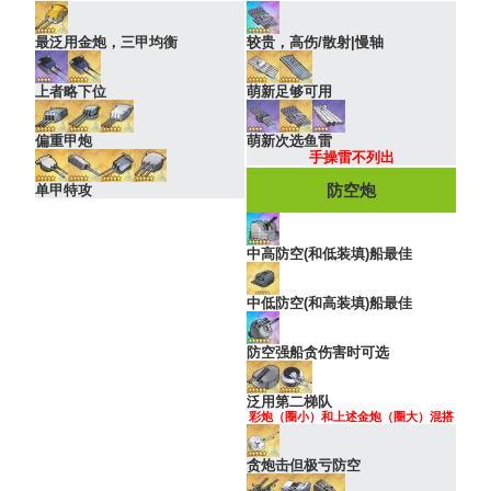
最泛用金炮，三甲均衡
较贵，高伤/散射|慢轴
上者略下位
萌新足够可用
偏重甲炮
萌新次选鱼雷
手操雷不列出
防空炮
单甲特攻
中高防空(和低装填)船最佳
中低防空(和高装填)船最佳
防空强船贪伤害时可选
泛用第二梯队
彩炮（圈小）和上述金炮（圈大）混搭
贪炮击但极亏防空