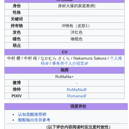
身份
身材火爆的家庭教师(
性格
关键词
持有物
冲锋枪（皮肤1）
发色
洋红色
瞳色
橄榄色
萌点
CV
中村 樱 / 中村 桜 / なかむら さくら / Nakamura Sakura /
个人推
特
/
事务所个人介绍页
画师
RoMaNa
+
微博
-
推特
RoMaNa
PIXIV
Romana
强度评价
认知觉醒推荐榜
舰船输出生存参考
（以下评价内容阅读时应注意时效性）