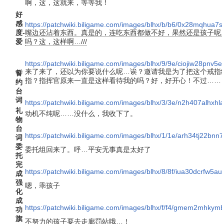
啊，这，这就来，等等我！
好
感
https://patchwiki.biligame.com/images/blhx/b/b6/0x28mqhua
度-
嘴边还沾着东西。真是的，连吃东西都做不好，果然还是孩子呢
爱
吗？这，这样啊…///
https://patchwiki.biligame.com/images/blhx/9/9e/ciojiw28pnv
来了来了，还以为你要说什么呢…诶？邀请我是为了把这个戒指
誓
指？指挥官原来一直是这样看待我的吗？好，好开心！不过……
约
台
词
https://patchwiki.biligame.com/images/blhx/3/3e/n2h407alhxhl
礼
动机不纯呢……没什么，我收下了。
物
台
https://patchwiki.biligame.com/images/blhx/1/1e/arh34tj22
词
委
委托组回来了。呼…平安无事真是太好了
托
完
https://patchwiki.biligame.com/images/blhx/8/8f/iua30dcrfw
成
强
嗯，乖孩子
化
成
https://patchwiki.biligame.com/images/blhx/f/f4/gmem2mhky
功
旗
不努力的孩子要去走廊罚站哦…！