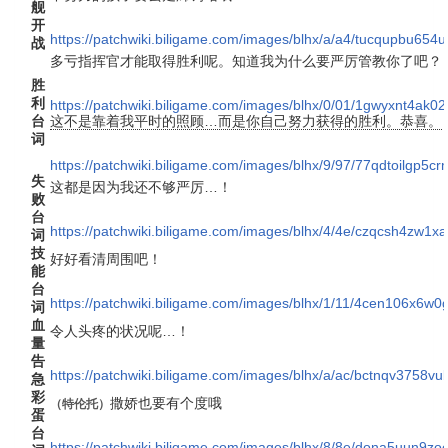
舰
开
https://patchwiki.biligame.com/images/blhx/a/a4/tucqupbu654
战
多亏指挥官才能取得胜利呢。知道我为什么要严厉管教你了吧？
胜
利
https://patchwiki.biligame.com/images/blhx/0/01/1gwyxnt4a
台
这不是靠着我平时的照顾…而是你自己努力获得的胜利。恭喜。
词
https://patchwiki.biligame.com/images/blhx/9/97/77qdtoilgp
失
这都是因为我还不够严厉…！
败
台
https://patchwiki.biligame.com/images/blhx/4/4e/czqcsh4zw1x
词
技
好好看清周围吧！
能
台
https://patchwiki.biligame.com/images/blhx/1/11/4cen106x6w0
词
血
令人头疼的状况呢…！
量
告
https://patchwiki.biligame.com/images/blhx/a/ac/bctnqv3758vu
急
彩
撒娇也要有个度哦
（
特伦托
）
蛋
台
https://patchwiki.biligame.com/images/blhx/8/8e/dona5uun9z