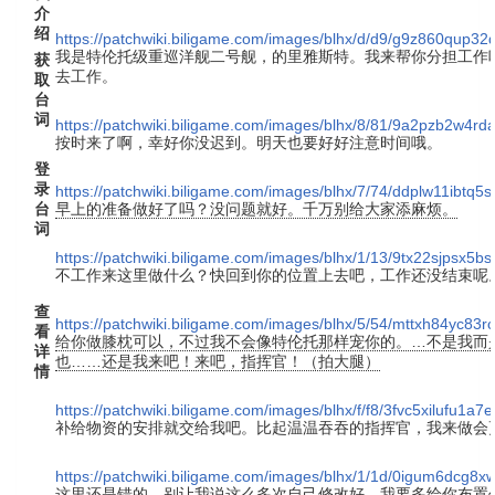
介
绍
https://patchwiki.biligame.com/images/blhx/d/d9/g9z860qup
我是特伦托级重巡洋舰二号舰，的里雅斯特。我来帮你分担工作
获
去工作。
取
台
词
https://patchwiki.biligame.com/images/blhx/8/81/9a2pzb2w4
按时来了啊，幸好你没迟到。明天也要好好注意时间哦。
登
录
https://patchwiki.biligame.com/images/blhx/7/74/ddplw11ib
台
早上的准备做好了吗？没问题就好。千万别给大家添麻烦。
词
https://patchwiki.biligame.com/images/blhx/1/13/9tx22sjpsx
不工作来这里做什么？快回到你的位置上去吧，工作还没结束呢
查
https://patchwiki.biligame.com/images/blhx/5/54/mttxh84yc8
看
给你做膝枕可以，不过我不会像特伦托那样宠你的。…不是我而
详
也……还是我来吧！来吧，指挥官！（拍大腿）
情
https://patchwiki.biligame.com/images/blhx/f/f8/3fvc5xilufu1a
补给物资的安排就交给我吧。比起温温吞吞的指挥官，我来做会
https://patchwiki.biligame.com/images/blhx/1/1d/0igum6dcg8x
这里还是错的。别让我说这么多次自己修改好。我要多给你布置