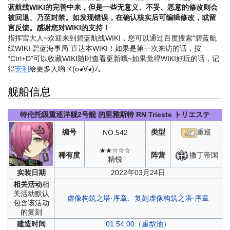
蓝航线WIKI的完善中来，但是一些无意义、不妥、恶意的修改则会
被回退、乃至封禁。如发现错误，在确认核实后可编辑修改，或留
言反馈。感谢您对WIKI的支持！
指挥官大人~欢迎来到碧蓝航线WIKI，您可以通过百度搜索“碧蓝航
线WIKI 碧蓝海事局”直达本WIKI！如果是第一次来访的话，按
“Ctrl+D”可以收藏WIKI随时查看更新哦~
如果觉得WIKI好玩的话，记
得
安利
给更多人哟ヾ(o◕∀◕)ﾉ。
舰船信息
特伦托级重巡洋舰2号舰
的里雅斯特
RN Trieste
トリエステ
编号
类型
重巡
NO.
542
★★☆☆☆
撒丁帝国
稀有度
阵营
精锐
实装
日期
2022年03月24日
相关
活动
相
关活动默认
虚像构筑之塔·序章
、
复刻虚像构筑之塔·序章
包含该活动
的复刻
建造
时间
01:54:00（重型池）