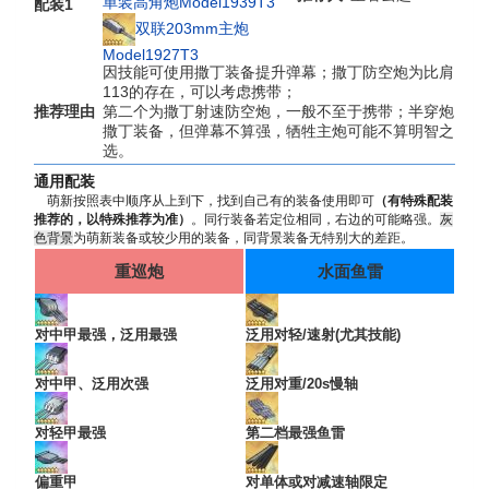
单装高角炮Model1939T3
配装1
双联203mm主炮
Model1927T3
因技能可使用撒丁装备提升弹幕；撒丁防空炮为比肩
113的存在，可以考虑携带；
推荐理由
第二个为撒丁射速防空炮，一般不至于携带；半穿炮
撒丁装备，但弹幕不算强，牺牲主炮可能不算明智之
选。
通用配装
萌新按照表中顺序从上到下，找到自己有的装备使用即可
（有特殊配装
推荐的，以特殊推荐为准）
。同行装备若定位相同，右边的可能略强。
灰
色背景
为萌新装备或较少用的装备，同背景装备无特别大的差距。
重巡炮
水面鱼雷
对中甲最强，泛用最强
泛用对轻/速射(尤其技能)
对中甲、泛用次强
泛用对重/20s慢轴
对轻甲最强
第二档最强鱼雷
偏重甲
对单体或对减速轴限定