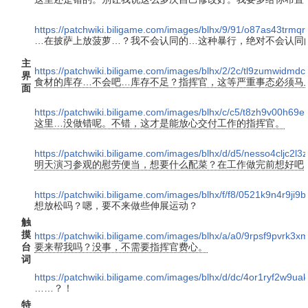
https://patchwiki.biligame.com/images/blhx/9/91/o87as43trmqr
…在披萨上放菠萝…？我不会认同的…这种暴行，绝对不会认同
主
https://patchwiki.biligame.com/images/blhx/2/2c/tl9zumwidm
界
食材的库存…不会吧…库存不足？指挥官，这等严重事态必须马
面
https://patchwiki.biligame.com/images/blhx/c/c5/t8zh9v00h69
这里…没做错呢。不错，这才是能放心交付工作的指挥官。
https://patchwiki.biligame.com/images/blhx/d/d5/nesso4cljc
明天演习参观的慰劳便当，想要什么配菜？在工作做完前想好吧
https://patchwiki.biligame.com/images/blhx/f/f8/0521k9n4r9
想放松吗？嗯，要不来做些伸展运动？
触
摸
https://patchwiki.biligame.com/images/blhx/a/a0/9rpsf9pvrk
台
要来帮我吗？没事，不需要指挥官费心。
词
https://patchwiki.biligame.com/images/blhx/d/dc/4or1ryf2w9
……？！
特