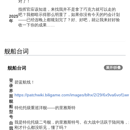
对了！
指挥官应该知道，来找我并不是拿了巧克力就可以走的
吧？我都暗示得那么明显了，如果你没有今天的约会计划
2025
——已经连晚上都规划完了？好、好吧，就让我来好好验
年
收一下你的成果……
舰船台词
舰船台词
展开/折叠
登
碧蓝航线！
录
界
https://patchwiki.biligame.com/images/blhx/2/29/6x9va6v
面
舰
船
特伦托级重巡洋舰——的里雅斯特
型
号
我是特伦托级二号舰，的里雅斯特号。在大战中活跃于陆间海，
自
刚才什么都没听见，懂了吗？
我