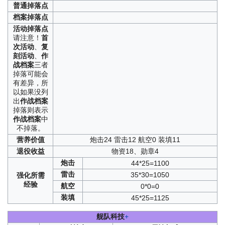
普通
掉落点
档案
掉落点
活动
掉落点
请注意！
首
次活动
、
复
刻活动
、
作
战档案
三者
掉落可能会
有差异，所
以如果没列
出
作战档案
掉落则表示
作战档案
中
不掉落。
营养
价值
炮击24 雷击12 航空0 装填11
退役
收益
物资18、勋章4
炮击
44*25=1100
雷击
35*30=1050
强化
所需
经验
航空
0*0=0
装填
45*25=1125
舰队科技
+