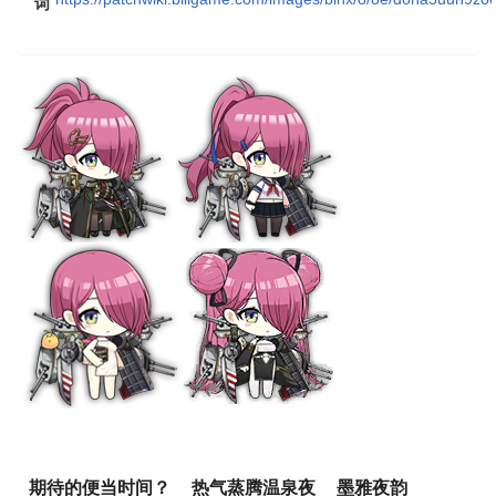
词
期待的便当时间？
热气蒸腾温泉夜
墨雅夜韵