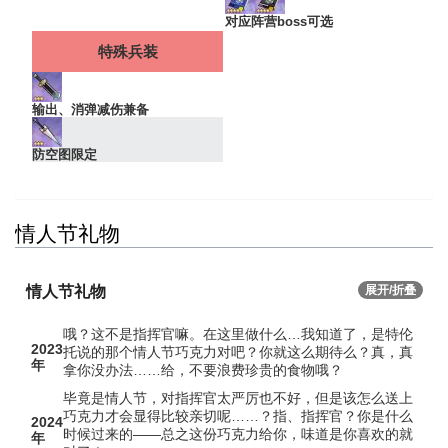
对应阵营boss可选
特殊兵装
输出、消弹减伤兼备
防空图限定
情人节礼物
情人节礼物
展开/折叠
哦？这不是指挥官嘛。在这里做什么…我知道了，是特伦
2023
托说的那个情人节巧克力对吧？你就这么期待么？真，真
年
拿你没办法……给，不要浪费珍贵的食物哦？
毕竟是情人节，对指挥官太严厉也不好，但是该怎么送上
巧克力才会显得比较亲切呢……？指、指挥官？你是什么
2024
时候过来的——总之这份巧克力给你，味道是你喜欢的就
年