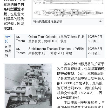
建造的
最早的
条约型重巡洋
舰
，也是意大
利最早的现代
特伦托级重巡洋舰线稿
巡洋舰，同型
舰
2艘
。
特伦
Odero Terni Orlando （奥德罗·特尔尼·奥
1925年2月
RN
Trento
托
兰多合资，简称OTO）承建
8日动工
的里
Stabilimento Tecnico Triestino （的里雅
1925年6月
RN
雅斯
Trieste
斯特技术工厂，简称STT）承建
22日动工
特
基本设计指标是将防护置于
次位而重视航速，也就是
高速轻
防护侦察型
。为此，本级舰采用
了各国重巡洋舰中输出功率最大
的150000马力发动机，最高航
速可以达到35节。锅炉舱与轮
机舱交错布局（8-2-4-2），因
此1号烟囱较粗。
本级舰采用平甲板船型，与
各国不同的是意大利将舰载水上