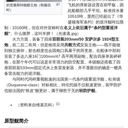
飞机的弹射器设置在前甲板，因
的里雅斯特舰艏主炮（刚服役
时）
此船艏部几乎平坦。标准排水量
10510吨，显然已经超出了《华
盛顿海军条约》的巡洋舰吨位限
制：10160吨，但在对外宣称时在
名义上依旧属于“条约型重巡洋
舰”
。
什么微胖，这叫丰腴！（光速逃.jpg）
火力方面，装备了四座
双联装203mm/50 安萨尔多 1924型主
炮
，前二后二布局：但是炮塔采用
共鞍方式
安装主炮——既不能做
到独立俯仰，射击精度也会因炮口风暴干扰而变差。在船体中部则
安装了多达八座16门100mm/47 高平两用副炮，配合四座单装砰砰
炮，在那个年代可以说是非常强力的防空配置。本级舰还搭载了四
座双联装533mm固定式水上鱼雷发射器，并不显眼但的确是一艘具
备雷击能力的巡洋舰。
与同时代同样重视航速的法国第一代条约级重巡洋舰，杜肯级
（Duquesne-class）对标相比，特伦托级不仅航速更快，装甲防护
也较法国的“铁皮”舰更好，属于聊胜于无的
轻防护舰
。
[1]
（资料来自维基百科）
原型舰简介