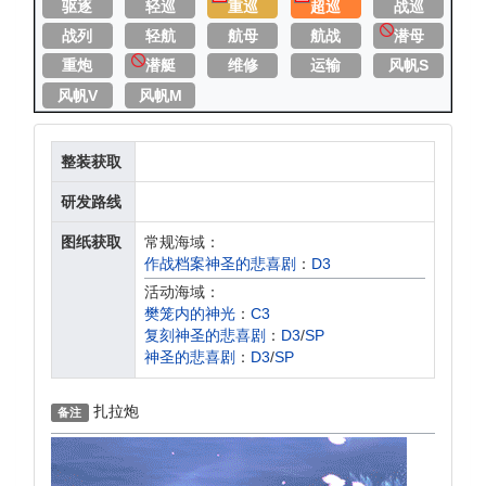
驱逐
轻巡
重巡
超巡
战巡
战列
轻航
航母
航战
潜母
重炮
潜艇
维修
运输
风帆S
风帆V
风帆M
整装获取
研发路线
图纸获取
常规海域：
作战档案神圣的悲喜剧
：
D3
活动海域：
樊笼内的神光
：
C3
复刻神圣的悲喜剧
：
D3
/
SP
神圣的悲喜剧
：
D3
/
SP
扎拉炮
备注