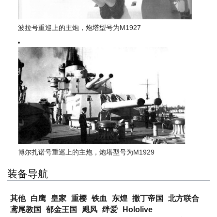
波拉号重巡上的主炮，炮塔型号为M1927
博尔扎诺号重巡上的主炮，炮塔型号为M1929
装备导航
其他
白鹰
皇家
重樱
铁血
东煌
撒丁帝国
北方联合
鸢尾教国
郁金王国
飓风
绊爱
Hololive