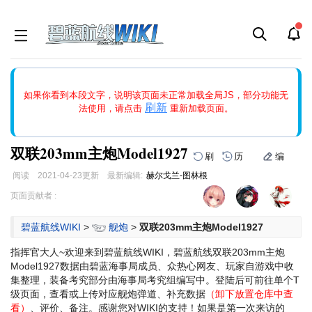
如果打开页面显示缩略图创建出错，请点击
刷新
或页面右上WIKI功
如果你看到本段文字，说明该页面未正常加载全局JS，部分功能无
能中的刷新按钮清除页面缓存并刷新，如果还有问题，请多尝试几
刷新
法使用，请点击
重新加载页面。
次。
双联203mm主炮Model1927
刷
历
编
阅读
2021-04-23
更新
最新编辑:
赫尔戈兰-图林根
跳
跳
页面贡献者 :
到
到
导
搜
碧蓝航线WIKI
>
舰炮
>
双联203mm主炮Model1927
航
索
指挥官大人~欢迎来到碧蓝航线WIKI，碧蓝航线双联203mm主炮
Model1927数据由碧蓝海事局成员、众热心网友、玩家自游戏中收
集整理，装备考究部分由海事局考究组编写中。登陆后可前往单个T
级页面，查看或上传对应舰炮弹道、补充数据
（卸下放置仓库中查
看）
、评价、备注。感谢您对WIKI的支持！
如果是第一次来访的