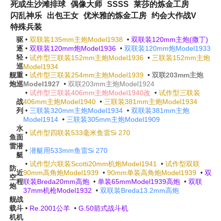
死或生沙滩排球
偶像大师
SSSS
莱莎的炼金工房
闪乱神乐
出包王女
优米雅的炼金工房
约会大作战V
特殊兵装
驱
•
双联装135mm主炮Model1938
•
双联装120mm主炮(撒丁)
逐
•
双联装120mm炮Model1936
•
双联装120mm炮Model1933
轻
•
试作型三联装152mm主炮Model1936
•
三联装152mm主炮
巡
Model1934
舰
重
•
试作型三联装254mm主炮Model1939
•
双联203mm主炮
炮
巡
Model1927
•
双联203mm主炮Model1924
•
试作型三联装406mm主炮Model1940改
•
试作型三联装
战
406mm主炮Model1940
•
三联装381mm主炮Model1934
列
•
三联装320mm主炮Model1934
•
双联装381mm主炮
Model1914
•
三联装305mm主炮Model1909
水
•
试作型四联装533毫米鱼雷Si 270
鱼
面
雷
潜
•
潜艇用533mm鱼雷Si 270
艇
•
试作型六联装Scotti20mm机炮Model1941
•
试作型双联
防
近
90mm高角炮Model1939
•
90mm单装高角炮Model1939
•
双
空
程
联装Breda20mm高炮
•
单装65mmModel1939高炮
•
双联
炮
37mm机枪Model1932
•
双联装Breda13.2mm高炮
舰
战
载
斗
•
Re.2001公羊
•
G.50箭式战斗机
机
机