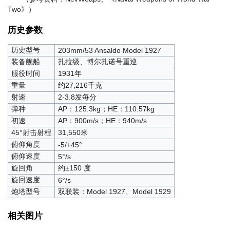
Two》）
历史参数
历史型号
203mm/53 Ansaldo Model 1927
装备舰船
扎拉级、博尔扎诺号重巡
服役时间
1931年
重量
约27,216千克
射速
2-3.8发每分
弹种
AP：125.3kg；HE：110.57kg
初速
AP：900m/s；HE：940m/s
45°射击射程
31,550米
俯仰角度
-5/+45°
俯仰速度
5°/s
旋回角
约±150 度
旋回速度
6°/s
炮塔型号
双联装：Model 1927、Model 1929
相关图片