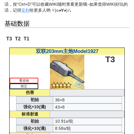
话，按“Ctrl+D”可以收藏WIKI随时查看更新哦~
如果觉得WIKI好玩的
话，记得
安利
给更多人哟ヾ(o◕∀◕)ﾉ。
基础数据
T3
T2
T1
双联203mm主炮Model1927
T3
重巡炮
锁定
伤害
初始
36×8
强化+10(满)
43×8
标准射速
初始
10.91s/轮
强化+10(满)
8.58s/轮