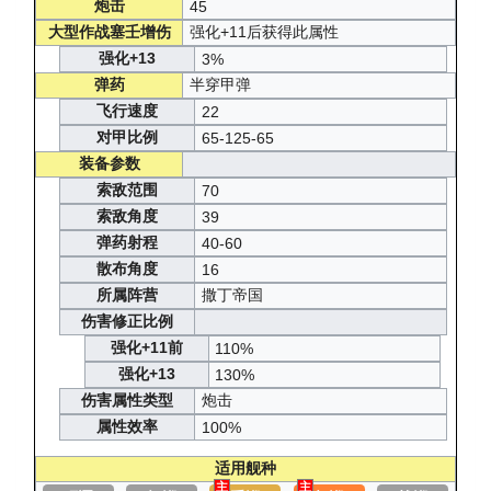
炮击
45
大型作战塞壬增伤
强化+11后获得此属性
强化+13
3%
弹药
半穿甲弹
飞行速度
22
对甲比例
65-125-65
装备参数
索敌范围
70
索敌角度
39
弹药射程
40-60
散布角度
16
所属阵营
撒丁帝国
伤害修正比例
强化+11前
110%
强化+13
130%
伤害属性类型
炮击
属性效率
100%
适用舰种
主
主