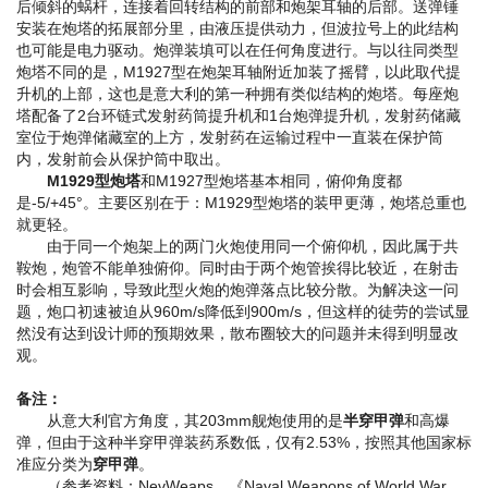
后倾斜的蜗杆，连接着回转结构的前部和炮架耳轴的后部。送弹锤
安装在炮塔的拓展部分里，由液压提供动力，但波拉号上的此结构
也可能是电力驱动。炮弹装填可以在任何角度进行。与以往同类型
炮塔不同的是，M1927型在炮架耳轴附近加装了摇臂，以此取代提
升机的上部，这也是意大利的第一种拥有类似结构的炮塔。每座炮
塔配备了2台环链式发射药筒提升机和1台炮弹提升机，发射药储藏
室位于炮弹储藏室的上方，发射药在运输过程中一直装在保护筒
内，发射前会从保护筒中取出。
M1929型炮塔
和M1927型炮塔基本相同，俯仰角度都
是-5/+45°。主要区别在于：M1929型炮塔的装甲更薄，炮塔总重也
就更轻。
由于同一个炮架上的两门火炮使用同一个俯仰机，因此属于共
鞍炮，炮管不能单独俯仰。同时由于两个炮管挨得比较近，在射击
时会相互影响，导致此型火炮的炮弹落点比较分散。为解决这一问
题，炮口初速被迫从960m/s降低到900m/s，但这样的徒劳的尝试显
然没有达到设计师的预期效果，散布圈较大的问题并未得到明显改
观。
备注：
从意大利官方角度，其203mm舰炮使用的是
半穿甲弹
和高爆
弹，但由于这种半穿甲弹装药系数低，仅有2.53%，按照其他国家标
准应分类为
穿甲弹
。
（参考资料：NevWeaps、《Naval Weapons of World War