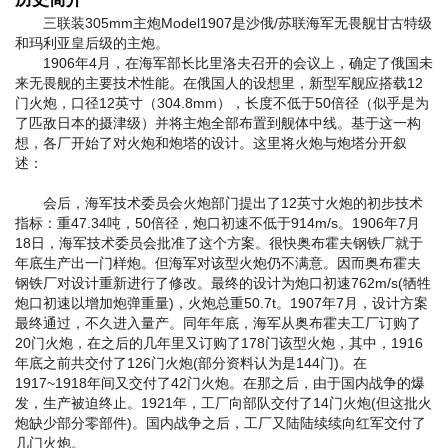
三联装305mm主炮Model1907是沙俄/苏联海军无畏舰甘古特级
和玛利亚皇后级的主炮。
1906年4月，在海军部长比里洛夫召开的会议上，确定了俄国未
来无畏舰的主要技术性能。在俄国人的设想里，新型军舰应搭载12
门火炮，口径12英寸（304.8mm），长度不低于50倍径（似乎是为
了匹敌日本的摄津级）并将主炮全部布置到舰体中线。基于这一构
想，各厂开始了对火炮和炮塔的设计。这里将火炮与炮塔分开叙
述：
会后，海军技术委员会火炮部门提出了12英寸火炮的初步技术
指标：重47.34吨，50倍径，炮口初速不低于914m/s。1906年7月
18日，海军技术委员会批准了这个方案。很快奥布霍夫钢铁厂就于
年底生产出一门样炮。但海军对该型火炮仍不满意。因而奥布霍夫
钢铁厂对设计重新进行了修改。最终的设计为炮口初速762m/s(牺牲
炮口初速以增加炮弹重量)，火炮总重50.7t。1907年7月，设计方案
最终通过，不久进入量产。同年年底，海军从奥布霍夫工厂订购了
20门火炮，在之后的几年里又订购了178门该型火炮，其中，1916
年底之前共交付了126门火炮(部分资料认为是144门)。在
1917~1918年间又交付了42门火炮。在那之后，由于国内战争的爆
发，生产被迫终止。1921年，工厂向部队交付了14门火炮(但这批火
炮缺少部分零部件)。国内战争之后，工厂又陆陆续续向红军交付了
几门火炮。