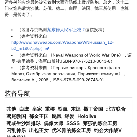
运多舛的火炮最终被安置到大西洋防线上做岸防炮。总之，这十二
门火炮先后为沙俄、苏俄、德二、白匪、法国、德三所使用，也算
得上是传奇了。
（装备考究鸣谢
某东德人民军上校
编撰投稿）
（参考资料来自
http://www.navweaps.com/Weapons/WNRussian_12-
52_m1907.php）
（参考资料来自 《Naval Weapons of World War One》，诺
曼·弗里德曼，海军出版社,ISBN-978-7-5210-0043-6）
（参考资料来自 《Первые линкоры Красного флота -
Марат, Октябрьская революция, Парижская коммуна》，
Васильев А，2008，ISBN-978-5-699-26743-9）
装备导航
其他
白鹰
皇家
重樱
铁血
东煌
撒丁帝国
北方联合
鸢尾教国
郁金王国
飓风
绊爱
Hololive
死或生沙滩排球
偶像大师
SSSS
莱莎的炼金工房
闪乱神乐
出包王女
优米雅的炼金工房
约会大作战V