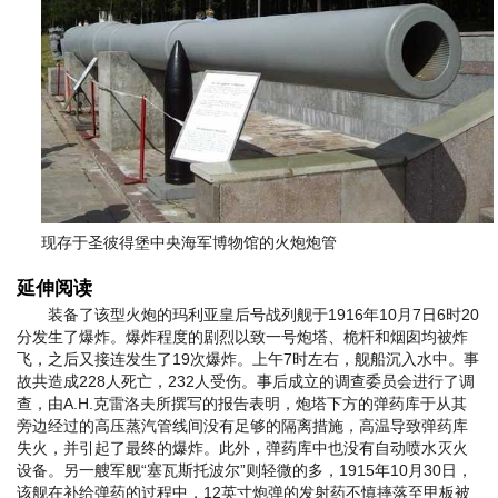
现存于圣彼得堡中央海军博物馆的火炮炮管
延伸阅读
装备了该型火炮的玛利亚皇后号战列舰于1916年10月7日6时20
分发生了爆炸。爆炸程度的剧烈以致一号炮塔、桅杆和烟囱均被炸
飞，之后又接连发生了19次爆炸。上午7时左右，舰船沉入水中。事
故共造成228人死亡，232人受伤。事后成立的调查委员会进行了调
查，由A.H.克雷洛夫所撰写的报告表明，炮塔下方的弹药库于从其
旁边经过的高压蒸汽管线间没有足够的隔离措施，高温导致弹药库
失火，并引起了最终的爆炸。此外，弹药库中也没有自动喷水灭火
设备。另一艘军舰“塞瓦斯托波尔”则轻微的多，1915年10月30日，
该舰在补给弹药的过程中，12英寸炮弹的发射药不慎摔落至甲板被