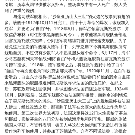
引燃，所幸火焰很快被水兵扑灭。整场事故中有一人死亡，数人受
到了严重的烧伤。
与这两艘军舰相比，“沙皇亚历山大三世”的火炮的故事则有趣的
多。该舰于1917年10月11日完工。由于十月革命的爆发，该舰加入
红军，并更名为“自由”号。1918年5月，德军占领塞瓦斯托波尔，并
致信萨布林（时任苏俄黑海舰队司令），要求他将黑海舰队全部返
回塞瓦斯托波尔投降，否则德军将继续前进并摧毁这支舰队。为了
避免这批宝贵的军舰落入德军手中，列宁忍痛下令将黑海舰队所有
舰船自沉。不过仍有少数军人不愿意服从这个命令，6月17日，海军
少将基赫梅列夫率领战列舰“自由”号和六艘驱逐舰前往塞瓦斯托波尔
向德军投诚。1918年，德军投降之后，将这批军舰转手给了白军，
“自由”号再次更名为“阿列克谢耶夫将军”号。1920年11月，在白军被
击溃后，白匪头子彼得·弗兰格尔(也就是“黑男爵”)和他的残余白匪搭
乘黑海舰队的舰船撤退到突尼斯以寻求法国的政治庇护。在那之
后，苏联政府同法国谈判，并试图要求法国归还这批军舰。1924年
10月，谈判破裂，这些军舰部分被法国海军接管，而剩余的则锈烂
在了突尼斯比塞大的滩头。“沙皇亚历山大三世”上的舰炮最终被法国
人拆走，经过改造之后，部署到了法军在比塞大的防线上作为岸防
炮使用。第二次世界大战初期，法国决定将这12门火炮卖给了芬兰
和挪威，卖给芬兰的八门分别被制成海岸炮和列车炮。挪威的则被
德国人俘获，有资料表明，德国人将这些火炮拆卸下来后进行改装
后作为列车炮使用，并参加了苏德战争。亦有不同说法称，这批命