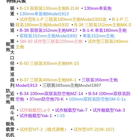
特殊兵装
驱
•
B-13 双联装130mm主炮B-2LM
•
130mm单装炮
逐
•
130mm单装炮Model1913
•
试作型B-1-P 三联装180mm主炮Model1932改
•
B-1-P 三
轻
联装180mm主炮Model1932
•
B-38 三联装152mm主炮MK-5
巡
•
B-38 双联装152mm主炮MK17
•
B-1-K 单装180mm主炮
•
双联装152mm主炮Model1892
•
单装152mm主炮
重
•
SM-40 试作型三联装220mm主炮
•
试作型三联装240mm
舰
巡
主炮
炮
大
口
径
•
B-50 三联装305mm主炮MK-15
重
巡
战
•
B-37 三联装406mm主炮MK-1
•
三联装356mm主炮
列
Model1913
•
三联装305mm主炮Model1907
防
近
•
B-34 100mm双联装防空炮MZ-14
•
B-54 100mm双联装防
空
程
空炮
•
37mm防空炮70-K
•
100mm双联装防空炮SM-5-1s
炮
战
•
试作舰载型La-9
•
试作舰载型Yak-7
•
试作舰载型Yak-3
斗
•
试作舰载型Yak-1
•
I-15
机
舰
鱼
载
雷
•
试作型VIT-2（模式调整）
•
试作型VIT-2(VK-107)
机
机