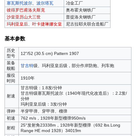
塞瓦斯托波尔
、
波尔塔瓦
冶金工厂
彼得罗巴甫洛夫斯克
奥布霍夫钢铁厂
沙皇亚历山大三世
普提洛夫钢铁厂
玛利亚皇后
、
叶卡捷琳娜女皇
尼古拉耶夫联合造船厂
基本参数
历史
12"/52 (30.5 cm) Pattern 1907
型号
装备
甘古特
级、玛利亚皇后级，部分作岸防炮、列车炮
舰船
服役
1910年
时间
甘古特级：1.8发/分钟
甘古特级塞瓦斯托波尔（1940年现代化改造后）：2.2发/
射速
分钟
玛利亚皇后级：3发/分钟
弹种
半穿甲弹、穿甲弹、榴弹
初速
762 m/s，1928年新型榴弹950m/s
25°发射角23338m，1928年新型榴弹（692 lbs.Long
射程
Range HE mod 1928）34019m