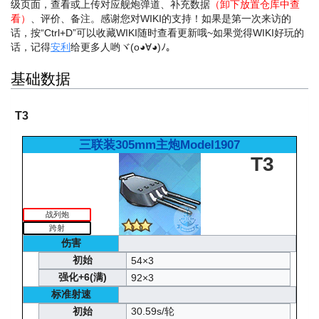
级页面，查看或上传对应舰炮弹道、补充数据
（卸下放置仓库中查
看）
、评价、备注。感谢您对WIKI的支持！
如果是第一次来访的
话，按“Ctrl+D”可以收藏WIKI随时查看更新哦~
如果觉得WIKI好玩的
话，记得
安利
给更多人哟ヾ(o◕∀◕)ﾉ。
基础数据
T3
三联装305mm主炮Model1907
T3
战列炮
跨射
伤害
初始
54×3
强化+6(满)
92×3
标准射速
初始
30.59s/轮