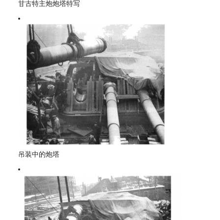
甘古特主炮炮塔特写
吊装中的炮塔