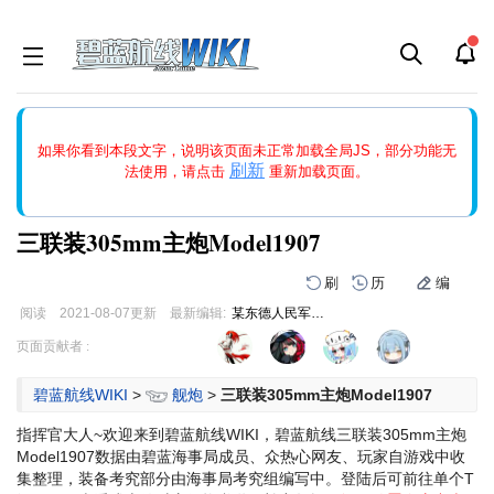
如果打开页面显示缩略图创建出错，请点击
刷新
或页面右上WIKI功
如果你看到本段文字，说明该页面未正常加载全局JS，部分功能无
能中的刷新按钮清除页面缓存并刷新，如果还有问题，请多尝试几
刷新
法使用，请点击
重新加载页面。
次。
三联装305mm主炮Model1907
刷
历
编
阅读
2021-08-07
更新
最新编辑:
某东德人民军上校
跳
跳
页面贡献者 :
到
到
导
搜
碧蓝航线WIKI
>
舰炮
>
三联装305mm主炮Model1907
航
索
指挥官大人~欢迎来到碧蓝航线WIKI，碧蓝航线三联装305mm主炮
Model1907数据由碧蓝海事局成员、众热心网友、玩家自游戏中收
集整理，装备考究部分由海事局考究组编写中。登陆后可前往单个T