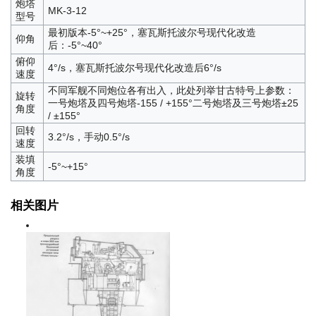
炮塔
MK-3-12
型号
最初版本-5°~+25°，塞瓦斯托波尔号现代化改造
仰角
后：-5°~40°
俯仰
4°/s，塞瓦斯托波尔号现代化改造后6°/s
速度
不同军舰不同炮位各有出入，此处列举甘古特号上参数：
旋转
一号炮塔及四号炮塔-155 / +155°二号炮塔及三号炮塔±25
角度
/ ±155°
回转
3.2°/s，手动0.5°/s
速度
装填
-5°~+15°
角度
相关图片