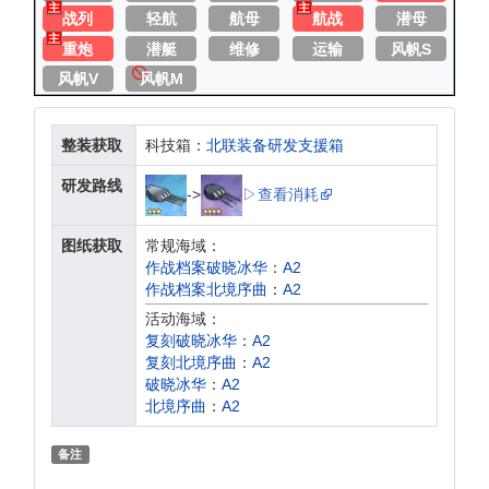
主
主
战列
轻航
航母
航战
潜母
主
重炮
潜艇
维修
运输
风帆S
风帆V
风帆M
整装获取
科技箱：
北联装备研发支援箱
研发路线
->
▷查看消耗
图纸获取
常规海域：
作战档案破晓冰华
：
A2
作战档案北境序曲
：
A2
活动海域：
复刻破晓冰华
：
A2
复刻北境序曲
：
A2
破晓冰华
：
A2
北境序曲
：
A2
备注