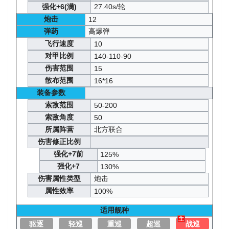
强化+6(满)
27.40s/轮
炮击
12
弹药
高爆弹
飞行速度
10
对甲比例
140-110-90
伤害范围
15
散布范围
16*16
装备参数
索敌范围
50-200
索敌角度
50
所属阵营
北方联合
伤害修正比例
强化+7前
125%
强化+7
130%
伤害属性类型
炮击
属性效率
100%
适用舰种
主
驱逐
轻巡
重巡
超巡
战巡