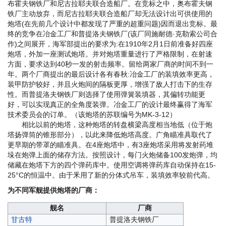
布霍夫钢铁厂和尼古拉耶夫联合造船厂。在竞标之中，奥布霍夫钢
铁厂主动放弃，而尼古拉耶夫联合造船厂却无法设计出可供使用的
炮塔(在先前几个设计中都发现了严重的超重问题)因而退出竞标。最
终的竞争在冶金工厂和普提洛夫钢铁厂(该厂同施耐德·克勒索公司合
作)之间展开，海军部提出的要求为:在1910年2月1日前准备好四座
炮塔，外加一座测试炮塔。并对炮塔重量进行了严格限制，在射速
方面，要求达到40秒一发的射击频率。留给两家厂商的时间不到一
年。两个厂商提出的最后设计各有春秋:冶金工厂的装填效率更高，
装甲防护较好，并且火炮间的隔板更厚，增强了敌人打击下的生存
性。而普提洛夫钢铁厂则选择了使用弹簧装填器，其偏转功能更
好，可以实现真正的全角度装弹。冶金工厂的设计最终赢得了海军
技术委员会的订单。（该炮塔的苏联编号为MK-3-12）
相比以前的炮塔，这种炮塔的转盘横梁高度相当地低（位于炮
塔扬弹筒的锥形部分），以此来降低炮塔高度。广角瞄准具取代了
更早期的带罩的瞄准具。在4座炮塔中，有3座炮塔采用将发射药堆
垛在炮弹上面的储存方法。按照设计，每门火炮储备100发炮弹，均
储藏在炮塔下方的四个弹药库中。使用空调将弹药库自动保持在15-
25°C的恒温中。由于釆用了新的分体式吊车，装填效率较前代高。
为不同军舰提供炮塔的厂商：
舰名
厂商
甘古特
普提洛夫钢铁厂