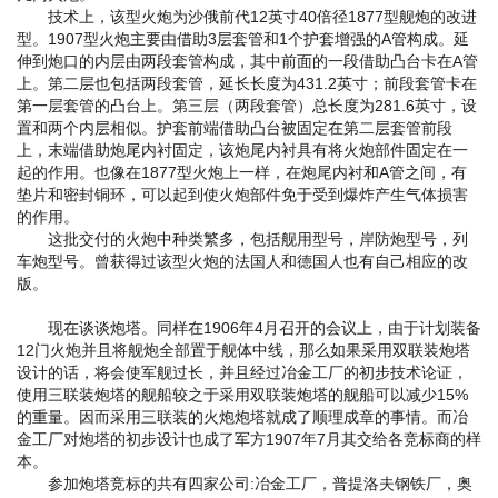
技术上，该型火炮为沙俄前代12英寸40倍径1877型舰炮的改进
型。1907型火炮主要由借助3层套管和1个护套增强的A管构成。延
伸到炮口的内层由两段套管构成，其中前面的一段借助凸台卡在A管
上。第二层也包括两段套管，延长长度为431.2英寸；前段套管卡在
第一层套管的凸台上。第三层（两段套管）总长度为281.6英寸，设
置和两个内层相似。护套前端借助凸台被固定在第二层套管前段
上，末端借助炮尾内衬固定，该炮尾内衬具有将火炮部件固定在一
起的作用。也像在1877型火炮上一样，在炮尾内衬和A管之间，有
垫片和密封铜环，可以起到使火炮部件免于受到爆炸产生气体损害
的作用。
这批交付的火炮中种类繁多，包括舰用型号，岸防炮型号，列
车炮型号。曾获得过该型火炮的法国人和德国人也有自己相应的改
版。
现在谈谈炮塔。同样在1906年4月召开的会议上，由于计划装备
12门火炮并且将舰炮全部置于舰体中线，那么如果采用双联装炮塔
设计的话，将会使军舰过长，并且经过冶金工厂的初步技术论证，
使用三联装炮塔的舰船较之于采用双联装炮塔的舰船可以减少15%
的重量。因而采用三联装的火炮炮塔就成了顺理成章的事情。而冶
金工厂对炮塔的初步设计也成了军方1907年7月其交给各竞标商的样
本。
参加炮塔竞标的共有四家公司:冶金工厂，普提洛夫钢铁厂，奥