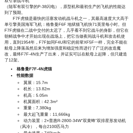
双引擎战斗机
（陆军有双引擎的P-38闪电），原型机和最初生产的飞机的性能达
到了预期。
F7F虎猫是最快的活塞发动机战斗机之一，其最高速度大大高于
单引擎美国海军飞机：格鲁曼F6F 地狱猫飞机快71英里每小时。但
F7F虎猫在二战中交付的太迟了，几乎看不到它战斗的身影，但它在
朝鲜战争中才开始出现在战场上，把它当做夜间战斗机和攻击机使
用，直到1954年，F7F如同F4U和它的前辈XF5F一样，完全不能在
航母上降落虽然后来为增加强度和稳定性而进行了广泛的改造
魔
改
，最终F7F-4N生产了出来，并证实可以在航母上起降，但只建造
了12架。
格鲁曼F7F-4N虎猫
性能数据
翼展：15.7m
机长：13.82m
机高：5.05m
机翼面积：42.3m²
重量：7,380kg
最大起飞重量：11,666kg
动力装置：2×普惠R-2800-34W“双黄蜂”双排星形发动机
（风冷），每台2100匹马力
最大速度：740km/h