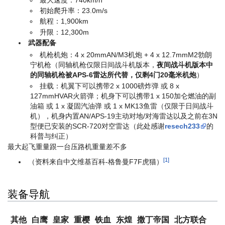
初始爬升率：23.0m/s
航程：1,900km
升限：12,300m
武器配备
机枪机炮：4 x 20mmAN/M3机炮 + 4 x 12.7mmM2勃朗
宁机枪（同轴机枪仅限日间战斗机版本，
夜间战斗机版本中
的同轴机枪被APS-6雷达所代替，仅剩4门20毫米机炮
）
挂载：机翼下可以携带2 x 1000磅炸弹 或 8 x
127mmHVAR火箭弹；机身下可以携带1 x 150加仑燃油的副
油箱 或 1 x 凝固汽油弹 或 1 x MK13鱼雷（仅限于日间战斗
机），机身内置AN/APS-19主动对地/对海雷达以及之前在3N
型便已安装的SCR-720对空雷达（此处感谢
resech233
的
科普与纠正）
最大起飞重量跟一台压路机重量差不多
[1]
（资料来自中文维基百科-格鲁曼F7F虎猫）
装备导航
其他
白鹰
皇家
重樱
铁血
东煌
撒丁帝国
北方联合