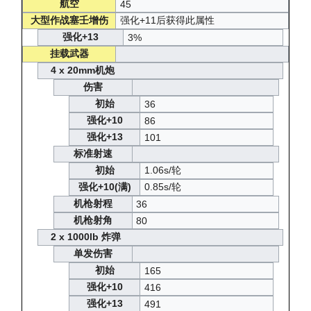
航空
45
大型作战塞壬增伤
强化+11后获得此属性
强化+13
3%
挂载武器
4 x 20mm机炮
伤害
初始
36
强化+10
86
强化+13
101
标准射速
初始
1.06s/轮
强化+10(满)
0.85s/轮
机枪射程
36
机枪射角
80
2 x 1000lb 炸弹
单发伤害
初始
165
强化+10
416
强化+13
491