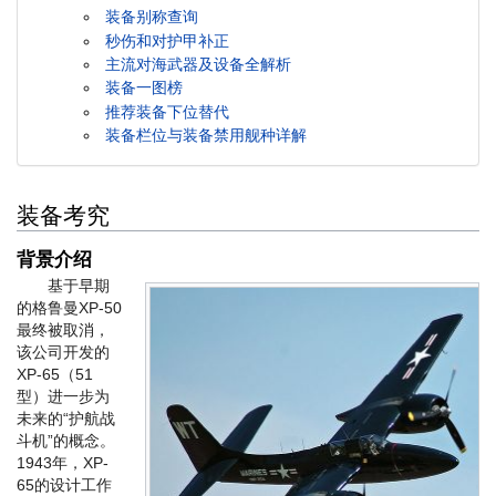
装备别称查询
秒伤和对护甲补正
主流对海武器及设备全解析
装备一图榜
推荐装备下位替代
装备栏位与装备禁用舰种详解
装备考究
背景介绍
基于早期
的格鲁曼XP-50
最终被取消，
该公司开发的
XP-65（51
型）进一步为
未来的“护航战
斗机”的概念。
1943年，XP-
65的设计工作