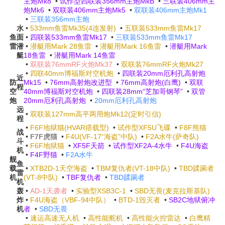
主炮Mk8
•
试作型四联装356mm主炮MkB
•
三联装406mm主
炮Mk6
•
双联装406mm主炮Mk5
•
双联装406mm主炮Mk1
•
三联装356mm主炮
水
•
533mm鱼雷Mk35(4连发射)
•
五联装533mm鱼雷Mk17
鱼
面
•
四联装533mm鱼雷Mk17
•
三联装533mm鱼雷Mk17
雷
潜
•
潜艇用Mark 28鱼雷
•
潜艇用Mark 16鱼雷
•
潜艇用Mark
艇
18鱼雷
•
潜艇用Mark 14鱼雷
•
双联装76mmRF火炮Mk37
•
双联装76mmRF火炮Mk27
•
四联40mm博福斯对空机炮
•
四联装20mm厄利孔高射炮
近
防
Mk15
•
76mm高射炮改进型
•
76mm高射炮(白鹰)
•
双联
程
空
40mm博福斯对空机炮
•
四联装28mm“芝加哥钢琴”
•
双管
炮
20mm厄利孔高射炮
•
20mm厄利孔高射炮
远
•
双联装127mm高平两用炮Mk12(定时引信)
程
•
F6F地狱猫(HVAR搭载型)
•
试作型XF5U飞碟
•
F8F熊猫
战
•
F7F虎猫
•
F4U(VF-17“海盗”中队)
•
F2A水牛(萨奇队)
斗
•
F6F地狱猫
•
XF5F天箭
•
试作型XF2A-4水牛
•
F4U海盗
机
•
F4F野猫
•
F2A水牛
舰
鱼
载
•
XTB2D-1天空海盗
•
TBM复仇者(VT-18中队)
•
TBD蹂躏者
雷
机
(VT-8中队)
•
TBF复仇者
•
TBD蹂躏者
机
轰
•
AD-1天袭者
•
实验型XSB3C-1
•
SBD无畏(麦克拉斯基队)
炸
•
F4U海盗（VBF-94中队）
•
BTD-1毁灭者
•
SB2C地狱俯冲
机
者
•
SBD无畏
•
速运高速无人机
•
高性能舵机
•
高性能火控雷达
•
白鹰精