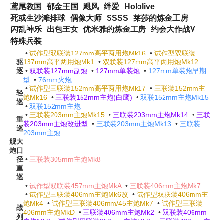
鸢尾教国
郁金王国
飓风
绊爱
Hololive
死或生沙滩排球
偶像大师
SSSS
莱莎的炼金工房
闪乱神乐
出包王女
优米雅的炼金工房
约会大作战V
特殊兵装
•
试作型双联装127mm高平两用炮Mk16
•
试作型双联装
驱
137mm高平两用炮Mk1
•
双联装127mm高平两用炮Mk12
逐
•
双联装127mm副炮
•
127mm单装炮
•
127mm单装炮早期
型
•
76mm火炮
•
试作型三联装152mm高平两用炮Mk17
•
三联装152mm主
轻
炮Mk16
•
三联装152mm主炮(白鹰)
•
双联152mm主炮Mk15
巡
•
双联152mm主炮
•
三联装203mm主炮Mk15
•
三联装203mm主炮Mk14
•
三联
重
装203mm主炮改进型
•
三联装203mm主炮Mk13
•
三联装
巡
203mm主炮
舰
大
炮
口
径
•
三联装305mm主炮Mk8
重
巡
•
试作型双联装457mm主炮MkA
•
三联装406mm主炮Mk7
•
试作型三联装406mm主炮Mk6改
•
试作型双联装406mm主
炮Mk4
•
试作型三联装406mm/45主炮Mk7
•
试作型三联装
战
406mm主炮MkD
•
三联装406mm主炮Mk2
•
双联装406mm
列