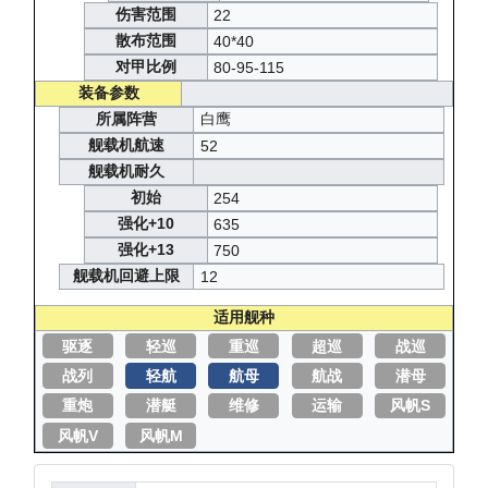
伤害范围
22
散布范围
40*40
对甲比例
80-95-115
装备参数
所属阵营
白鹰
舰载机航速
52
舰载机耐久
初始
254
强化+10
635
强化+13
750
舰载机回避上限
12
适用舰种
驱逐
轻巡
重巡
超巡
战巡
战列
轻航
航母
航战
潜母
重炮
潜艇
维修
运输
风帆S
风帆V
风帆M