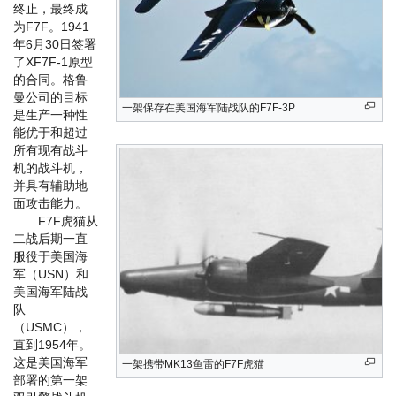
终止，最终成
为F7F。1941
年6月30日签署
了XF7F-1原型
的合同。格鲁
曼公司的目标
一架保存在美国海军陆战队的F7F-3P
是生产一种性
能优于和超过
所有现有战斗
机的战斗机，
并具有辅助地
面攻击能力。
F7F虎猫从
二战后期一直
服役于美国海
军（USN）和
美国海军陆战
队
（USMC），
直到1954年。
这是美国海军
一架携带MK13鱼雷的F7F虎猫
部署的第一架