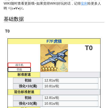
WIKI随时查看更新哦~
如果觉得WIKI好玩的话，记得
安利
给更多人
哟ヾ(o◕∀◕)ﾉ。
基础数据
T0
F7F虎猫
T0
战斗机
空战
标准射速
初始
12.81s/轮
强化+10(满)
10.81s/轮
迎击标准射速
初始
12.81s/轮
强化+10(满)
10.81s/轮