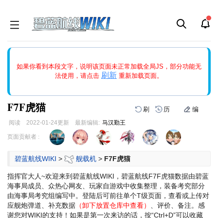
如果打开页面显示缩略图创建出错，请点击
刷新
或页面右上WIKI功
如果你看到本段文字，说明该页面未正常加载全局JS，部分功能无
能中的刷新按钮清除页面缓存并刷新，如果还有问题，请多尝试几
刷新
法使用，请点击
重新加载页面。
次。
F7F虎猫
刷
历
编
阅读
2022-01-24
更新
最新编辑:
马汉勤王
跳
跳
页面贡献者 :
到
到
导
搜
碧蓝航线WIKI
>
舰载机
>
F7F虎猫
航
索
指挥官大人~欢迎来到碧蓝航线WIKI，碧蓝航线F7F虎猫数据由碧蓝
海事局成员、众热心网友、玩家自游戏中收集整理，装备考究部分
由海事局考究组编写中。登陆后可前往单个T级页面，查看或上传对
应舰炮弹道、补充数据
（卸下放置仓库中查看）
、评价、备注。感
谢您对WIKI的支持！
如果是第一次来访的话，按“Ctrl+D”可以收藏