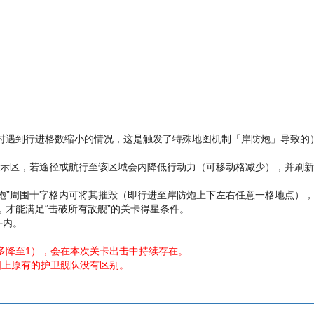
时遇到行进格数缩小的情况，这是触发了特殊地图机制「岸防炮」导致的
的警示区，若途径或航行至该区域会内降低行动力（可移动格减少），并刷
防炮”周围十字格内可将其摧毁（即行进至岸防炮上下左右任意一格地点），
才能满足“击破所有敌舰”的关卡得星条件。
件内。
多降至1），会在本次关卡出击中持续存在。
图上原有的护卫舰队没有区别。