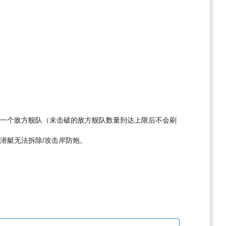
）
新一个敌方舰队（未击破的敌方舰队数量到达上限后不会刷
潜艇无法拆除/攻击岸防炮。