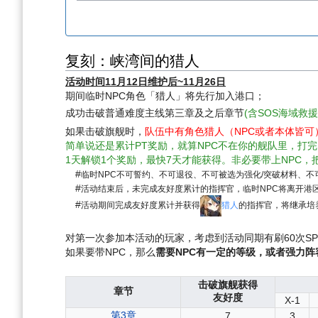
复刻：峡湾间的猎人
活动时间11月12日维护后~11月26日
期间临时NPC角色「猎人」将先行加入港口；
成功击破普通难度主线第三章及之后章节
(含SOS海域救援
如果击破旗舰时，
队伍中有角色猎人（NPC或者本体皆可
简单说还是累计PT奖励，就算NPC不在你的舰队里，打完
1天解锁1个奖励，最快7天才能获得。非必要带上NPC，
#
临时NPC不可誓约、不可退役、不可被选为强化/突破材料、
#
活动结束后，未完成友好度累计的指挥官，临时NPC将离开港
#
活动期间完成友好度累计并获得
猎人
的指挥官，将继承培
对第一次参加本活动的玩家，考虑到活动同期有刷60次SP3
如果要带NPC，那么
需要NPC有一定的等级，或者强力阵
击破旗舰获得
章节
友好度
X-1
第3章
7
3