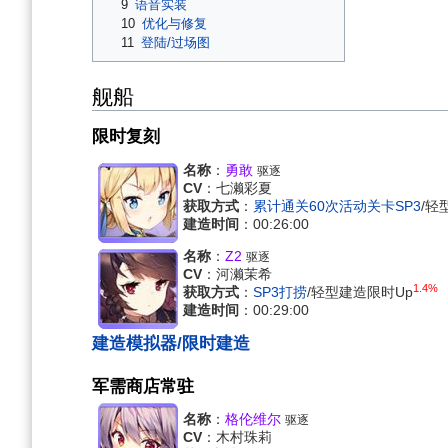
9
语音实装
10
优化与修复
11
登陆/过场图
舰船
限时复刻
名称
：
勇敢
驱逐
CV
：七濑彩夏
获取方式
：
累计通关60次活动关卡SP3
/轻
建造时间
：00:26:00
名称
：
Z2
驱逐
CV
：河濑茉希
1.4%
获取方式
：
SP3打捞
/轻型建造限时Up
建造时间
：00:29:00
建造模拟器/限时建造
军需商店常驻
名称
：
格伦维尔
驱逐
CV
：木村珠莉