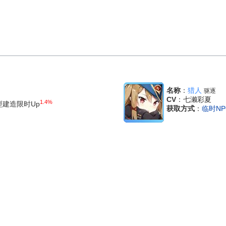
名称
：
猎人
驱逐
CV
：七濑彩夏
1.4%
型建造限时Up
获取方式
：
临时NP