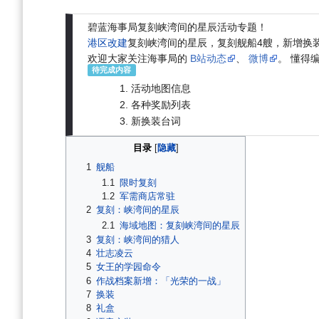
航
索
碧蓝海事局复刻峡湾间的星辰活动专题！
港区改建
复刻峡湾间的星辰，复刻舰船4艘，新增换
欢迎大家关注海事局的
B站动态
、
微博
。 懂得
待完成内容
活动地图信息
各种奖励列表
新换装台词
目录
1
舰船
1.1
限时复刻
1.2
军需商店常驻
2
复刻：峡湾间的星辰
2.1
海域地图：复刻峡湾间的星辰
3
复刻：峡湾间的猎人
4
壮志凌云
5
女王的学园命令
6
作战档案新增：「光荣的一战」
7
换装
8
礼盒