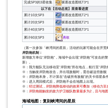
完成SP3的3星收集
驱逐改造图纸T3*1
以下在【活动总览】里查看进度
累计10次SP3
驱逐改造图纸T2*1
累计20次SP3
驱逐改造图纸T2*1
累计40次SP3
驱逐改造图纸T3*1
勇敢
累计60次SP3
（第一次参加「峡湾间的星辰」活动的玩家可能会在开荒
岸防炮机制：
新增敌方单位“岸防炮”，海域中会出现“岸防炮”可攻击
新）。
※：我方舰队无法移动至“岸防炮”所在地点，航行至“岸
※：当触发岸防炮攻击，并出现敌舰时，需击破这些敌舰，
※：岸防炮本身，不计算在“击破所有敌舰”的关卡得星条
※：进入周回模式后，岸防炮不会在地图上出现。
※：
经过测试，岸防炮降低移动的效果可叠加（移动力至
※：
岸防炮能触发的敌方护卫舰队数量最多为2，且与地
海域地图：复刻峡湾间的星辰