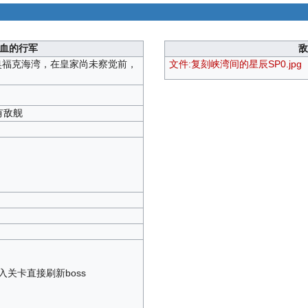
血的行军
敌
奥福克海湾，在皇家尚未察觉前，
文件:复刻峡湾间的星辰SP0.jpg
有敌舰
关卡直接刷新boss