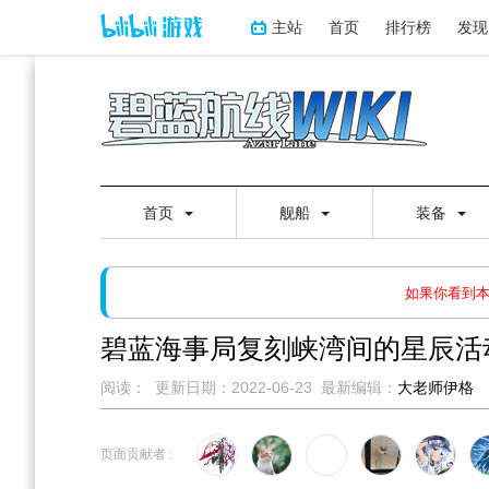
主站
首页
排行榜
发现
首页
舰船
装备
如果打开页面显示缩略图创
如果你看到
碧蓝海事局复刻峡湾间的星辰活
阅读：
更新日期：
2022-06-23
最新编辑：
大老师伊格
跳
跳
到
到
页面贡献者 :
导
搜