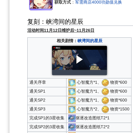
获取方式
：
军需商店4000功勋值兑换
复刻：峡湾间的星辰
活动时间11月12日维护后~11月26日
相关剧情：
峡湾间的星辰
通关序章
心智魔方*1、
物资*600
通关SP1
心智魔方*1、
物资*600
通关SP2
心智魔方*1、
物资*600
通关SP3
心智魔方*2、
物资*1500
完成SP1的3星收集
驱逐改造图纸T2*1
完成SP2的3星收集
驱逐改造图纸T2*2