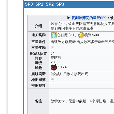
SP0
SP1
SP2
SP3
▶
复刻峡湾间的星辰SP0
：铁
风雪之中，铁血舰队悄声无息地驶入了
介绍
她们将闪电夺下纳尔维克港...
通关奖励
心智魔方*1、
物资*600
三星条件
击破敌方旗舰/出击人数不多于6/击破所
三星奖励
无
J4
BOSS位置
岸防舰
阵容
20
等级
：174
经验
旗舰刷新
0
次战斗后敌方旗舰出现
地图掉落
无
推图视频
备注
教学关卡，无道中敌舰，4个岸防炮，进入