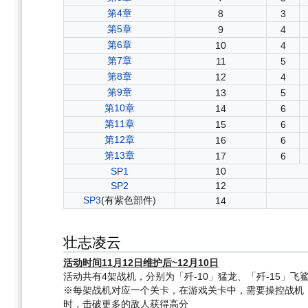
第4章
8
3
第5章
9
4
第6章
10
4
第7章
11
5
第8章
12
4
第9章
13
5
第10章
14
6
第11章
15
6
第12章
16
6
第13章
17
6
SP1
10
SP2
12
SP3
(有紫色部件)
14
壮志凌云
活动时间11月12日维护后~12月10日
活动共有4架战机，分别为「歼-10」猛龙、「歼-15」飞鲨
※每架战机对应一个关卡，在游戏关卡中，需要操控战机
时，击破更多的敌人获得高分