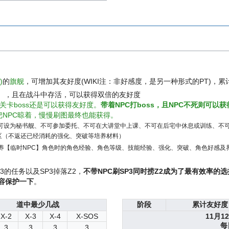
)
的
旗舰
，可增加其友好度(WIKI注：非好感度，是另一种形式的PT)，
）
，且在战斗中存活，可以获得双倍的友好度
关卡boss还是可以获得友好度。
带着NPC打boss，且NPC不死则可以
把NPC晾着，慢慢刷图最终也能获得。
不可设为秘书舰、不可参加委托、不可在大讲堂中上课、不可在后宅中休息或训练、不
区（不返还已经消耗的强化、突破等培养材料）
养【临时NPC】角色时的角色经验、角色等级、技能经验、强化、突破、角色好感及
的任务以及SP3掉落Z2，
不带NPC刷SP3同时捞Z2成为了最有效率的
容保护一下
。
道中最少几战
阶段
累计友好度
X-2
X-3
X-4
X-SOS
11月1
每
3
3
3
3