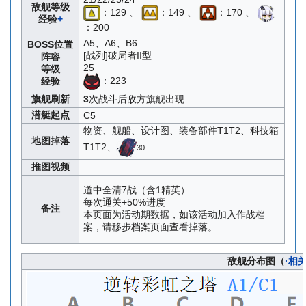
敌舰等级
：129 、
：149 、
：170 、
经验
+
：200
A5、A6、B6
BOSS位置
[战列]破局者II型
阵容
25
等级
：223
经验
旗舰刷新
3
次战斗后敌方旗舰出现
潜艇起点
C5
物资、舰船、设计图、装备部件T1T2、科技箱
地图掉落
T1T2、
30
推图视频
道中全清7战（含1精英）
每次通关+50%进度
备注
本页面为活动期数据，如该活动加入作战档
案，请移步档案页面查看掉落。
敌舰分布图（
·相