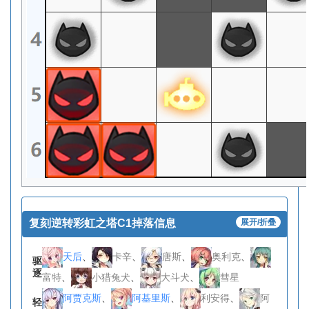
复刻逆转彩虹之塔C1掉落信息
展开/折叠
天后
、
卡辛
、
唐斯
、
奥利克
、
驱
逐
富特
、
小猎兔犬
、
大斗犬
、
彗星
阿贾克斯
、
阿基里斯
、
利安得
、
阿
轻