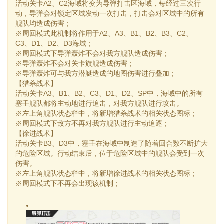
活动关卡A2、C2海域将变为导弹打击区海域，每经过三次行
动，导弹会对锁定区域发动一次打击，打击会对区域中的所有
舰队均造成伤害；
※周回模式此机制将作用于A2、A3、B1、B2、B3、C2、
C3、D1、D2、D3海域；
※周回模式下导弹轰炸不会对我方舰队造成伤害；
※导弹轰炸不会对关卡旗舰造成伤害；
※导弹轰炸可与我方潜艇造成的地图伤害进行叠加；
【猎杀战术】
活动关卡A3、B1、B2、C3、D1、D2、SP中，海域中的所有
塞壬舰队都将主动地进行追击，对我方舰队进行攻击。
※左上角舰队状态栏中，将新增猎杀战术的相关状态图标；
※周回模式下敌方不再对我方舰队进行主动追逐；
【徐进战术】
活动关卡B3、D3中，塞壬在海域中制造了随着回合数不断扩大
的危险区域。行动结束后，位于危险区域中的舰队会受到一次
伤害。
※左上角舰队状态栏中，将新增徐进战术的相关状态图标；
※周回模式下不再会出现该机制；