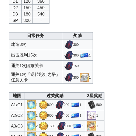
D1
120
360
高级定向蓝图·四期
22
12500
2
D2
150
450
特装型布里MKIII
23
15000
1
D3
180
540
SP
800
-
优伊妮欧露
24
20000
1
高级定向蓝图·四期
25
25000
2
日常任务
奖励
优伊妮欧露
建造3次
26
30000
1
300
伯鲁克科技箱T5
出击胜利15次
27
40000
1
300
1
伯鲁克科技箱T5
通关1次困难关卡
28
50000
1
150
通关1次『逆转彩虹之塔』
300
1
任意关卡
地图
过关奖励
3星奖励
A1/C1
1
600
200
1
500
A2/C2
1
600
400
1
1
A3/C3
2
1500
600
2
1