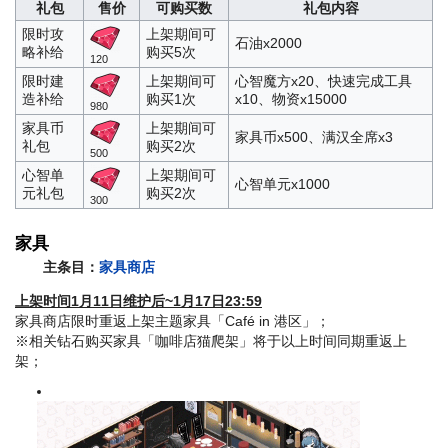
礼包
售价
可购买数
礼包内容
限时攻
上架期间可
石油x2000
略补给
购买5次
120
限时建
上架期间可
心智魔方x20、快速完成工具
造补给
购买1次
x10、物资x15000
980
家具币
上架期间可
家具币x500、满汉全席x3
礼包
购买2次
500
心智单
上架期间可
心智单元x1000
元礼包
购买2次
300
家具
主条目：
家具商店
上架时间1月11日维护后~1月17日23:59
家具商店限时重返上架主题家具「Café in 港区」；
※相关钻石购买家具「咖啡店猫爬架」将于以上时间同期重返上
架；