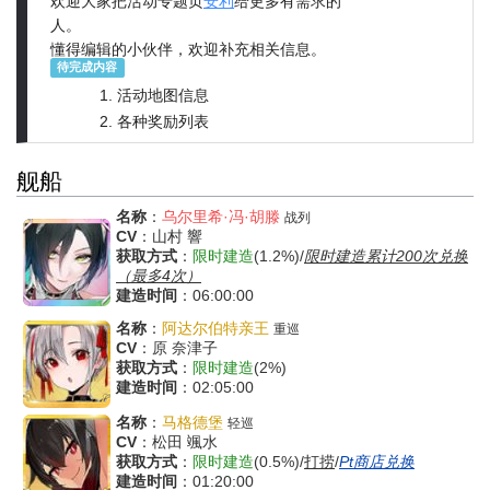
欢迎大家把活动专题页
安利
给更多有需求的
人。
懂得编辑的小伙伴，欢迎补充相关信息。
待完成内容
活动地图信息
各种奖励列表
舰船
名称
：
乌尔里希·冯·胡滕
战列
CV
：山村 響
获取方式
：
限时建造
(1.2%)/
限时建造累计200次兑换
（最多4次）
建造时间
：06:00:00
名称
：
阿达尔伯特亲王
重巡
CV
：原 奈津子
获取方式
：
限时建造
(2%)
建造时间
：02:05:00
名称
：
马格德堡
轻巡
CV
：松田 颯水
获取方式
：
限时建造
(0.5%)/
打捞
/
Pt商店兑换
建造时间
：01:20:00