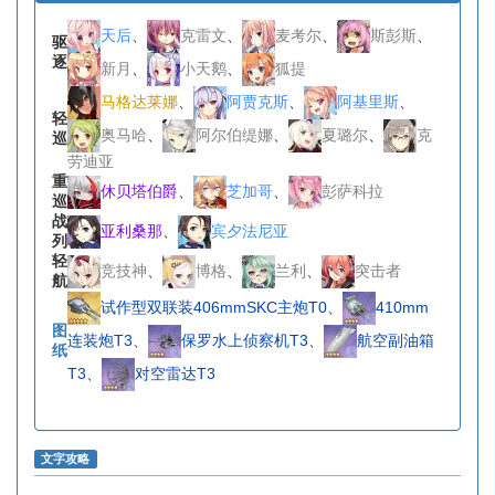
天后
、
克雷文
、
麦考尔
、
斯彭斯
、
驱
逐
新月
、
小天鹅
、
狐提
马格达莱娜
、
阿贾克斯
、
阿基里斯
、
轻
奥马哈
、
阿尔伯缇娜
、
夏璐尔
、
克
巡
劳迪亚
重
休贝塔伯爵
、
芝加哥
、
彭萨科拉
巡
战
亚利桑那
、
宾夕法尼亚
列
轻
竞技神
、
博格
、
兰利
、
突击者
航
试作型双联装406mmSKC主炮T0
、
410mm
图
连装炮T3
、
保罗水上侦察机T3
、
航空副油箱
纸
T3
、
对空雷达T3
文字攻略