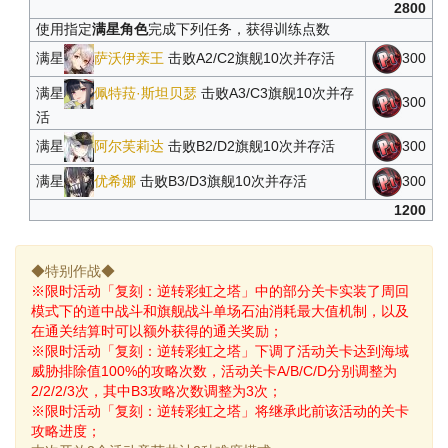
2800
使用指定
满星角色
完成下列任务，获得训练点数
满星
萨沃伊亲王
击败A2/C2旗舰10次并存活
300
满星
佩特菈·斯坦贝瑟
击败A3/C3旗舰10次并存
300
活
满星
阿尔芙莉达
击败B2/D2旗舰10次并存活
300
满星
优希娜
击败B3/D3旗舰10次并存活
300
1200
◆特别作战◆
※限时活动「复刻：逆转彩虹之塔」中的部分关卡实装了周回
模式下的道中战斗和旗舰战斗单场石油消耗最大值机制，以及
在通关结算时可以额外获得的通关奖励；
※限时活动「复刻：逆转彩虹之塔」下调了活动关卡达到海域
威胁排除值100%的攻略次数，活动关卡A/B/C/D分别调整为
2/2/2/3次，其中B3攻略次数调整为3次；
※限时活动「复刻：逆转彩虹之塔」将继承此前该活动的关卡
攻略进度；