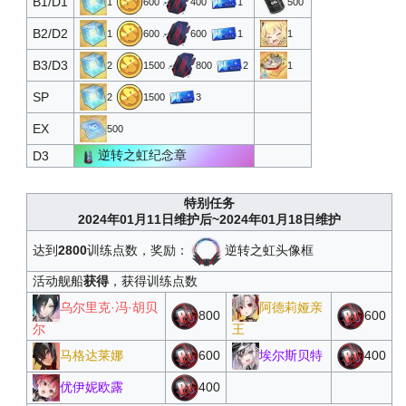
B1/D1
1
600
400
1
500
B2/D2
1
600
600
1
1
B3/D3
2
1500
800
2
1
SP
2
1500
3
EX
500
逆转之虹纪念章
D3
特别任务
2024年01月11日维护后~2024年01月18日维护
达到
2800
训练点数，奖励：
逆转之虹头像框
活动舰船
获得
，获得训练点数
乌尔里克·冯·胡贝
阿德莉娅亲
800
600
尔
王
马格达莱娜
600
埃尔斯贝特
400
优伊妮欧露
400