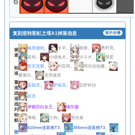
复刻逆转彩虹之塔A1掉落信息
展开/折叠
格里德利
、
卡辛
、
唐斯
、
奥利克
、
驱
逐
富特
、
小猎兔犬
、
大斗犬
、
彗星
菲尼克斯
、
利安得
、
阿尔伯缇娜
、
轻
巡
夏璐尔
、
克劳迪亚
重
诺福克
、
萨福克
、
彭萨科拉
巡
战
反击
巡
战
伊丽莎白女王
、
纳尔逊
列
轻
博格
、
兰利
、
突击者
航
410mm连装炮T3
、
356mm连装炮T3
、
图