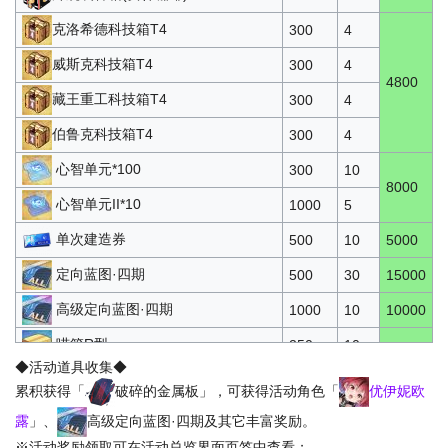
克洛希德科技箱T4
300
4
威斯克科技箱T4
300
4
4800
藏王重工科技箱T4
300
4
伯鲁克科技箱T4
300
4
心智单元*100
300
10
8000
心智单元II*10
1000
5
单次建造券
500
10
5000
定向蓝图·四期
500
30
15000
高级定向蓝图·四期
1000
10
10000
喵箱R型
250
10
◆活动道具收集◆
喵箱SR型
500
5
11000
累积获得「
破碎的金属板」，可获得活动角色「
优伊妮欧
喵箱SSR型
3000
2
露
」、
高级定向蓝图·四期及其它丰富奖励。
※活动奖励领取可在活动总览界面页签中查看；