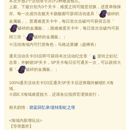
本次开放2个活动章节共计2种难度模式。
上篇、下篇分别为3个关卡，难度之间可随意切换，进度单独保
存。每一次成功击败关卡旗舰都可获得活动道具「
破碎的
金属板」。普通难度关卡中，每日首次击破均可获得五倍「
破碎的金属板」；困难难度关卡中，每日首次击破均可获
得三倍「
破碎的金属板」；
※活动海域内可打捞角色：马格达莱娜（超稀有）
通关活动关卡D3后即可获得本次活动纪念章「
逆转之虹纪
念章」并解锁SP关卡，SP关卡每日仅可通关一次，可以获得大
量「
破碎的金属板」；
100%通关活动关卡D3且通关SP关卡后还将额外解锁E.X海
域。
※因E.X海域难度较大，还请各位指挥官谨慎前行；
相关剧情：
碧蓝回忆录/逆转彩虹之塔
<海域内新增玩法>
【导弹轰炸】