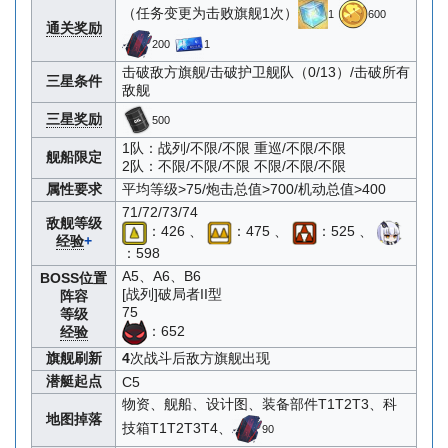
（任务变更为击败旗舰1次）
1
600
通关奖励
200
1
击破敌方旗舰/击破护卫舰队（0/13）/击破所有
三星条件
敌舰
三星奖励
500
1队：战列/不限/不限 重巡/不限/不限
舰船限定
2队：不限/不限/不限 不限/不限/不限
属性要求
平均等级>75/炮击总值>700/机动总值>400
71/72/73/74
敌舰等级
：426 、
：475 、
：525 、
经验
+
：598
A5、A6、B6
BOSS位置
[战列]破局者II型
阵容
75
等级
：652
经验
旗舰刷新
4
次战斗后敌方旗舰出现
潜艇起点
C5
物资、舰船、设计图、装备部件T1T2T3、科
地图掉落
技箱T1T2T3T4、
90