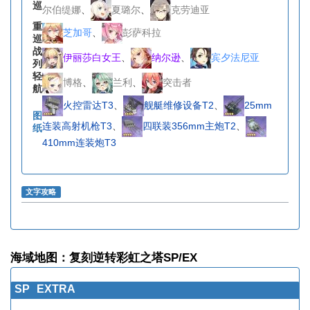
巡
尔伯缇娜
、
夏璐尔
、
克劳迪亚
重
芝加哥
、
彭萨科拉
巡
战
伊丽莎白女王
、
纳尔逊
、
宾夕法尼亚
列
轻
博格
、
兰利
、
突击者
航
火控雷达T3
、
舰艇维修设备T2
、
25mm
图
连装高射机枪T3
、
四联装356mm主炮T2
、
纸
410mm连装炮T3
文字攻略
海域地图：复刻逆转彩虹之塔SP/EX
SP
EXTRA