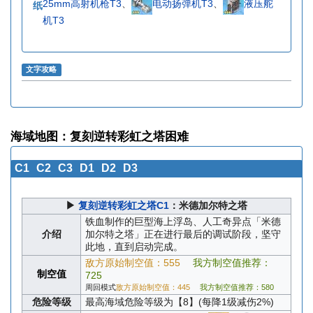
25mm高射机枪T3
、
电动扬弹机T3
、
液压舵
纸
机T3
文字攻略
海域地图：复刻逆转彩虹之塔困难
C1
C2
C3
D1
D2
D3
▶
复刻逆转彩虹之塔C1
：米德加尔特之塔
铁血制作的巨型海上浮岛、人工奇异点「米德
介绍
加尔特之塔」正在进行最后的调试阶段，坚守
此地，直到启动完成。
敌方原始制空值：555
我方制空值推荐：
制空值
725
周回模式
敌方原始制空值：445
我方制空值推荐：580
危险等级
最高海域危险等级为【8】(每降1级减伤2%)