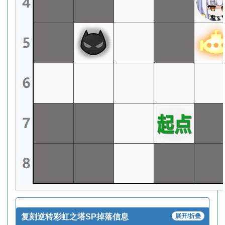
复刻逆转彩虹之塔SP掉落信息
展开/折叠