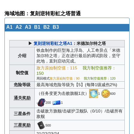
海域地图：复刻逆转彩虹之塔普通
A1
A2
A3
B1
B2
B3
▶
复刻逆转彩虹之塔A1
：米德加尔特之塔
铁血制作的巨型海上浮岛、人工奇异点「米德
介绍
加尔特之塔」正在进行最后的调试阶段，坚守
此地，直到启动完成。
敌方原始制空值：115
我方制空值推荐：
制空值
150
周回模式
敌方原始制空值：90
我方制空值推荐：120
危险等级
最高海域危险等级为【5】(每降1级减伤2%)
（任务变更为击败旗舰1次）
1
600
通关奖励
200
1
击破敌方旗舰/击破护卫舰队（0/10）/击破所有
三星条件
敌舰
三星奖励
500
21/22/23/24