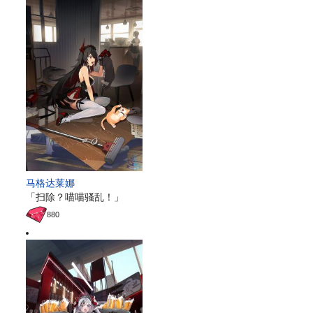
马格达莱娜
「扫除？喵喵骚乱！」
880