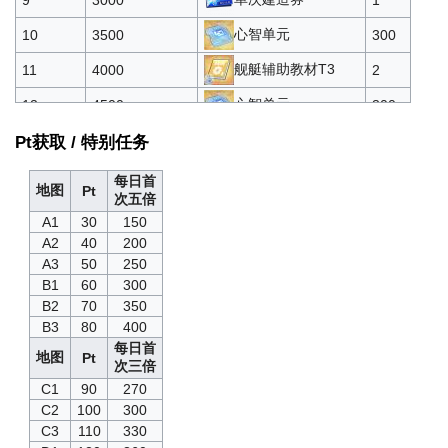
心智单元
10
3500
300
舰艇辅助教材T3
11
4000
2
心智单元
12
4500
300
优伊妮欧露
13
5000
1
Pt获取 / 特别任务
单次建造券
14
5500
2
每日首
地图
Pt
次五倍
心智单元
15
6000
500
A1
30
150
A2
40
200
单次建造券
16
6500
2
A3
50
250
舰艇防御教材T3
17
7000
2
B1
60
300
B2
70
350
单次建造券
18
7500
2
B3
80
400
每日首
高级定向蓝图·四期
19
8000
1
地图
Pt
次三倍
单次建造券
20
9000
2
C1
90
270
C2
100
300
优伊妮欧露
21
10000
1
C3
110
330