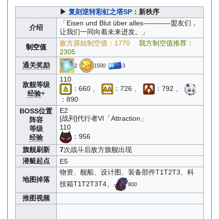
▶
复刻逆转彩虹之塔SP
：新秩序
「Eisen und Blut über alles————盟友们，
介绍
让我们一同向着未来进发。」
敌方原始制空值：1770
我方制空值推荐：
制空值
2305
通关奖励
2
1500
3
110
敌舰等级
：660 、
：726 、
：792 、
经验
+
：890
E2
BOSS位置
[战列]代行者VI「Attraction」
阵容
110
等级
：956
经验
旗舰刷新
7
次战斗后敌方旗舰出现
潜艇起点
E5
物资、舰船、设计图、装备部件T1T2T3、科
地图掉落
技箱T1T2T3T4、
800
推图视频