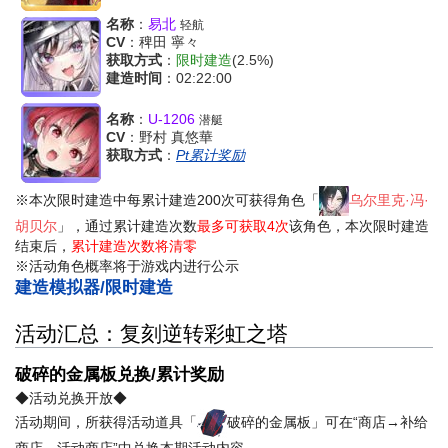
名称
：
易北
轻航
CV
：稗田 寧々
获取方式
：
限时建造
(2.5%)
建造时间
：02:22:00
名称
：
U-1206
潜艇
CV
：野村 真悠華
获取方式
：
Pt累计奖励
※本次限时建造中每累计建造200次可获得角色「
乌尔里克·冯·
胡贝尔
」，通过累计建造次数
最多可获取4次
该角色，本次限时建造
结束后，
累计建造次数将清零
※活动角色概率将于游戏内进行公示
建造模拟器/限时建造
活动汇总：复刻逆转彩虹之塔
破碎的金属板兑换/累计奖励
◆活动兑换开放◆
活动期间，所获得活动道具「
破碎的金属板」可在“商店→补给
商店→活动商店”中兑换本期活动内容。