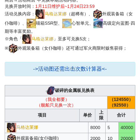
兑换开放时间：
1月11日维护后~1月24日23:59
活动兑换内容：
马格达莱娜
（超稀有）、
外观装备箱（女
仆咖啡）、
喵箱SSR型、
心智单元、
高级定向蓝图·四
期等丰富奖励。
※角色「
马格达莱娜
」至多可兑换5次；
※
外观装备箱（女仆咖啡）还可通过军火商限时贩售获得；
->活动图还需出击次数计算器<-
破碎的金属板兑换表
（我全都要）
（124550）
（舰船只兑换一次）
（92550）
上
项目
单价
合计
限
马格达莱娜
8000
5
40000
外观装备箱(女仆咖啡)
2000
10
20000