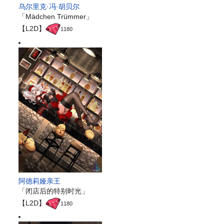
乌尔里克·冯·胡贝尔
「Mädchen Trümmer」
【L2D】
1180
阿德莉娅亲王
「闭店后的特别时光」
【L2D】
1180