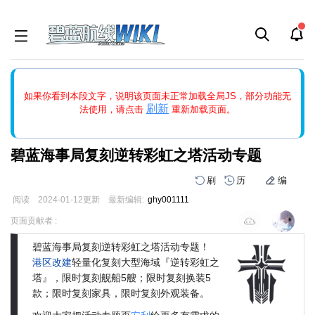
如果打开页面显示缩略图创建出错，请点击
刷新
或页面右上WIKI功
如果你看到本段文字，说明该页面未正常加载全局JS，部分功能无
能中的刷新按钮清除页面缓存并刷新，如果还有问题，请多尝试几
刷新
法使用，请点击
重新加载页面。
次。
碧蓝海事局复刻逆转彩虹之塔活动专题
刷
历
编
阅读
2024-01-12
更新
最新编辑:
ghy001111
跳
跳
页面贡献者 :
到
到
导
搜
碧蓝海事局复刻逆转彩虹之塔活动专题！
航
索
港区改建
轻量化复刻大型海域『逆转彩虹之
塔』，限时复刻舰船5艘；限时复刻换装5
款；限时复刻家具，限时复刻外观装备。