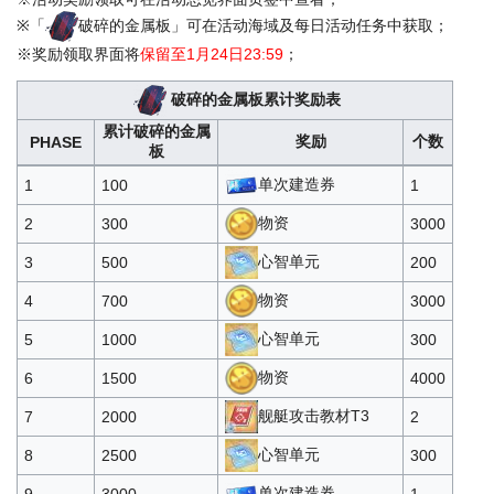
通用部件*1
30
30
※「
破碎的金属板」可在活动海域及每日活动任务中获取；
主炮部件*1
30
30
※奖励领取界面将
保留至1月24日23:59
；
鱼雷部件*1
30
30
4500
破碎的金属板累计奖励表
防空炮部件*1
30
30
累计破碎的金属
奖励
个数
PHASE
板
舰载机部件*1
30
30
单次建造券
1
100
1
物资*2000
500
5
物资
2
300
3000
石油*1000
450
5
6250
心智单元
3
500
200
酸素可乐*1
15
100
物资
4
700
3000
心智单元
5
1000
300
物资
6
1500
4000
舰艇攻击教材T3
7
2000
2
心智单元
8
2500
300
单次建造券
9
3000
1