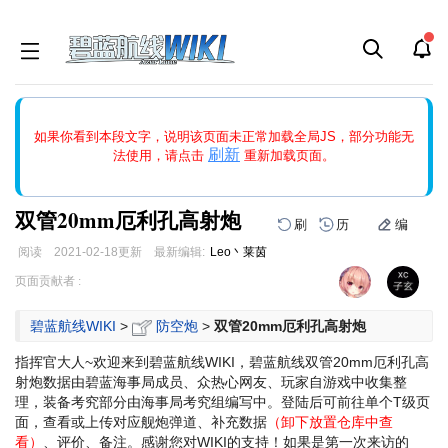
如果打开页面显示缩略图创建出错，请点击
刷新
或页面右上WIKI功
如果你看到本段文字，说明该页面未正常加载全局JS，部分功能无
能中的刷新按钮清除页面缓存并刷新，如果还有问题，请多尝试几
刷新
法使用，请点击
重新加载页面。
次。
双管20mm厄利孔高射炮
刷
历
编
阅读
2021-02-18
更新
最新编辑:
Leo丶莱茵
跳
跳
页面贡献者 :
到
到
导
搜
碧蓝航线WIKI
>
防空炮
>
双管20mm厄利孔高射炮
航
索
指挥官大人~欢迎来到碧蓝航线WIKI，碧蓝航线双管20mm厄利孔高
射炮数据由碧蓝海事局成员、众热心网友、玩家自游戏中收集整
理，装备考究部分由海事局考究组编写中。登陆后可前往单个T级页
面，查看或上传对应舰炮弹道、补充数据
（卸下放置仓库中查
看）
、评价、备注。感谢您对WIKI的支持！
如果是第一次来访的