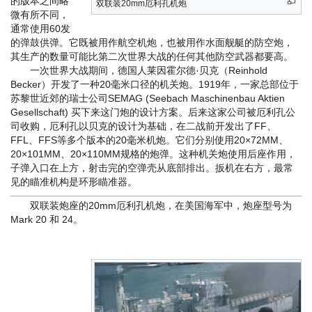
的版本之间略
双联装20mm厄利孔机炮
微有所不同，
通常使用60发
的弹鼓供弹。它既被用作航空机炮，也被用作水面舰艇的防空炮，
其生产的数量可能比第二次世界大战的任何其他防空武器都要高。
一次世界大战期间，德国人莱因霍尔德·贝克（Reinhold
Becker）开发了一种20毫米口径的机关炮。1919年，一家总部位于
苏黎世近郊的瑞士公司SEMAG (Seebach Maschinenbau Aktien
Gesellschaft) 买下来这门炮的设计方案。后来这家公司被厄利孔公
司收购，厄利孔以贝克的设计为基础，在二战前开发出了FF、
FFL、FFS等多个版本的20毫米机炮。它们分别使用20×72MM、
20×101MM、20×110MM规格的炮弹。这种机关炮使用后座作用，
子弹入口在上方，射击完的空弹壳从底部排出。扳机在右方，最常
见的瞄准机构是环形瞄准器。
双联装炮座的20mm厄利孔机炮，在美国海军中，炮座型号为
Mark 20 和 24。