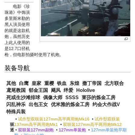
电影《珍
珠港》中饰演
多里斯米勒的
黑人演员使用
的就是这款机
炮，虽然历史
上此人使用的
是12.7口径机
枪，但电影拍摄时使用了机炮。
装备导航
其他
白鹰
皇家
重樱
铁血
东煌
撒丁帝国
北方联合
鸢尾教国
郁金王国
飓风
绊爱
Hololive
死或生沙滩排球
偶像大师
SSSS
莱莎的炼金工房
闪乱神乐
出包王女
优米雅的炼金工房
约会大作战V
特殊兵装
•
试作型双联装127mm高平两用炮Mk16
•
试作型双联装
驱
137mm高平两用炮Mk1
•
双联装127mm高平两用炮Mk12
逐
•
双联装127mm副炮
•
127mm单装炮
•
127mm单装炮早期