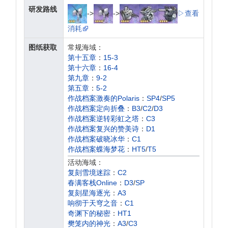
研发路线
->
->
▷查看
消耗
图纸获取
常规海域：
第十五章
：
15-3
第十六章
：
16-4
第九章
：
9-2
第五章
：
5-2
作战档案激奏的Polaris
：
SP4
/
SP5
作战档案定向折叠
：
B3
/
C2
/
D3
作战档案逆转彩虹之塔
：
C3
作战档案复兴的赞美诗
：
D1
作战档案破晓冰华
：
C1
作战档案蝶海梦花
：
HT5
/
T5
作战档案镜位螺旋
：
B3
/
D3
活动海域：
作战档案负象限作战
：
C2
复刻雪境迷踪
：
C2
作战档案微层混合
：
A1
/
C1
春满客栈Online
：
D3
/
SP
作战档案箱庭疗法
：
B1
复刻星海逐光
：
A3
作战档案苍红的回响
：
C1
响彻于天穹之音
：
C1
作战档案坠落之翼
：
A2
/
C2
奇渊下的秘密
：
HT1
樊笼内的神光
：
A3
/
C3