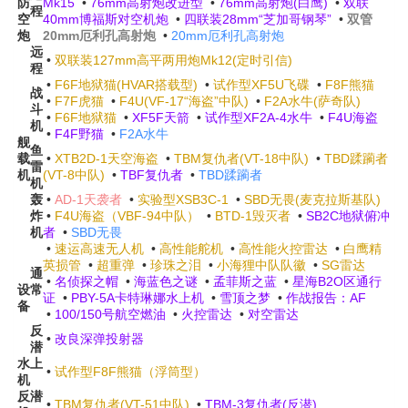
防
Mk15
•
76mm高射炮改进型
•
76mm高射炮(白鹰)
•
双联
程
空
40mm博福斯对空机炮
•
四联装28mm“芝加哥钢琴”
•
双管
炮
20mm厄利孔高射炮
•
20mm厄利孔高射炮
远
•
双联装127mm高平两用炮Mk12(定时引信)
程
•
F6F地狱猫(HVAR搭载型)
•
试作型XF5U飞碟
•
F8F熊猫
战
•
F7F虎猫
•
F4U(VF-17“海盗”中队)
•
F2A水牛(萨奇队)
斗
•
F6F地狱猫
•
XF5F天箭
•
试作型XF2A-4水牛
•
F4U海盗
机
•
F4F野猫
•
F2A水牛
舰
鱼
载
•
XTB2D-1天空海盗
•
TBM复仇者(VT-18中队)
•
TBD蹂躏者
雷
机
(VT-8中队)
•
TBF复仇者
•
TBD蹂躏者
机
轰
•
AD-1天袭者
•
实验型XSB3C-1
•
SBD无畏(麦克拉斯基队)
炸
•
F4U海盗（VBF-94中队）
•
BTD-1毁灭者
•
SB2C地狱俯冲
机
者
•
SBD无畏
•
速运高速无人机
•
高性能舵机
•
高性能火控雷达
•
白鹰精
英损管
•
超重弹
•
珍珠之泪
•
小海狸中队队徽
•
SG雷达
通
•
名侦探之帽
•
海蓝色之谜
•
孟菲斯之蓝
•
星海B2O区通行
设
常
证
•
PBY-5A卡特琳娜水上机
•
雪顶之梦
•
作战报告：AF
备
•
100/150号航空燃油
•
火控雷达
•
对空雷达
反
•
改良深弹投射器
潜
水上
•
试作型F8F熊猫（浮筒型）
机
反潜
•
TBM复仇者(VT-51中队)
•
TBM-3复仇者(反潜)