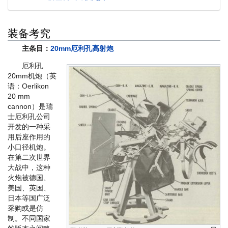
激奏的Polaris
：
SP4
/
SP5
/
SP
箱庭疗法
：
B1
苍红的回响
：
C1
装备考究
复刻坠落之翼
：
A2
/
C2
坠落之翼
：
A2
/
C2
主条目：
20mm厄利孔高射炮
厄利孔
20mm机炮（英
语：Oerlikon
20 mm
cannon）是瑞
士厄利孔公司
开发的一种采
用后座作用的
小口径机炮。
在第二次世界
大战中，这种
火炮被德国、
美国、英国、
日本等国广泛
采购或是仿
制。不同国家