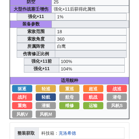
防空
25
大型作战塞壬增伤
强化+11后获得此属性
强化+11
1%
装备参数
索敌范围
18
索敌角度
360
所属阵营
白鹰
伤害修正比例
强化+11前
100%
强化+11
104%
适用舰种
驱逐
轻巡
重巡
超巡
战巡
战列
轻航
航母
航战
潜母
重炮
潜艇
维修
运输
风帆S
风帆V
风帆M
整装获取
科技箱：
克洛希德