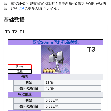
话，按“Ctrl+D”可以收藏WIKI随时查看更新哦~
如果觉得WIKI好玩的
话，记得
安利
给更多人哟ヾ(o◕∀◕)ﾉ。
基础数据
T3
T2
T1
双管20mm厄利孔高射炮
T3
防空炮
近程
伤害
初始
18/轮
强化+10(满)
45/轮
标准射速
初始
0.65s/轮
强化+10(满)
0.52s/轮