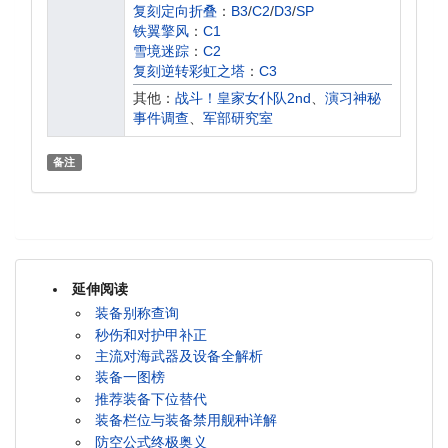
复刻定向折叠
：
B3
/
C2
/
D3
/
SP
铁翼擎风
：
C1
雪境迷踪
：
C2
复刻逆转彩虹之塔
：
C3
星海逐光
：
A3
其他：
战斗！皇家女仆队2nd
、
演习神秘
复刻镜位螺旋
：
B3
/
D3
/
SP
事件调查
、
军部研究室
复刻复兴的赞美诗
：
D1
复刻破晓冰华
：
C1
备注
定向折叠
：
B3
/
C2
/
D3
/
SP
炼金术士与秘密遗迹群岛
：
TH1
复刻负象限作战
：
C2
复刻蝶海梦花
：
HT5
/
T5
逆转彩虹之塔
：
C3
复刻微层混合
：
A1
/
C1
延伸阅读
镜位螺旋
：
B3
/
D3
/
SP
复兴的赞美诗
：
D1
装备别称查询
复刻箱庭疗法
：
B1
秒伤和对护甲补正
破晓冰华
：
C1
主流对海武器及设备全解析
负象限作战
：
C2
装备一图榜
蝶海梦花
：
HT5
/
T5
推荐装备下位替代
复刻苍红的回响
：
C1
装备栏位与装备禁用舰种详解
微层混合
：
A1
/
C1
防空公式终极奥义