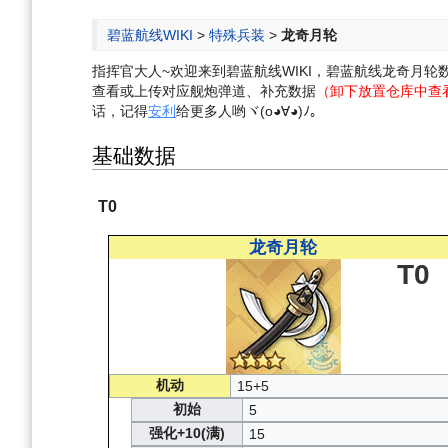
航
索
碧蓝航线WIKI
>
特殊兵装
>
龙奇月轮
指挥官大人~欢迎来到碧蓝航线WIKI，碧蓝航线龙奇月
查看或上传对应舰炮弹道、补充数据
（卸下放置仓库中查
话，记得
安利
给更多人哟ヾ(o◕∀◕)ﾉ。
基础数据
T0
龙奇月轮
T0
机动
15+5
初始
5
强化+10(满)
15