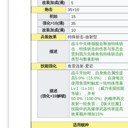
改装加成(满)
5
炮击
35+10
初始
15
强化+10(满)
35
改装加成(满)
10
兵装效果
特殊斩击-放射型
战斗中先锋领舰会释放特殊斩
击，特殊斩击的伤害与形态会
描述
受到我方先锋角色特殊斩击的
类型与数量影响
技能强化
鱼雷连射·爱宕
战斗开始时，自身炮击属性提
高5.0%（15.0%）；自身每次
使用鱼雷时触发一轮特殊弹幕
Lv.1（Lv.10）（威力依据技能
描述
等级），并有
(强化+10解锁)
50.0%（100.0%）的概率再次
发射一轮鱼雷；【纵火狂魔】
技能中的高爆弹武器伤害提高
效果额外增加15%
适用舰种