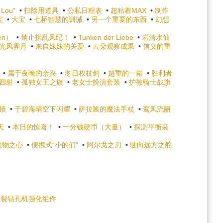
 Lou”
•
扫除用道具
•
公私日程表
•
超粘着MAX
•
制作
宝
•
大宝
•
七桥智慧的训诫
•
另一个重要的东西
•
幻想
en）
•
禁止扰乱风纪！
•
Tunken der Liebe
•
岩清水仙
光风霁月
•
来自妹妹的关爱
•
云朵观察成果
•
信义的重
•
属于夜晚的余兴
•
冬日权杖剑
•
超重的一箱
•
胜利者
四射
•
孤独女王之旗
•
老女士扮演套装
•
护教骑士战旗
镜
•
于碧海晴空下闪耀
•
萨拉酱的魔法手杖
•
鸾凤流丽
天
•
本日的惊喜！
•
一分钱硬币（大量）
•
探测平衡装
魔物之心
•
便携式“小的们”
•
阿尔戈之刃
•
驶向远方之舵
爆裂钻孔机强化组件