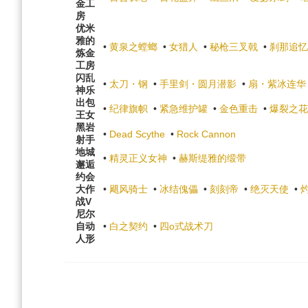
金工
房
优米
雅的
•
黄泉之螳螂
•
女猎人
•
秘枪三叉戟
•
刹那追忆
炼金
工房
闪乱
•
太刀・钢
•
手里剑・圆月潜影
•
扇・紫冰连华
神乐
出包
•
纪律旗帜
•
紧急维护罐
•
金色重击
•
爆裂之花
王女
黑岩
•
Dead Scythe
•
Rock Cannon
射手
地城
•
精灵正义女神
•
赫斯缇雅的缎带
邂逅
约会
大作
•
飓风骑士
•
冰结傀儡
•
刻刻帝
•
绝灭天使
•
战V
尼尔
自动
•
白之契约
•
四o式战术刀
人形