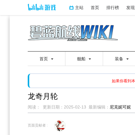
主站
首页
排行榜
发现
首页
舰船
装备
如果打开页面显示缩略图创
如果你看到
龙奇月轮
阅读：
更新日期：
2025-02-13
最新编辑：
尼克妮可妮
跳
跳
到
到
页面贡献者 :
导
搜