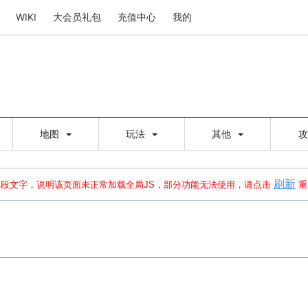
WIKI
大会员礼包
充值中心
我的
地图
玩法
其他
刷新
建出错，请点击
刷新
或页面右上WIKI功能中的刷新按钮清除页面缓存并刷新，
本段文字，说明该页面未正常加载全局JS，部分功能无法使用，请点击
重