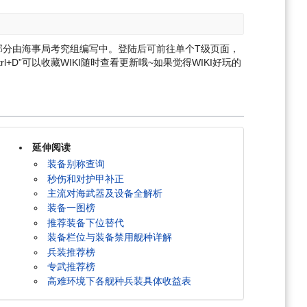
部分由海事局考究组编写中。登陆后可前往单个T级页面，
l+D”可以收藏WIKI随时查看更新哦~
如果觉得WIKI好玩的
延伸阅读
装备别称查询
秒伤和对护甲补正
主流对海武器及设备全解析
装备一图榜
推荐装备下位替代
装备栏位与装备禁用舰种详解
兵装推荐榜
专武推荐榜
高难环境下各舰种兵装具体收益表