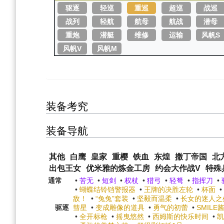
驱逐
轻巡
重巡
超巡
战巡
战列
轻航
航母
航战
潜母
重炮
潜艇
维修
运输
风帆S
风帆V
风帆M
装备考究
装备导航
其他
白鹰
皇家
重樱
铁血
东煌
撒丁帝国
北
出包王女
优米雅的炼金工房
约会大作战V
特殊
通常
•
苦无
•
短剑
•
权杖
•
猎弓
•
轻弩
•
指挥刀
•
•
蝴蝶结铃铛警报器
•
王牌的决胜左轮
•
杯面
•
敌！
•
“兔兔”套装
•
坚毅而温柔
•
长女的迷人之
驱逐
彗星
•
变成雕像的道具
•
勇气的初蕾
•
SMILE
•
全开标枪
•
摇曳悠然
•
西姆斯的快乐时间
•
凯