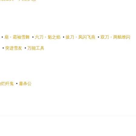
•
扇・霜袖雪舞
•
六刀・魁之焰
•
拔刀・凤闪飞燕
•
双刀・两舷缭闪
•
突进雪友
•
万能工具
灼烂歼鬼
•
鏖杀公