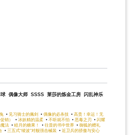
排球
偶像大师
SSSS
莱莎的炼金工房
闪乱神乐
兔
•
见习骑士的佩剑
•
偶像的必杀技
•
高贵！幸运！无
（促销）
•
冰妖精的温柔
•
不听就不怕
•
恶毒之刃
•
闪耀
的魔法
•
睦月的糖果！
•
往昔的书中世界
•
御狐的赠礼
合
•
三五式“绫波”对舰强击械装
•
近卫兵的骄傲与安心