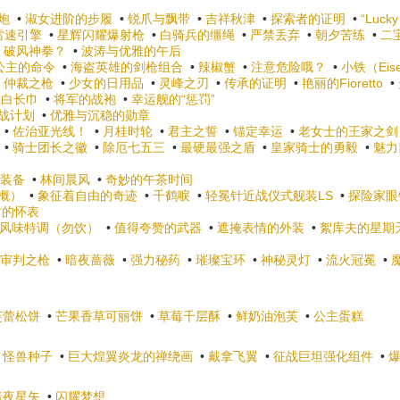
炮
•
淑女进阶的步履
•
锐爪与飘带
•
吉祥秋津
•
探索者的证明
•
“Lucky
雷速引擎
•
星辉闪耀爆射枪
•
白骑兵的缰绳
•
严禁丢弃
•
朝夕苦练
•
二
•
破风神拳？
•
波涛与优雅的午后
公主的命令
•
海盗英雄的剑枪组合
•
辣椒蟹
•
注意危险哦？
•
小铁（Eis
•
仲裁之枪
•
少女的日用品
•
灵峰之刃
•
传承的证明
•
艳丽的Fioretto
•
月白长巾
•
将军的战袍
•
幸运舰的“惩罚”
战计划
•
优雅与沉稳的勋章
•
佐治亚光线！
•
月桂时轮
•
君主之誓
•
锚定幸运
•
老女士的王家之剑
•
骑士团长之徽
•
除厄七五三
•
最硬最强之盾
•
皇家骑士的勇毅
•
魅力
装备
•
林间晨风
•
奇妙的午茶时间
概）
•
象征着自由的奇迹
•
千鹤唳
•
轻冕针近战仪式舰装LS
•
探险家眼
时的怀表
风味特调（勿饮）
•
值得夸赞的武器
•
遮掩表情的外装
•
絮库夫的星期
审判之枪
•
暗夜蔷薇
•
强力秘药
•
璀璨宝环
•
神秘灵灯
•
流火冠冕
•
芙蕾松饼
•
芒果香草可丽饼
•
草莓千层酥
•
鲜奶油泡芙
•
公主蛋糕
•
怪兽种子
•
巨大煌翼炎龙的禅绕画
•
戴拿飞翼
•
征战巨坦强化组件
•
暗夜星矢
•
闪耀梦想