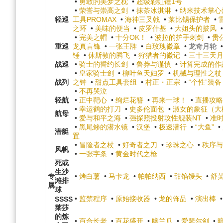
•
勇敢的美梦之枕
•
超级彩虹锤1号
•
荣誉与崇高之剑
•
抹茶冰淇淋
•
纳米技术掌心
轻巡
工具PROMAX
•
海神三叉戟
•
莱比锡保护者
•
之环
•
美味的便当
•
皮罗什基
•
大姐头的披风
•
完美之帽
•
十分OK！
•
波拉的护手刺剑
•
贵
重巡
龙真言锋
•
一张王牌
•
白玫瑰徽章
•
龙奇月轮
锤
•
休斯敦的腾飞
•
狩猎者的徽记
•
三十三天
战巡
•
骑士的誓约长剑
•
鲁莽与谨慎
•
计算完成的作
•
皇家骑士剑
•
柳叶鱼天妇罗
•
机械与理性之杖
战列
之钟
•
甜点工具套组
•
村正・正宗
•
“个性”装备
•
不再哭泣
轻航
•
正中靶心
•
绚烂花簪
•
再来一球！
•
直播攻略
•
幸运鹤的打刀
•
史多伦面包
•
淑女的象征（大
航母
•
爱与和平之海
•
强探照投射攻性舰装NT
•
准
•
黑尾鲹的潜水镜
•
汉堡
•
极速潜行
•
“大鱼”
•
潜艇
置
•
冒险者之杖
•
好奇者之刀
•
珍珠之心
•
秩序与
风帆
•
一张字条
•
黄金时代之枪
死或
生沙
专
•
烤白薯
•
马卡龙
•
帕帕纳西
•
甜馅馒头
•
舒
滩排
属
球
•
监禁程序
•
原始接收器
•
龙的饰品
•
演出棒
SSSS
莱莎
的炼
•
百合长老
•
百花盛开
•
幽兰爪
•
爱瑟尔剑
•