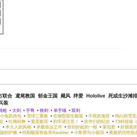
方联合
鸢尾教国
郁金王国
飓风
绊爱
Hololive
死或生沙滩
兵装
骑枪
•
大剑
•
手弩
•
铁剑
•
单手锤
•
双剑
小兔叽挎包
•
雪球三重奏
•
生物型双生舰装
•
不死的鬼怪
•
纯白的雪见
处
•
红梅轻舞
•
紫霞絮语
•
刹车请注意！
•
伙伴们的纪念
•
T3科技箱
酱
•
本大人的风格
•
承载命运之环
•
恰到好处的一根
•
莱伯君
•
好朋友
旋的护腕
•
特制舰装铁血兽Raubtier
•
小鲁莽与小倔强
•
夜姬的任性组