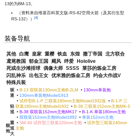
13的为BM-13。
（资料来自维基百科英文版-RS-82空用火箭（及其衍生型
[4]
RS-132））
装备导航
其他
白鹰
皇家
重樱
铁血
东煌
撒丁帝国
北方联合
鸢尾教国
郁金王国
飓风
绊爱
Hololive
死或生沙滩排球
偶像大师
SSSS
莱莎的炼金工房
闪乱神乐
出包王女
优米雅的炼金工房
约会大作战V
特殊兵装
驱
•
B-13 双联装130mm主炮B-2LM
•
130mm单装炮
逐
•
130mm单装炮Model1913
•
试作型B-1-P 三联装180mm主炮Model1932改
•
B-1-P 三
轻
联装180mm主炮Model1932
•
B-38 三联装152mm主炮MK-5
巡
•
B-38 双联装152mm主炮MK17
•
B-1-K 单装180mm主炮
•
双联装152mm主炮Model1892
•
单装152mm主炮
重
•
SM-40 试作型三联装220mm主炮
•
试作型三联装240mm
舰
巡
主炮
炮
大