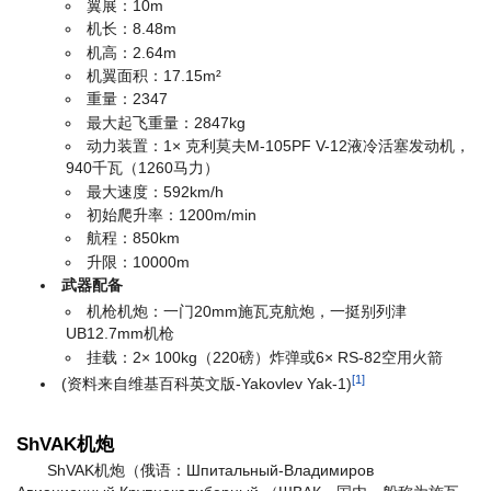
翼展：10m
机长：8.48m
机高：2.64m
机翼面积：17.15m²
重量：2347
最大起飞重量：2847kg
动力装置：1× 克利莫夫M-105PF V-12液冷活塞发动机，
940千瓦（1260马力）
最大速度：592km/h
初始爬升率：1200m/min
航程：850km
升限：10000m
武器配备
机枪机炮：一门20mm施瓦克航炮，一挺别列津
UB12.7mm机枪
挂载：2× 100kg（220磅）炸弹或6× RS-82空用火箭
[1]
(资料来自维基百科英文版-Yakovlev Yak-1)
ShVAK机炮
ShVAK机炮（俄语：Шпитальный-Владимиров