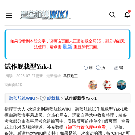
如果打开页面显示缩略图创建出错，请点击
刷新
或页面右上WIKI功
如果你看到本段文字，说明该页面未正常加载全局JS，部分功能无
能中的刷新按钮清除页面缓存并刷新，如果还有问题，请多尝试几
刷新
法使用，请点击
重新加载页面。
次。
试作舰载型Yak-1
刷
历
编
阅读
2026-07-27
更新
最新编辑:
马汉勤王
跳
跳
页面贡献者 :
到
到
导
搜
碧蓝航线WIKI
>
舰载机
>
试作舰载型Yak-1
航
索
指挥官大人~欢迎来到碧蓝航线WIKI，碧蓝航线试作舰载型Yak-1数
据由碧蓝海事局成员、众热心网友、玩家自游戏中收集整理，装备
考究部分由海事局考究组编写中。登陆后可前往单个T级页面，查看
或上传对应舰炮弹道、补充数据
（卸下放置仓库中查看）
、评价、
备注。感谢您对WIKI的支持！
如果是第一次来访的话，按“Ctrl+D”可