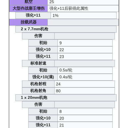
航空
25
大型作战塞壬增伤
强化+11后获得此属性
强化+11
1%
挂载武器
2 x 7.7mm机枪
伤害
初始
9
强化+10
22
强化+11
23
标准射速
初始
0.5s/轮
强化+10(满)
0.4s/轮
机枪射程
24
机枪射角
80
1 x 20mm机炮
伤害
初始
8
强化+10
20
强化+11
21