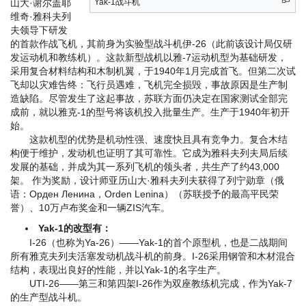
山大·谢尔盖耶
Yak-1战斗机
维奇·雅科夫列
夫领导下研发
的首款作战飞机，其前身为实验型战斗机伊-26（此前该设计局仅研
发运动机和教练机）。这款新型战机以雅-7运动机型为基础研发，
采用复合材料结构和木制机翼，于1940年1月完成首飞。但第二次试
飞却以灾难告终：飞行员遇难，飞机完全损毁，事故原因是生产制
造缺陷。尽管发生了这起事故，苏联方面仍决定在国家测试全部完
成前，就以雅克-1的型号将该机投入批量生产。生产于1940年初开
始。
这款机型的优势是机动性强、速度快且具有竞争力。复合木结
构便于维护，发动机也证明了其可靠性。它成为雅科夫列夫局后续
发展的基础，并成为其一系列飞机的领头者，共生产了约43,000
架。 作为奖励，设计师亚历山大·雅科夫列夫获得了列宁勋章（俄
语：Орден Ленина，Orden Lenina）（苏联授予的最高平民荣
誉）、10万卢布奖金和一辆ZIS汽车。
Yak-1的改型有：
I-26（也称为Ya-26）——Yak-1的首个原型机，也是二战期间
所有雅克夫列夫活塞发动机战斗机的前身。I-26采用钢管和木材混合
结构，表现出良好的性能，并以Yak-1的名字生产。
UTI-26——第三和第四架I-26作为双座教练机完成，作为Yak-7
的生产型战斗机。