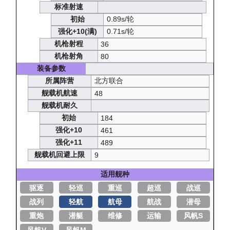
标准射速
初始
0.89s/轮
强化+10(满)
0.71s/轮
机枪射程
36
机枪射角
80
装备参数
所属阵营
北方联合
舰载机航速
48
舰载机耐久
初始
184
强化+10
461
强化+11
489
舰载机回避上限
9
适用舰种
驱逐
轻巡
重巡
超巡
战巡
战列
轻航
航母
航战
潜母
重炮
潜艇
维修
运输
风帆S
风帆V
风帆M