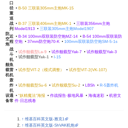
口
径
•
B-50 三联装305mm主炮MK-15
重
巡
战
•
B-37 三联装406mm主炮MK-1
•
三联装356mm主炮
列
Model1913
•
三联装305mm主炮Model1907
防
近
•
B-34 100mm双联装防空炮MZ-14
•
B-54 100mm双联装防
空
程
空炮
•
37mm防空炮70-K
•
100mm双联装防空炮SM-5-1s
炮
战
•
试作舰载型La-9
•
试作舰载型Yak-7
•
试作舰载型Yak-3
斗
•
试作舰载型Yak-1
•
I-15
机
舰
鱼
载
雷
•
试作型VIT-2（模式调整）
•
试作型VIT-2(VK-107)
机
机
轰
炸
•
试作舰载型Su-6
•
试作舰载型Su-2
•
LBSh
•
R-5轰炸机
机
设
通
•
“妖精魔法”海报
•
作战报告·极地风暴
•
海魂迷彩
•
机密文
备
常
件·日志残卷
↑
维基百科英文版-雅克1
↑
维基百科英文版-ShVAK机炮