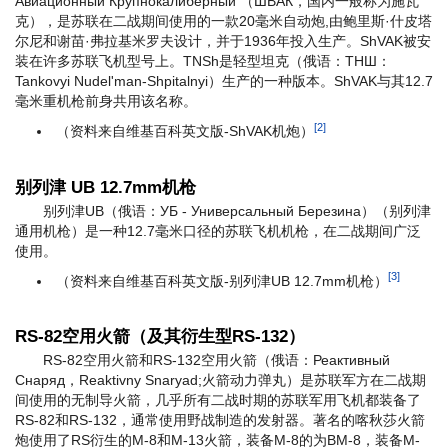
Авиационный Крупнокалиберный （ШВАК，国内一般称为施瓦
克），是苏联在二战期间使用的一款20毫米自动炮,由鲍里斯·什皮塔
尔尼和谢苗·弗拉基米罗夫设计，并于1936年投入生产。ShVAK被安
装在许多苏联飞机型号上。TNSh是轻型坦克（俄语：ТНШ：
Tankovyi Nudel'man-Shpitalnyi）生产的一种版本。ShVAK与其12.7
毫米重机枪前身共用该名称。
[2]
（资料来自维基百科英文版-ShVAK机炮）
别列津 UB 12.7mm机枪
别列津UB（俄语：УБ - Универсальный Березина）（别列津
通用机枪）是一种12.7毫米口径的苏联飞机机枪，在二战期间广泛
使用。
[3]
（资料来自维基百科英文版-别列津UB 12.7mm机枪）
RS-82空用火箭（及其衍生型RS-132）
RS-82空用火箭和RS-132空用火箭（俄语：Реактивный
Снаряд，Reaktivny Snaryad;火箭动力弹丸）是苏联军方在二战期
间使用的无制导火箭，几乎所有二战时期的苏联军用飞机都装备了
RS-82和RS-132，通常使用野战制造的发射器。著名的喀秋莎火箭
炮使用了RS衍生的M-8和M-13火箭，装备M-8的为BM-8，装备M-