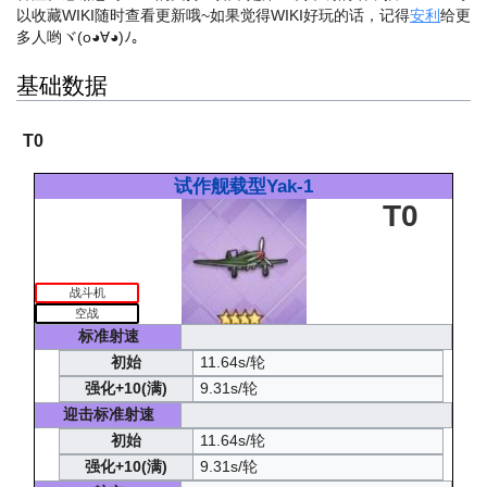
以收藏WIKI随时查看更新哦~
如果觉得WIKI好玩的话，记得
安利
给更
多人哟ヾ(o◕∀◕)ﾉ。
基础数据
T0
试作舰载型Yak-1
T0
战斗机
空战
标准射速
初始
11.64s/轮
强化+10(满)
9.31s/轮
迎击标准射速
初始
11.64s/轮
强化+10(满)
9.31s/轮