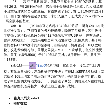
I-28——高空拦截机原型，搭载克里莫夫M-105PD发动机，基
于I-26-2。与I-26不同的是，它采用全金属机身和尾翼，以及机翼稍
小且重新形状的自动前缘条。其仅制造了1架，首飞于1940年12月1
日。由于发动机存在诸多缺陷，未投入量产，但成为了Yak-7和Yak-
9高空版本的基础。
Yak-1b——（“b”为非官方名称;1942年10月后，所有Yak-1均按
此标准制造）。它拥有新的气泡座舱盖，降低了后机身，装甲进行
了增强，施卡斯机枪改为单门12.7毫米贝雷津UB机枪（也有说是贝
雷津UBS机枪），武器采用电击和气动发射取代机械系统，基于梅
塞施密特Bf 109设计的新操纵杆，新瞄准镜，机身密封，可收放尾
轮，改进发动机冷却，采用克里莫夫M-105PF发动机，低空性能更
佳。首飞（编号3560）于1942年6月完成，8月开始生产。共生产
4,188架。
Yak-1M——
雅克-3
的原型机，翼面更小，冷却进气口调
整，整体重量减轻，发动机进行了升级：搭载M-105PF2发动机（基
础版M-105上增加了增压强化动力的功能，牺牲部分高空性能，换
取了中低空的大幅动力提升）。共建造了两架，的雅克-1М在结构上
和首架原型机差异极大，本质上就是雅克-3战机。
雅克夫列夫Yak-1
性能数据