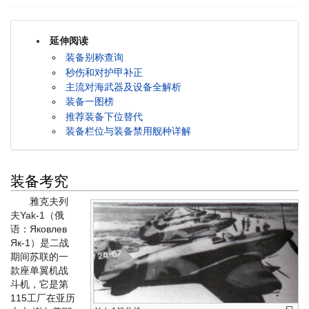
延伸阅读
装备别称查询
秒伤和对护甲补正
主流对海武器及设备全解析
装备一图榜
推荐装备下位替代
装备栏位与装备禁用舰种详解
装备考究
雅克夫列
夫Yak-1（俄
语：Яковлев
Як-1）是二战
期间苏联的一
款座单翼机战
斗机，它是第
115工厂在亚历