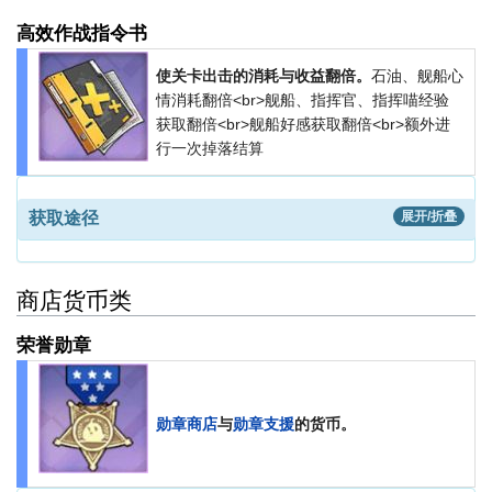
高效作战指令书
使关卡出击的消耗与收益翻倍。
石油、舰船心
情消耗翻倍<br>舰船、指挥官、指挥喵经验
获取翻倍<br>舰船好感获取翻倍<br>额外进
行一次掉落结算
获取途径
展开/折叠
商店货币类
荣誉勋章
勋章商店
与
勋章支援
的货币。