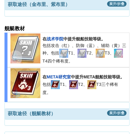
获取途径（金布里、紫布里）
展开/折叠
舰艇教材
在
战术学院
中提升舰船技能等级。
包括攻击（红）、防御（蓝）、辅助（黄）三
种。包括
T1、
T2、
T3、
T4四个稀有度。
在
META研究室
中提升META舰船技能等级。
包括
T1、
T2、
T3三个稀有
度。
获取途径（舰艇教材）
展开/折叠