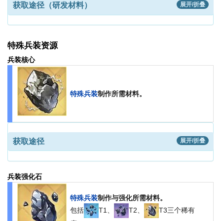
获取途径（研发材料）
展开/折叠
特殊兵装资源
兵装核心
特殊兵装
制作所需材料。
获取途径
展开/折叠
兵装强化石
特殊兵装
制作与强化所需材料。
包括
T1、
T2、
T3三个稀有