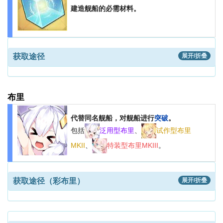
建造舰船的必需材料。
获取途径
展开/折叠
布里
代替同名舰船，对舰船进行
突破
。
包括
泛用型布里
、
试作型布里
MKII
、
特装型布里MKIII
。
获取途径（彩布里）
展开/折叠