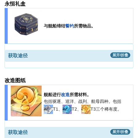
永恒礼盒
与舰船缔结
誓约
所需物品。
获取途径
展开/折叠
改造图纸
舰船进行
改造
所需材料。
包括驱逐、巡洋、战列、航母四种。包括
T1、
T2、
T3三个稀有度。
获取途径
展开/折叠