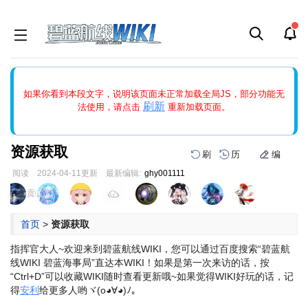
如果打开页面显示缩略图创建出错，请点击
刷新
或页面右上WIKI功
如果你看到本段文字，说明该页面未正常加载全局JS，部分功能无
能中的刷新按钮清除页面缓存并刷新，如果还有问题，请多尝试几
刷新
法使用，请点击
重新加载页面。
次。
资源获取
刷
历
编
阅读
2024-04-11
更新
最新编辑:
ghy001111
跳
跳
页面贡献者 :
到
到
导
搜
首页
>
资源获取
航
索
指挥官大人~欢迎来到碧蓝航线WIKI，您可以通过百度搜索“碧蓝航
线WIKI 碧蓝海事局”直达本WIKI！
如果是第一次来访的话，按
“Ctrl+D”可以收藏WIKI随时查看更新哦~
如果觉得WIKI好玩的话，记
得
安利
给更多人哟ヾ(o◕∀◕)ﾉ。