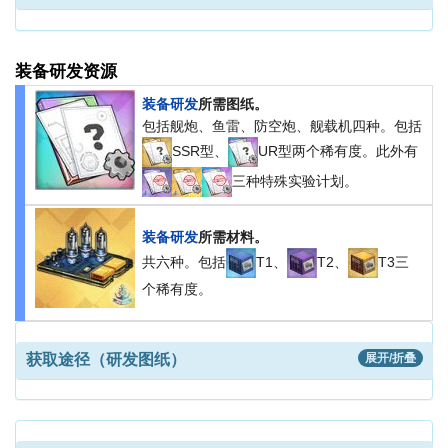
装备研发资源
装备研发
所需图纸。
包括舰炮、鱼雷、防空炮、舰载机四种。包括
SSR型、
UR型两个稀有度。此外有
三种特殊实验计划。
装备研发
所需材料。
共六种。包括
T1、
T2、
T3三
个稀有度。
获取途径（研发图纸）
展开/折叠