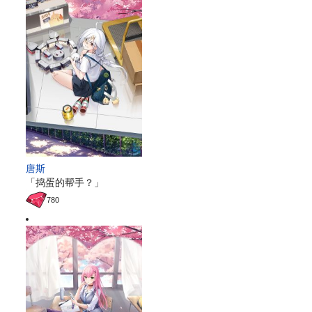
唐斯
「捣蛋的帮手？」
780