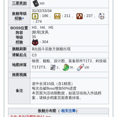
三星奖励
500
31/32/33/34
敌舰等级
：186 、
：211 、
：237 、
经验
+
：274
H3、H4、H5
BOSS位置
[航母]龙凤
阵容
35
等级
：304
经验
旗舰刷新
3
次战斗后敌方旗舰出现
潜艇起点
C3
物资、舰船、设计图、装备部件T1T2、科技箱
地图掉落
T1T2T3、
、
、
2
30
100
推图视频
道中全清10战（含1精英）
每次击破Boss增加50%进度
备注
本页面为活动期数据，如该活动加入作战档
案，请移步档案页面查看掉落。
敌舰分布图（
·相关注释
）
文件:复刻浮樱影华A1.jpg