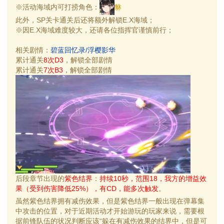
※活动海域内可打捞角色：
貅
此外，SP关卡通关后还将额外解锁E.X海域；
※因E.X海域难度较大，还请各位指挥官谨慎前行；
相关剧情：
碧蓝回忆录/浮樱影华
累计通关
8次D3
，解锁全部剧情
累计通关
7次B3
，解锁全部剧情
后段章节出现的
紫色结界
：
持续10秒，范围18，我方的增益效
果（受到伤害降低25%），有CD，能多次触发
。
虽然紫色结界拥有减伤效果，但是紫色结界一般出现在弹幕集
中攻击的位置，对于近期活动才开始游玩的玩家来说，需要根
据前锋队伍的状况判断应该“躲在有减伤效果的结界中，但是可