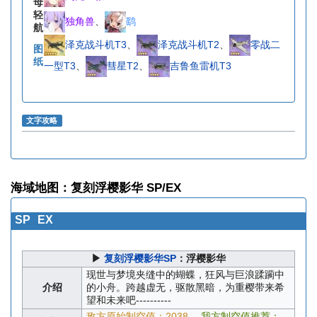
母
轻
独角兽
、
鹞
航
泽克战斗机T3
、
泽克战斗机T2
、
零战二
图
纸
一型T3
、
彗星T2
、
吉鲁鱼雷机T3
文字攻略
海域地图：复刻浮樱影华 SP/EX
SP
EX
▶
复刻浮樱影华SP
：浮樱影华
现世与梦境夹缝中的蝴蝶，狂风与巨浪蹂躏中
介绍
的小舟。跨越虚无，驱散黑暗，为重樱带来希
望和未来吧----------
敌方原始制空值：2038
我方制空值推荐：