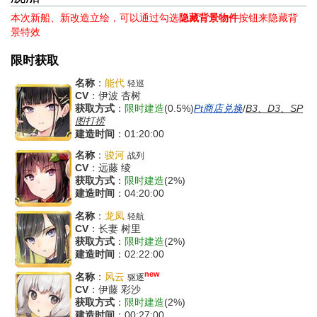
本次新船、新改造立绘，可以通过勾选
隐藏背景物件
按钮来隐藏背
景特效
限时获取
名称
：
能代
轻巡
CV
：伊波 杏树
获取方式
：
限时建造
(0.5%)
Pt商店兑换
/
B3、D3、SP
图打捞
建造时间
：01:20:00
名称
：
骏河
战列
CV
：远藤 绫
获取方式
：
限时建造
(2%)
建造时间
：04:20:00
名称
：
龙凤
轻航
CV
：长妻 树里
获取方式
：
限时建造
(2%)
建造时间
：02:22:00
new
名称
：
风云
驱逐
CV
：伊藤 彩沙
获取方式
：
限时建造
(2%)
建造时间
：00:27:00