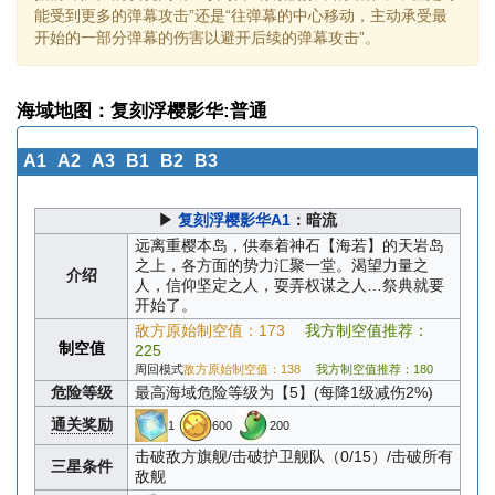
能受到更多的弹幕攻击”还是“往弹幕的中心移动，主动承受最
开始的一部分弹幕的伤害以避开后续的弹幕攻击”。
海域地图：复刻浮樱影华:普通
A1
A2
A3
B1
B2
B3
▶
复刻浮樱影华A1
：暗流
远离重樱本岛，供奉着神石【海若】的天岩岛
之上，各方面的势力汇聚一堂。渴望力量之
介绍
人，信仰坚定之人，耍弄权谋之人…祭典就要
开始了。
敌方原始制空值：173
我方制空值推荐：
制空值
225
周回模式
敌方原始制空值：138
我方制空值推荐：180
危险等级
最高海域危险等级为【5】(每降1级减伤2%)
通关奖励
1
600
200
击破敌方旗舰/击破护卫舰队（0/15）/击破所有
三星条件
敌舰