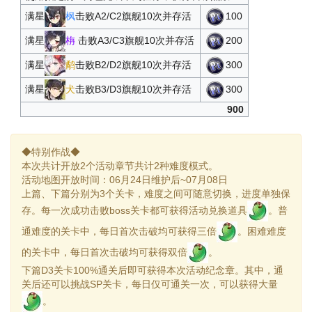
满星
枫
击败A2/C2旗舰10次并存活
100
满星
栴
击败A3/C3旗舰10次并存活
200
满星
鹬
击败B2/D2旗舰10次并存活
300
满星
犬
击败B3/D3旗舰10次并存活
300
900
◆特别作战◆
本次共计开放2个活动章节共计2种难度模式。
活动地图开放时间：06月24日维护后~07月08日
上篇、下篇分别为3个关卡，难度之间可随意切换，进度单独保
存。每一次成功击败boss关卡都可获得活动兑换道具
。普
通难度的关卡中，每日首次击破均可获得三倍
。困难难度
的关卡中，每日首次击破均可获得双倍
。
下篇D3关卡100%通关后即可获得本次活动纪念章。其中，通
关后还可以挑战SP关卡，每日仅可通关一次，可以获得大量
。