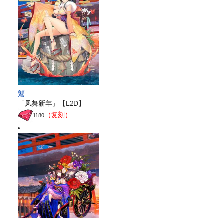
鸗
「凤舞新年」【L2D】
（复刻）
1180