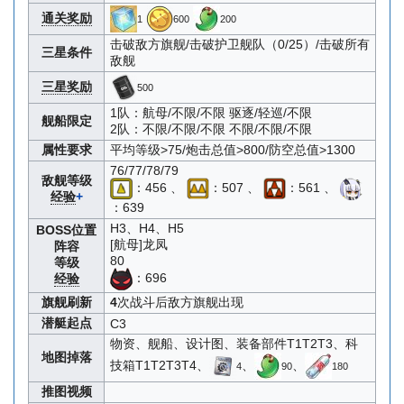
通关奖励
1
600
200
击破敌方旗舰/击破护卫舰队（0/25）/击破所有
三星条件
敌舰
三星奖励
500
1队：航母/不限/不限 驱逐/轻巡/不限
舰船限定
2队：不限/不限/不限 不限/不限/不限
属性要求
平均等级>75/炮击总值>800/防空总值>1300
76/77/78/79
敌舰等级
：456 、
：507 、
：561 、
经验
+
：639
H3、H4、H5
BOSS位置
[航母]龙凤
阵容
80
等级
：696
经验
旗舰刷新
4
次战斗后敌方旗舰出现
潜艇起点
C3
物资、舰船、设计图、装备部件T1T2T3、科
地图掉落
技箱T1T2T3T4、
、
、
4
90
180
推图视频