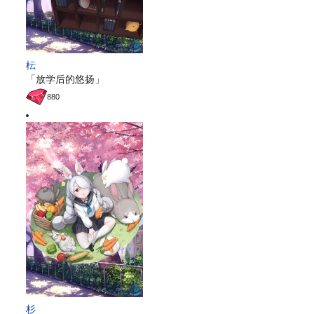
枟
「放学后的悠扬」
880
杉