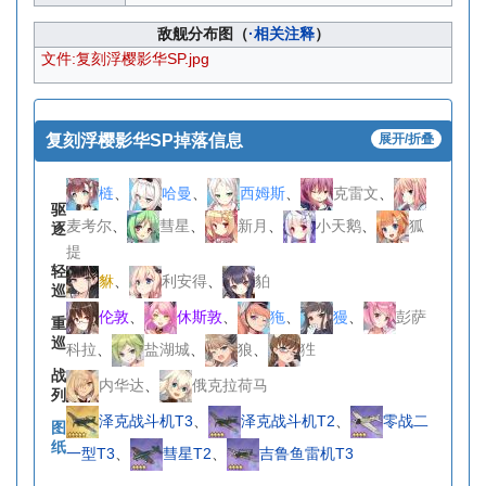
敌舰分布图（
·相关注释
）
文件:复刻浮樱影华SP.jpg
复刻浮樱影华SP掉落信息
展开/折叠
梿
、
哈曼
、
西姆斯
、
克雷文
、
驱
麦考尔
、
彗星
、
新月
、
小天鹅
、
狐
逐
提
轻
貅
、
利安得
、
貃
巡
伦敦
、
休斯敦
、
狏
、
獌
、
彭萨
重
巡
科拉
、
盐湖城
、
狼
、
狌
战
内华达
、
俄克拉荷马
列
泽克战斗机T3
、
泽克战斗机T2
、
零战二
图
纸
一型T3
、
彗星T2
、
吉鲁鱼雷机T3