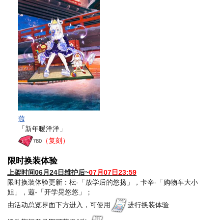
蕸
「新年暖洋洋」
（复刻）
780
限时换装体验
上架时间06月24日维护后~
07月07日23:59
限时换装体验更新：枟-「放学后的悠扬」，卡辛-「购物车大小
姐」，蕸-「开学晃悠悠」；
由活动总览界面下方进入，可使用
进行换装体验