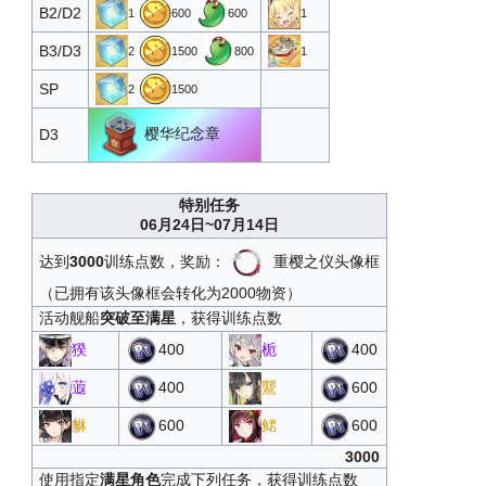
B2/D2
1
600
600
1
栀
29
20000
1
B3/D3
2
1500
800
1
高级定向蓝图·三期
30
25000
2
SP
2
1500
心智单元
31
30000
500
随机技能书T3
32
35000
5
樱华纪念章
D3
栀
33
40000
1
特别任务
随机改造图纸T3
34
45000
2
06月24日~07月14日
高级定向蓝图·三期
35
50000
2
达到
3000
训练点数，奖励：
重樱之仪头像框
随机改造图纸T3
36
55000
2
（已拥有该头像框会转化为2000物资）
活动舰船
突破至满星
，获得训练点数
栀
37
60000
1
猤
400
栀
400
藏王科技箱T5
38
80000
1
蕸
400
鸗
600
藏王科技箱T5
39
100000
1
貅
600
鲪
600
3000
使用指定
满星角色
完成下列任务，获得训练点数