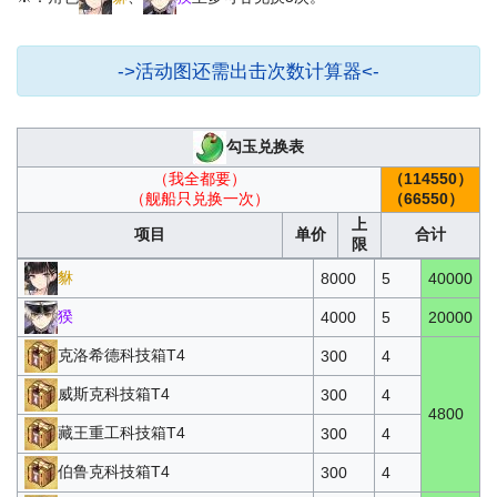
->活动图还需出击次数计算器<-
勾玉兑换表
（我全都要）
（114550）
（舰船只兑换一次）
（66550）
上
项目
单价
合计
限
貅
8000
5
40000
猤
4000
5
20000
克洛希德科技箱T4
300
4
威斯克科技箱T4
300
4
4800
藏王重工科技箱T4
300
4
伯鲁克科技箱T4
300
4