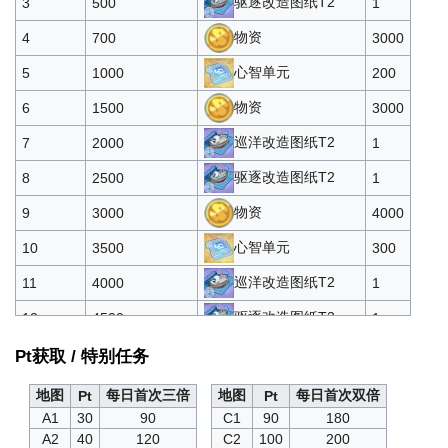
驱逐改造图纸T2
3
500
1
酸素可乐*1
15
100
物资
4
700
3000
心智单元
5
1000
200
物资
6
1500
3000
巡洋改造图纸T2
7
2000
1
驱逐改造图纸T2
8
2500
1
物资
9
3000
4000
心智单元
10
3500
300
巡洋改造图纸T2
11
4000
1
驱逐改造图纸T2
12
4500
1
攻击技能书T3
13
5000
2
Pt获取 / 特别任务
心智单元
14
5500
300
地图
每日首次三倍
地图
每日首次双倍
Pt
Pt
A1
30
90
C1
90
180
巡洋改造图纸T3
15
6000
1
A2
40
120
C2
100
200