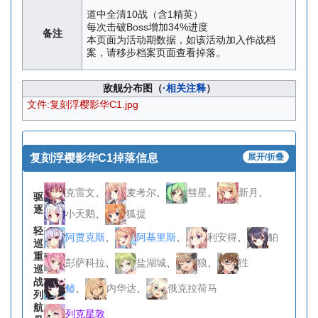
道中全清10战（含1精英）
每次击破Boss增加34%进度
备注
本页面为活动期数据，如该活动加入作战档
案，请移步档案页面查看掉落。
敌舰分布图（
·相关注释
）
文件:复刻浮樱影华C1.jpg
复刻浮樱影华C1掉落信息
展开/折叠
克雷文
、
麦考尔
、
彗星
、
新月
、
驱
逐
小天鹅
、
狐提
轻
阿贾克斯
、
阿基里斯
、
利安得
、
貃
巡
重
彭萨科拉
、
盐湖城
、
狼
、
狌
巡
战
鲼
、
内华达
、
俄克拉荷马
列
航
列克星敦