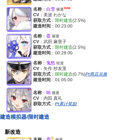
new
名称
：
白雪
驱逐
CV
：美波 わかな
获取方式
：
限时建造
(2.5%)
建造时间
：00:23:00
名称
：
霞
驱逐
CV
：武田 麻里子
获取方式
：
限时建造
(2.5%)
建造时间
：00:28:00
名称
：
鬼怒
轻巡
CV
：矢作 纱友里
获取方式
：
限时建造
(0.7%)
Pt商店兑换
建造时间
：01:05:00
名称
：
响
驱逐
CV
：内田 真礼
获取方式
：
Pt累计奖励
建造模拟器/限时建造
新改造
改
名称
：
霞
驱逐