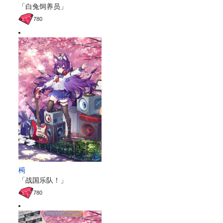
「白兔饲养员」
780
槆
「战国乐队！」
780