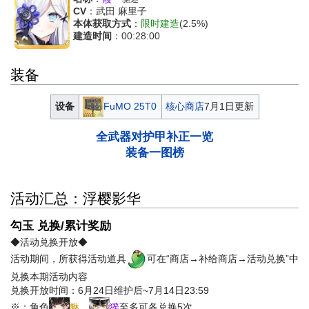
CV
：武田 麻里子
本体获取方式
：
限时建造
(2.5%)
建造时间
：00:28:00
装备
FuMO 25T0
设备
核心商店
7月1日更新
全武器对护甲补正一览
装备一图榜
活动汇总：浮樱影华
勾玉 兑换/累计奖励
◆活动兑换开放◆
活动期间，所获得活动道具
可在“商店→补给商店→活动兑换”中
兑换本期活动内容
兑换开放时间：6月24日维护后~7月14日23:59
※：角色
貅
、
猤
至多可各兑换5次。