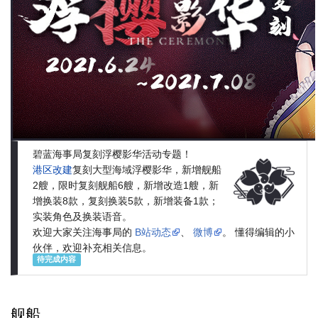
碧蓝海事局复刻浮樱影华活动专题！
港区改建
复刻大型海域浮樱影华，新增舰船
2艘，限时复刻舰船6艘，新增改造1艘，新
增换装8款，复刻换装5款，新增装备1款；
实装角色及换装语音。
欢迎大家关注海事局的
B站动态
、
微博
。 懂得编辑的小
伙伴，欢迎补充相关信息。
待完成内容
舰船