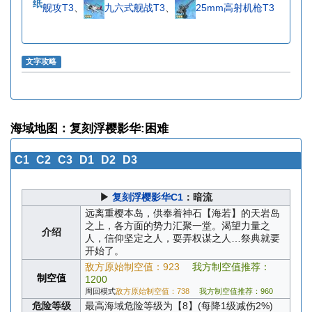
纸
舰攻T3
、
九六式舰战T3
、
25mm高射机枪T3
文字攻略
海域地图：复刻浮樱影华:困难
C1
C2
C3
D1
D2
D3
▶
复刻浮樱影华C1
：暗流
远离重樱本岛，供奉着神石【海若】的天岩岛
之上，各方面的势力汇聚一堂。渴望力量之
介绍
人，信仰坚定之人，耍弄权谋之人…祭典就要
开始了。
敌方原始制空值：923
我方制空值推荐：
制空值
1200
周回模式
敌方原始制空值：738
我方制空值推荐：960
危险等级
最高海域危险等级为【8】(每降1级减伤2%)