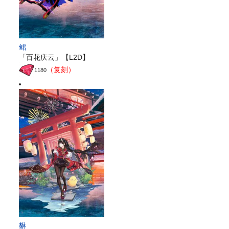
鲪
「百花庆云」【L2D】
（复刻）
1180
貅