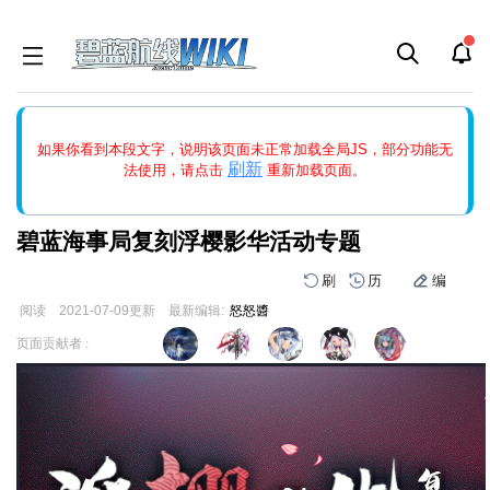
如果打开页面显示缩略图创建出错，请点击
刷新
或页面右上WIKI功
如果你看到本段文字，说明该页面未正常加载全局JS，部分功能无
能中的刷新按钮清除页面缓存并刷新，如果还有问题，请多尝试几
刷新
法使用，请点击
重新加载页面。
次。
碧蓝海事局复刻浮樱影华活动专题
刷
历
编
阅读
2021-07-09
更新
最新编辑:
怒怒醬
跳
跳
页面贡献者 :
到
到
导
搜
航
索