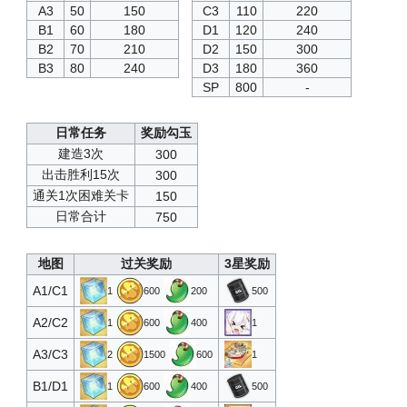
驱逐改造图纸T3
16
6500
1
A3
50
150
C3
110
220
B1
60
180
D1
120
240
辅助技能书T3
17
7000
2
B2
70
210
D2
150
300
B3
80
240
D3
180
360
心智单元
18
7500
300
SP
800
-
巡洋改造图纸T3
19
8000
1
日常任务
奖励勾玉
驱逐改造图纸T3
20
8500
1
建造3次
300
防御技能书T3
21
9000
2
出击胜利15次
300
通关1次困难关卡
150
心智单元
22
9500
300
日常合计
750
栀
23
10000
1
随机技能书T3
地图
过关奖励
3星奖励
24
11000
2
A1/C1
1
600
200
500
心智单元
25
12000
500
A2/C2
1
600
400
1
巡洋改造图纸T3
26
13000
1
A3/C3
2
1500
600
1
驱逐改造图纸T3
27
14000
1
B1/D1
1
600
400
500
高级定向蓝图·三期
28
15000
1