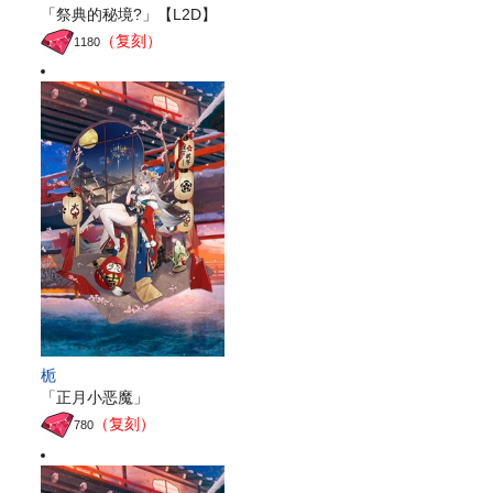
「祭典的秘境?」【L2D】
（复刻）
1180
栀
「正月小恶魔」
（复刻）
780