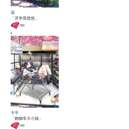
蕸
「开学晃悠悠」
780
卡辛
「购物车大小姐」
780