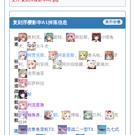
复刻浮樱影华A1掉落信息
展开/折叠
奥利克
、
富特
、
斯彭斯
、
小猎兔
驱
逐
犬
、
大斗犬
阿贾克斯
、
阿基里斯
、
奥马哈
、
罗
轻
利
、
利安得
、
阿尔伯缇娜
、
夏璐尔
、
巡
克劳迪亚
重
彭萨科拉
巡
战
鲼
列
航
列克星敦
母
独角兽
、
鹞
、
博格
、
兰利
、
竞
轻
航
技神
吉鲁鱼雷机T3
、
零战二一型T3
、
九七式
图