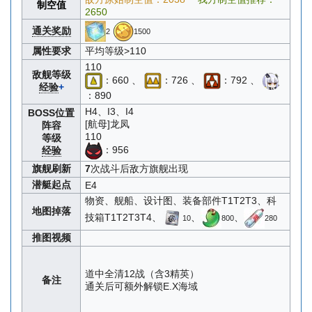
制空值
2650
通关奖励
2
1500
属性要求
平均等级>110
110
敌舰等级
：660 、
：726 、
：792 、
经验
+
：890
H4、I3、I4
BOSS位置
[航母]龙凤
阵容
110
等级
：956
经验
旗舰刷新
7
次战斗后敌方旗舰出现
潜艇起点
E4
物资、舰船、设计图、装备部件T1T2T3、科
地图掉落
技箱T1T2T3T4、
、
、
10
800
280
推图视频
道中全清12战（含3精英）
备注
通关后可额外解锁E.X海域