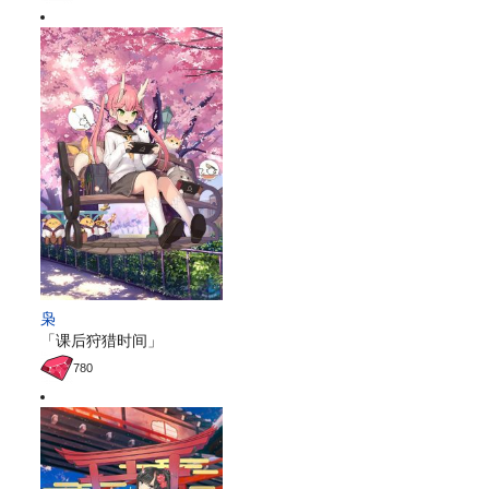
枭
「课后狩猎时间」
780