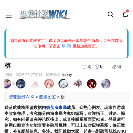
如果打开页面显示缩略图创建出错，请点击
刷新
或页面右上WIKI功
如果你看到本段文字，说明该页面未正常加载全局JS，部分功能无
能中的刷新按钮清除页面缓存并刷新，如果还有问题，请多尝试几
刷新
法使用，请点击
重新加载页面。
次。
栴
刷
历
编
阅读
2026-06-27
更新
最新编辑:
lerkxy
跳
跳
页面贡献者 :
到
到
导
搜
碧蓝航线WIKI
>
舰娘图鉴
>
栴
航
索
碧蓝航线
栴
图鉴数据由
碧蓝海事局
成员、众热心网友、玩家自游戏
中收集整理，考究部分由海事局考究组编写，欢迎指正、讨论、探
究，如有问题请在评论区指出，或直接联系页面贡献者。登录后可
使用自助查询功能查看各阶段属性，可以上传对应弹幕图，修正数
据，补充舰船信息、备注。我们鼓励大家一起参与到碧蓝航线WIKI