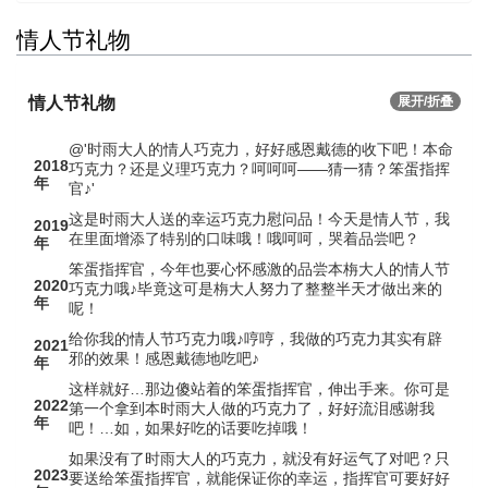
情人节礼物
情人节礼物
展开/折叠
@'时雨大人的情人巧克力，好好感恩戴德的收下吧！本命
2018
巧克力？还是义理巧克力？呵呵呵——猜一猜？笨蛋指挥
年
官♪'
这是时雨大人送的幸运巧克力慰问品！今天是情人节，我
2019
在里面增添了特别的口味哦！哦呵呵，哭着品尝吧？
年
笨蛋指挥官，今年也要心怀感激的品尝本栴大人的情人节
2020
巧克力哦♪毕竟这可是栴大人努力了整整半天才做出来的
年
呢！
给你我的情人节巧克力哦♪哼哼，我做的巧克力其实有辟
2021
邪的效果！感恩戴德地吃吧♪
年
这样就好…那边傻站着的笨蛋指挥官，伸出手来。你可是
2022
第一个拿到本时雨大人做的巧克力了，好好流泪感谢我
年
吧！…如，如果好吃的话要吃掉哦！
如果没有了时雨大人的巧克力，就没有好运气了对吧？只
2023
要送给笨蛋指挥官，就能保证你的幸运，指挥官可要好好