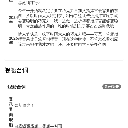
年
感激我才行♪
今年一开始就决定了要在巧克力里加入指挥官最需要的东
西，所以时雨大人特别亲手制作了这块笨蛋指挥官吃了就
2024
会变聪明的巧克力！我一边做一边祈祷着指挥官能够变聪
年
明，肯定能起作用的！吃的时候别忘了要好好感谢我哦！
情人节快乐，收下时雨大人的巧克力吧——可恶，笨蛋指
2025
挥官果然是笨蛋指挥官！现在这种时候，不管怎么看都应
年
该过来抱住我才对吧！还、还要时雨大人等多久啊！
舰船台词
舰船台词
展开/折叠
登
录
碧蓝航线！
界
面
舰
船
白露级驱逐舰二番舰—时雨