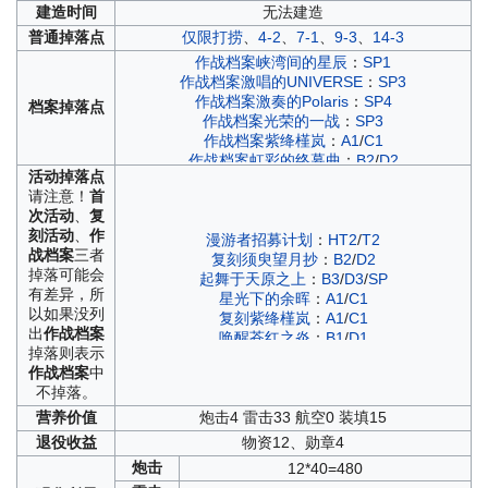
建造
时间
无法建造
普通
掉落点
仅限打捞
、
4-2
、
7-1
、
9-3
、
14-3
作战档案峡湾间的星辰
：
SP1
作战档案激唱的UNIVERSE
：
SP3
作战档案激奏的Polaris
：
SP4
档案
掉落点
作战档案光荣的一战
：
SP3
作战档案紫绛槿岚
：
A1
/
C1
作战档案虹彩的终幕曲
：
B2
/
D2
活动
掉落点
作战档案逆转彩虹之塔
：
B2
/
D2
请注意！
首
作战档案蝶海梦花
：
HT4
/
T4
次活动
、
复
作战档案峡湾间的反击
：
SP1
刻活动
、
作
作战档案浮樱影华
：
B2
/
D2
漫游者招募计划
：
HT2
/
T2
战档案
三者
作战档案苍红的回响
：
B1
/
D1
复刻须臾望月抄
：
B2
/
D2
掉落可能会
作战档案墨染
：
A2
/
C2
起舞于天原之上
：
B3
/
D3
/
SP
有差异，所
作战档案光与影的鸢尾之华
：
A1
/
C1
星光下的余晖
：
A1
/
C1
以如果没列
作战档案红染
：
A1
/
C1
复刻紫绛槿岚
：
A1
/
C1
出
作战档案
唤醒苍红之炎
：
B1
/
D1
掉落则表示
埋葬于彼岸之花
：
T3
作战档案
中
复刻虹彩的终幕曲
：
B2
/
D2
不掉落。
复刻逆转彩虹之塔
：
B2
/
D2
苍闪忍法帖
：
T3
营养
价值
炮击4 雷击33 航空0 装填15
须臾望月抄
：
B2
/
D2
退役
收益
物资12、勋章4
炼金术士与秘密遗迹群岛
：
T1
/
TH1
炮击
12*40=480
紫绛槿岚
：
A1
/
C1