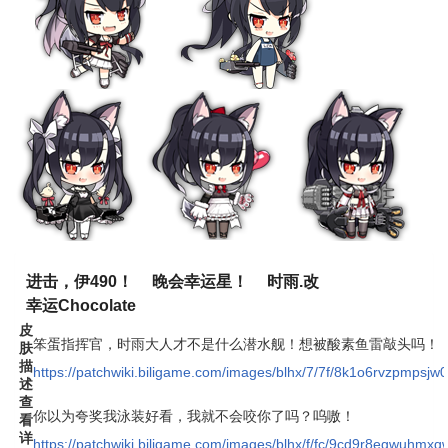
进击，伊490！
晚会幸运星！
时雨.改
幸运Chocolate
皮
笨蛋指挥官，时雨大人才不是什么潜水舰！想被酸素鱼雷敲头吗！
肤
描
https://patchwiki.biligame.com/images/blhx/7/7f/8k1o6rvzpmpsj
述
查
你以为夸奖我泳装好看，我就不会咬你了吗？呜嗷！
看
详
https://patchwiki.biligame.com/images/blhx/f/fc/9cd9r8egwuhmx