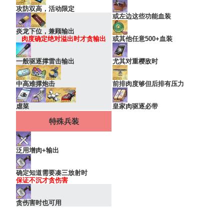
攻防双高，活动限定
或左边这些功能血装
炎龙下位，兼顾输出
肉度确定绝对溢出时才贪输出
或其他任意500+血装
一般驱逐撑雷击输出
尤其对重樱敌时
中高难撑炮击
前排肉度够但后排有压力
虐菜
皇家肉驱逐必带
特殊兵装
泛用增肉+输出
确定知道需要凑三放射时
保证不沉才贪伤害
贪伤害时也可用