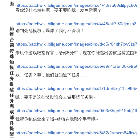
面
https://patchwiki.biligame.com/images/blhx/4/40/su60slifpyz
看你没什么精神呢，要不要吃我一发鱼雷啊？
https://patchwiki.biligame.com/images/blhx/4/48/ak7i30djmzb
触
别到处乱摸啦，爆炸了我可不管哦！
摸
台
https://patchwiki.biligame.com/images/blhx/d/d5/r64lth7xw9zs7
词
特
来玩个游戏吧指挥官，给你5分钟，现在你能逃出警察追捕范围时
殊
触
https://patchwiki.biligame.com/images/blhx/e/e9/i4or5n00xvtr
摸
任
欸，任务？嘛，他们就知道下任务……
务
提
https://patchwiki.biligame.com/images/blhx/1/1d/bhlxg11ic98
醒
任
嘁，要不是这些奖励谁会去做那些任务啦~
务
完
https://patchwiki.biligame.com/images/blhx/0/03/6hqn919ptg
成
邮
我帮你把信拿来了哦~猜猜在我那个手里呢~
件
提
https://patchwiki.biligame.com/images/blhx/8/82/2umcm84fkx
醒