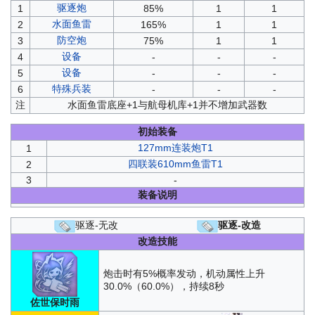
驱逐炮
1
85%
1
1
水面鱼雷
2
165%
1
1
防空炮
3
75%
1
1
设备
4
-
-
-
设备
5
-
-
-
特殊兵装
6
-
-
-
注
水面鱼雷底座+1与航母机库+1并不增加武器数
初始装备
127mm连装炮T1
1
四联装610mm鱼雷T1
2
3
-
装备说明
驱逐-无改
驱逐-改造
改造技能
炮击时有5%概率发动，机动属性上升
30.0%（60.0%），持续8秒
佐世保时雨