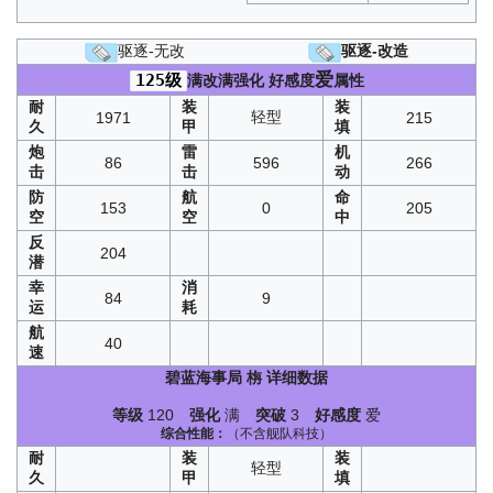
驱逐-无改
驱逐-改造
爱
125级
满改满强化
好感度
属性
耐
装
装
轻型
1971
215
久
甲
填
炮
雷
机
86
596
266
击
击
动
防
航
命
153
0
205
空
空
中
反
204
潜
幸
消
84
9
运
耗
航
40
速
碧蓝海事局
栴
详细数据
等级
120
强化
满
突破
3
好感度
爱
综合性能：
（不含舰队科技）
耐
装
装
轻型
久
甲
填