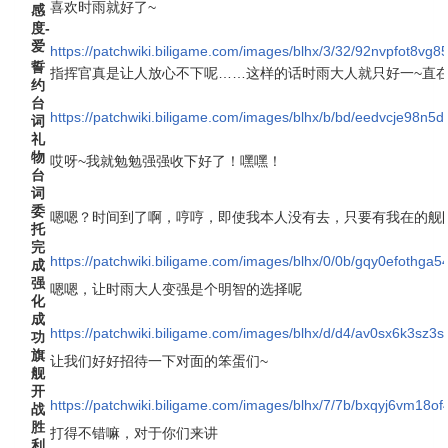
喜欢时雨就好了~
感
度-
爱
https://patchwiki.biligame.com/images/blhx/3/32/92nvpfot8v
誓
指挥官真是让人放心不下呢……这样的话时雨大人就只好一~直
约
台
https://patchwiki.biligame.com/images/blhx/b/bd/eedvcje98
词
礼
物
哎呀~我就勉勉强强收下好了！嘿嘿！
台
词
委
嗯嗯？时间到了啊，哼哼，即使我本人没有去，只要有我在的舰
托
完
https://patchwiki.biligame.com/images/blhx/0/0b/gqy0efothga
成
强
嗯嗯，让时雨大人变强是个明智的选择呢
化
成
https://patchwiki.biligame.com/images/blhx/d/d4/av0sx6k3sz
功
旗
让我们好好招待一下对面的笨蛋们~
舰
开
https://patchwiki.biligame.com/images/blhx/7/7b/bxqyj6vm18of
战
胜
打得不错嘛，对于你们来讲
利