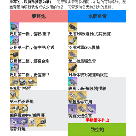
推荐的，以特殊推荐为准）
。同行装备若定位相同，右边的可能略强。
灰
色背景
为萌新装备或较少用的装备，同背景装备无特别大的差距。
驱逐炮
水面鱼雷
泛用第一档，偏轻/重甲
泛用对轻/速射(尤其技能)
泛用第一档，偏中甲/穿透
泛用对重/20s慢轴
泛用第二档，最强金炮
第二档最强鱼雷
泛用第二档，更偏重甲
对单体或对减速轴限定
各偏重/中/轻甲
较贵，高伤/散射|慢轴
第三档驱逐炮
萌新足够可用
偏穿透
/偏弹幕
和中甲
萌新次选鱼雷
手操雷不列出
萌新好炮
防空炮