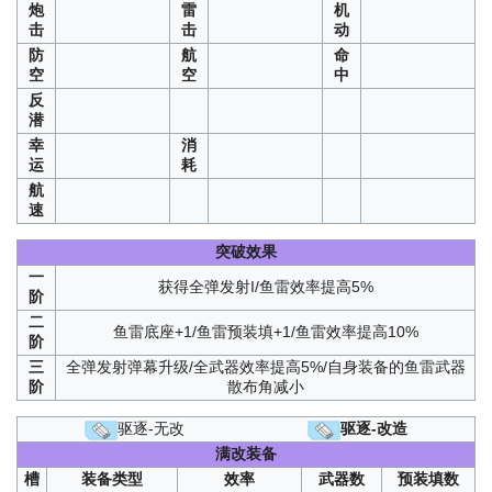
炮
雷
机
击
击
动
防
航
命
空
空
中
反
潜
幸
消
运
耗
航
速
突破效果
一
获得全弹发射I/鱼雷效率提高5%
阶
二
鱼雷底座+1/鱼雷预装填+1/鱼雷效率提高10%
阶
三
全弹发射弹幕升级/全武器效率提高5%/自身装备的鱼雷武器
阶
散布角减小
驱逐-无改
驱逐-改造
满改装备
槽
装备类型
效率
武器数
预装填数