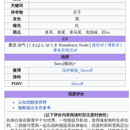
关键词
持有物
爪子
发色
黑
瞳色
红
萌点
兽耳、兽尾、单马尾、泡泡袜、巨ru
CV
桑原 由气 [くわはら ゆうき Kuwahara Yuuki ]
推特
/
博客
/
事务所简历
画师
Saru(猴妈)
+
微博
浅井猴猴_Saru
推特
-
PIXIV
Saru
强度评价
认知觉醒推荐榜
舰船输出生存参考
（以下评价内容阅读时应注意时效性）
自身白值在驱逐中十分优秀。一技能提升机动，使用速射炮时生存位
列。二技能与雪风一起出战时能提高自身输出，但是时雨和雪风定位