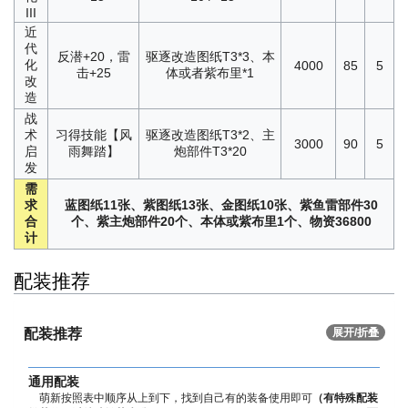
III
近
代
反潜+20，雷
驱逐改造图纸T3*3、本
化
4000
85
5
击+25
体或者紫布里*1
改
造
战
术
习得技能【风
驱逐改造图纸T3*2、主
3000
90
5
启
雨舞踏】
炮部件T3*20
发
需
求
蓝图纸11张、紫图纸13张、金图纸10张、紫鱼雷部件30
合
个、紫主炮部件20个、本体或紫布里1个、物资36800
计
配装推荐
配装推荐
展开/折叠
通用配装
萌新按照表中顺序从上到下，找到自己有的装备使用即可
（有特殊配装