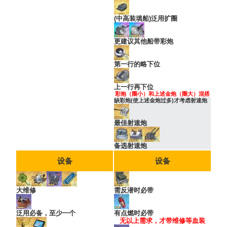
(中高装填船)泛用扩圈
更建议其他船带彩炮
第一行的略下位
上一行再下位
彩炮（圈小）和上述金炮（圈大）混搭
缺彩炮(使上述金炮过多)才考虑射速炮
最佳射速炮
备选射速炮
设备
设备
大维修
需反潜时必带
泛用必备，至少一个
有点燃时必带
无以上需求，才带维修等血装