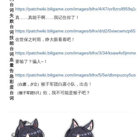
台
https://patchwiki.biligame.com/images/blhx/4/47/or8zroll959
词
失
真……真能干啊……我记住你了！
败
台
https://patchwiki.biligame.com/images/blhx/d/d2/0xiwcwmzp
词
技
佐世保之时雨，睁大眼看着吧！
能
台
https://patchwiki.biligame.com/images/blhx/3/34/ksaw4v0jm
词
血
要输了？骗人~！
量
告
https://patchwiki.biligame.com/images/blhx/5/5e/dbmpuzoy5
急
彩
猴子军团白露小队，出击！
（
白露
，
夕立
）
蛋
台
欸，我不可能是猴子吧？
（猴子军团5只）
词