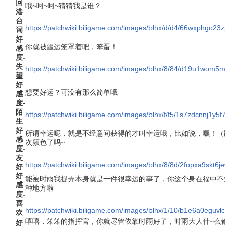
回
哦~呵~呵~猜猜我是谁？
港
台
https://patchwiki.biligame.com/images/blhx/d/d4/66wxphgo2
词
好
你就被噩运笼罩着吧，笨蛋！
感
度-
失
https://patchwiki.biligame.com/images/blhx/8/84/d19u1wom5
望
好
想要好运？可没有那么简单哦
感
度-
陌
https://patchwiki.biligame.com/images/blhx/f/f5/1s7zdcnnj1y5
生
好
所谓幸运呢，就是不经意间获得的才叫幸运哦，比如说，嘿！（
感
次颜色了吗~
度-
友
https://patchwiki.biligame.com/images/blhx/8/8d/2fopxa9skt
好
好
能被时雨我捉弄本身就是一件很幸运的事了，你这个身在福中不
感
种地方啦
度-
喜
https://patchwiki.biligame.com/images/blhx/1/10/b1e6a0eguv
欢
嘻嘻，笨笨的指挥官，你就尽管依靠时雨好了，时雨大人什~么
好