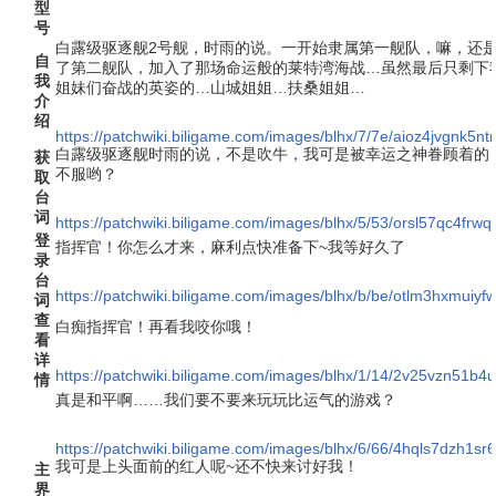
型
号
白露级驱逐舰2号舰，时雨的说。一开始隶属第一舰队，嘛，还
自
了第二舰队，加入了那场命运般的莱特湾海战…虽然最后只剩下
我
姐妹们奋战的英姿的…山城姐姐…扶桑姐姐…
介
绍
https://patchwiki.biligame.com/images/blhx/7/7e/aioz4jvgnk5n
白露级驱逐舰时雨的说，不是吹牛，我可是被幸运之神眷顾着的
获
不服哟？
取
台
词
https://patchwiki.biligame.com/images/blhx/5/53/orsl57qc4fr
登
指挥官！你怎么才来，麻利点快准备下~我等好久了
录
台
https://patchwiki.biligame.com/images/blhx/b/be/otlm3hxmuiy
词
查
白痴指挥官！再看我咬你哦！
看
详
https://patchwiki.biligame.com/images/blhx/1/14/2v25vzn51b
情
真是和平啊……我们要不要来玩玩比运气的游戏？
https://patchwiki.biligame.com/images/blhx/6/66/4hqls7dzh
我可是上头面前的红人呢~还不快来讨好我！
主
界