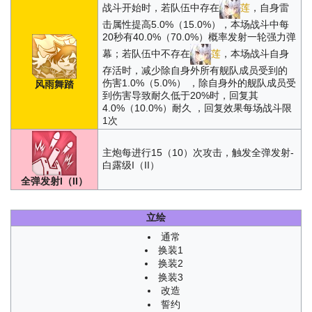
战斗开始时，若队伍中存在
莲
，自身雷
击属性提高5.0%（15.0%），本场战斗中每
20秒有40.0%（70.0%）概率发射一轮强力弹
幕；若队伍中不存在
莲
，本场战斗自身
存活时，减少除自身外所有舰队成员受到的
伤害1.0%（5.0%） ，除自身外的舰队成员受
风雨舞踏
到伤害导致耐久低于20%时，回复其
4.0%（10.0%）耐久 ，回复效果每场战斗限
1次
主炮每进行15（10）次攻击，触发全弹发射-
白露级I（II）
全弹发射I（II）
立绘
通常
换装1
换装2
换装3
改造
誓约