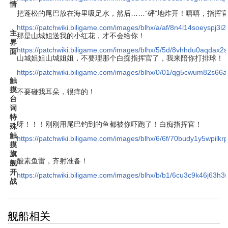
情
把蓬松的尾巴放在海里吸足水，然后……“砰”地炸开！嘻嘻，指挥
https://patchwiki.biligame.com/images/blhx/a/af/8n4l14soeyspj3
主
那是山城姐送我的小红花，才不会给你！
界
https://patchwiki.biligame.com/images/blhx/5/5d/8vhhdu0aqda
面
山城姐姐山城姐姐，不要理那个白痴指挥官了，我来陪你打排球！
https://patchwiki.biligame.com/images/blhx/0/01/qg5cwum82s66
触
摸
不要碰我耳朵，很痒的！
台
词
特
呀！！！刚刚用尾巴钓到的鱼都被你吓跑了！白痴指挥官！
殊
触
https://patchwiki.biligame.com/images/blhx/6/6f/70budy1y5wpilk
摸
旗
酸素鱼雷，齐射准备！
舰
开
https://patchwiki.biligame.com/images/blhx/b/b1/6cu3c9k46j63h
战
舰船相关