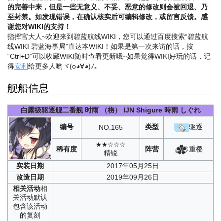
的完善中来，但是一些无意义、不妥、恶意的修改则会被回退、乃
至封禁。如发现错误，在确认核实后可编辑修改，或留言反馈。感
谢您对WIKI的支持！
指挥官大人~欢迎来到碧蓝航线WIKI，您可以通过百度搜索“碧蓝航
线WIKI 碧蓝海事局”直达本WIKI！如果是第一次来访的话，按
“Ctrl+D”可以收藏WIKI随时查看更新哦~
如果觉得WIKI好玩的话，记
得
安利
给更多人哟ヾ(o◕∀◕)ﾉ。
舰船信息
白露级驱逐舰二番舰
时雨
（栴）
IJN Shigure
時雨 しぐれ
编号
类型
驱逐
NO.
165
★★☆☆☆
重樱
稀有度
阵营
精锐
实装
日期
2017年05月25日
改造
日期
2019年09月26日
相关
活动
相
关活动默认
包含该活动
的复刻