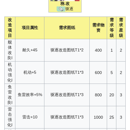
栴
.改
驱逐
改
需
需
造
需求物
求
求
项目属性
需求图纸
项
资
等
星
目
级
级
舰
体
耐久+45
驱逐改造图纸T1*2
400
1
2
改
良I
机
动
机动+5
驱逐改造图纸T1*3
600
5
2
强
化I
鱼
雷
鱼雷效率+5%
驱逐改造图纸T1*3
800
20
3
改
良I
雷
击
雷击+10
驱逐改造图纸T1*3
1000
25
3
强
化I