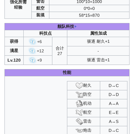
雷击
100*10=1000
强化
所需
复刻蝶海梦花
：
HT4
/
T4
经验
虹彩的终幕曲
：
B2
/
D2
航空
0*0=0
复刻峡湾间的反击
：
SP1
装填
58*15=870
逆转彩虹之塔
：
B2
/
D2
复刻浮樱影华
：
B2
/
D2
舰队科技
+
复刻峡湾间的星辰
：
SP1
科技点
属性加成
激唱的UNIVERSE
：
SP3
/
μSP
蝶海梦花
：
HT4
/
T4
获得
驱逐 耐久+1
+
6
峡湾间的反击
：
SP1
合计
复刻苍红的回响
：
B1
/
D1
满星
+
12
-
27
浮樱影华
：
B2
/
D2
驱逐 雷击+1
Lv.120
+
9
激奏的Polaris
：
SP4
复刻光与影的鸢尾之华
：
A1
/
C1
复刻墨染
：
A2
/
C2
性能
峡湾间的星辰
：
SP1
苍红的回响
：
B1
/
D1
耐久
D→C
光与影的鸢尾之华
：
A1
/
C1
墨染
：
A2
/
C2
防空
D→D
复刻红染
：
A1
/
C1
机动
A→A
光荣的一战
：
SP3
红染
：
A1
/
C1
航空
E→E
雷击
A→S
炮击
D→C