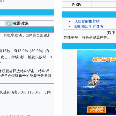
雷T1
PIXIV
认知觉醒推荐榜
驱逐-改造
舰船输出生存参考
（以下
.0%）的概率发动，自体完全回避所
性能平平，特色是侧翼掩护。
15秒，有15.0%（30.0%）的
攻击，持续8秒，触发失败时，8
%
锋领舰会释放特殊斩击，特殊斩
先锋角色特殊斩击的类型与数量影
受到伤害5.0%（15.0%），同