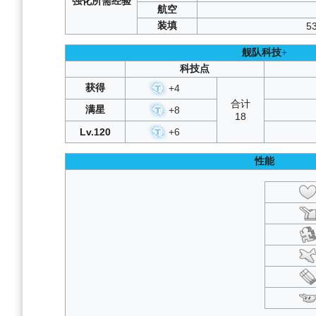
强化
所需
经验
复刻碧海光粼
：
C1
/
C2
/
航空
飓风与青春之
装填
5
假日航线·再现
：
SP1
/
S
复刻杰诺瓦的焰火
：
舰队科技
+
远汇点作战
：
ESP
/
SP
虹彩的终幕曲
：
A1
/
A
科技点
复刻永夜幻光
：
C1
/
C2
/
获得
+
4
虚像构筑之塔·序章
：
ESP
合计
复刻峡湾间的反击
：
满星
+
8
18
杰诺瓦的焰火
：
S
复刻穹顶下的圣咏曲
：
A
Lv.120
+
6
碧海光粼
：
C1
/
C2
/
C3
复刻神圣的悲喜剧
性能
假日航线
：
SP1
/
SP2
/
复刻峡湾间的星辰
：
激唱的UNIVER
复刻铁血音符誓言
永夜幻光
：
C1
/
C2
/
C3
峡湾间的反击
：
S
穹顶下的圣咏曲
：
A1
/
夜幕下的归途
：
S
复刻苍红的回响
虚拟与真实的双
激奏的Polaris
最珍贵的宝物
：
S