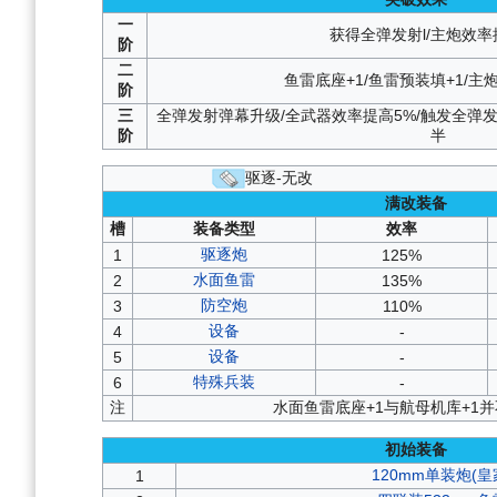
一
获得全弹发射l/主炮效率
阶
二
鱼雷底座+1/鱼雷预装填+1/主
阶
三
全弹发射弹幕升级/全武器效率提高5%/触发全弹
阶
半
驱逐-无改
满改装备
槽
装备类型
效率
驱逐炮
1
125%
水面鱼雷
2
135%
防空炮
3
110%
设备
4
-
设备
5
-
特殊兵装
6
-
注
水面鱼雷底座+1与航母机库+1
初始装备
120mm单装炮(皇
1