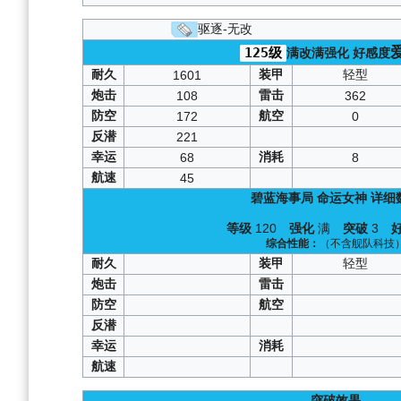
神圣的悲喜剧
：
复刻光与影的鸢尾之
驱逐-无改
铁血音符誓言
：
125级
满改满强化
好感度
复刻墨染
：
A1
/
A2
/
峡湾间的星辰
：
S
耐久
装甲
轻型
1601
苍红的回响
：
A
炮击
雷击
108
362
传颂之物
：
防空
航空
172
0
光与影的鸢尾之华
复刻异色格
：
A
反潜
221
墨染
：
A1
/
A2
/
A3
/
幸运
消耗
68
8
复刻红染
：
A1
/
A2
/
航速
45
异次元
：
碧蓝海事局
命运女神
详细
光荣的一战
红染
：
A1
/
A2
/
A3
/
等级
120
强化
满
突破
3
铅色
：
S
综合性能：
（不含舰队科技
七夕
：
S
耐久
装甲
轻型
异色格
：
A
炮击
雷击
防空
航空
反潜
幸运
消耗
航速
突破效果