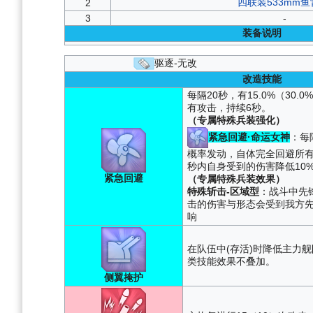
四联装533mm鱼
2
3
-
装备说明
驱逐-无改
改造技能
每隔20秒，有15.0%（30
有攻击，持续6秒。
（专属特殊兵装强化）
紧急回避·命运女神
：每隔
概率发动，自体完全回避所有
秒内自身受到的伤害降低10
紧急回避
（专属特殊兵装效果）
特殊斩击-区域型
：战斗中先
击的伤害与形态会受到我方
响
在队伍中(存活)时降低主力舰队
类技能效果不叠加。
侧翼掩护