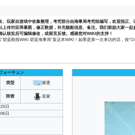
友、玩家自游戏中收集整理，考究部分由海事局考究组编写，欢迎指正、
以上传对应弹幕图，修正数据，补充舰船信息、备注。我们鼓励大家一起参
认核实后可编辑修改，或留言反馈。感谢您对WIKI的支持！
蓝航线WIKI 碧蓝海事局”直达本WIKI！如果是第一次来访的话，按“Ctr
フォーチュン
类型
驱逐
皇家
阵营
月25日
月06日