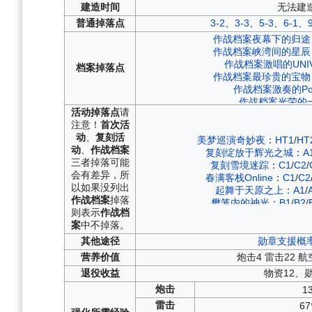
建造
时间
无法建
普通
掉落点
3-2
、
3-3
、
5-3
、
6-1
、
作战档案夜幕下的归途
作战档案峡湾间的星辰
作战档案激唱的UNIV
档案
掉落点
作战档案最珍贵的宝物
作战档案激奏的Pola
作战档案光荣的
活动
掉落点
请
作战档案远汇点作战
：
S
注意！
首次活
作战档案飓风与青
动
、
复刻活
作战档案虹彩的终幕曲
：
美梦巡演奇妙夜
：
HT1
/
HT
动
、
作战档案
作战档案虚像构筑之塔·序章
复刻绽放于辉光之城
：
A
三者掉落可能
作战档案碧海光粼
：
C1
/
复刻雪境迷踪
：
C1
/
C2
/
会有差异，所
作战档案杰诺瓦的焰火
春满客栈Online
：
C1
/
C2
以如果没列出
作战档案峡湾间的反击
起舞于天原之上
：
A1
/
作战档案
掉落
作战档案永夜幻光
：
C3
/
樊笼内的神光
：
B1
/
B2
/
则表示
作战档
作战档案穹顶下的圣咏曲
：
复刻远汇点作战
：
ESP
/
S
案
中不掉落。
作战档案神圣的悲喜
唤醒苍红之炎
：
C1
/
C2
/
作战档案铁血音符誓
铁翼擎风
：
A1
/
A2
/
其他
途径
勋章支援概
作战档案苍红的回
复刻虹彩的终幕曲
：
A1
营养
价值
炮击4 雷击22 航
作战档案墨染
：
A1
/
A
绽放于辉光之城
：
A1
/
退役
收益
物资12、
作战档案光与影的鸢尾
复刻虚像构筑之塔·序章
：
E
炮击
作战档案异色格
1
雪境迷踪
：
C1
/
C2
/
C3
作战档案红染
：
C1
/
A
苍闪忍法帖
：
SP
/
T1
雷击
67