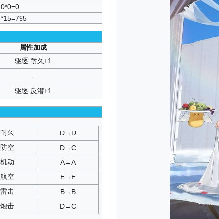
C3
/
D1
/
D2
/
D3
/
SP
0*0=0
泉
：
T1
3*15=795
P2
/
SP3
/
SP4
/
VSP
SP1
/
SP2
/
SP3
1
/
SP2
/
SP3
/
SP4
2
/
A3
/
B1
/
B2
/
B3
属性加成
C3
/
D1
/
D2
/
D3
/
SP
驱逐 耐久+1
/
SP1
/
SP2
/
SP3
/
SP4
SP1
/
SP2
/
SP3
-
P1
/
SP2
/
SP3
1
/
A2
/
A3
/
C1
/
C2
/
C3
驱逐 反潜+1
/
D1
/
D2
/
D3
/
SP
：
B1
/
B2
/
B3
SP3
/
SP4
/
VSP
SP1
/
SP2
/
SP3
耐久
D→D
SE
：
SP1
：
A1
/
A2
/
A3
防空
D→C
/
D1
/
D2
/
D3
/
SP
P1
/
SP2
/
SP3
机动
A→A
A2
/
A3
/
C1
/
C2
/
C3
航空
E→E
P1
/
SP2
/
SP3
：
A1
/
A2
/
A3
雷击
B→B
向镜
：
T3
：
SP2
炮击
D→C
P1
/
SP2
/
SP3