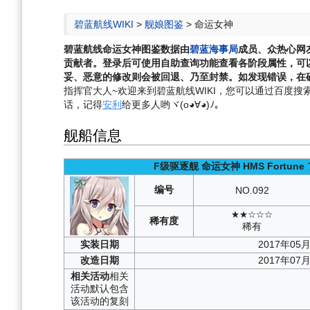
航
索
碧蓝航线WIKI
>
舰娘图鉴
>
命运女神
碧蓝航线
命运女神
图鉴数据由
碧蓝海事局
成员、众热心网
贡献者。登录后可使用自助查询功能查看各阶段属性，可
妥、恶意的修改则会被回退、乃至封禁。如发现错误，在确
指挥官大人~欢迎来到碧蓝航线WIKI，您可以通过百度搜索“碧
话，记得
安利
给更多人哟ヾ(o◕∀◕)ﾉ。
舰船信息
F级驱逐舰
命运女神
HMS Fortune
编号
NO.
092
★★☆☆☆
稀有度
稀有
实装
日期
2017年05
改造
日期
2017年07
相关
活动
相关
活动默认包含
该活动的复刻