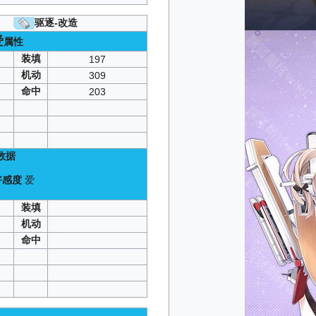
B1
/
B2
/
B3
华
：
A1
/
A2
/
A3
驱逐-改造
A1
/
A2
/
A3
爱
属性
A3
/
C1
/
C2
/
C3
P1
/
SP2
/
SP3
装填
197
1
/
A2
/
A3
机动
309
SP1
命中
203
：
A1
/
A2
/
A3
2
/
A4
/
C4
C1
/
C2
/
C3
A3
/
C1
/
C2
/
C3
SP3
数据
：
SP2
C1
/
C2
/
C3
好感度
爱
P2
）
P2
装填
4
/
C4
机动
命中