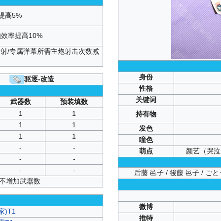
提高5%
炮效率提高10%
发射/专属弹幕所需主炮射击次数减
身份
驱逐-改造
性格
关键词
武器数
预装填数
1
1
持有物
1
1
发色
1
1
瞳色
-
-
萌点
颜艺（哭泣
-
-
-
-
后藤 邑子 / 後藤 邑子 / ごとう 
并不增加武器数
微博
家)T1
推特