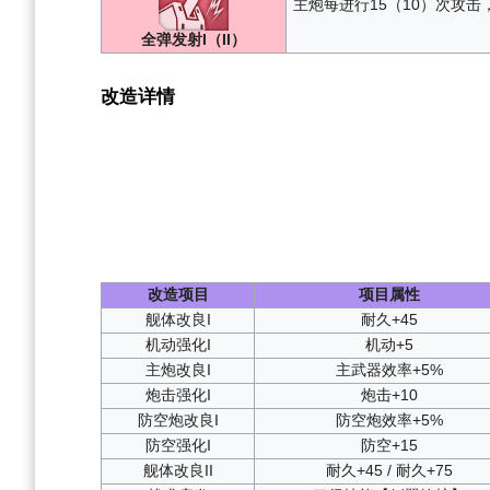
主炮每进行15（10）次攻击，
全弹发射I（II）
改造详情
改造项目
项目属性
舰体改良I
耐久+45
机动强化I
机动+5
主炮改良I
主武器效率+5%
炮击强化I
炮击+10
防空炮改良I
防空炮效率+5%
防空强化I
防空+15
舰体改良II
耐久+45 / 耐久+75