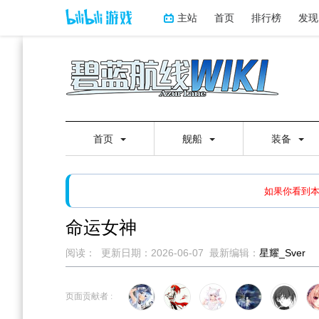
主站
首页
排行榜
发现
首页
舰船
装备
如果打开页面显示缩略图创
如果你看到
命运女神
阅读：
更新日期：
2026-06-07
最新编辑：
星耀_Sver
跳
跳
到
到
页面贡献者 :
导
搜