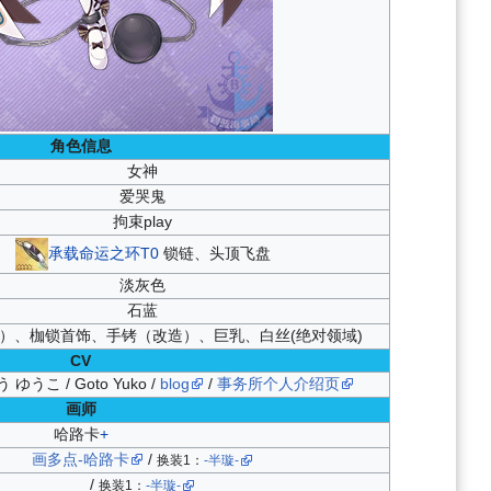
角色信息
女神
爱哭鬼
拘束play
承载命运之环T0
锁链、头顶飞盘
淡灰色
石蓝
）、枷锁首饰、手铐（改造）、巨乳、白丝(绝对领域)
CV
ゆうこ / Goto Yuko /
blog
/
事务所个人介绍页
画师
哈路卡
+
画多点-哈路卡
/
换装1：
-半璇-
/
换装1：
-半璇-