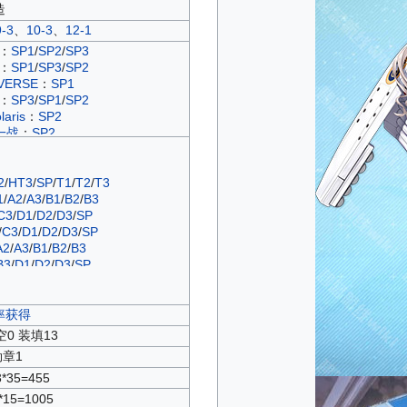
造
9-3
、
10-3
、
12-1
：
SP1
/
SP2
/
SP3
：
SP1
/
SP3
/
SP2
ERSE
：
SP1
：
SP3
/
SP1
/
SP2
ris
：
SP2
一战
：
SP2
P1
/
SP2
/
SP3
/
SP4
春之泉
：
T1
A1
/
A2
/
A3
/
B1
/
B2
/
B3
2
/
HT3
/
SP
/
T1
/
T2
/
T3
：
SP1
/
SP2
/
SP3
/
SP4
1
/
A2
/
A3
/
B1
/
B2
/
B3
C2
/
C3
/
D1
/
D2
/
D3
C3
/
D1
/
D2
/
D3
/
SP
：
SP1
/
SP2
/
SP3
/
C3
/
D1
/
D2
/
D3
/
SP
：
SP1
/
SP2
/
SP3
A2
/
A3
/
B1
/
B2
/
B3
D1
/
D2
/
D3
/
C1
/
C2
B3
/
D1
/
D2
/
D3
/
SP
A1
/
A2
/
A3
/
C1
/
C2
/
C3
P1
/
SP2
/
SP3
/
SP4
剧
：
B1
/
B2
/
B3
C3
/
D1
/
D2
/
D3
/
SP
言
：
A1
/
A2
/
A3
A3
/
B1
/
B2
/
B3
率获得
响
：
A1
/
A2
/
A3
/
A2
/
A3
/
B1
/
B2
/
B3
空0 装填13
2
/
A3
/
C1
/
C2
/
C3
A2
/
A3
/
B1
/
B2
/
B3
勋章1
之华
：
A1
/
A2
/
A3
SP
/
SP1
/
SP2
/
SP3
/
SP4
3*35=455
：
A4
/
C4
/
A2
/
D1
/
D2
/
D3
/
SP
1
/
A2
/
A3
/
C3
/
C2
/
T2
/
T3
/
T4
/
T5
*15=1005