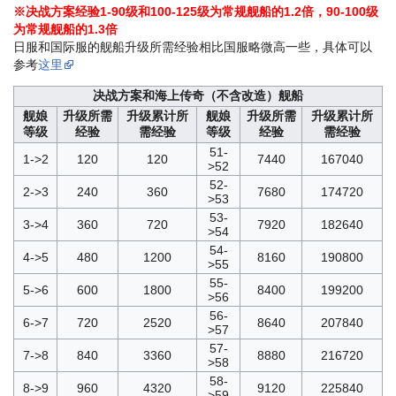
※决战方案经验1-90级和100-125级为常规舰船的1.2倍，90-100级
为常规舰船的1.3倍
日服和国际服的舰船升级所需经验相比国服略微高一些，具体可以
参考
这里
决战方案和海上传奇（不含改造）舰船
舰娘
升级所需
升级累计所
舰娘
升级所需
升级累计所
等级
经验
需经验
等级
经验
需经验
51-
1->2
120
120
7440
167040
>52
52-
2->3
240
360
7680
174720
>53
53-
3->4
360
720
7920
182640
>54
54-
4->5
480
1200
8160
190800
>55
55-
5->6
600
1800
8400
199200
>56
56-
6->7
720
2520
8640
207840
>57
57-
7->8
840
3360
8880
216720
>58
58-
8->9
960
4320
9120
225840
>59