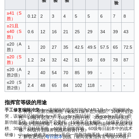
验
验
验
验
≥41（S
0.12
2
3
4
5
5
6
7
8
胜）
≥21且
≤40（S
0.6
12
16
21
25
29
34
39
43
胜）
≤20（A
1
20
27
35
42.5
49.5
57.5
65
72.5
胜）
≤20（S
1.2
24
32
42
51
59
69
78
87
胜）
≤20（A
2
40
54
70
85
99
-
-
-
胜2倍）
≤20（S
2.4
48
65
84
102
118
-
-
-
胜2倍）
指挥官等级的用途
手工修复编辑冲突
<br>该编辑的提交时间为24年2月<br>因编辑冲
开启一些新功能系统（诸如11级开启大舰队、12级开启委
突，该编辑已被拒绝<hr>差异：<br>原319行：将<code>开启一些
托、15级开启演习、16级开启排行榜、30级开启科研系统，
新功能系统（诸如10级开启委托、15级开启大舰队、16级开启排行
40级开启指挥喵，60级开启大型作战和每日副本中的战术研
榜、30级开启科研系统，40级开启指挥喵，60级每日副本中的战术
修、80级开启限界挑战和宿舍计划）
研修）</code>修改为<code>开启一些新功能系统（诸如11级开启
解锁更高的
每日副本
挑战（最高需要指挥官等级100级）