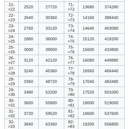
21-
71-
2520
27720
13680
374280
>22
>72
22-
72-
2640
30360
14160
388440
>23
>73
23-
73-
2760
33120
14640
403080
>24
>74
24-
74-
2880
36000
15120
418200
>25
>75
25-
75-
3000
39000
15600
433800
>26
>76
26-
76-
3120
42120
16080
449880
>27
>77
27-
77-
3240
45360
16560
466440
>28
>78
28-
78-
3360
48720
17040
483480
>29
>79
29-
79-
3480
52200
17520
501000
>30
>80
30-
80-
3600
55800
18000
519000
>31
>81
31-
81-
3720
59520
18600
537600
>32
>82
32-
82-
3840
63360
19200
556800
>33
>83