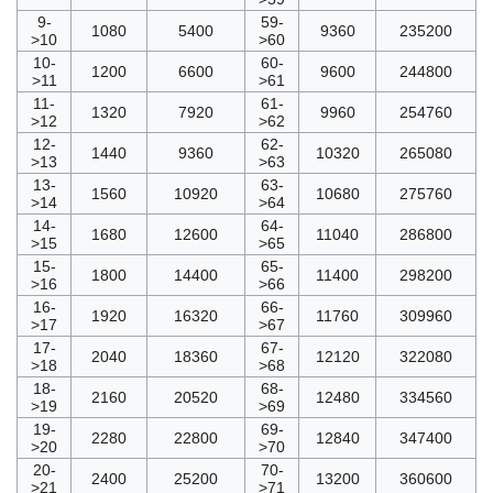
9-
59-
1080
5400
9360
235200
>10
>60
10-
60-
1200
6600
9600
244800
>11
>61
11-
61-
1320
7920
9960
254760
>12
>62
12-
62-
1440
9360
10320
265080
>13
>63
13-
63-
1560
10920
10680
275760
>14
>64
14-
64-
1680
12600
11040
286800
>15
>65
15-
65-
1800
14400
11400
298200
>16
>66
16-
66-
1920
16320
11760
309960
>17
>67
17-
67-
2040
18360
12120
322080
>18
>68
18-
68-
2160
20520
12480
334560
>19
>69
19-
69-
2280
22800
12840
347400
>20
>70
20-
70-
2400
25200
13200
360600
>21
>71