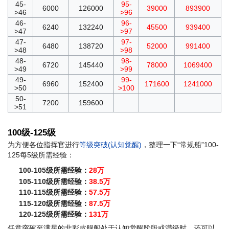
45-
95-
6000
126000
39000
893900
>46
>96
46-
96-
6240
132240
45500
939400
>47
>97
47-
97-
6480
138720
52000
991400
>48
>98
48-
98-
6720
145440
78000
1069400
>49
>99
49-
99-
6960
152400
171600
1241000
>50
>100
50-
7200
159600
>51
100级-125级
为方便各位指挥官进行
等级突破(认知觉醒)
，整理一下“常规船”100-
125每5级所需经验：
100-105级所需经验：
28万
105-110级所需经验：
38.5万
110-115级所需经验：
57.5万
115-120级所需经验：
87.5万
120-125级所需经验：
131万
任意突破至满星的非彩皮舰船处于认知觉醒阶段或满级时，还可以