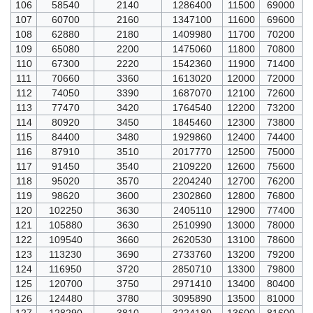
106
58540
2140
1286400
11500
69000
107
60700
2160
1347100
11600
69600
108
62880
2180
1409980
11700
70200
109
65080
2200
1475060
11800
70800
110
67300
2220
1542360
11900
71400
111
70660
3360
1613020
12000
72000
112
74050
3390
1687070
12100
72600
113
77470
3420
1764540
12200
73200
114
80920
3450
1845460
12300
73800
115
84400
3480
1929860
12400
74400
116
87910
3510
2017770
12500
75000
117
91450
3540
2109220
12600
75600
118
95020
3570
2204240
12700
76200
119
98620
3600
2302860
12800
76800
120
102250
3630
2405110
12900
77400
121
105880
3630
2510990
13000
78000
122
109540
3660
2620530
13100
78600
123
113230
3690
2733760
13200
79200
124
116950
3720
2850710
13300
79800
125
120700
3750
2971410
13400
80400
126
124480
3780
3095890
13500
81000
127
128290
3810
3224180
13600
81600