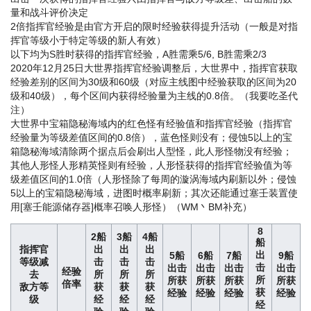
量和战斗评价决定
2倍指挥官经验是由官方开启的限时经验获得提升活动（一般是对指
挥官等级小于特定等级的新人有效）
以下均为S胜时获得的指挥官经验，A胜需乘5/6, B胜需乘2/3
2020年12月25日大世界指挥官经验调整后，大世界中，指挥官获取
经验差别的区间为30级和60级（对应主线图中经验获取的区间为20
级和40级），每个区间内获得经验量为主线的0.8倍。（我要吃圣代
注）
大世界中宝箱隐秘海域内的红色怪有经验值和指挥官经验（指挥官
经验量为等级差值区间的0.8倍），蓝色怪则没有；侵蚀5以上的宝
箱隐秘海域清除两个据点后会刷出人型怪，此人形怪物没有经验；
其他人形怪人形精英怪则有经验，人形怪获得的指挥官经验值为等
级差值区间的1.0倍（人形怪除了每周的漩涡海域内刷新以外；侵蚀
5以上的宝箱隐秘海域，进图时概率刷新；其次还能通过塞壬装置使
用[塞壬能源储存器]概率召唤人形怪）（WM丶BM补充）
8
2船
3船
4船
船
指挥官
出
出
出
出
5船
6船
7船
9船
等级减
击
击
击
击
出击
出击
出击
出击
经验
去
所
所
所
所
所获
所获
所获
所获
倍率
敌方等
获
获
获
获
经验
经验
经验
经验
级
经
经
经
经