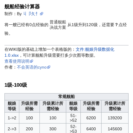
舰船经验计算器
制作：By
丩卩夂忄
普通舰船
将一艘已经有
0
点经验的
从
1
级升到
120
级，还需要
？
点经
决战方案
验。
在WIKI版的基础上增加一个表格版的：
文件:舰娘升级数据化
1.0.xlsx
，可计算舰船升级需要打多少次图等数据。
查看使用说明
作者：
不会英语的cyno
1级-100级
常规舰船
舰娘
升级所需
升级累计所
舰娘
升级所需
升级累计所
等级
经验
需经验
等级
经验
需经验
51-
1->2
100
100
6200
139200
>52
52-
2->3
200
300
6400
145600
>53