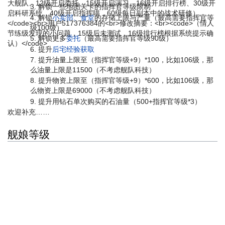
大舰队、12级开启委托、15级开启演习、16级开启排行榜、30级开
解锁一些地图关卡的指挥官等级限制
启科研系统，40级开启指挥喵，60级每日副本中的战术研修）
解锁
小卖部、食堂
的存储上限与产量（最高需要指挥官等
</code><hr>用户517376384的<br>修改摘要：<br><code>（情人
级100级）
节练级发现的小问题，15级后未测试，16级排行榜根据系统提示确
解锁更多
委托
（最高需要指挥官等级90级）
认）</code>
提升
后宅经验获取
提升油量上限至（指挥官等级+9）*100，比如106级，那
么油量上限是11500（不考虑舰队科技）
提升物资上限至（指挥官等级+9）*600，比如106级，那
么物资上限是69000（不考虑舰队科技）
提升用钻石单次购买的石油量（500+指挥官等级*3）
欢迎补充……
舰娘等级