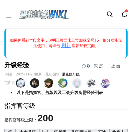
如果打开页面显示缩略图创建出错，请点击
刷新
或页面右上WIKI功
如果你看到本段文字，说明该页面未正常加载全局JS，部分功能无
能中的刷新按钮清除页面缓存并刷新，如果还有问题，请多尝试几
刷新
法使用，请点击
重新加载页面。
次。
升级经验
刷
历
编
阅读
2025-11-28
更新
最新编辑:
尼克妮可妮
跳
跳
页面贡献者 :
到
到
导
搜
以下是指挥官、舰娘以及工会升级所需经验列表
航
索
指挥官等级
200
指挥官等级上限：