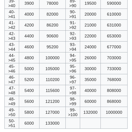
39-
89-
3900
78000
19500
590000
>40
>90
40-
90-
4000
82000
20000
610000
>41
>91
41-
91-
4200
86200
21000
631000
>42
>92
42-
92-
4400
90600
22000
653000
>43
>93
43-
93-
4600
95200
24000
677000
>44
>94
44-
94-
4800
100000
26000
703000
>45
>95
45-
95-
5000
105000
30000
733000
>46
>96
46-
96-
5200
110200
35000
768000
>47
>97
47-
97-
5400
115600
40000
808000
>48
>98
48-
98-
5600
121200
60000
868000
>49
>99
49-
99-
5800
127000
132000
1000000
>50
>100
50-
6000
133000
>51