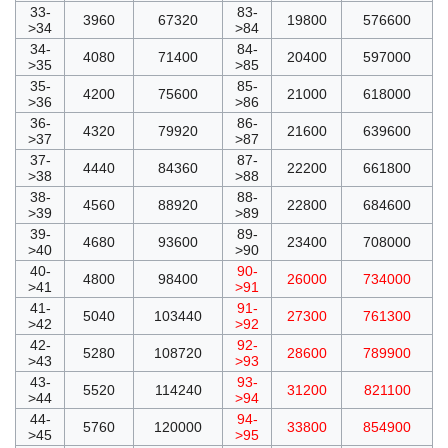
33-
83-
3960
67320
19800
576600
>34
>84
34-
84-
4080
71400
20400
597000
>35
>85
35-
85-
4200
75600
21000
618000
>36
>86
36-
86-
4320
79920
21600
639600
>37
>87
37-
87-
4440
84360
22200
661800
>38
>88
38-
88-
4560
88920
22800
684600
>39
>89
39-
89-
4680
93600
23400
708000
>40
>90
40-
90-
4800
98400
26000
734000
>41
>91
41-
91-
5040
103440
27300
761300
>42
>92
42-
92-
5280
108720
28600
789900
>43
>93
43-
93-
5520
114240
31200
821100
>44
>94
44-
94-
5760
120000
33800
854900
>45
>95