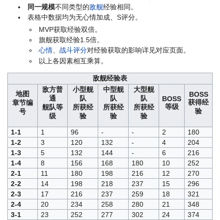
同一规模
不同类型的
敌舰
经验相同。
表格中数据均为无心情加成、S评分。
MVP获取经验双倍。
旗舰获取经验1.5倍。
心情
、
战斗评分
对经验获取的影响详见对应页面。
以上各因素相互乘算。
敌舰经验表
敌方普
小型舰
中型舰
大型舰
地图
BOSS
通
队
队
队
BOSS
获得经
章节编
等级
舰队等
所获经
所获经
所获经
验
号
级
验
验
验
1-1
1
96
-
-
2
180
1-2
3
120
132
-
4
204
1-3
5
132
144
-
6
216
1-4
8
156
168
180
10
252
2-1
11
180
198
216
12
270
2-2
14
198
218
237
15
296
2-3
17
216
237
259
18
321
2-4
20
234
258
280
21
348
3-1
23
252
277
302
24
374