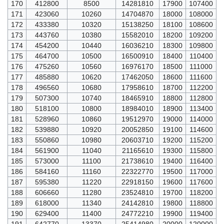
170
412800
8500
14281810
17900
107400
171
423060
10260
14704870
18000
108000
172
433380
10320
15138250
18100
108600
173
443760
10380
15582010
18200
109200
174
454200
10440
16036210
18300
109800
175
464700
10500
16500910
18400
110400
176
475260
10560
16976170
18500
111000
177
485880
10620
17462050
18600
111600
178
496560
10680
17958610
18700
112200
179
507300
10740
18465910
18800
112800
180
518100
10800
18984010
18900
113400
181
528960
10860
19512970
19000
114000
182
539880
10920
20052850
19100
114600
183
550860
10980
20603710
19200
115200
184
561900
11040
21165610
19300
115800
185
573000
11100
21738610
19400
116400
186
584160
11160
22322770
19500
117000
187
595380
11220
22918150
19600
117600
188
606660
11280
23524810
19700
118200
189
618000
11340
24142810
19800
118800
190
629400
11400
24772210
19900
119400
191
642770
13370
25414980
20000
120000