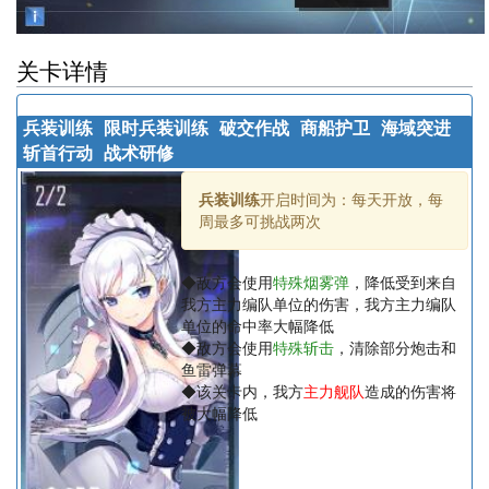
关卡详情
兵装训练
限时兵装训练
破交作战
商船护卫
海域突进
斩首行动
战术研修
兵装训练
开启时间为：每天开放，每
周最多可挑战两次
◆敌方会使用
特殊烟雾弹
，降低受到来自
我方主力编队单位的伤害，我方主力编队
单位的命中率大幅降低
◆敌方会使用
特殊斩击
，清除部分炮击和
鱼雷弹幕
◆该关卡内，我方
主力舰队
造成的伤害将
被大幅降低