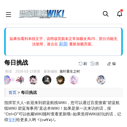
如果打开页面显示缩略图创建出错，请点击
刷新
或页面右上WIKI功
如果你看到本段文字，说明该页面未正常加载全局JS，部分功能无
能中的刷新按钮清除页面缓存并刷新，如果还有问题，请多尝试几
刷新
法使用，请点击
重新加载页面。
次。
每日挑战
刷
历
编
阅读
2026-03-15
更新
最新编辑:
落叶重生之时
跳
跳
页面贡献者 :
到
到
导
搜
首页
>
每日挑战
航
索
指挥官大人~欢迎来到碧蓝航线WIKI，您可以通过百度搜索“碧蓝航
线WIKI 碧蓝海事局”直达本WIKI！
如果是第一次来访的话，按
“Ctrl+D”可以收藏WIKI随时查看更新哦~
如果觉得WIKI好玩的话，记
得
安利
给更多人哟ヾ(o◕∀◕)ﾉ。