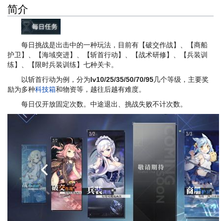
简介
每日挑战是出击中的一种玩法，目前有【破交作战】、【商船
护卫】、【海域突进】、【斩首行动】、【战术研修】、【兵装训
练】、【限时兵装训练】七种关卡。
以斩首行动为例，分为
lv10/25/35/50/70/95
几个等级，主要奖
励为多种
科技箱
和物资等，越往后越有难度。
每日仅开放固定次数。中途退出、挑战失败不计次数。