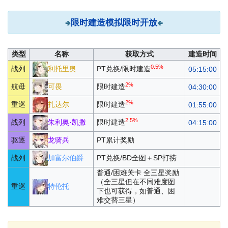
限时建造模拟限时开放
🢂
🢀
类型
名称
获取方式
建造时间
0.5%
利托里奥
战列
PT兑换/限时建造
05:15:00
2%
可畏
航母
限时建造
04:30:00
2%
扎达尔
重巡
限时建造
01:55:00
2.5%
朱利奥·凯撒
战列
限时建造
04:15:00
龙骑兵
驱逐
PT累计奖励
加富尔伯爵
战列
PT兑换/BD全图＋SP打捞
普通/困难关卡 全三星奖励
（全三星但在不同难度图
特伦托
重巡
下也可获得，如普通、困
难交替三星）