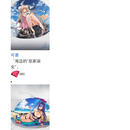
可畏
「海边的“皇家淑
女”」
880