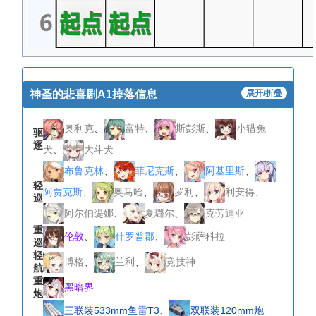
神圣的悲喜剧A1掉落信息
展开/折叠
奥利克
、
富特
、
斯彭斯
、
小猎兔
驱
逐
犬
、
大斗犬
布鲁克林
、
菲尼克斯
、
阿基里斯
、
轻
阿贾克斯
、
奥马哈
、
罗利
、
利安得
、
巡
阿尔伯缇娜
、
夏璐尔
、
克劳迪亚
重
伦敦
、
什罗普郡
、
彭萨科拉
巡
轻
博格
、
兰利
、
竞技神
航
重
黑暗界
炮
三联装533mm鱼雷T3
、
双联装120mm炮