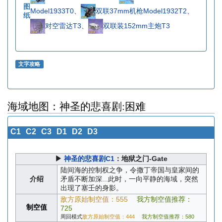
图
Model1933T0
、
双联37mm机枪Model1932T2
、
纸
对空雷达T3
、
双联装152mm主炮T3
文字攻略
海域地图：神圣的悲喜剧:困难
C1
C2
C3
D1
D2
D3
▶
神圣的悲喜剧C1
：地狱之门-Gate
陆间海的控制权之争，令撒丁帝国与皇家间的
介绍
矛盾不断加深...此时，一向平静的海域，突然
出现了塞壬的身影。
敌方原始制空值：555
我方制空值推荐：
制空值
725
周回模式
敌方原始制空值：444
我方制空值推荐：580