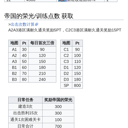
攻击技能书T3
13
5000
2
帝国的荣光/训练点数 获取
心智单元
14
5500
300
>
出击次数计算
巡洋改造图纸T3
15
6000
1
A2A3港区满耐久通关奖励5PT，C2C3港区满耐久通关奖励15PT
驱逐改造图纸T3
16
6500
1
地图
每日首次三倍
地图
Pt
Pt
辅助技能书T3
A1
30
90
C1
90
17
7000
2
A2
40
120
C2
100
心智单元
18
7500
300
A3
50
150
C3
110
B1
60
180
D1
120
巡洋改造图纸T3
19
8000
1
B2
70
210
D2
150
驱逐改造图纸T3
B3
80
240
D3
180
20
8500
1
SP
800
防御技能书T3
21
9000
2
心智单元
22
9500
300
日常任务
奖励帝国的荣光
建造3次
300
龙骑兵
23
10000
1
出击胜利15次
300
随机技能书T3
通关1次困难关卡
24
11000
2
100
日常合计
700