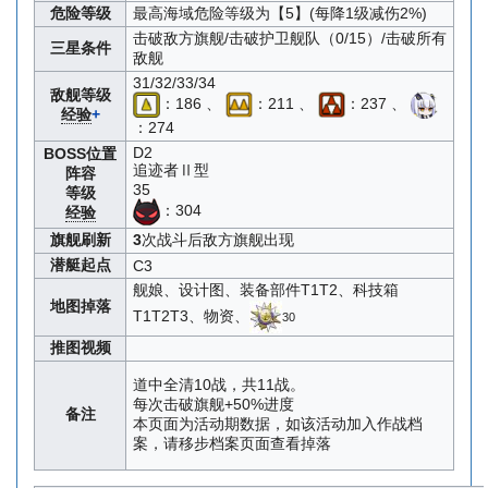
危险等级
最高海域危险等级为【5】(每降1级减伤2%)
击破敌方旗舰/击破护卫舰队（0/15）/击破所有
三星条件
敌舰
31/32/33/34
敌舰等级
：186 、
：211 、
：237 、
经验
+
：274
D2
BOSS位置
追迹者Ⅱ型
阵容
35
等级
：304
经验
旗舰刷新
3
次战斗后敌方旗舰出现
潜艇起点
C3
舰娘、设计图、装备部件T1T2、科技箱
地图掉落
T1T2T3、物资、
30
推图视频
道中全清10战，共11战。
每次击破旗舰+50%进度
备注
本页面为活动期数据，如该活动加入作战档
案，请移步档案页面查看掉落