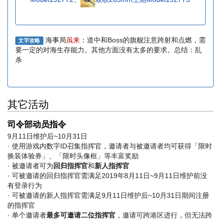
海事局
虽来
：道中和Boss的旗舰注意跨射和点燃，需
文字攻略
要一定的对海生存能力。其他方面没有太多的要求。总结：乱
杀
其它活动
司令部动员指令
9月11日维护后~10月31日
· 使用游戏内数字ID召集指挥官，邀请者与被邀请者均可获得「限时
换装体验券」、「限时头像框」等丰富奖励
· 被邀请者可为
回归指挥官
和
新人指挥官
· 可被邀请的回归指挥官需满足2019年8月11日~9月11日维护前没
有登录行为
· 可被邀请的新人指挥官需满足9月11日维护后~10月31日期间注册
的指挥官
· 单个邀请者
最多可邀请二位指挥官
，邀请可跨港区进行，但无法跨