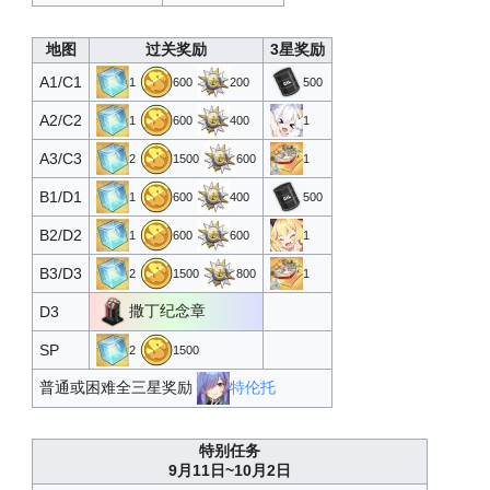
心智单元
25
12000
500
巡洋改造图纸T3
26
13000
1
地图
过关奖励
3星奖励
驱逐改造图纸T3
A1/C1
27
14000
1
1
600
200
500
龙骑兵
A2/C2
28
15000
1
1
600
400
1
随机改造图纸T3
A3/C3
29
20000
2
2
1500
600
1
高级定向蓝图·二期
B1/D1
30
25000
2
1
600
400
500
心智单元
B2/D2
31
30000
500
1
600
600
1
随机技能书T3
B3/D3
32
35000
5
2
1500
800
1
撒丁纪念章
龙骑兵
D3
33
40000
1
随机改造图纸T3
SP
34
45000
2
2
1500
普通或困难全三星奖励
特伦托
随机技能书T3
35
50000
5
随机改造图纸T3
36
55000
2
特别任务
龙骑兵
37
60000
1
9月11日~10月2日