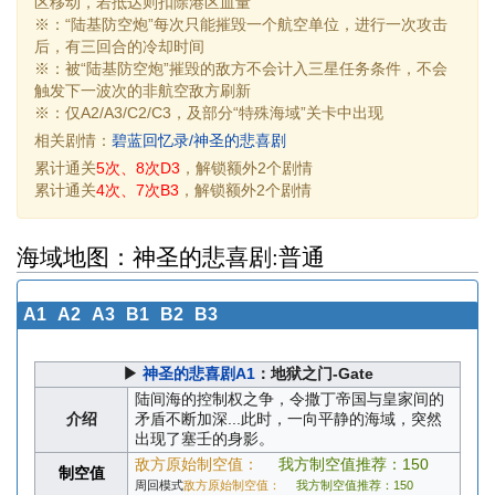
区移动，若抵达则扣除港区血量
※：“陆基防空炮”每次只能摧毁一个航空单位，进行一次攻击
后，有三回合的冷却时间
※：被“陆基防空炮”摧毁的敌方不会计入三星任务条件，不会
触发下一波次的非航空敌方刷新
※：仅A2/A3/C2/C3，及部分“特殊海域”关卡中出现
相关剧情：
碧蓝回忆录/神圣的悲喜剧
累计通关
5次、8次D3
，解锁额外2个剧情
累计通关
4次、7次B3
，解锁额外2个剧情
海域地图：神圣的悲喜剧:普通
A1
A2
A3
B1
B2
B3
▶
神圣的悲喜剧A1
：地狱之门-Gate
陆间海的控制权之争，令撒丁帝国与皇家间的
介绍
矛盾不断加深...此时，一向平静的海域，突然
出现了塞壬的身影。
敌方原始制空值：
我方制空值推荐：150
制空值
周回模式
敌方原始制空值：
我方制空值推荐：150