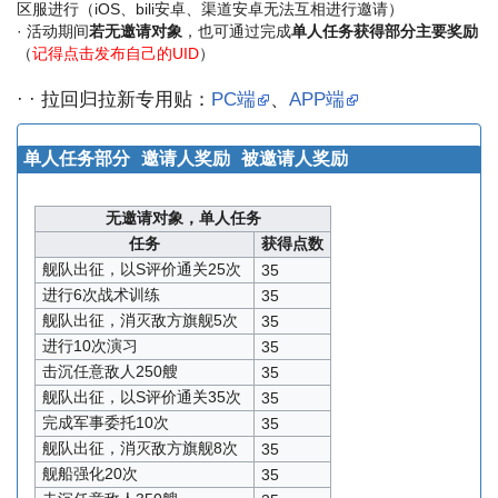
区服进行（iOS、bili安卓、渠道安卓无法互相进行邀请）
· 活动期间
若无邀请对象
，也可通过完成
单人任务获得部分主要奖励
（
记得点击发布自己的UID
）
· · 拉回归拉新专用贴：
PC端
、
APP端
单人任务部分
邀请人奖励
被邀请人奖励
无邀请对象，单人任务
任务
获得点数
舰队出征，以S评价通关25次
35
进行6次战术训练
35
舰队出征，消灭敌方旗舰5次
35
进行10次演习
35
击沉任意敌人250艘
35
舰队出征，以S评价通关35次
35
完成军事委托10次
35
舰队出征，消灭敌方旗舰8次
35
舰船强化20次
35