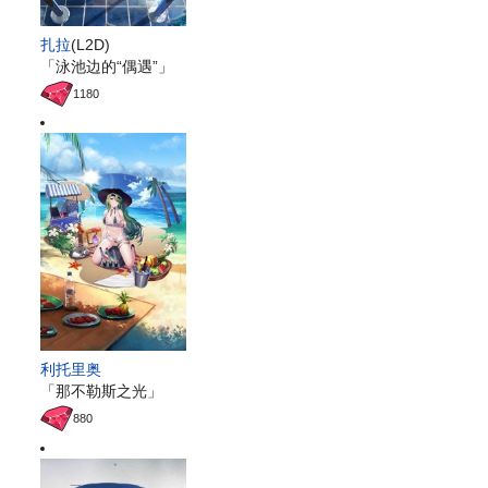
扎拉
(L2D)
「泳池边的“偶遇”」
1180
利托里奥
「那不勒斯之光」
880