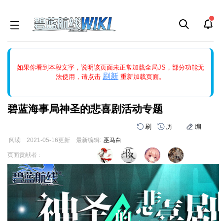
如果打开页面显示缩略图创建出错，请点击
刷新
或页面右上WIKI功
如果你看到本段文字，说明该页面未正常加载全局JS，部分功能无
能中的刷新按钮清除页面缓存并刷新，如果还有问题，请多尝试几
刷新
法使用，请点击
重新加载页面。
次。
碧蓝海事局神圣的悲喜剧活动专题
刷
历
编
阅读
2021-05-16
更新
最新编辑:
巫马白
跳
跳
页面贡献者 :
到
到
导
搜
航
索