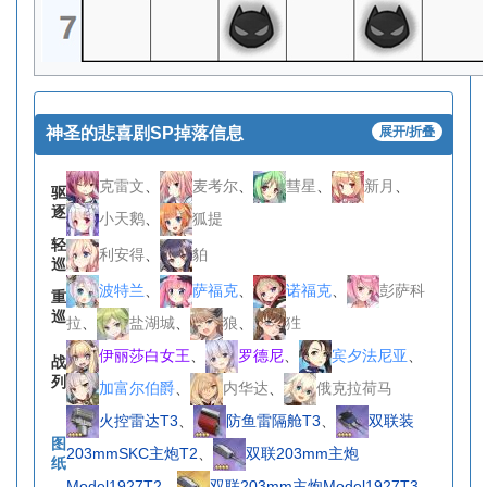
神圣的悲喜剧SP掉落信息
展开/折叠
克雷文
、
麦考尔
、
彗星
、
新月
、
驱
逐
小天鹅
、
狐提
轻
利安得
、
貃
巡
波特兰
、
萨福克
、
诺福克
、
彭萨科
重
巡
拉
、
盐湖城
、
狼
、
狌
伊丽莎白女王
、
罗德尼
、
宾夕法尼亚
、
战
列
加富尔伯爵
、
内华达
、
俄克拉荷马
火控雷达T3
、
防鱼雷隔舱T3
、
双联装
图
203mmSKC主炮T2
、
双联203mm主炮
纸
Model1927T2
、
双联203mm主炮Model1927T3