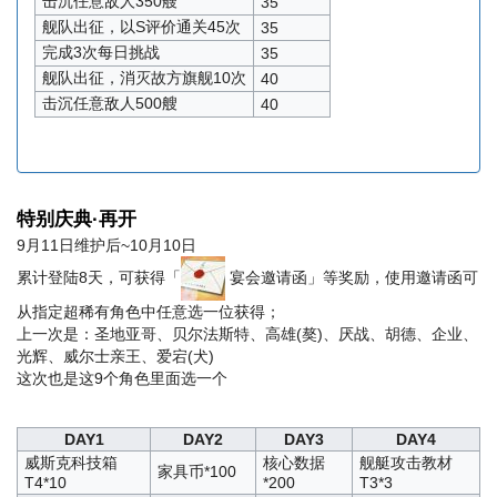
击沉任意敌人350艘
35
舰队出征，以S评价通关45次
35
完成3次每日挑战
35
舰队出征，消灭故方旗舰10次
40
击沉任意敌人500艘
40
特别庆典·再开
9月11日维护后~10月10日
累计登陆8天，可获得「
宴会邀请函」等奖励，使用邀请函可
从指定超稀有角色中任意选一位获得；
上一次是：圣地亚哥、贝尔法斯特、高雄(獒)、厌战、胡德、企业、
光辉、威尔士亲王、爱宕(犬)
这次也是这9个角色里面选一个
DAY1
DAY2
DAY3
DAY4
威斯克科技箱
核心数据
舰艇攻击教材
家具币*100
T4*10
*200
T3*3