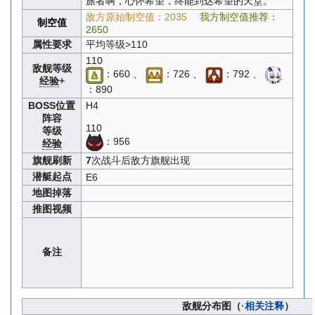
旅者啊，心怀希望，终能到达希望的天堂。
敌方原始制空值：2035
我方制空值推荐：
制空值
2650
属性要求
平均等级>110
110
敌舰等级
：660 、
：726 、
：792 、
经验
+
：890
BOSS位置
H4
阵容
110
等级
：956
经验
旗舰刷新
7
次战斗后敌方旗舰出现
潜艇起点
E6
地图掉落
推图视频
备注
敌舰分布图（
·相关注释
）