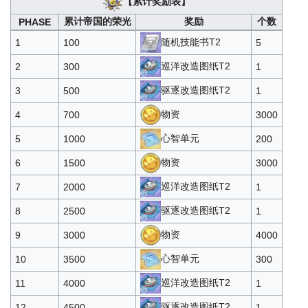
【累计奖励表】
喵箱SR型
500
5
11000
累计帝国的荣光
奖励
个数
PHASE
喵箱SSR型
3000
2
随机技能书T2
1
100
5
通用部件*1
30
30
巡洋改造图纸T2
2
300
1
主炮部件*1
30
30
驱逐改造图纸T2
3
500
1
鱼雷部件*1
30
30
4500
物资
4
700
3000
防空炮部件*1
30
30
心智单元
5
1000
200
舰载机部件*1
30
30
物资
6
1500
3000
物资*2000
500
5
巡洋改造图纸T2
7
2000
1
石油*1000
450
5
6250
驱逐改造图纸T2
8
2500
1
酸素可乐*1
15
100
物资
9
3000
4000
心智单元
10
3500
300
巡洋改造图纸T2
11
4000
1
驱逐改造图纸T2
12
4500
1