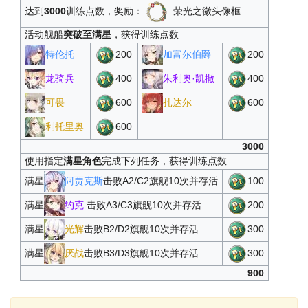
威斯克科技箱T5
38
80000
1
达到
3000
训练点数，奖励：
荣光之徽头像框
威斯克科技箱T5
39
100000
1
活动舰船
突破至满星
，获得训练点数
特伦托
200
加富尔伯爵
200
龙骑兵
400
朱利奥·凯撒
400
可畏
600
扎达尔
600
利托里奥
600
3000
使用指定
满星角色
完成下列任务，获得训练点数
满星
阿贾克斯
击败A2/C2旗舰10次并存活
100
满星
约克
击败A3/C3旗舰10次并存活
200
满星
光辉
击败B2/D2旗舰10次并存活
300
满星
厌战
击败B3/D3旗舰10次并存活
300
900