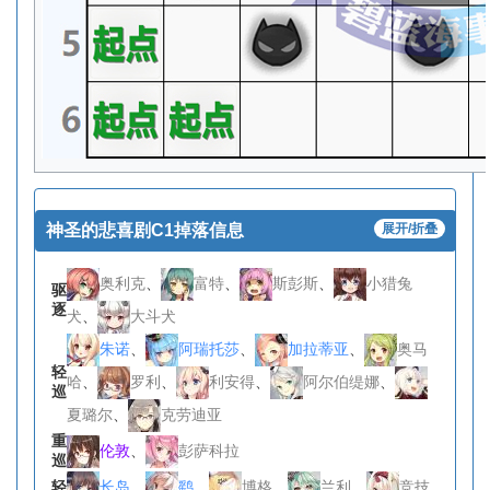
神圣的悲喜剧C1掉落信息
展开/折叠
奥利克
、
富特
、
斯彭斯
、
小猎兔
驱
逐
犬
、
大斗犬
朱诺
、
阿瑞托莎
、
加拉蒂亚
、
奥马
轻
哈
、
罗利
、
利安得
、
阿尔伯缇娜
、
巡
夏璐尔
、
克劳迪亚
重
伦敦
、
彭萨科拉
巡
长岛
、
鹞
、
博格
、
兰利
、
竞技
轻