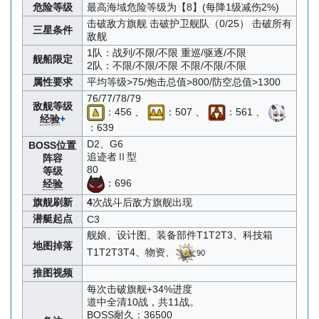
危险等级
最高海域危险等级为【8】(每降1级减伤2%)
击破敌方旗舰 击破护卫舰队（0/25） 击破所有
三星条件
敌舰
1队：战列/不限/不限 重巡/驱逐/不限
舰船限定
2队：不限/不限/不限 不限/不限/不限
属性要求
平均等级>75/炮击总值>800/防空总值>1300
76/77/78/79
敌舰等级
：456 、
：507 、
：561 、
经验
+
：639
D2、G6
BOSS位置
追迹者Ⅱ型
阵容
80
等级
：696
经验
旗舰刷新
4
次战斗后敌方旗舰出现
潜艇起点
C3
舰娘、设计图、装备部件T1T2T3、科技箱
地图掉落
T1T2T3T4、物资、
90
推图视频
每次击破旗舰+34%进度
道中全清10战，共11战。
BOSS耐久：36500