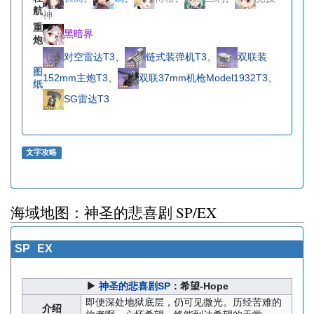
航
神
重
黑暗界
炮
对空雷达T3
、
链式装弹机T3
、
双联装
图
152mm主炮T3
、
双联37mm机枪Model1932T3
、
纸
SG雷达T3
文字攻略
海域地图：神圣的悲喜剧 SP/EX
SP
EX
▶
神圣的悲喜剧SP
：希望-Hope
即便深处地狱底层，仍可见微光。历经苦难的
介绍