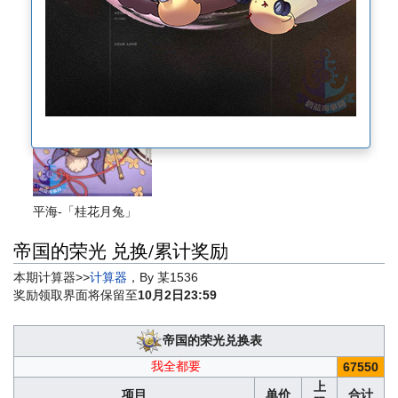
平海-「桂花月兔」
帝国的荣光 兑换/累计奖励
本期计算器>>
计算器
，By 某1536
奖励领取界面将保留至
10月2日23:59
帝国的荣光兑换表
我全都要
67550
上
项目
单价
合计