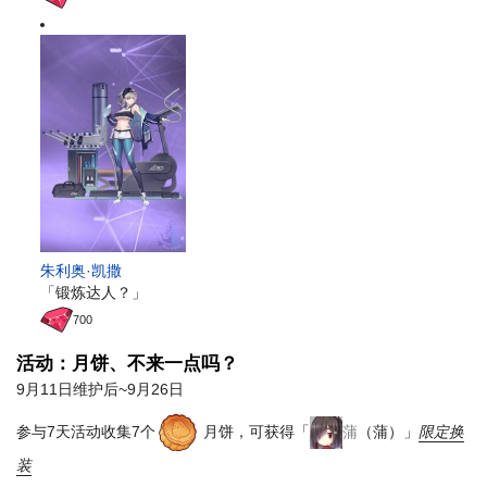
朱利奥·凯撒
「锻炼达人？」
700
活动：月饼、不来一点吗？
9月11日维护后~9月26日
参与7天活动收集7个
月饼，可获得「
蒲
（蒲）」
限定换
装