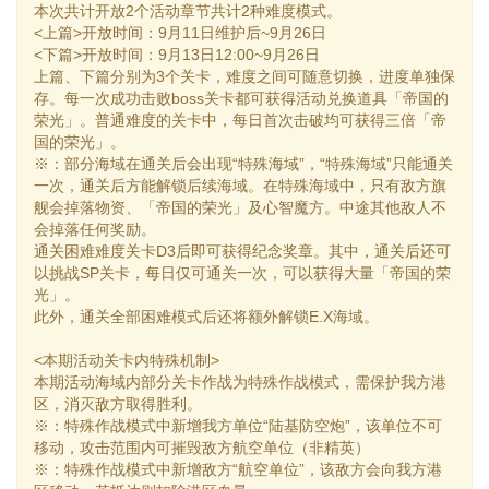
本次共计开放2个活动章节共计2种难度模式。
<上篇>开放时间：9月11日维护后~9月26日
<下篇>开放时间：9月13日12:00~9月26日
上篇、下篇分别为3个关卡，难度之间可随意切换，进度单独保
存。每一次成功击败boss关卡都可获得活动兑换道具「帝国的
荣光」。普通难度的关卡中，每日首次击破均可获得三倍「帝
国的荣光」。
※：部分海域在通关后会出现“特殊海域”，“特殊海域”只能通关
一次，通关后方能解锁后续海域。在特殊海域中，只有敌方旗
舰会掉落物资、「帝国的荣光」及心智魔方。中途其他敌人不
会掉落任何奖励。
通关困难难度关卡D3后即可获得纪念奖章。其中，通关后还可
以挑战SP关卡，每日仅可通关一次，可以获得大量「帝国的荣
光」。
此外，通关全部困难模式后还将额外解锁E.X海域。
<本期活动关卡内特殊机制>
本期活动海域内部分关卡作战为特殊作战模式，需保护我方港
区，消灭敌方取得胜利。
※：特殊作战模式中新增我方单位“陆基防空炮”，该单位不可
移动，攻击范围内可摧毁敌方航空单位（非精英）
※：特殊作战模式中新增敌方“航空单位”，该敌方会向我方港