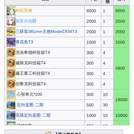
限
利托里奥
8000
1
8000
加富尔伯爵
2000
1
2000
三联装381mm主炮Model1934T3
2000
1
2000
青花鱼T3
1000
1
1000
克洛希德科技箱T4
300
4
威斯克科技箱T4
300
4
4800
藏王重工科技箱T4
300
4
伯鲁克科技箱T4
300
4
心智单元*100
300
10
18000
定向蓝图·二期
500
30
高级定向蓝图·二期
1000
10
10000
喵箱R型
250
10