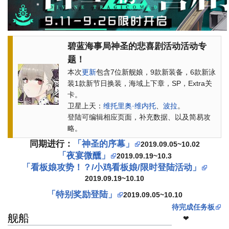
碧蓝海事局神圣的悲喜剧活动活动专
题！
本次
更新
包含7位新舰娘，9款新装备，6款新泳
装1款新节日换装，海域上下章，SP，Extra关
卡。
卫星上天：
维托里奥·维内托
、
波拉
。
登陆可编辑相应页面，补充数据、以及简易攻
略。
同期进行：
「神圣的序幕」
2019.09.05~10.02
「夜宴微醺」
2019.09.19~10.3
「看板娘攻势！？/小鸡看板娘/限时登陆活动」
2019.09.19~10.10
「特别奖励登陆」
2019.09.05~10.10
待完成任务板
舰船
❤