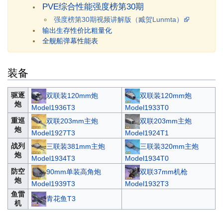
PVE综合性能强度榜第30期
强度榜第30期视频讲解版（臧贺Lunmta）
输出生存性价比粗量化
全舰船弹幕性能表
装备
驱逐
双联装120mm炮
双联装120mm炮
炮
Model1936T3
Model1933T0
重巡
双联203mm主炮
双联203mm主炮
炮
Model1927T3
Model1924T1
战列
三联装381mm主炮
三联装320mm主炮
炮
Model1934T3
Model1934T0
防空
90mm单装高角炮
双联37mm机枪
炮
Model1939T3
Model1932T3
鱼雷
青花鱼T3
机