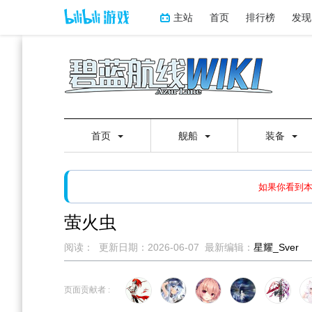
主站
首页
排行榜
发现
首页
舰船
装备
如果打开页面显示缩略图创
如果你看到
萤火虫
阅读：
更新日期：
2026-06-07
最新编辑：
星耀_Sver
跳
跳
到
到
页面贡献者 :
导
搜