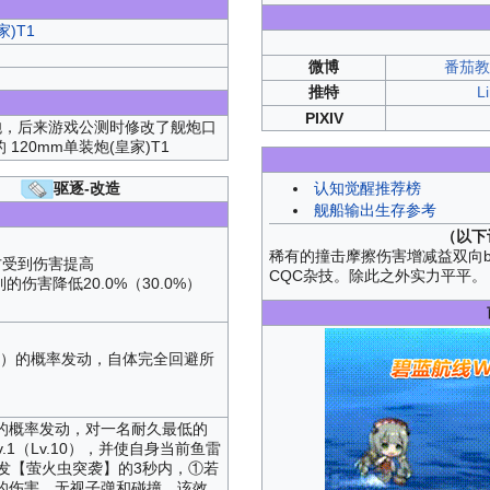
家)T1
微博
番茄教父
推特
L
PIXIV
炮，后来游戏公测时修改了舰炮口
20mm单装炮(皇家)T1
驱逐-改造
认知觉醒推荐榜
舰船输出生存参考
（以下
稀有的撞击摩擦伤害增减益双向b
方受到伤害提高
CQC杂技。除此之外实力平平。
到的伤害降低20.0%（30.0%）
.0%）的概率发动，自体完全回避所
0%）的概率发动，对一名耐久最低的
1（Lv.10），并使自身当前鱼雷
发【萤火虫突袭】的3秒内，①若
的伤害，无视子弹和碰撞，该效