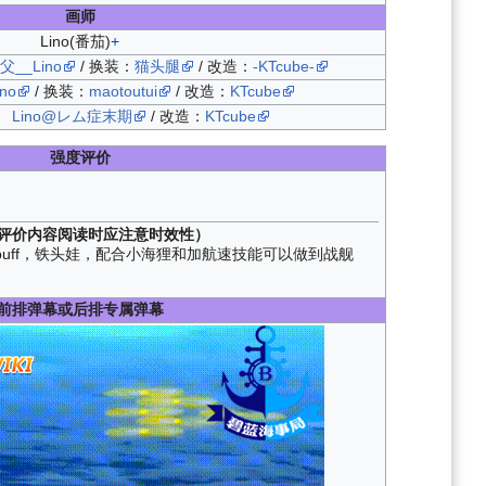
画师
Lino(番茄)
+
__Lino
/ 换装：
猫头腿
/ 改造：
-KTcube-
ino
/ 换装：
maotoutui
/ 改造：
KTcube
Lino@レム症末期
/ 改造：
KTcube
强度评价
评价内容阅读时应注意时效性）
uff，铁头娃，配合小海狸和加航速技能可以做到战舰
前排弹幕或后排专属弹幕