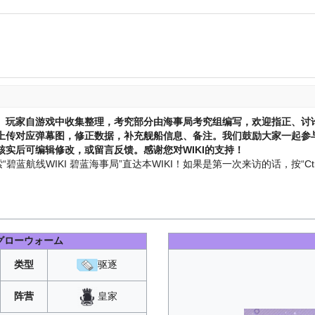
、玩家自游戏中收集整理，考究部分由海事局考究组编写，欢迎指正、讨
上传对应弹幕图，修正数据，补充舰船信息、备注。我们鼓励大家一起参与
实后可编辑修改，或留言反馈。感谢您对WIKI的支持！
蓝航线WIKI 碧蓝海事局”直达本WIKI！如果是第一次来访的话，按“Ctr
グローウォーム
类型
驱逐
皇家
阵营