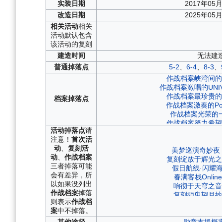
实装
日期
2017年05
改造
日期
2025年05
相关
活动
相关
活动默认包含
该活动的复刻
建造
时间
无法建
普通
掉落点
5-2
、
6-4
、
8-3
、
作战档案峡湾间的
作战档案激唱的UNIV
作战档案最珍贵的
档案
掉落点
作战档案激奏的Pola
作战档案光荣的
作战档案努力希望
活动
掉落点
请
作战档案湮烬尘
注意！
首次活
作战档案雄鹰的叙
动
、
复刻活
作战档案泠誓光
美梦巡演奇妙夜
动
、
作战档案
作战档案峡湾间的
复刻绽放于辉光之
三者掉落可能
作战档案永夜幻
假日航线·闪耀
会有差异，所
作战档案穹顶下的圣
春满客栈Online
以如果没列出
作战档案微层混
响彻于天穹之音
作战档案
掉落
作战档案浮樱影
复刻须臾望月抄
则表示
作战档
作战档案神圣的悲
飓风与自由群岛
案
中不掉落。
作战档案铁血音符
起舞于天原之上
作战档案苍红的回
炼金术士与天际交汇
其他
途径
勋章支援概