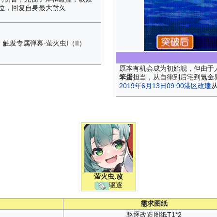
位，回复自身最大耐久
触发专属弹幕-萤火虫I（II）
原本有机会成为初始舰，但由于
笨蛋
担当，从自律到后宅到氪金
2019年6月13日09:00港区改建
萤火虫
.改
驱逐
需求图纸
驱逐改造图纸T1*2