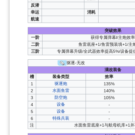
光荣的一战
反潜
红染
：
A2
/
铅色
：
S
幸运
消耗
努力希望计划
航速
突破效果
一阶
获得专属弹幕l/主炮效率
二阶
鱼雷底座+1/鱼雷预装填+1/主
三阶
专属弹幕升级/全武器效率提高5%/设备提
驱逐-无改
满改装备
槽
装备类型
效率
驱逐炮
1
135%
水面鱼雷
2
140%
防空炮
3
105%
设备
4
-
设备
5
-
特殊兵装
6
-
注
水面鱼雷底座+1与航母机库+1