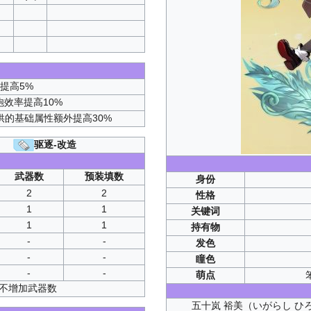
：
SP2
C2
P1
：
SP3
提高5%
炮效率提高10%
供的基础属性额外提高30%
驱逐-改造
武器数
预装填数
身份
2
2
性格
1
1
关键词
1
1
持有物
-
-
发色
-
-
瞳色
-
-
萌点
并不增加武器数
五十岚 裕美（いがらし ひろみ I