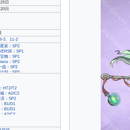
月25日
月20日
造
9-3
、
11-2
星辰
：
SP2
ERSE
：
SP1
宝物
：
SP1
ris
：
SP2
一战
：
SP2
计划
：
SP3
墟
：
B3
/
D3
事歌
：
B1
/
D1
庭
：
B1
/
D1
：
HT2
/
T2
反击
：
SP2
城
：
A2
/
C2
光
：
A1
/
C1
海滨
：
SP2
咏曲
：
A1
/
C1
：
B1
/
D1
合
：
A3
/
C3
：
B1
/
D1
华
：
B1
/
D1
：
A2
/
C2
喜剧
：
B1
/
D1
：
SP
/
T6
誓言
：
A1
/
C1
：
A1
/
C1
响
：
B1
/
D1
之塔
：
T2
/
TS2
率获得