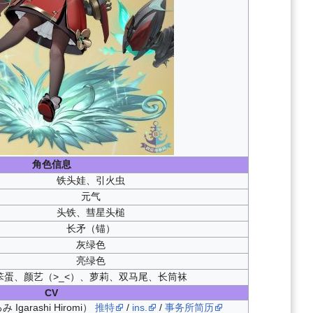
角色信息
铁头娃、
引火虫
元气
头铁、彗星头槌
长矛（锚）
灰绿色
亮绿色
笨蛋、颜艺（>_<）、萝莉、双马尾、长筒袜
CV
garashi Hiromi）
推特
/
ins.
/
事务所简历