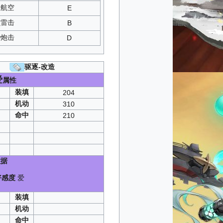
A1
/
C1
航空
E
：
SP2
：
A1
/
C1
雷击
B
：
B1
/
D1
A3
/
C3
炮击
D
B1
/
D1
向镜
：
T4
：
SP2
驱逐-改造
：
SP1
爱
属性
：
B1
/
D1
之华
：
A2
/
C2
装填
204
：
A1
/
C1
机动
310
性
：
SP4
命中
210
A1
/
C1
：
SP2
：
A1
/
C1
B1
/
D1
SP2
据
：
A1
/
C1
华
：
A2
/
C2
好感度
爱
C1
）
A2
/
C2
装填
A1
/
C1
SP3
机动
A1
/
C1
命中