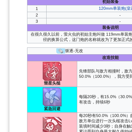
初始装备
120mm单装炮(皇
1
2
-
3
-
装备说明
在很久很久以前，萤火虫的初始主炮叫做 119mm单装
径的换算公式，这门炮的名称就改为了更加正式的 1
驱逐-无改
改造技能
先锋部队与敌方相撞时，敌
50.0%（100.0%），我方受
彗星头槌
每隔20秒，有15.0%（30
有攻击，持续6秒
紧急回避
每20秒有50.0%（100.
敌方单位进行一次头槌攻击Lv.
装填时间减少3秒；自身在触
累计受到自身最大耐久值8%