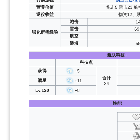
作战档案墨染
高塔上的蔷薇
营养
价值
炮击5 雷击23 航
作战档案光与影的鸢
复刻湮烬尘墟
：
退役
收益
物资12、
作战档案坠落之
危险发明迫近
炮击
作战档案凛冬王
1
复刻雄鹰的叙事
作战档案红染
铁翼擎风
：
B3
雷击
69
强化
所需
经验
幻梦间奏曲
：
H
航空
复刻泠誓光庭
装填
5
绽放于辉光之城
苍闪忍法帖
舰队科技
+
须臾望月抄
：
假日航线·再
科技点
湮烬尘墟
：
B3
获得
+
5
雄鹰的叙事歌
合计
泠誓光庭
：
满星
+
11
24
复刻永夜幻光
复刻峡湾间的反
Lv.120
+
8
复刻穹顶下的圣咏
复刻微层混合
性能
复刻浮樱影华
复刻神圣的悲喜
假日航线
：
复刻峡湾间的星
激唱的UNIVER
复刻铁血音符誓