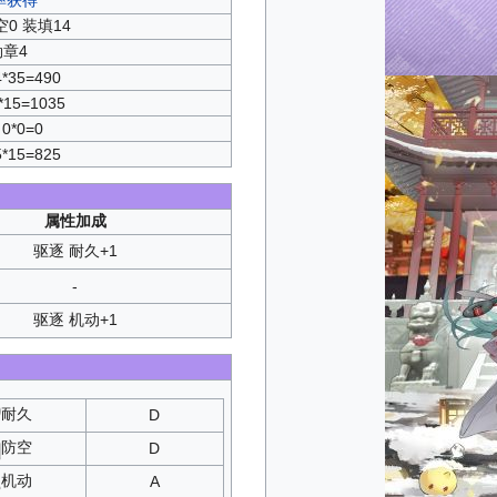
：
A1
/
C1
：
A2
/
C2
空0 装填14
尾之华
：
A2
/
C2
B3
/
D3
/
SP
勋章4
翼
：
A1
/
C1
中！
：
T3
冠
4*35=490
：
A1
/
C1
歌
：
B1
/
D1
：
A2
/
C2
/
D3
/
SP
*15=1035
T3
/
SP
/
T3
0*0=0
：
B1
/
D1
5*15=825
：
A2
/
C2
：
T2
A2
/
C2
现
：
SP3
属性加成
/
D3
/
SP
驱逐 耐久+1
：
B1
/
D1
B1
/
D1
-
：
A1
/
C1
击
：
SP2
驱逐 机动+1
曲
：
A1
/
C1
：
A3
/
C3
：
B1
/
D1
剧
：
B1
/
D1
耐久
D
SP3
辰
：
SP2
防空
D
SE
：
SP1
言
：
A1
/
C1
机动
A