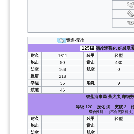
永夜幻光
：
峡湾间的反击
穹顶下的圣咏曲
复刻苍红的回响
微层混合
：
浮樱影华
：
虚拟与真实的双
激奏的Polaris
驱逐-无改
最珍贵的宝物
125级
满改满强化
好感度
神圣的悲喜剧
复刻光与影的鸢尾
耐久
装甲
轻型
1611
铁血音符誓言
炮击
雷击
90
430
虚拟链接的共时
防空
航空
168
0
复刻墨染
：
峡湾间的星辰
反潜
218
复刻凛冬王冠
幸运
消耗
36
9
苍红的回响
：
航速
46
传颂之物
：
碧蓝海事局
萤火虫
详细数
复刻坠落之翼
光与影的鸢尾之
等级
120
强化
满
突破
3
墨染
：
A1
/
综合性能：
（不含舰队科技
复刻红染
：
耐久
装甲
轻型
凛冬王冠
：
异次元
：
炮击
雷击
坠落之翼
：
防空
航空