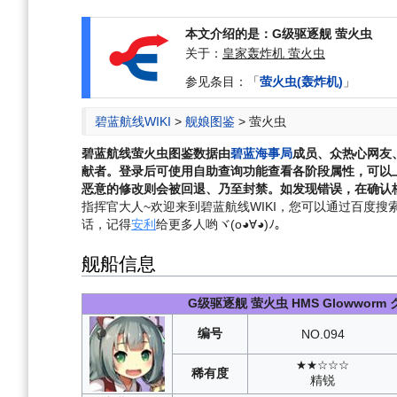
航
索
本文介绍的是：G级驱逐舰 萤火虫
关于：
皇家轰炸机 萤火虫
参见条目：「
萤火虫(轰炸机)
」
碧蓝航线WIKI
>
舰娘图鉴
>
萤火虫
碧蓝航线
萤火虫
图鉴数据由
碧蓝海事局
成员、众热心网友
献者。登录后可使用自助查询功能查看各阶段属性，可以
恶意的修改则会被回退、乃至封禁。如发现错误，在确认核
指挥官大人~欢迎来到碧蓝航线WIKI，您可以通过百度搜索“碧
话，记得
安利
给更多人哟ヾ(o◕∀◕)ﾉ。
舰船信息
G级驱逐舰
萤火虫
HMS Glowworm
编号
NO.
094
★★☆☆☆
稀有度
精锐