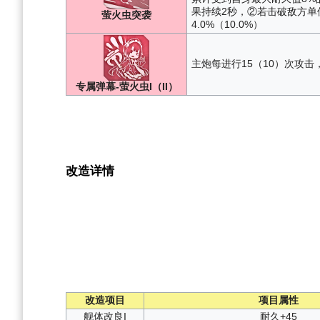
果持续2秒，②若击破敌方单
萤火虫突袭
4.0%（10.0%）
主炮每进行15（10）次攻击，
专属弹幕-萤火虫I（II）
改造详情
改造项目
项目属性
舰体改良I
耐久+45