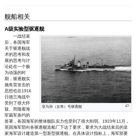
舰船相关
A级实验型驱逐舰
一战结束
后，各国海军
关于驱逐舰战
术的思考和发
展的思考与讨
论处在一个极
为动荡的时
期，驱逐舰实
施鱼雷攻击的
思想也在1916
日德兰海战中
受到了很大怀
亚马孙（女将）号驱逐舰
疑。而随着海
军裁军条约的
签署，各国海军的整体舰队实力也受到了很大削弱。1923年11月，
英国海军部向各驱逐舰造船厂下达了要求，要求为大战结束后的皇
家海军设计建造第一型新型驱逐舰。在具体设计指标上，海军部要