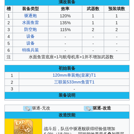
满改装备
槽
装备类型
效率
武器数
预装填数
驱逐炮
1
120%
1
1
水面鱼雷
2
135%
1
1
防空炮
3
115%
2
2
设备
4
-
-
-
设备
5
-
-
-
特殊兵装
6
-
-
-
注
水面鱼雷底座+1与航母机库+1并不增加武器数
初始装备
120mm单装炮(皇家)T1
1
三联装533mm鱼雷T1
2
3
-
装备说明
驱逐-无改
驱逐-改造
改造技能
战斗后，队伍中驱逐舰获得经验值增加