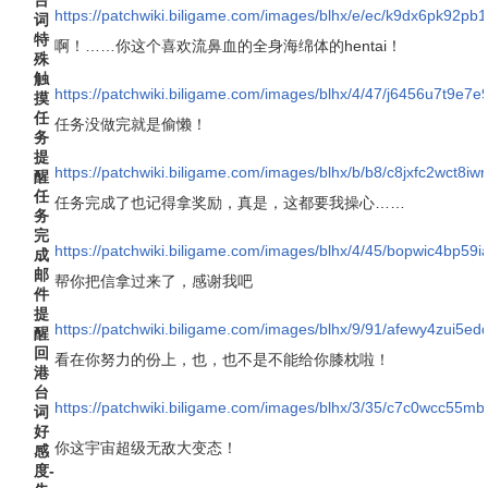
https://patchwiki.biligame.com/images/blhx/e/ec/k9dx6pk92p
词
特
啊！……你这个喜欢流鼻血的全身海绵体的hentai！
殊
触
https://patchwiki.biligame.com/images/blhx/4/47/j6456u7t9e7
摸
任
任务没做完就是偷懒！
务
提
https://patchwiki.biligame.com/images/blhx/b/b8/c8jxfc2wct8
醒
任
任务完成了也记得拿奖励，真是，这都要我操心……
务
完
https://patchwiki.biligame.com/images/blhx/4/45/bopwic4bp
成
邮
帮你把信拿过来了，感谢我吧
件
提
https://patchwiki.biligame.com/images/blhx/9/91/afewy4zui5e
醒
回
看在你努力的份上，也，也不是不能给你膝枕啦！
港
台
https://patchwiki.biligame.com/images/blhx/3/35/c7c0wcc55m
词
好
你这宇宙超级无敌大变态！
感
度-