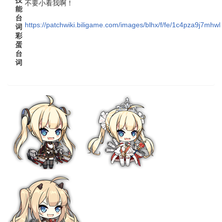
不要小看我啊！
能
台
https://patchwiki.biligame.com/images/blhx/f/fe/1c4pza9j7m
词
彩
蛋
台
词