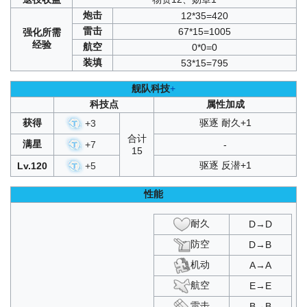
飓风与青春之泉
：
SP
/
T6
炮击
12*35=420
须臾望月抄
：
A1
/
A2
/
A3
/
B1
/
B2
/
B3
愚者的天平
：
A1
/
A2
/
A3
/
B1
/
B2
/
B3
雷击
67*15=1005
强化
所需
湮烬尘墟
：
C1
/
C2
/
C3
/
D1
/
D2
/
D3
/
SP
经验
航空
0*0=0
复刻负象限作战
：
A1
/
A2
/
A3
/
B1
/
B2
/
B3
装填
53*15=795
紫绛槿岚
：
A1
/
A2
/
A3
/
B1
/
B2
/
B3
复刻永夜幻光
：
A1
/
A2
/
A3
/
B1
/
B2
/
B3
舰队科技
+
复刻峡湾间的反击
：
SP1
/
SP2
/
SP3
复刻穹顶下的圣咏曲
：
A1
/
A2
/
A3
/
C1
/
C2
/
C3
科技点
属性加成
负象限作战
：
A1
/
A2
/
A3
/
B1
/
B2
/
B3
获得
驱逐 耐久+1
+
3
复刻峡湾间的星辰
：
SP1
/
SP2
/
SP3
合计
激唱的UNIVERSE
：
SP1
满星
+
7
-
15
复刻铁血音符誓言
：
B1
/
B2
/
B3
永夜幻光
：
A1
/
A2
/
A3
/
B1
/
B2
/
B3
驱逐 反潜+1
Lv.120
+
5
峡湾间的反击
：
SP1
/
SP2
/
SP3
穹顶下的圣咏曲
：
A1
/
A2
/
A3
/
C1
/
C2
/
C3
性能
夜幕下的归途
：
SP1
/
SP2
/
SP3
复刻苍红的回响
：
A1
/
A2
/
A3
耐久
D→D
虚拟与真实的双向镜
：
T3
最珍贵的宝物
：
SP1
/
SP2
/
SP3
防空
D→B
复刻光与影的鸢尾之华
：
A1
/
A2
/
A3
铁血音符誓言
：
B1
/
B2
/
B3
机动
A→A
复刻墨染
：
A1
/
A2
/
A3
/
C1
/
C2
/
C3
航空
E→E
峡湾间的星辰
：
SP1
/
SP2
/
SP3
复刻凛冬王冠
：
A1
/
A2
/
A3
/
C1
/
C2
/
C3
雷击
B→B