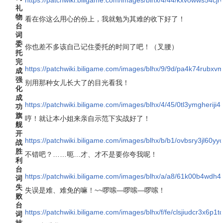
礼
物
看在你这么用心的份上，我就勉为其难的收下好了！
台
词
委
你也差不多该自己记住委托的时间了吧！（叉腰）
托
完
https://patchwiki.biligame.com/images/blhx/9/9d/pa4k74rubx
成
强
别用那种女儿长大了的目光看我！
化
成
https://patchwiki.biligame.com/images/blhx/4/45/0tl3ymgherij
功
旗
哼！就让本小姐来亲自示范下实战好了！
舰
开
https://patchwiki.biligame.com/images/blhx/b/b1/ovbsry3jl60
战
胜
不错吧？……呃…才、才不是要你夸我呢！
利
台
https://patchwiki.biligame.com/images/blhx/a/a8/61k00b4wd
词
失
失误是难、难免的嘛！~~啰嗦—啰嗦—啰嗦！
败
台
https://patchwiki.biligame.com/images/blhx/f/fe/clsjiudcr3x6
词
技