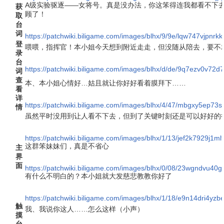
A级实验驱逐——女将号。真是没办法，你这笨得连我都看不下
获
顾了！
取
台
词
https://patchwiki.biligame.com/images/blhx/9/9e/lqw747vjpnrk
登
喂喂，指挥官！本小姐今天想到附近走走，但没随从陪去，要不
录
台
https://patchwiki.biligame.com/images/blhx/d/de/9q7ezv0v72d
词
查
本、本小姐心情好…姑且就让你好好看着膜拜下……
看
详
https://patchwiki.biligame.com/images/blhx/4/47/mbgxy5ep7
情
虽然平时没用到让人看不下去，但到了关键时刻还是可以好好的行
https://patchwiki.biligame.com/images/blhx/1/13/jef2k7929j1m
这群笨妹妹们，真是不省心
主
界
面
https://patchwiki.biligame.com/images/blhx/0/08/23wgndvu4
有什么不明白的？本小姐就大发慈悲教教你好了
https://patchwiki.biligame.com/images/blhx/1/18/e9n14dri4
触
我、我说你这人……怎么这样（小声）
摸
台