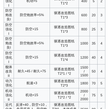
机动+5
强化
400
5
2
T1*2
I
防空
驱逐改造图纸
炮改
防空炮效率+5%
600
20
3
T1*3
良I
防空
驱逐改造图纸
防空+15
强化
800
25
3
T1*3
I
防空
驱逐改造图纸
炮改
防空炮效率+5%
1000
35
4
T1*3
良I
防空
驱逐改造图纸
防空+15
强化
1200
40
4
T1*4
I
舰体
1500
驱逐改造图纸
耐久+45 / 耐久+75
改良
/
50
4
T2*1 / *2
1500
II
动力
驱逐改造图纸
航速+3
1800
70
5
强化
T2*3
机动
2000
驱逐改造图纸
机动+15
强化
/
75
5
T2*2 / *2
2000
II
近代
反潜+40，防空+10，
驱逐改造图纸
化改
鱼雷底座-1，防空炮
T3*1，本体或者