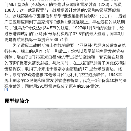
门Mk II型2磅（40毫米）防空炮以及6部鱼雷发射管（2X3)，舰员
138人，这一武器配置与一战后期设计建造的V级和W级驱逐舰相
似。该舰还装备了测距仪和新型“驱逐舰指挥控制塔”（DCT），后者
广泛应用应用到了皇家海军C级到U级驱逐舰上。早在最初的试航期
间，“亚马孙”号仅达到34.5节的航速。1927年1月3日的试航中，经
过改进调试后的“亚马孙”号顺利实现了37.5节的最大航速，同年3月
更是将航速指标一举提升至38.71节。
为了适应二战时期海上作战的需要，“亚马孙”号经改装后奉命执
行任务。舰上的A和Y（前一和后二）炮塔以及尾部的鱼雷发射管被
拆除，增加了1门76毫米口径Mk.V型12磅防空炮和一套安装在艏楼
的“刺猬”反潜火箭发射器。与此同时，在主桅顶部加装了测距仪和射
击指挥仪，取消了原来用于搜索水面潜艇的171型分米波雷达。此
外，原有的2磅炮也被20毫米口径“厄利孔”防空炮所取代。1943年，
舰上剩余的12磅炮和鱼雷发射管也被拆除，代之一1部备弹10枚的深
弹发射器，同时用291型雷达换装了原有的286P雷达。
[1]
原型舰简介