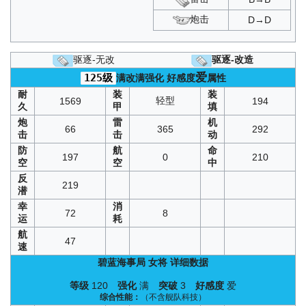
苍红的回响
：
A1
/
A2
/
A3
传颂之物
：
SP1
炮击
D→D
光与影的鸢尾之华
：
A1
/
A2
/
A3
复刻异色格
：
A1
/
B3
/
D3
墨染
：
A1
/
A2
/
A3
/
C1
/
C2
/
C3
驱逐-无改
驱逐-改造
凛冬王冠
：
A1
/
A2
/
A3
/
C1
/
C2
/
C3
爱
125级
满改满强化
好感度
属性
异次元
：
SP3
围剿
：
SP1
耐
装
装
轻型
1569
194
七夕
：
SP2
久
甲
填
异色格
：
B3
/
D3
炮
雷
机
66
365
292
击
击
动
防
航
命
197
0
210
空
空
中
反
219
潜
幸
消
72
8
运
耗
航
47
速
碧蓝海事局
女将
详细数据
等级
120
强化
满
突破
3
好感度
爱
综合性能：
（不含舰队科技）