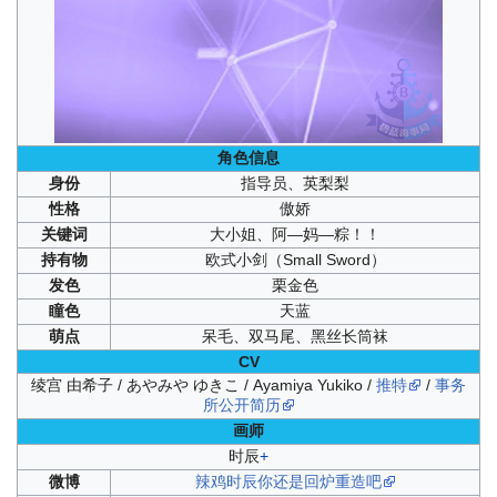
角色信息
身份
指导员、
英梨梨
性格
傲娇
关键词
大小姐、
阿—妈—粽！！
持有物
欧式小剑（Small Sword）
发色
栗金色
瞳色
天蓝
萌点
呆毛、双马尾、黑丝长筒袜
CV
绫宫 由希子 / あやみや ゆきこ / Ayamiya Yukiko /
推特
/
事务
所公开简历
画师
时辰
+
微博
辣鸡时辰你还是回炉重造吧