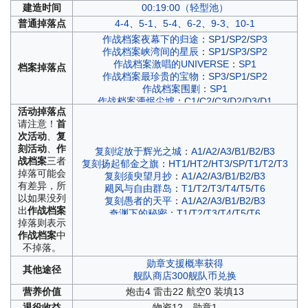
建造
时间
00:19:00（轻型池）
普通
掉落点
4-4
、
5-1
、
5-4
、
6-2
、
9-3
、
10-1
作战档案夜幕下的归途
：
SP1
/
SP2
/
SP3
作战档案峡湾间的星辰
：
SP1
/
SP3
/
SP2
作战档案激唱的UNIVERSE
：
SP1
档案
掉落点
作战档案最珍贵的宝物
：
SP3
/
SP1
/
SP2
作战档案围剿
：
SP1
作战档案湮烬尘墟
：
C1
/
C2
/
C3
/
D2
/
D3
/
D1
活动
掉落点
作战档案紫绛槿岚
：
A1
/
A2
/
A3
/
B1
/
B2
/
B3
请注意！
首
作战档案飓风与青春之泉
：
T6
次活动
、
复
作战档案峡湾间的反击
：
SP1
/
SP2
/
SP3
刻活动
、
作
作战档案负象限作战
：
A1
/
A2
/
A3
/
B1
/
B2
/
B3
复刻绽放于辉光之城
：
A1
/
A2
/
A3
/
B1
/
B2
/
B3
战档案
三者
作战档案永夜幻光
：
A1
/
A3
/
A2
/
B1
/
B2
/
B3
复刻扬起郁金之旗
：
HT1
/
HT2
/
HT3
/
SP
/
T1
/
T2
/
T3
掉落可能会
作战档案穹顶下的圣咏曲
：
A1
/
A2
/
A3
/
C1
/
C2
/
C3
复刻须臾望月抄
：
A1
/
A2
/
A3
/
B1
/
B2
/
B3
有差异，所
作战档案铁血音符誓言
：
B1
/
B2
/
B3
飓风与自由群岛
：
T1
/
T2
/
T3
/
T4
/
T5
/
T6
以如果没列
作战档案苍红的回响
：
A1
/
A2
/
A3
复刻愚者的天平
：
A1
/
A2
/
A3
/
B1
/
B2
/
B3
出
作战档案
作战档案墨染
：
A1
/
A2
/
A3
/
C1
/
C2
/
C3
奇渊下的秘密
：
T1
/
T2
/
T3
/
T4
/
T5
/
T6
掉落则表示
作战档案光与影的鸢尾之华
：
A1
/
A2
/
A3
高塔上的蔷薇
：
A1
/
A2
/
A3
/
D1
/
D2
/
D3
/
SP
作战档案
中
作战档案异色格
：
B3
/
D3
/
A1
扬起郁金之旗
：
HT1
/
HT2
/
HT3
/
SP
/
T1
/
T2
/
T3
不掉落。
作战档案凛冬王冠
：
A1
/
A2
/
A3
/
C1
/
C2
/
C3
复刻湮烬尘墟
：
C1
/
C2
/
C3
/
D1
/
D2
/
D3
/
SP
樊笼内的神光
：
A1
/
A2
/
A3
/
C1
/
C2
/
C3
勋章支援概率获得
其他
途径
复刻紫绛槿岚
：
A1
/
A2
/
A3
/
B1
/
B2
/
B3
舰队商店300舰队币兑换
绽放于辉光之城
：
A1
/
A2
/
A3
/
B1
/
B2
/
B3
营养
价值
炮击4 雷击22 航空0 装填13
苍闪忍法帖
：
SP
/
T1
/
T2
/
T3
/
T4
/
T5
退役
收益
物资12、勋章1