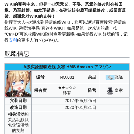
WIKI的完善中来，但是一些无意义、不妥、恶意的修改则会被回
退、乃至封禁。如发现错误，在确认核实后可编辑修改，或留言反
馈。感谢您对WIKI的支持！
指挥官大人~欢迎来到碧蓝航线WIKI，您可以通过百度搜索“碧蓝航
线WIKI 碧蓝海事局”直达本WIKI！如果是第一次来访的话，按
“Ctrl+D”可以收藏WIKI随时查看更新哦~
如果觉得WIKI好玩的话，记
得
安利
给更多人哟ヾ(o◕∀◕)ﾉ。
舰船信息
A级实验型驱逐舰
女将
HMS Amazon
アマゾン
编号
类型
驱逐
NO.
081
★★☆☆☆
皇家
稀有度
阵营
稀有
实装
日期
2017年05月25日
改造
日期
2020年01月21日
相关
活动
相
关活动默认
包含该活动
的复刻