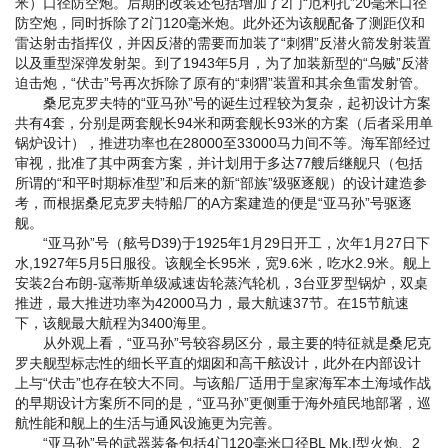
米）口径防空炮。后期的改装还包括增加了2门“厄利孔”20毫米口径
防空炮，同时拆除了2门120毫米炮。此外还为该舰配备了测距仪和
雷达射击指挥仪，并因反潜的需要而加装了“刺猬”反潜火箭发射装置
以及重型深弹发射架。到了1943年5月，为了加装新型的“乌贼”反潜
迫击炮，“伏击”号再次拆除了原有的“刺猬”装置和其余鱼雷发射管。
桑尼克罗夫特的“亚马孙”号的诞生过程较为复杂，起初设计方案
共有4套，分别是两套舰长94米和两套舰长93米的方案（后者采用单
锅炉设计），推进功率也在28000至33000马力间不等。海军部经过
审视，批准了其中两套方案，并计划用于多达77艘后继舰只（包括
所谓的“和平时期标准型”和后来的新“部族”级驱逐舰）的设计建造参
考，而根据桑尼克罗夫特船厂的A方案建造的便是“亚马孙”号驱逐
舰。
“亚马孙”号（舷号D39)于1925年1月29日开工，次年1月27日下
水,1927年5月5日服役。该舰全长95米，宽9.6米，吃水2.9米。舰上
安装2台布朗-寇蒂斯单级减速齿轮蒸汽轮机，3台亚罗型锅炉，双桌
推进，最大推进功率为42000马力，最大航速37节。在15节航速
下，该舰最大航程为3400海里。
从外观上看，“亚马孙”号较容易区分，最主要的特征就是桑尼克
罗夫舰型标志性的细长平直的烟囱和高干舷设计，此外在内部设计
上与“伏击”也存在较大不同。与该船厂适用于皇家海军本土海域作战
的早期设计方案所不同的是，“亚马孙”更侧重于海外殖民地部署，巡
航性能和舰上的生活与通风设施更为完善。
“亚马孙”号的武器装备包括4门120毫米口径BL Mk.I型火炮、2