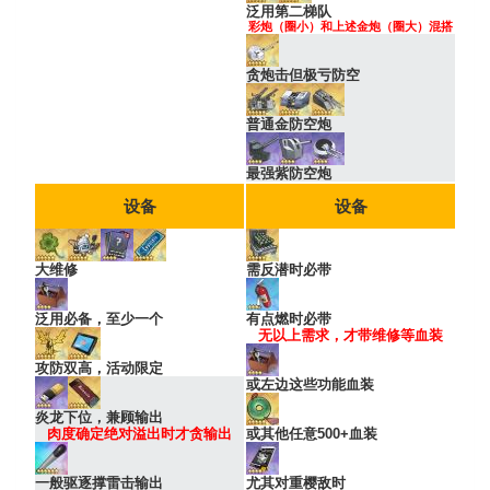
泛用第二梯队
彩炮（圈小）和上述金炮（圈大）混搭
贪炮击但极亏防空
普通金防空炮
最强紫防空炮
设备
设备
大维修
需反潜时必带
泛用必备，至少一个
有点燃时必带
无以上需求，才带维修等血装
攻防双高，活动限定
或左边这些功能血装
炎龙下位，兼顾输出
肉度确定绝对溢出时才贪输出
或其他任意500+血装
一般驱逐撑雷击输出
尤其对重樱敌时