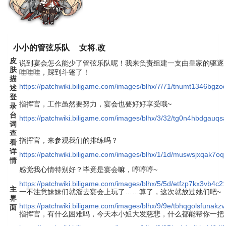
小小的管弦乐队
女将.改
皮
说到宴会怎么能少了管弦乐队呢！我来负责组建一支由皇家的驱逐
肤
哇哇哇，踩到斗篷了！
描
https://patchwiki.biligame.com/images/blhx/7/71/tnumt1346bg
述
登
指挥官，工作虽然要努力，宴会也要好好享受哦~
录
台
https://patchwiki.biligame.com/images/blhx/3/32/tg0n4hbdgauqs
词
查
指挥官，来参观我们的排练吗？
看
详
https://patchwiki.biligame.com/images/blhx/1/1d/muswsjxqak7
情
感觉我心情特别好？毕竟是宴会嘛，哼哼哼~
https://patchwiki.biligame.com/images/blhx/5/5d/etfzp7kx3vb4
主
一不注意妹妹们就溜去宴会上玩了……算了，这次就放过她们吧~
界
https://patchwiki.biligame.com/images/blhx/9/9e/tbhqgolsfuna
面
指挥官，有什么困难吗，今天本小姐大发慈悲，什么都能帮你一把