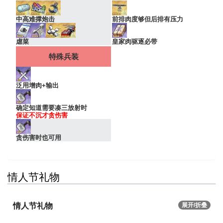
中高难撑炮击
前排肉度够但后排有压力
虐菜
皇家肉驱逐必带
特殊兵装
泛用增肉+输出
确定知道需要凑三放射时
保证不沉才贪伤害
贪伤害时也可用
情人节礼物
情人节礼物
展开/折叠