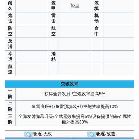
耐
装
装
轻型
久
甲
填
炮
雷
机
击
击
动
防
航
命
空
空
中
反
潜
幸
消
运
耗
航
速
突破效果
一
获得全弹发射I/主炮效率提高5%
阶
二
鱼雷底座+1/鱼雷预填装+1/主炮效率提高10%
阶
三
全弹发射弹幕升级/全武器效率提高5%/设备提供的基础属性
阶
额外提高30%
驱逐-无改
驱逐-改造