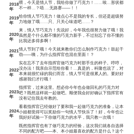
喂，今天是情人节，我给你做了巧克力！……唉…形状都
2018
不一样…？唔….无路赛——！！
年
给你情人节巧克力！做点心不是我的专长，但还是超级努
2019
力地做了哦……只、只关心味道吧……？
年
来，情人节巧克力！先说好，今年我也很努力做了哦！我
2020
虽然是个什么都不懂的巧克力新手，不过别忘了你不懂的
年
比我还多得多啊！
情人节到了哦！今天就来教你们怎么制作巧克力！鼓起干
2021
劲——咦，为什么指挥官也混在里面！？
年
实在忘不了去年指挥官做巧克力时那手生的样子。哼哼，
没办法！我亲自示范给你看！…真是的，科隆也说了，对
2022
本来就很忙碌的我们而言，情人节可是很累人的。要好好
年
感谢我们才行哦！
指挥官，过来这里。想必你今年也会做回礼的巧克力对
2023
吧？既然这样就一起做吧。顺便我会好好确认下指挥官有
年
没有记住我去年教的。
看着指挥官已经做好了要和我一起做巧克力的准备，让本
2024
小姐都觉得可以奖励你一句情人节快乐了！好，今年也让
年
我好好试验一下你做巧克力的水平，我只教一次哦！
既然指挥官也有了做巧克力的经验，这次我们就各自选择
不同的配方吧——本、本小姐最喜欢的配方是什么？这个