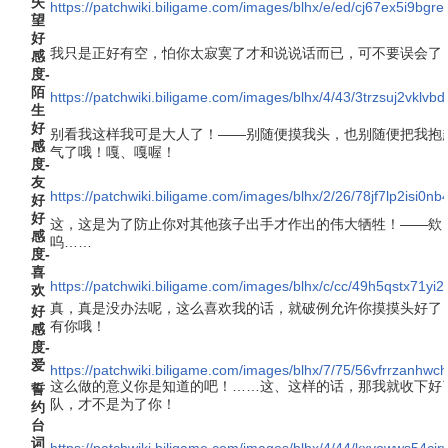
失
https://patchwiki.biligame.com/images/blhx/e/ed/cj67ex5i9bgre
望
好
我只是正好有空，怕你太寂寞了才和说说话而已，可不要误会了
感
度-
陌
https://patchwiki.biligame.com/images/blhx/4/43/3trzsuj2vklv
生
好
别看我这样我可是大人了！——别随便摸我头，也别随便把我抱
感
气了哦！嘎、嘎喔！
度-
友
https://patchwiki.biligame.com/images/blhx/2/26/78jf7lp2isi
好
好
这，这是为了防止你对其他孩子出手才作出的伟大牺牲！——欸
感
呜……
度-
喜
https://patchwiki.biligame.com/images/blhx/c/cc/49h5qstx71yi
欢
真，真是没办法呢，这么喜欢我的话，就破例允许你摸摸头好了
好
有你哦！
感
度-
爱
https://patchwiki.biligame.com/images/blhx/7/75/56vfrrzanh
这么做的意义你是知道的吧！……这、这样的话，那我就收下好
誓
队，才不是为了你！
约
台
词
https://patchwiki.biligame.com/images/blhx/4/44/kxvowws54c