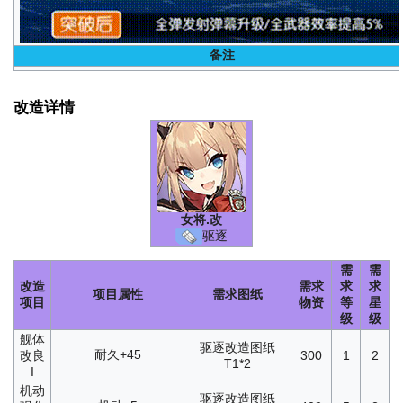
备注
改造详情
女将
.改
驱逐
需
需
改造
需求
求
求
项目属性
需求图纸
项目
物资
等
星
级
级
舰体
驱逐改造图纸
耐久+45
改良
300
1
2
T1*2
I
机动
驱逐改造图纸