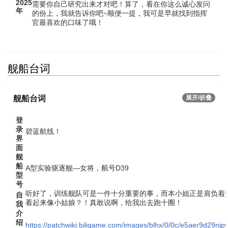
2025
需要你自己研究出来才对吧！算了，看在你这么诚心发问
年
的份上，我就告诉你吧~顺便一提，我可是早就找到指挥
官最喜欢的口味了哦！
舰船台词
舰船台词
展开/折叠
登
录
碧蓝航线！
界
面
舰
船
A型实验驱逐舰—女将，舷号D39
型
号
听好了，训练舰队可是一件十分重要的事，而本小姐正是肩负着
自
看起来像小姑娘？！真敢说啊，给我出去跑十圈！
我
介
绍
https://patchwiki.biligame.com/images/blhx/0/0c/e5aer9d29n