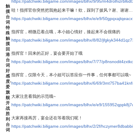
https://patchwiki.biligame.com/images/blhx/9/95/m4drolhizrbl6
触
哇！指挥官你突然把我抱起来干嘛！欸，踩到了披风？谢、谢谢…
摸
台
https://patchwiki.biligame.com/images/blhx/e/e9/50gpqxajtqeac
词
特
指挥官，稍微忍着点哦，本小姐心情好，揍起来不会很痛的
殊
触
https://patchwiki.biligame.com/images/blhx/8/82/jfgkyk344d1q
摸
回
指挥官！回来的正好，宴会要开始了哦
港
台
https://patchwiki.biligame.com/images/blhx/7/77/p8nsnodit4zx
词
好
指挥官，仅限今天，本小姐可以答应你一件事，任何事都可以哦~
感
度-
https://patchwiki.biligame.com/images/blhx/6/69/3mt757ba41kn
爱
旗
大家注意看我的示范哦~
舰
开
https://patchwiki.biligame.com/images/blhx/e/e9/155952qppk8j
战
胜
大家再接再厉，宴会还在等着我们呢！
利
台
https://patchwiki.biligame.com/images/blhx/2/2f/hczymer8dbab
词