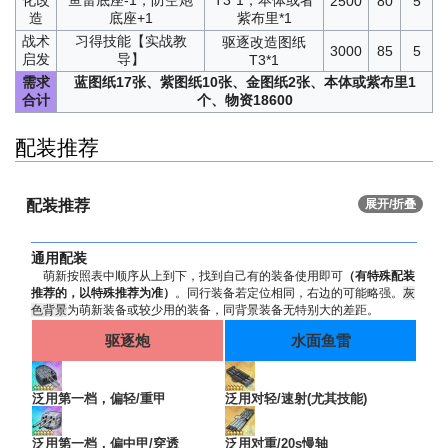
2500
80
5
造
底座+1
紫布里*1
战术
习得技能【实战教
驱逐改造图纸
3000
85
5
启发
导】
T3*1
需求
蓝图纸17张、紫图纸10张、金图纸2张、本体或紫布里1
合计
个、物资18600
配装推荐
配装推荐
展开/折叠
通用配装
萌新按照表中顺序从上到下，找到自己有的装备使用即可
（有特殊配装
推荐的，以特殊推荐为准）
。同行装备若定位相同，右边的可能略强。
灰
色背景
为萌新装备或较少用的装备，同背景装备无特别大的差距。
驱逐炮
水面鱼雷
泛用第一档，偏轻/重甲
泛用对轻/速射(尤其技能)
泛用第一档，偏中甲/穿透
泛用对重/20s慢轴