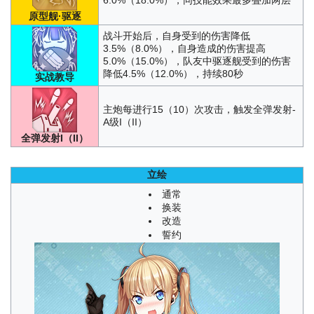
6.0%（18.0%），同技能效果最多叠加两层
原型舰·驱逐
战斗开始后，自身受到的伤害降低
3.5%（8.0%），自身造成的伤害提高
5.0%（15.0%），队友中驱逐舰受到的伤害
降低4.5%（12.0%），持续80秒
实战教导
主炮每进行15（10）次攻击，触发全弹发射-
A级I（II）
全弹发射I（II）
立绘
通常
换装
改造
誓约