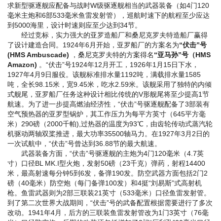
求新型驱逐舰应配备与战时W级驱逐舰相当的武器装备（如4门120
毫米主炮和6部533毫米鱼雷发射管），巡航时速下的航程至少应达
到5000海里，设计时速则应至少达到34节。
经过竞标，实力强大的亚罗造船厂和桑尼克罗夫特造船厂赢得
了设计建造合同。1924年6月开始，亚罗船厂的方案名为
“伏击”号
(HMS Ambuscade)
，桑尼克罗夫特的方案得名
“亚马孙”号（HMS
Amazon)
。“伏击”号1924年12月开工，1926年1月15日下水，
1927年4月9日服役。该舰标准排水量1192吨，满载排水量1585
吨，全长98.15米，宽9.45米，吃水2.59米。该舰采用了独特的内倾
式舰尾，亚罗船厂任务这种设计相比传统的V形舰尾将至少提高1节
航速。为了进一步提高燃油经济性，“伏击”号驱逐舰配备了3部装有
空气预热器的亚罗型锅炉，其工作压力为每平方英寸（645平方毫
米）290磅（2000千帕),过热器的温度为93℃，由齿轮传动式蒸汽轮
机驱动两轴双桨推进，最大功率35500轴马力。在1927年3月2日的
一次试航中，“伏击”号曾达到36.88节的最大航速。
武器装备方面，“伏击”号驱逐舰的主炮为4门120毫米（4.7英
寸）口径BL MK.I型火炮，发射50磅（23千克）弹药，射程14400
米，最高射速每分钟5到6发，备弹190发。防空武器方面包括2门2
磅（40毫米）防空炮（每门备弹100发）和4挺“刘易斯”式高射机
枪。鱼雷武器则为2部三联装21英寸（533毫米）口径鱼雷发射管。
到了第二次世界大战期间，“伏击”号的武备配置根据需要进行了多次
改动。1941年4月，后方的三联装鱼雷发射管改为1门3英寸（76毫