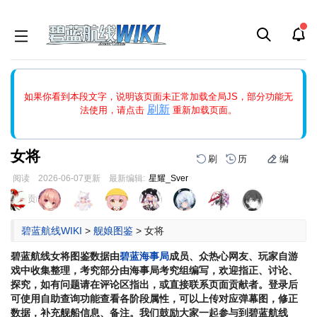
如果打开页面显示缩略图创建出错，请点击
刷新
或页面右上WIKI功
如果你看到本段文字，说明该页面未正常加载全局JS，部分功能无
能中的刷新按钮清除页面缓存并刷新，如果还有问题，请多尝试几
刷新
法使用，请点击
重新加载页面。
次。
女将
刷
历
编
阅读
2026-06-07
更新
最新编辑:
星耀_Sver
跳
跳
页面贡献者 :
到
到
导
搜
碧蓝航线WIKI
>
舰娘图鉴
>
女将
航
索
碧蓝航线
女将
图鉴数据由
碧蓝海事局
成员、众热心网友、玩家自游
戏中收集整理，考究部分由海事局考究组编写，欢迎指正、讨论、
探究，如有问题请在评论区指出，或直接联系页面贡献者。登录后
可使用自助查询功能查看各阶段属性，可以上传对应弹幕图，修正
数据，补充舰船信息、备注。我们鼓励大家一起参与到碧蓝航线