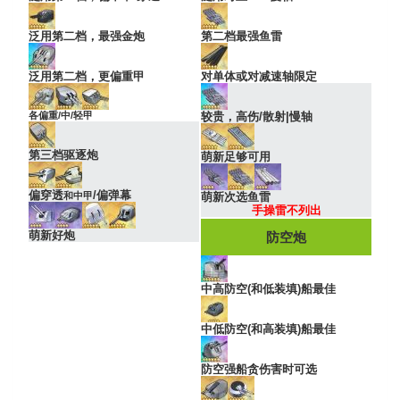
泛用第二档，最强金炮
第二档最强鱼雷
泛用第二档，更偏重甲
对单体或对减速轴限定
各偏重/中/轻甲
较贵，高伤/散射|慢轴
第三档驱逐炮
萌新足够可用
偏穿透
/偏弹幕
和中甲
萌新次选鱼雷
手操雷不列出
萌新好炮
防空炮
中高防空(和低装填)船最佳
中低防空(和高装填)船最佳
防空强船贪伤害时可选