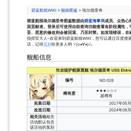
航
索
碧蓝航线WIKI
>
舰娘图鉴
>
埃尔德里奇
碧蓝航线
埃尔德里奇
图鉴数据由
碧蓝海事局
成员、众热心
面贡献者。登录后可使用自助查询功能查看各阶段属性，
妥、恶意的修改则会被回退、乃至封禁。如发现错误，在确
指挥官大人~欢迎来到碧蓝航线WIKI，您可以通过百度搜索“碧
话，记得
安利
给更多人哟ヾ(o◕∀◕)ﾉ。
舰船信息
坎农级护航驱逐舰
埃尔德里奇
USS Eldri
编号
NO.
028
★★★☆☆☆
稀有度
超稀有
实装
日期
2017年05
改造
日期
2024年08
相关
活动
相关
活动默认包含
该活动的复刻