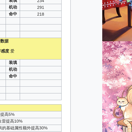
装填
234
机动
291
命中
218
数据
好感度
爱
）
装填
机动
命中
提高5%
鱼雷提高10%
供的基础属性额外提高30%