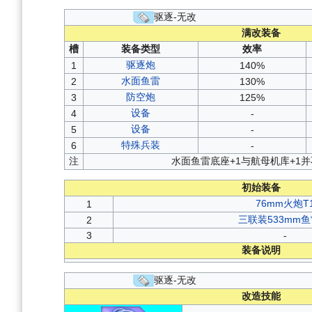
驱逐-无改
满改装备
槽
装备类型
效率
驱逐炮
1
140%
水面鱼雷
2
130%
防空炮
3
125%
设备
4
-
设备
5
-
特殊兵装
6
-
注
水面鱼雷底座+1与航母机库+1
初始装备
76mm火炮T
1
三联装533mm鱼
2
3
-
装备说明
驱逐-无改
改造技能