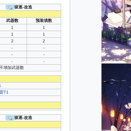
驱逐-改造
武器数
预装填数
1
1
1
1
2
2
-
-
-
-
-
-
并不增加武器数
1
雷T1
驱逐-改造