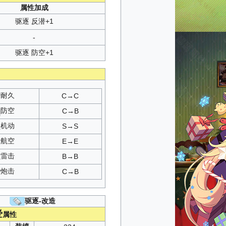
属性加成
驱逐 反潜+1
-
驱逐 防空+1
耐久
C→C
防空
C→B
机动
S→S
航空
E→E
雷击
B→B
炮击
C→B
驱逐-改造
爱
属性