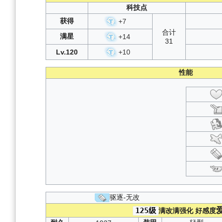
科技点
获得
+
7
合计
满星
+
14
31
Lv.120
+
10
性能
驱逐-无改
125级
满改满强化
好感度