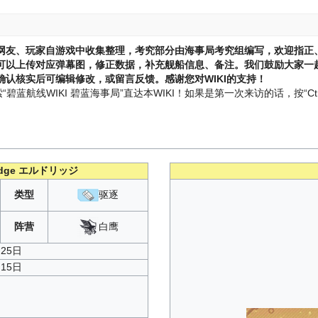
网友、玩家自游戏中收集整理，考究部分由海事局考究组编写，欢迎指正
可以上传对应弹幕图，修正数据，补充舰船信息、备注。我们鼓励大家一起
认核实后可编辑修改，或留言反馈。感谢您对WIKI的支持！
蓝航线WIKI 碧蓝海事局”直达本WIKI！如果是第一次来访的话，按“Ctr
dge
エルドリッジ
类型
驱逐
白鹰
阵营
月25日
月15日