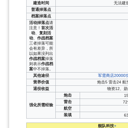
建造
时间
无法建
普通
掉落点
档案
掉落点
活动
掉落点
请
注意！
首次活
动
、
复刻活
动
、
作战档案
三者掉落可能
会有差异，所
以如果没列出
作战档案
掉落
则表示
作战档
案
中不掉落。
其他
途径
军需商店2000
营养
价值
炮击5 雷击24 航
退役
收益
物资12、勋
炮击
1
雷击
72
强化
所需
经验
航空
装填
6
舰队科技
+