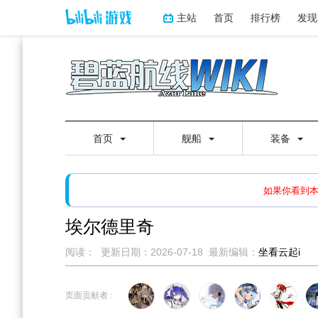
主站
首页
排行榜
发现
首页
舰船
装备
如果打开页面显示缩略图创
如果你看到
埃尔德里奇
阅读：
更新日期：
2026-07-18
最新编辑：
坐看云起i
跳
跳
到
到
页面贡献者 :
导
搜