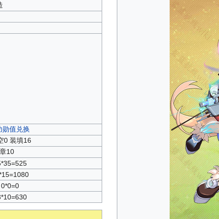
造
0功勋值兑换
空0 装填16
章10
5*35=525
*15=1080
0*0=0
3*10=630