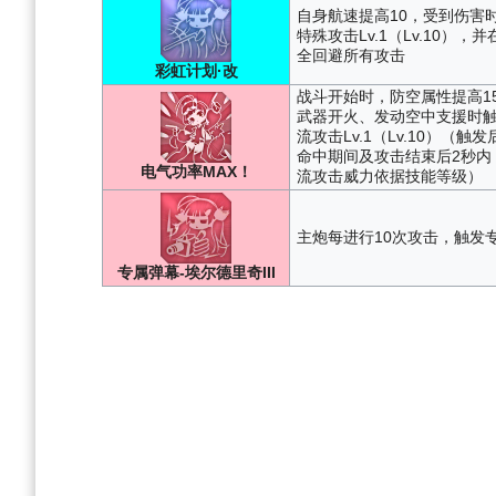
自身航速提高10，受到伤害
特殊攻击Lv.1（Lv.10），
全回避所有攻击
彩虹计划·改
战斗开始时，防空属性提高15
武器开火、发动空中支援时
流攻击Lv.1（Lv.10）（
命中期间及攻击结束后2秒内
电气功率MAX！
流攻击威力依据技能等级）
主炮每进行10次攻击，触发专
专属弹幕-埃尔德里奇III