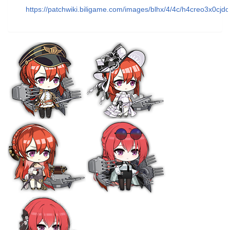
https://patchwiki.biligame.com/images/blhx/4/4c/h4creo3x0cj