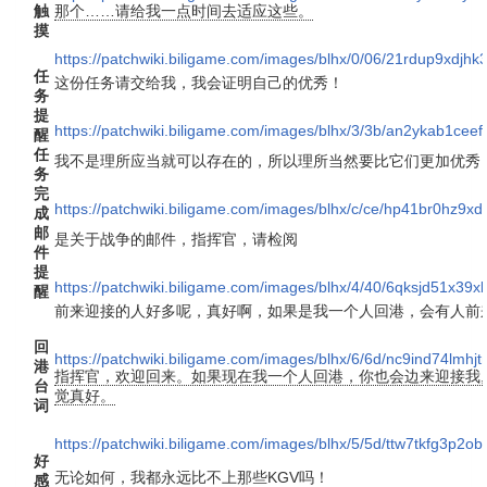
触
那个……请给我一点时间去适应这些。
摸
https://patchwiki.biligame.com/images/blhx/0/06/21rdup9xdjh
任
这份任务请交给我，我会证明自己的优秀！
务
提
https://patchwiki.biligame.com/images/blhx/3/3b/an2ykab1cee
醒
任
我不是理所应当就可以存在的，所以理所当然要比它们更加优秀
务
完
https://patchwiki.biligame.com/images/blhx/c/ce/hp41br0hz9x
成
邮
是关于战争的邮件，指挥官，请检阅
件
提
https://patchwiki.biligame.com/images/blhx/4/40/6qksjd51x3
醒
前来迎接的人好多呢，真好啊，如果是我一个人回港，会有人前
回
https://patchwiki.biligame.com/images/blhx/6/6d/nc9ind74lm
港
指挥官，欢迎回来。如果现在我一个人回港，你也会边来迎接我
台
觉真好。
词
https://patchwiki.biligame.com/images/blhx/5/5d/ttw7tkfg3p2
好
无论如何，我都永远比不上那些KGV吗！
感