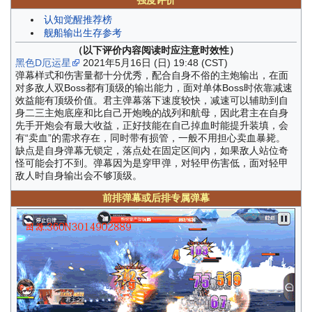
强度评价
认知觉醒推荐榜
舰船输出生存参考
（以下评价内容阅读时应注意时效性）
黑色D厄运星
2021年5月16日 (日) 19:48 (CST)
弹幕样式和伤害量都十分优秀，配合自身不俗的主炮输出，在面
对多敌人双Boss都有顶级的输出能力，面对单体Boss时依靠减速
效益能有顶级价值。君主弹幕落下速度较快，减速可以辅助到自
身二三主炮底座和比自己开炮晚的战列和航母，因此君主在自身
先手开炮会有最大收益，正好技能在自己掉血时能提升装填，会
有“卖血”的需求存在，同时带有损管，一般不用担心卖血暴毙。
缺点是自身弹幕无锁定，落点处在固定区间内，如果敌人站位奇
怪可能会打不到。弹幕因为是穿甲弹，对轻甲伤害低，面对轻甲
敌人时自身输出会不够顶级。
前排弹幕或后排专属弹幕