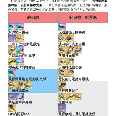
萌新按照表中顺序从上到下，找到自己有的装备使用即可
（有特殊配装
推荐的，以特殊推荐为准）
。同行装备若定位相同，右边的可能略强。
灰
色背景
为萌新装备或较少用的装备，同背景装备无特别大的差距。
战列炮
轻巡炮、驱逐炮
对纯轻甲最强
无脑最强，略奢侈
上者下位|萌新最强炮
演习或打高血自爆
后期对轴打中重甲
泛用打肉量产
需高装填对轴作业
泛用打低血自爆
最强弹幕炮但限主线/乱轴
需技能打远处时最强
中低难弹幕炮
旧环境曾使用
萌新道中弹幕炮
废物利用
60s内同彩457
最强紫炮，且打远处次强