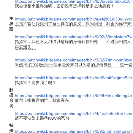
https://patchwiki.biligame.com/images/blhx/8/8b/6sbmtdxuko
我会使整个世界知晓，当初没有选择我是多么地愚蠢！
主
https://patchwiki.biligame.com/images/blhx/e/ef/jz81ul38qu
界
是指挥官让我找到了自己存在的意义，作为回报，我会为你带来
面
https://patchwiki.biligame.com/images/blhx/0/02/89moiwfem7
指挥官，我还不太习惯以这样的身份和你相处……不过我相信只
再度迷失。
https://patchwiki.biligame.com/images/blhx/3/32/7tminxym8ky
果然,现在的我已经无法承受原来习以为常的那份孤独……这一
https://patchwiki.biligame.com/images/blhx/d/d6/b4f0xujme5
指挥官？需要我了吗？
触
摸
https://patchwiki.biligame.com/images/blhx/f/f0/b6mxe4le
台
能帮上指挥官的忙，我很高兴。
词
https://patchwiki.biligame.com/images/blhx/4/4e/i0h6p4rm7s
请不要沾染上那些KGV的恶习
特
殊
https://patchwiki.biligame.com/images/blhx/9/92/h0myxhfa5ys