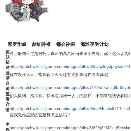
素罗华威
赭红爵祿
都会神探
海滩享受计划
皮
哼，服饰不过是衬托，真正的高贵应当来源于自身。你不这么认为
肤
描
https://patchwiki.biligame.com/images/blhx/d/dc/nj3ugdpnytze8l
述
登
你在发什么呆，指挥官？今天还有许多事情在等着你呢
录
台
https://patchwiki.biligame.com/images/blhx/7/70/eukwlcq6br92
词
查
抬头挺胸，指挥官。你可是我唯一认可的存在—不知道视线该看哪
看
详
https://patchwiki.biligame.com/images/blhx/d/dc/94es5s97f1bic
情
要我教你皇家的宫廷舞怎么跳吗？
主
https://patchwiki.biligame.com/images/blhx/8/89/q8s5f2luu5lsl
界