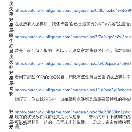
度-
失
https://patchwiki.biligame.com/images/blhx/8/85/itozke4wnk29
望
好
在被所有人抛弃后，我凭恃着“自己是最优秀的KGV方案”这股信
感
度-
陌
https://patchwiki.biligame.com/images/blhx/7/7a/sjqe8e8w3r
生
好
爱是不应期待回报的，所以，无论皇家对我做过什么，我对皇家
感
度-
友
https://patchwiki.biligame.com/images/blhx/a/a4/0cjjexru7p6
好
好
看到了那些KGV的灿烂笑容，稍微有些觉得自己当初被放弃并不
感
度-
喜
https://patchwiki.biligame.com/images/blhx/1/1a/bye5yll8xgd
欢
指挥官，你在我的心中，自始至终永远都是最重要最特殊的存在
好
https://patchwiki.biligame.com/images/blhx/d/de/c8833kn1jml
感
现在的状况放在以前还真是无法想象……曾经的那个不被期待的
度-
可以畅
想和你一起的、关于未来的生活……总之，谢谢你接纳我
爱
啊。