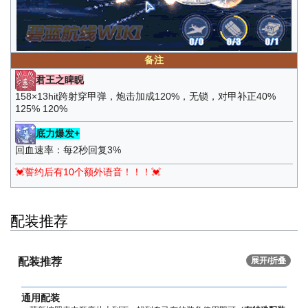
备注
君王之睥睨
158×13hit跨射穿甲弹，炮击加成120%，无锁，对甲补正40%
125% 120%
底力爆发+
回血速率：每2秒回复3%
💓誓约后有10个额外语音！！！💓
配装推荐
配装推荐
展开/折叠
通用配装