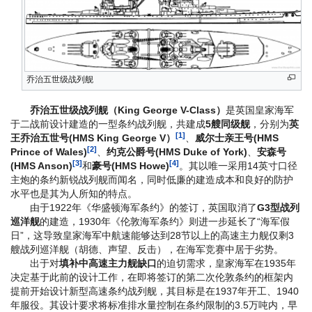
乔治五世级战列舰
乔治五世级战列舰（King George V-Class）
是英国皇家海军
于二战前设计建造的一型条约战列舰，共建成
5艘同级舰
，分别为
英
[1]
王乔治五世号(HMS King George V）
、
威尔士亲王号(HMS
[2]
Prince of Wales)
、
约克公爵号(HMS Duke of York)
、
安森号
[3]
[4]
(HMS Anson)
和
豪号(HMS Howe)
。其以唯一采用14英寸口径
主炮的条约新锐战列舰而闻名，同时低廉的建造成本和良好的防护
水平也是其为人所知的特点。
由于1922年《华盛顿海军条约》的签订，英国取消了
G3型战列
巡洋舰
的建造，1930年《伦敦海军条约》则进一步延长了“海军假
日”，这导致皇家海军中航速能够达到28节以上的高速主力舰仅剩3
艘战列巡洋舰（胡德、声望、反击），在海军竞赛中居于劣势。
出于对
填补中高速主力舰缺口
的迫切需求，皇家海军在1935年
决定基于此前的设计工作，在即将签订的第二次伦敦条约的框架内
提前开始设计新型高速条约战列舰，其目标是在1937年开工、1940
年服役。其设计要求将标准排水量控制在条约限制的3.5万吨内，早