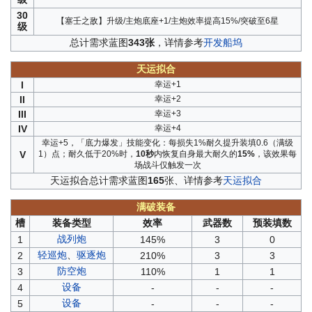
30
【塞壬之敌】升级/主炮底座+1/主炮效率提高15%/突破至6星
级
总计需求蓝图
343张
，详情参考
开发船坞
天运拟合
I
幸运+1
II
幸运+2
III
幸运+3
IV
幸运+4
幸运+5，「底力爆发」技能变化：每损失1%耐久提升装填0.6（满级
V
1）点；耐久低于20%时，
10秒
内恢复自身最大耐久的
15%
，该效果每
场战斗仅触发一次
天运拟合总计需求蓝图
165
张、详情参考
天运拟合
满破装备
槽
装备类型
效率
武器数
预装填数
战列炮
1
145%
3
0
轻巡炮
、
驱逐炮
2
210%
3
3
防空炮
3
110%
1
1
设备
4
-
-
-
设备
5
-
-
-