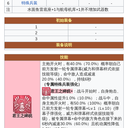
特殊兵装
6
-
-
-
注
水面鱼雷底座+1与航母机库+1并不增加武器数
初始装备
1
-
2
-
3
-
装备说明
技能
主炮开火时，有40.0%（70.0%）概率朝自己
前方发射一轮专属弹幕(威力和弹幕样式依据
技能等级)，命中敌人造成减速
20.0%（40.0%），持续6秒
（专属特殊兵装强化）
君王之睥睨+
：战斗开始时，自身炮击、
命中属性提升1.0%（10.0%）；战斗中，自
身主炮开火时，有50.0%（100%）概率朝自
己前方发射一轮专属弹幕+Lv.1（Lv.10）(弹
幕子弹强化，威力和弹幕样式依据技能等
君王之睥睨
级)，被专属弹幕+命中的敌方角色在接下来的
6秒内减速30.0%（60.0%）且机动属性降低