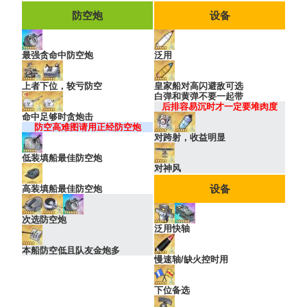
防空炮
设备
最强贪命中防空炮
泛用
上者下位，较亏防空
皇家船对高闪避敌可选
白弹和黄弹不要一起带
后排容易沉时才一定要堆肉度
命中足够时贪炮击
防空高难图请用正经防空炮
对跨射，收益明显
低装填船最佳防空炮
对神风
设备
高装填船最佳防空炮
次选防空炮
泛用快轴
本船防空低且队友金炮多
慢速轴/缺火控时用
下位备选