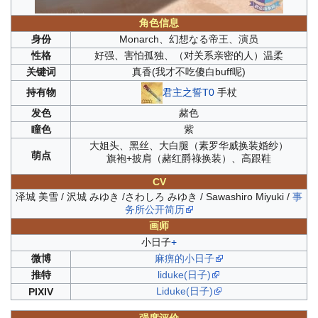
角色信息
身份
Monarch、幻想なる帝王、
演员
性格
好强、害怕孤独、（对关系亲密的人）温柔
关键词
真香(我才不吃傻白buff呢)
君主之誓T0
手杖
持有物
发色
赭色
瞳色
紫
大姐头、黑丝、大白腿（素罗华威换装
婚纱
）
萌点
旗袍+披肩（赭红爵祿换装）、高跟鞋
CV
泽城 美雪 / 沢城 みゆき /さわしろ みゆき / Sawashiro Miyuki /
事
务所公开简历
画师
小日子
+
微博
麻痹的小日子
推特
liduke(日子)
Liduke(日子)
PIXIV