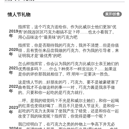
情人节礼物
展开/折叠
指挥官，这个巧克力送给你。作为比威尔士他们更加“优
2019
秀”的我连区区巧克力都搞不定？哼……也太小看我了。
年
用心品味这个“最美味”的巧克力吧
指挥官，你是否期待我的巧克力，我并不清楚…但是你值
2020
得，且有责任来品尝我做的巧克力。作为我的引导者，来
年
证明我才是“最优秀”的吧
怎么样指挥官，你会认为我的巧克力比威尔士亲王她们的
2021
优秀很多吗？......什么？种类不一样没法比？......如果这
年
是你的评价那我就相信了。哼,明年一定要决一胜负。
这是情人节的…好朋友的巧，巧克力。要不是被豪硬塞了
2022
曲奇我才不会做这样的事一一对，巧克力酱是我亲手做
年
的。只要和你一起吃的是巧克力就行。
…呼。是我的错觉吗？不光是和威尔士她们，和你一起喝
的红茶也变得好喝了…而且不只是情人节这天。是和你一
2023
起吃的巧克力太美味了使我产生了错觉，还是和你在一起
年
改变了我的味觉呢？指挥官，你觉得是哪一个呢？
我已经明白了，在巧克力之类的外物上一争高下并无必
2024