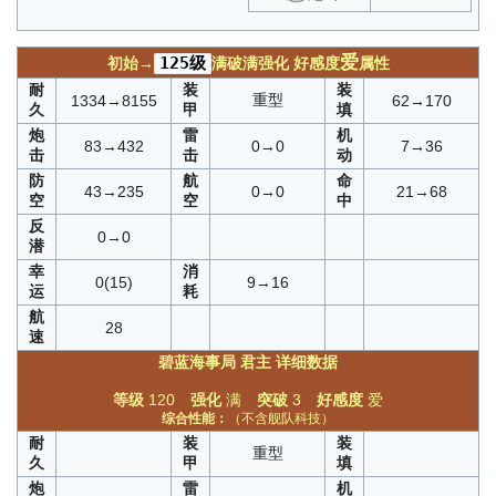
爱
125级
初始→
满破满强化
好感度
属性
耐
装
装
重型
1334→8155
62→170
久
甲
填
炮
雷
机
83→432
0→0
7→36
击
击
动
防
航
命
43→235
0→0
21→68
空
空
中
反
0→0
潜
幸
消
0(15)
9→16
运
耗
航
28
速
碧蓝海事局
君主
详细数据
等级
120
强化
满
突破
3
好感度
爱
综合性能：
（不含舰队科技）
耐
装
装
重型
久
甲
填
炮
雷
机