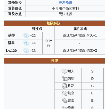
其他
途径
开发船坞
营养
价值
不可用作强化材料
退役
收益
无法退役
舰队科技
+
科技点
属性加成
获得
战巡/战列/航战 耐久+1
+
22
合计
满星
+
44
-
99
战巡/战列/航战 炮击+2
Lv.120
+
33
性能
耐久
S
防空
D
机动
C
航空
E
雷击
E
炮击
S