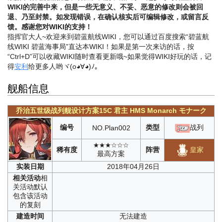
WIKI的完善中来，但是一些无意义、不妥、恶意的修改则会被回
退、乃至封禁。如发现错误，在确认核实后可编辑修改，或留言反
馈。感谢您对WIKI的支持！
指挥官大人~欢迎来到碧蓝航线WIKI，您可以通过百度搜索“碧蓝航
线WIKI 碧蓝海事局”直达本WIKI！如果是第一次来访的话，按
“Ctrl+D”可以收藏WIKI随时查看更新哦~
如果觉得WIKI好玩的话，记
得
安利
给更多人哟ヾ(o◕∀◕)ﾉ。
舰船信息
乔治五世级战列舰设计方案15C
君主
HMS Monarch
モナーク
编号
类型
战列
NO.
Plan002
★★★☆☆☆
皇家
稀有度
阵营
最高方案
实装
日期
2018年04月26日
相关
活动
相
关活动默认
包含该活动
的复刻
建造
时间
无法建造