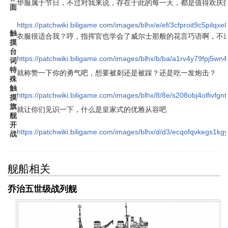
华服属于节日，不过对我来说，存在于此的每一天，都是值得欢庆
面
https://patchwiki.biligame.com/images/blhx/e/ef/3cfproit9c5pil
触
衣服很适合我？哼，指挥官也学会了威尔士那般的花言巧语啊，不
摸
台
https://patchwiki.biligame.com/images/blhx/b/ba/a1rv4y79fpj5w
词
特
就称赞一下你的勇气吧，想要被刺还是被踩？还是吃一发炮击？
殊
触
https://patchwiki.biligame.com/images/blhx/8/8e/s208obj4olfivf
摸
旗
就让你们见识一下，什么是皇家式的优雅从容吧
舰
开
https://patchwiki.biligame.com/images/blhx/d/d3/ecqofqvkegs1k
战
舰船相关
乔治五世级战列舰