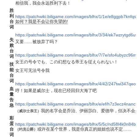
相信我，我会永远胜利下去！
胜
利
https://patchwiki.biligame.com/images/blhx/1/1e/e8ggpb7knf
台
如何？我是不会让你失望的!
词
https://patchwiki.biligame.com/images/blhx/3/34/ek7wzrytg
失
又要……被放弃了吗？
败
台
https://patchwiki.biligame.com/images/blhx/7/7e/sfo4ubyzc9
词
女王の号令でも、この幻想なる帝王を従えられない！
技
能
女王可无法号令我
台
词
https://patchwiki.biligame.com/images/blhx/4/42/247twi347
血
哼！如果是威尔士，现在已经回归大海了吧
量
告
https://patchwiki.biligame.com/images/blhx/e/ef/h7z3ecz4nanc
急
我的名字会是乔治、伊丽莎白、爱德华，但决不会
（
威尔士亲王
）
彩
蛋
https://patchwiki.biligame.com/images/blhx/5/5c/nd58l4k0n8
台
或许在某个世界，我是你真正的姐姐也说不定……
（
约克公爵
）
词