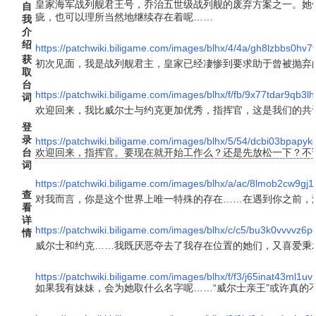
皇家海军战列舰君王号，乔治五世级战列舰的废弃方案之一。她
自
疵，也可以理所当然地继续存在着呢……
我
介
绍
https://patchwiki.biligame.com/images/blhx/4/4a/gh8lzbbs0
获
初次见面，我是战列舰君主，皇家已经凄惨到要求助于曾被抛弃
取
台
https://patchwiki.biligame.com/images/blhx/f/fb/9x77tdar9qb
词
欢迎回来，我比威尔士与约克更加优秀，指挥官，这是我们的共
登
录
https://patchwiki.biligame.com/images/blhx/5/54/dcbi03bpap
台
欢迎回来，指挥官。要现在就开始工作么？还是先放松一下？不
词
https://patchwiki.biligame.com/images/blhx/a/ac/8lmob2cw9g
查
对我而言，你是这个世界上唯一特殊的存在……在遇到你之前，
看
详
https://patchwiki.biligame.com/images/blhx/c/c5/bu3k0vvvvz
情
威尔士和约克……我既厌恶夺去了我存在位置的她们，又喜爱秉
https://patchwiki.biligame.com/images/blhx/f/f3/j65inat43ml
如果我有妹妹，会为她取什么名字呢……“威尔士亲王”或许真的