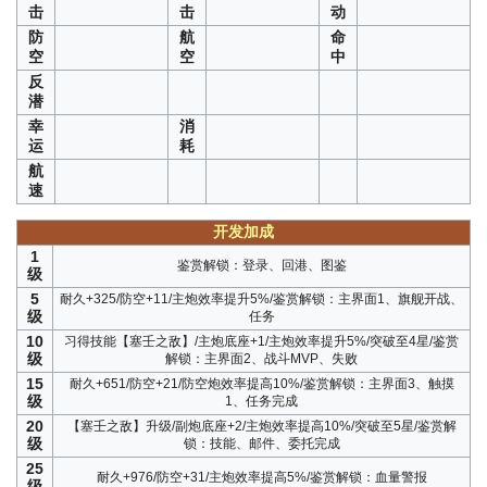
击
击
动
防
航
命
空
空
中
反
潜
幸
消
运
耗
航
速
开发加成
1
鉴赏解锁：登录、回港、图鉴
级
5
耐久+325/防空+11/主炮效率提升5%/鉴赏解锁：主界面1、旗舰开战、
级
任务
10
习得技能【塞壬之敌】/主炮底座+1/主炮效率提升5%/突破至4星/鉴赏
级
解锁：主界面2、战斗MVP、失败
15
耐久+651/防空+21/防空炮效率提高10%/鉴赏解锁：主界面3、触摸
级
1、任务完成
20
【塞壬之敌】升级/副炮底座+2/主炮效率提高10%/突破至5星/鉴赏解
级
锁：技能、邮件、委托完成
25
耐久+976/防空+31/主炮效率提高5%/鉴赏解锁：血量警报
级