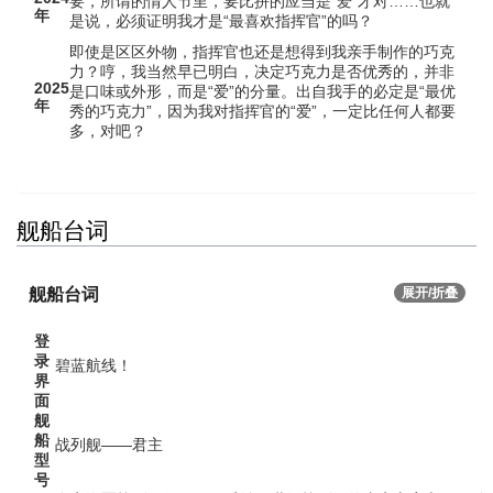
要，所谓的情人节里，要比拼的应当是“爱”才对……也就
年
是说，必须证明我才是“最喜欢指挥官”的吗？
即使是区区外物，指挥官也还是想得到我亲手制作的巧克
力？哼，我当然早已明白，决定巧克力是否优秀的，并非
2025
是口味或外形，而是“爱”的分量。出自我手的必定是“最优
年
秀的巧克力”，因为我对指挥官的“爱”，一定比任何人都要
多，对吧？
舰船台词
舰船台词
展开/折叠
登
录
碧蓝航线！
界
面
舰
船
战列舰——君主
型
号