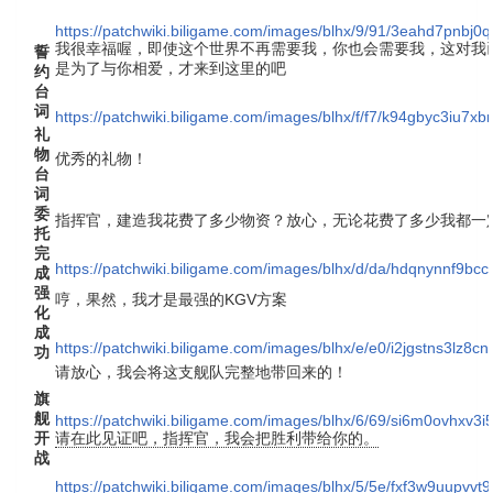
https://patchwiki.biligame.com/images/blhx/9/91/3eahd7pn
我很幸福喔，即使这个世界不再需要我，你也会需要我，这对我
誓
是为了与你相爱，才来到这里的吧
约
台
词
https://patchwiki.biligame.com/images/blhx/f/f7/k94gbyc3iu7xb
礼
物
优秀的礼物！
台
词
委
指挥官，建造我花费了多少物资？放心，无论花费了多少我都一
托
完
https://patchwiki.biligame.com/images/blhx/d/da/hdqnynnf9bcc1
成
强
哼，果然，我才是最强的KGV方案
化
成
https://patchwiki.biligame.com/images/blhx/e/e0/i2jgstns3lz
功
请放心，我会将这支舰队完整地带回来的！
旗
舰
https://patchwiki.biligame.com/images/blhx/6/69/si6m0ovhxv
开
请在此见证吧，指挥官，我会把胜利带给你的。
战
https://patchwiki.biligame.com/images/blhx/5/5e/fxf3w9uupvv