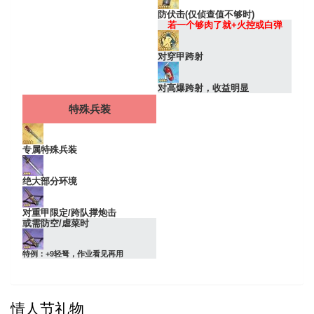
防伏击(仅侦查值不够时)
若一个够肉了就+火控或白弹
对穿甲跨射
对高爆跨射，收益明显
特殊兵装
专属特殊兵装
绝大部分环境
对重甲限定/跨队撑炮击
或需防空/虐菜时
特例：+9轻弩，作业看见再用
情人节礼物