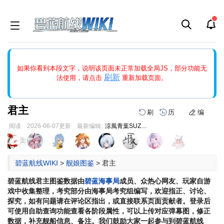
如果打开页面显示缩略图创建出错，请点击
刷新
或页面右上WIKI功
如果你看到本段文字，说明该页面未正常加载全局JS，部分功能无
能中的刷新按钮清除页面缓存并刷新，如果还有问题，请多尝试几
刷新
法使用，请点击
重新加载页面。
次。
君主
刷
历
编
阅读
2026-06-07
更新
最新编辑:
涼風青葉SUZUKAZEAOBA
跳
跳
页面贡献者 :
到
到
导
搜
碧蓝航线WIKI
>
舰娘图鉴
>
君主
航
索
碧蓝航线
君主
图鉴数据由
碧蓝海事局
成员、众热心网友、玩家自游
戏中收集整理，考究部分由海事局考究组编写，欢迎指正、讨论、
探究，如有问题请在评论区指出，或直接联系页面贡献者。登录后
可使用自助查询功能查看各阶段属性，可以上传对应弹幕图，修正
数据，补充舰船信息、备注。我们鼓励大家一起参与到碧蓝航线