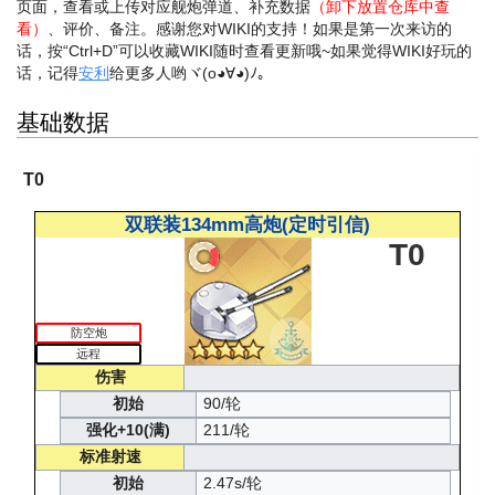
页面，查看或上传对应舰炮弹道、补充数据
（卸下放置仓库中查
看）
、评价、备注。感谢您对WIKI的支持！
如果是第一次来访的
话，按“Ctrl+D”可以收藏WIKI随时查看更新哦~
如果觉得WIKI好玩的
话，记得
安利
给更多人哟ヾ(o◕∀◕)ﾉ。
基础数据
T0
双联装134mm高炮(定时引信)
T0
防空炮
远程
伤害
初始
90/轮
强化+10(满)
211/轮
标准射速
初始
2.47s/轮