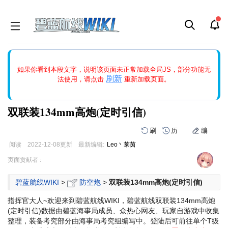
如果打开页面显示缩略图创建出错，请点击
刷新
或页面右上WIKI功
如果你看到本段文字，说明该页面未正常加载全局JS，部分功能无
能中的刷新按钮清除页面缓存并刷新，如果还有问题，请多尝试几
刷新
法使用，请点击
重新加载页面。
次。
双联装134mm高炮(定时引信)
刷
历
编
阅读
2022-12-08
更新
最新编辑:
Leo丶莱茵
跳
跳
页面贡献者 :
到
到
导
搜
碧蓝航线WIKI
>
防空炮
>
双联装134mm高炮(定时引信)
航
索
指挥官大人~欢迎来到碧蓝航线WIKI，碧蓝航线双联装134mm高炮
(定时引信)数据由碧蓝海事局成员、众热心网友、玩家自游戏中收集
整理，装备考究部分由海事局考究组编写中。登陆后可前往单个T级