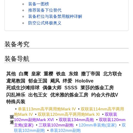
装备一图榜
推荐装备下位替代
装备栏位与装备禁用舰种详解
防空公式终极奥义
装备考究
装备导航
其他
白鹰
皇家
重樱
铁血
东煌
撒丁帝国
北方联合
鸢尾教国
郁金王国
飓风
绊爱
Hololive
死或生沙滩排球
偶像大师
SSSS
莱莎的炼金工房
闪乱神乐
出包王女
优米雅的炼金工房
约会大作战V
特殊兵装
•
单装113mm高平两用炮Mark IV
•
双联装114mm高平两用
炮Mark IV
•
双联装120mm高平两用炮Mark XI
•
双联装
驱
102mm副炮Mark XVI
•
双联装134mm高炮
•
双联装120mm
逐
主炮(皇家)
•
三联装102mm副炮
•
120mm单装炮(皇家)
•
双
联装102mm副炮
•
单装102mm副炮