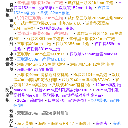
•
试作型四联装152mm主炮
•
试作型三联装152mm主炮
•
三
轻
联装152mm主炮(皇家)
•
双联装152mm主炮
•
双联装
舰
巡
152mm副炮
•
单装152mm副炮
炮
•
试作型三联装234mm主炮
•
试作型三联装203mm主炮Mark
重
X
•
试作型三联装203mm主炮Mark IX
•
试作型双联装
巡
234mm主炮
•
双联装203mm主炮
•
试作型三联装406mm主炮Mk.II
•
试作型三联装419mm主炮
战
MK.I
•
双联装381mm主炮改
•
试作型三联装381mm主炮
列
•
三联装406mm主炮
•
四联装356mm主炮
•
双联装356mm
主炮
•
双联装381mm主炮
水
•
五联装533mm鱼雷Mark IX
•
四联装533mm鱼雷Mark IX
鱼
面
•
三联装533mm鱼雷Mark IX
雷
潜
•
潜艇用Mark 20 S鱼雷-彼得
•
潜艇用Mark 12鱼雷-菲里
艇
•
潜艇用Mark VIII鱼雷
•
六联装40mm博福斯对空机炮
•
双联装134mm高炮
•
双联
装40mm博福斯海兹梅耶
•
双联装40mm博福斯STAAG
•
双
联装113mm高射炮
•
八联装40mm“砰砰”炮
•
120mm高射炮
近
防
Mark VIII
•
双管20mm厄利孔高射炮Mark V
•
20mm厄利孔
程
空
高射炮Mark II
•
双联装40mm博福斯对空机炮Mark I
炮
•
102mm高射炮
•
四联装40mm“砰砰”炮
•
双联装40mm“砰
砰”炮
远
•
双联装134mm高炮(定时引信)
程
战
•
海大黄蜂
•
海怒
•
海喷火FR.47
•
海毒牙
•
海喷火
•
海飓
斗