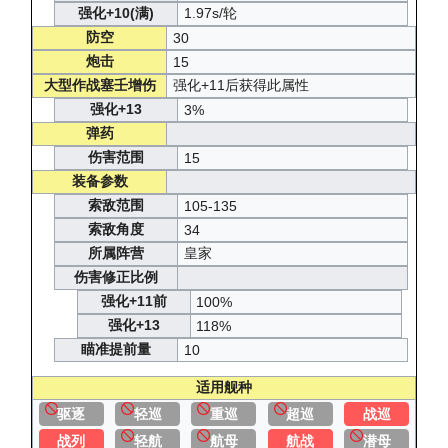
强化+10(满)
1.97s/轮
防空
30
炮击
15
大型作战塞壬增伤
强化+11后获得此属性
强化+13
3%
弹药
伤害范围
15
装备参数
索敌范围
105-135
索敌角度
34
所属阵营
皇家
伤害修正比例
强化+11前
100%
强化+13
118%
瞄准提前量
10
适用舰种
驱逐
轻巡
重巡
超巡
战巡
战列
轻航
航母
航战
潜母