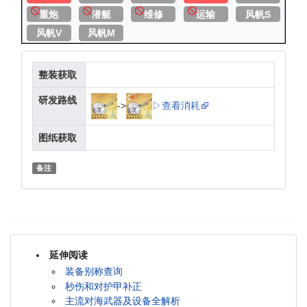
重炮
潜艇
维修
运输
风帆S
风帆V
风帆M
整装获取
研发路线
->
▷查看消耗
图纸获取
备注
延伸阅读
装备别称查询
秒伤和对护甲补正
主流对海武器及设备全解析