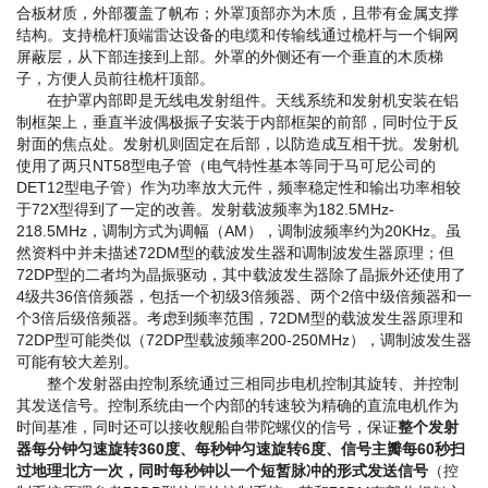
合板材质，外部覆盖了帆布；外罩顶部亦为木质，且带有金属支撑
结构。支持桅杆顶端雷达设备的电缆和传输线通过桅杆与一个铜网
屏蔽层，从下部连接到上部。外罩的外侧还有一个垂直的木质梯
子，方便人员前往桅杆顶部。
在护罩内部即是无线电发射组件。天线系统和发射机安装在铝
制框架上，垂直半波偶极振子安装于内部框架的前部，同时位于反
射面的焦点处。发射机则固定在后部，以防造成互相干扰。发射机
使用了两只NT58型电子管（电气特性基本等同于马可尼公司的
DET12型电子管）作为功率放大元件，频率稳定性和输出功率相较
于72X型得到了一定的改善。发射载波频率为182.5MHz-
218.5MHz，调制方式为调幅（AM），调制波频率约为20KHz。虽
然资料中并未描述72DM型的载波发生器和调制波发生器原理；但
72DP型的二者均为晶振驱动，其中载波发生器除了晶振外还使用了
4级共36倍倍频器，包括一个初级3倍频器、两个2倍中级倍频器和一
个3倍后级倍频器。考虑到频率范围，72DM型的载波发生器原理和
72DP型可能类似（72DP型载波频率200-250MHz），调制波发生器
可能有较大差别。
整个发射器由控制系统通过三相同步电机控制其旋转、并控制
其发送信号。控制系统由一个内部的转速较为精确的直流电机作为
时间基准，同时还可以接收舰船自带陀螺仪的信号，保证
整个发射
器每分钟匀速旋转360度、每秒钟匀速旋转6度、信号主瓣每60秒扫
过地理北方一次，同时每秒钟以一个短暂脉冲的形式发送信号
（控