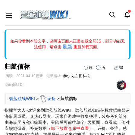
如果打开页面显示缩略图创建出错，请点击
刷新
或页面右上WIKI功
如果你看到本段文字，说明该页面未正常加载全局JS，部分功能无
能中的刷新按钮清除页面缓存并刷新，如果还有问题，请多尝试几
刷新
法使用，请点击
重新加载页面。
次。
归航信标
刷
历
编
阅读
2021-04-19
更新
最新编辑:
赫尔戈兰-图林根
跳
跳
页面贡献者 :
到
到
导
搜
碧蓝航线WIKI
>
设备
>
归航信标
航
索
指挥官大人~欢迎来到碧蓝航线WIKI，碧蓝航线归航信标数据由碧蓝
海事局成员、众热心网友、玩家自游戏中收集整理，装备考究部分
由海事局考究组编写中。登陆后可前往单个T级页面，查看或上传对
应舰炮弹道、补充数据
（卸下放置仓库中查看）
、评价、备注。感
谢您对WIKI的支持！
如果是第一次来访的话，按“Ctrl+D”可以收藏