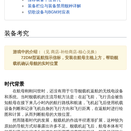
装备栏位与装备禁用舰种详解
切歌设备与BGM对应表
装备考究
游戏中的介绍：
（见 商店-补给商店-核心兑换）
72DM型返航指示信标，安装在航母主桅上方，帮助舰
载机确认母舰的实时位置
时代背景
在航母刚刚问世时，还没有用于引导舰载机返航的无线电设备
和系统。当时舰载机的主流导航方法是：在起飞前，飞行员会被告
知航母在接下来几小时内的航行路线和航速，飞机起飞后使用机载
设备判断和记录飞机自身的飞行方向和飞行距离，在返航时进行绘
图和计算，从而判断航母的大致位置。
然而随着时代的发展，舰载机的作战半径逐渐扩展，这种较为
原始的导航方式却暴露出许多不足。舰载机起飞后，航母本体有可