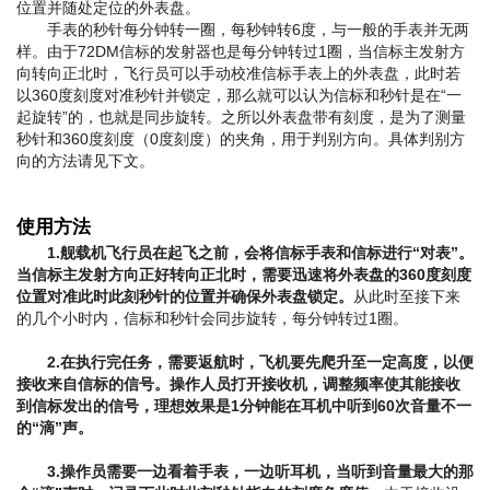
位置并随处定位的外表盘。
手表的秒针每分钟转一圈，每秒钟转6度，与一般的手表并无两
样。由于72DM信标的发射器也是每分钟转过1圈，当信标主发射方
向转向正北时，飞行员可以手动校准信标手表上的外表盘，此时若
以360度刻度对准秒针并锁定，那么就可以认为信标和秒针是在“一
起旋转”的，也就是同步旋转。之所以外表盘带有刻度，是为了测量
秒针和360度刻度（0度刻度）的夹角，用于判别方向。具体判别方
向的方法请见下文。
使用方法
1.舰载机飞行员在起飞之前，会将信标手表和信标进行“对表”。
当信标主发射方向正好转向正北时，需要迅速将外表盘的360度刻度
位置对准此时此刻秒针的位置并确保外表盘锁定。
从此时至接下来
的几个小时内，信标和秒针会同步旋转，每分钟转过1圈。
2.在执行完任务，需要返航时，飞机要先爬升至一定高度，以便
接收来自信标的信号。操作人员打开接收机，调整频率使其能接收
到信标发出的信号，理想效果是1分钟能在耳机中听到60次音量不一
的“滴”声。
3.操作员需要一边看着手表，一边听耳机，当听到音量最大的那