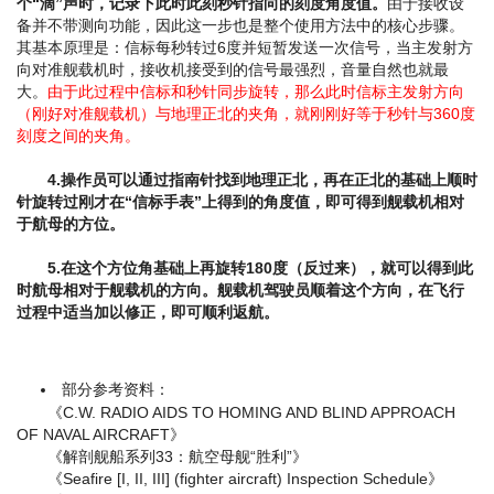
个“滴”声时，记录下此时此刻秒针指向的刻度角度值。
由于接收设
备并不带测向功能，因此这一步也是整个使用方法中的核心步骤。
其基本原理是：信标每秒转过6度并短暂发送一次信号，当主发射方
向对准舰载机时，接收机接受到的信号最强烈，音量自然也就最
大。
由于此过程中信标和秒针同步旋转，那么此时信标主发射方向
（刚好对准舰载机）与地理正北的夹角，就刚刚好等于秒针与360度
刻度之间的夹角。
4.操作员可以通过指南针找到地理正北，再在正北的基础上顺时
针旋转过刚才在“信标手表”上得到的角度值，即可得到舰载机相对
于航母的方位。
5.在这个方位角基础上再旋转180度（反过来），就可以得到此
时航母相对于舰载机的方向。舰载机驾驶员顺着这个方向，在飞行
过程中适当加以修正，即可顺利返航。
部分参考资料：
《C.W. RADIO AIDS TO HOMING AND BLIND APPROACH
OF NAVAL AIRCRAFT》
《解剖舰船系列33：航空母舰“胜利”》
《Seafire [I, II, III] (fighter aircraft) Inspection Schedule》