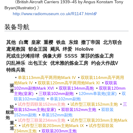
《British Aircraft Carriers 1939–45 by Angus Konstam Tony
Bryan(Illustrator) 》
http://www.radiomuseum.co.uk/R1147.html
装备导航
其他
白鹰
皇家
重樱
铁血
东煌
撒丁帝国
北方联合
鸢尾教国
郁金王国
飓风
绊爱
Hololive
死或生沙滩排球
偶像大师
SSSS
莱莎的炼金工房
闪乱神乐
出包王女
优米雅的炼金工房
约会大作战V
特殊兵装
•
单装113mm高平两用炮Mark IV
•
双联装114mm高平两用
炮Mark IV
•
双联装120mm高平两用炮Mark XI
•
双联装
驱
102mm副炮Mark XVI
•
双联装134mm高炮
•
双联装120mm
逐
主炮(皇家)
•
三联装102mm副炮
•
120mm单装炮(皇家)
•
双
联装102mm副炮
•
单装102mm副炮
•
试作型四联装152mm主炮
•
试作型三联装152mm主炮
•
三
轻
联装152mm主炮(皇家)
•
双联装152mm主炮
•
双联装
舰
巡
152mm副炮
•
单装152mm副炮
炮
•
试作型三联装234mm主炮
•
试作型三联装203mm主炮Mark
重
X
•
试作型三联装203mm主炮Mark IX
•
试作型双联装
巡
234mm主炮
•
双联装203mm主炮