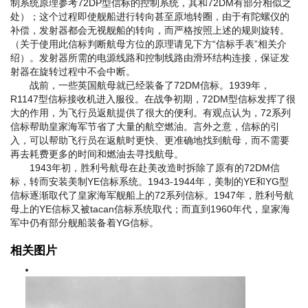
制系统原理参考72DP型信标的控制系统，其和72DM有部分相似之
处）；这个过程即使舰船进行转向甚至原地转圈，由于有陀螺仪的
补偿，发射器都会无视舰船的转向，而严格按照上述的规则旋转。
（关于使用此信标判断航母方位的原理请见下方“信标手表”相关介
绍）。发射器所需的电源线路和控制线路由滑环结构连接，保证发
射器在旋转过程中不会中断。
战前，一些英国航母就已经装备了72DM信标。1939年，
R1147型信标接收机进入服役。在战争初期，72DM型信标发挥了很
大的作用，为飞行员返航提供了很大的便利。有观点认为，72系列
信标帮助皇家海军节省了大量的航空燃油。言外之意，信标的引
入，可以帮助飞行员在返航时更快、更准确地找到航母，而不需要
再去耗费更多的时间和燃油去寻找航母。
1943年初，胜利号航母在赴美改造时拆除了原有的72DM信
标，转而安装美制YE信标系统。1943-1944年，美制的YE和YG型
信标逐渐取代了皇家海军舰船上的72系列信标。1947年，胜利号航
母上的YE信标又被tacan信标系统取代；而直到1960年代，皇家海
军中仍有部分舰船装备着YG信标。
相关图片