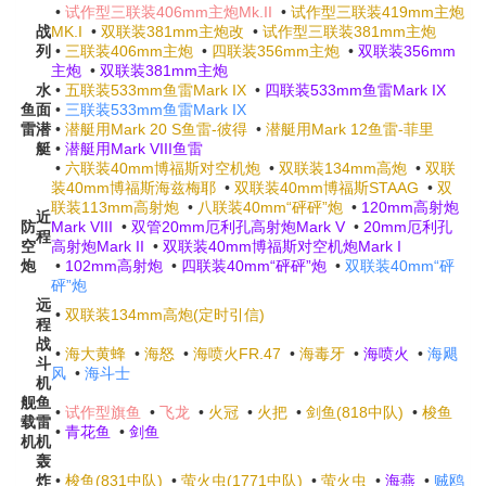
•
试作型三联装406mm主炮Mk.II
•
试作型三联装419mm主炮
战
MK.I
•
双联装381mm主炮改
•
试作型三联装381mm主炮
列
•
三联装406mm主炮
•
四联装356mm主炮
•
双联装356mm
主炮
•
双联装381mm主炮
水
•
五联装533mm鱼雷Mark IX
•
四联装533mm鱼雷Mark IX
鱼
面
•
三联装533mm鱼雷Mark IX
雷
潜
•
潜艇用Mark 20 S鱼雷-彼得
•
潜艇用Mark 12鱼雷-菲里
艇
•
潜艇用Mark VIII鱼雷
•
六联装40mm博福斯对空机炮
•
双联装134mm高炮
•
双联
装40mm博福斯海兹梅耶
•
双联装40mm博福斯STAAG
•
双
联装113mm高射炮
•
八联装40mm“砰砰”炮
•
120mm高射炮
近
防
Mark VIII
•
双管20mm厄利孔高射炮Mark V
•
20mm厄利孔
程
空
高射炮Mark II
•
双联装40mm博福斯对空机炮Mark I
炮
•
102mm高射炮
•
四联装40mm“砰砰”炮
•
双联装40mm“砰
砰”炮
远
•
双联装134mm高炮(定时引信)
程
战
•
海大黄蜂
•
海怒
•
海喷火FR.47
•
海毒牙
•
海喷火
•
海飓
斗
风
•
海斗士
机
舰
鱼
•
试作型旗鱼
•
飞龙
•
火冠
•
火把
•
剑鱼(818中队)
•
梭鱼
载
雷
•
青花鱼
•
剑鱼
机
机
轰
炸
•
梭鱼(831中队)
•
萤火虫(1771中队)
•
萤火虫
•
海燕
•
贼鸥