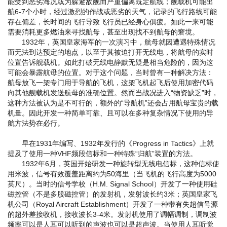
能受到恶劣海况或为躲避敌舰而严重偏离既定航线；舰载机可能出
航6-7个小时，经过激烈的作战或恶劣的天气，记录的飞行路线可能
存在偏差，长时间的飞行导致飞行员已经身心俱疲。如此一来可能
需要消耗更多燃油来寻找航母，甚至出现找不到航母的窘境。
1932年，英国皇家海军的一次演习中，航母就因遭遇特殊情况
而无法到达预定的地点，以至于其被迫打开无线电，将航母的实时
位置告诉舰载机。如此打破无线电静默无疑是相当危险的，因为这
可能会暴露航母的位置。对于这个问题，当时曾有一种解决方法：
航母放飞一架专门用于导航的飞机，这架飞机起飞后使用加密代码
向其他舰载机发送航母的准确位置。然而当战况进入“物资缺乏”时，
这种方法被认为是不可行的，额外的“导航机”还会占用航母宝贵的载
机量。因此开发一种简单可靠、且可以在多种复杂情况下使用的导
航方法势在必行。
早在1931年编写、1932年发行的《Progress in Tactics》上就
提及了使用一种VHF频段信标和一种特殊“归航”装置的方法。
1932年6月，英国开始研发一种旋转型无线电信标，这种信标使
用米波，信号有效覆盖距离约为50海里（当飞机的飞行高度为5000
英尺）。当时的信号学校（H.M. Signal School）开发了一种使用硅
磁控管（不是多股磁控管）的发射机，发射波长约3米；英国皇家飞
机公司（Royal Aircraft Establishment）开发了一种带有失超信号源
的超外差接收机，接收波长3-4米。发射机使用了调幅调制，调制波
频率可以是人耳可以听到的声波也可以是超声波。当使用人耳听觉