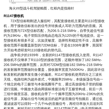
海火I/II型战斗机驾驶舱图，红框内是指南针
R1147接收机
72X型信标刚刚进入服役时，其配套接收机主要是R1110型接收
机，用于接收信标发出的信号并转换成人耳听力范围内的音频。其
接收范围与72X型信标匹配，为206.5-218.5MHz，自带失超信号源
约为19KHz，电子管阳压供电由总电压为120V的干电池提供。这一
型接收机有很多不足，比如灵敏度、选择性和稳定性不佳，且频率
接收范围不能覆盖新型的72DM信标，于是在1938年夏季，英国军
方开始考虑研发R1110接收机的替代品。
战争前夕的1939年，全新的R1147型接收机投入使用。R1147
接收机不仅继承了R1110型的接收范围，还额外增加了182.5MHz-
206.5MHz的频率范围，从而对72DM型信标182.5MHz-218.5MHz
的发射频率范围做到全覆盖，接收频率宽度为500KHz，因此容许信
标发射机的频率发生微小的偏差。R1147接收机使用四分之三波长
天线，电路结构为超外差式，中频频率25MHz，本级振荡信号由一
个独立的电子三极管与本振线圈等产生，通过高放级电子管的阳极
进行混频。中频放大器由两级标准接法电子五极管构成，前后一共
三组中频变压器。接收机自带了一个频率范围为20KHz-23KHz的失
超信号源，其输出信号与检波后的超声波音频信号拍频后，通过低
通滤波器可以得到一个几千Hz的音频信号，再经功率放大后送到耳
机发声。相对于R1110型接收机，R1147型的乙电（电子管阳极供