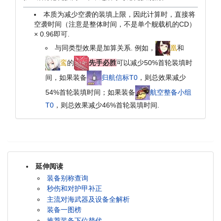
本质为减少空袭的装填上限，因此计算时，直接将
空袭时间（注意是整体时间，不是单个舰载机的CD）
× 0.96即可.
与同类型效果是加算关系. 例如，
凰
和
鸾
的
先手必胜
可以减少50%首轮装填时
间，如果装备
归航信标T0
，则总效果减少
54%首轮装填时间；如果装备
航空整备小组
T0
，则总效果减少46%首轮装填时间.
延伸阅读
装备别称查询
秒伤和对护甲补正
主流对海武器及设备全解析
装备一图榜
推荐装备下位替代