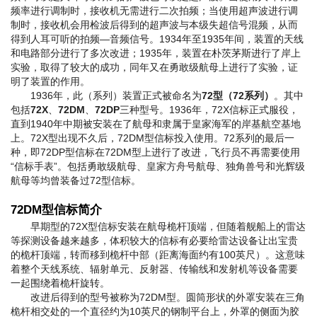
频率进行调制时，接收机无需进行二次拍频；当使用超声波进行调
制时，接收机会用检波后得到的超声波与本级失超信号混频，从而
得到人耳可听的拍频—音频信号。1934年至1935年间，装置的天线
和电路部分进行了多次改进；1935年，装置在朴茨茅斯进行了岸上
实验，取得了较大的成功，同年又在勇敢级航母上进行了实验，证
明了装置的作用。
1936年，此（系列）装置正式被命名为
72型（72系列）
。其中
包括
72X
、
72DM
、
72DP
三种型号。1936年，72X信标正式服役，
直到1940年中期被安装在了航母和隶属于皇家海军的岸基航空基地
上。72X型出现不久后，72DM型信标投入使用。72系列的最后一
种，即72DP型信标在72DM型上进行了改进，飞行员不再需要使用
“信标手表”。包括勇敢级航母、皇家方舟号航母、独角兽号和光辉级
航母等均曾装备过72型信标。
72DM型信标简介
早期型的72X型信标安装在航母桅杆顶端，但随着舰船上的雷达
等探测设备越来越多，体积较大的信标有必要给雷达设备让出宝贵
的桅杆顶端，转而移到桅杆中部（距离海面约有100英尺）。这意味
着整个天线系统、辐射单元、反射器、传输线和发射机等设备需要
一起围绕着桅杆旋转。
改进后得到的型号被称为72DM型。圆筒形状的外罩安装在三角
桅杆相交处的一个直径约为10英尺的钢制平台上，外罩的侧面为胶