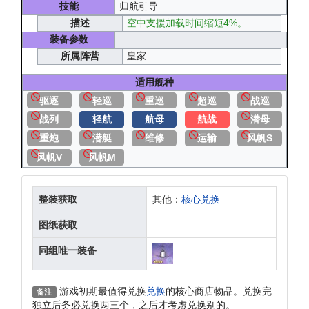
技能
归航引导
描述
空中支援加载时间缩短4%。
装备参数
所属阵营
皇家
适用舰种
驱逐
轻巡
重巡
超巡
战巡
战列
轻航
航母
航战
潜母
重炮
潜艇
维修
运输
风帆S
风帆V
风帆M
整装获取
其他：
核心兑换
图纸获取
同组唯一装备
游戏初期最值得兑换
兑换
的核心商店物品。兑换完
备注
独立后务必兑换两三个，之后才考虑兑换别的。