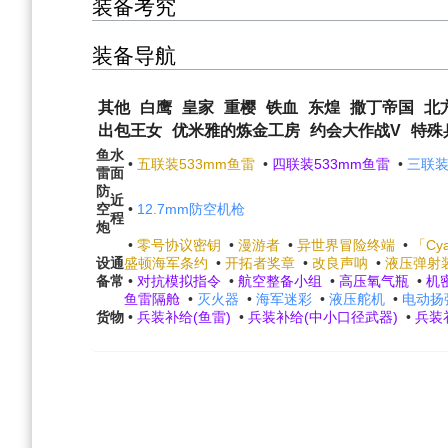
装备考究
装备导航
其他
白鹰
皇家
重樱
铁血
东煌
撒丁帝国
北
出包王女
优米雅的炼金工房
约会大作战V
特殊
鱼
水
•
五联装533mm鱼雷
•
四联装533mm鱼雷
•
三联装
雷
面
防
近
空
•
12.7mm防空机枪
程
炮
•
零号协议密钥
•
漫游者
•
异世界冒险终端
•
「Cy
设
通
盛顿海军条约
•
开拓者奖章
•
改良声呐
•
液压弹射
备
常
•
对抗模拟指令
•
航空整备小组
•
高压氧气瓶
•
机
鱼雷隔舱
•
灭火器
•
海军迷彩
•
液压舵机
•
电动扬
货物
•
兵装补给(鱼雷)
•
兵装补给(中小口径武器)
•
兵装