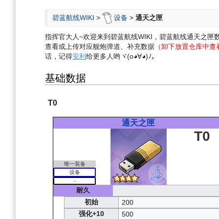
航
索
碧蓝航线WIKI
>
设备
>
通天之匣
指挥官大人~欢迎来到碧蓝航线WIKI，碧蓝航线通天之
查看或上传对应舰炮弹道、补充数据
（卸下放置仓库中查
话，记得
安利
给更多人哟ヾ(o◕∀◕)ﾉ。
基础数据
T0
通天之匣
T0
唯一装备
设备
-
耐久
初始
200
强化+10
500