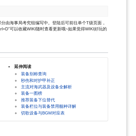
部分由海事局考究组编写中。登陆后可前往单个T级页面，
l+D”可以收藏WIKI随时查看更新哦~
如果觉得WIKI好玩的
延伸阅读
装备别称查询
秒伤和对护甲补正
主流对海武器及设备全解析
装备一图榜
推荐装备下位替代
装备栏位与装备禁用舰种详解
切歌设备与BGM对应表