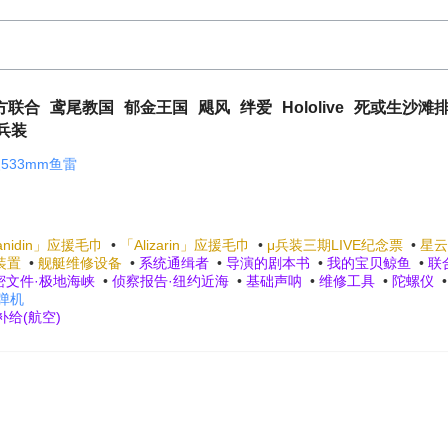
方联合
鸢尾教国
郁金王国
飓风
绊爱
Hololive
死或生沙滩
兵装
533mm鱼雷
anidin」应援毛巾
•
「Alizarin」应援毛巾
•
μ兵装三期LIVE纪念票
•
星云
装置
•
舰艇维修设备
•
系统通缉者
•
导演的剧本书
•
我的宝贝鲸鱼
•
联
密文件·极地海峡
•
侦察报告·纽约近海
•
基础声呐
•
维修工具
•
陀螺仪
弹机
补给(航空)