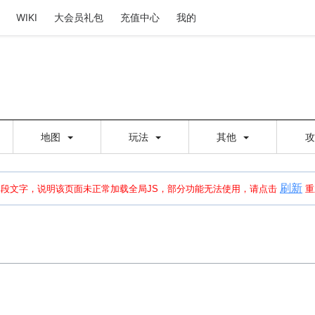
WIKI
大会员礼包
充值中心
我的
地图
玩法
其他
刷新
建出错，请点击
刷新
或页面右上WIKI功能中的刷新按钮清除页面缓存并刷新，
本段文字，说明该页面未正常加载全局JS，部分功能无法使用，请点击
重