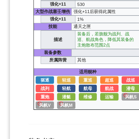
强化+11
530
大型作战塞壬增伤
强化+11后获得此属性
强化+11
1%
技能
通天之匣
装备后，若旗舰为战列、战
描述
巡、航战角色，降低其装备的
主炮散布范围2点
装备参数
所属阵营
其他
适用舰种
驱逐
轻巡
重巡
超巡
战巡
战列
轻航
航母
航战
潜母
重炮
潜艇
维修
运输
风帆S
风帆V
风帆M