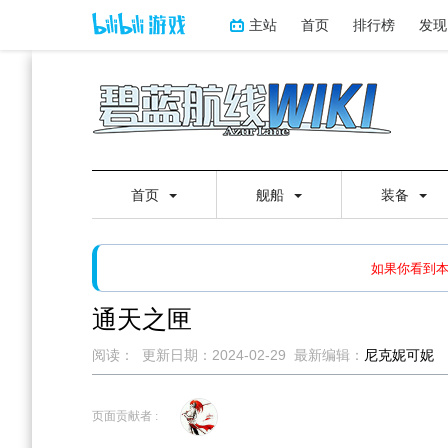
主站
首页
排行榜
发现
首页
舰船
装备
如果打开页面显示缩略图创
如果你看到
通天之匣
阅读：
更新日期：
2024-02-29
最新编辑：
尼克妮可妮
跳
跳
到
到
页面贡献者 :
导
搜