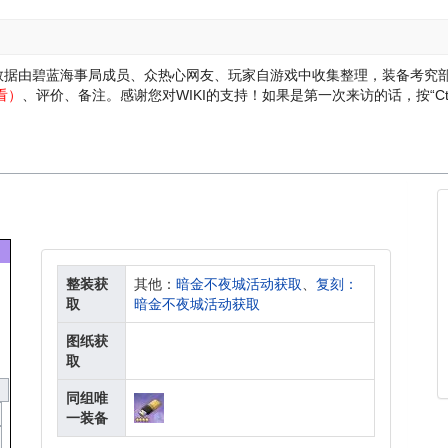
匣数据由碧蓝海事局成员、众热心网友、玩家自游戏中收集整理，装备考究
看）
、评价、备注。感谢您对WIKI的支持！
如果是第一次来访的话，按“Ctr
整装获
其他：
暗金不夜城活动获取
、
复刻：
取
暗金不夜城活动获取
图纸获
取
同组唯
一装备