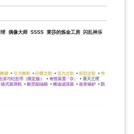
排球
偶像大师
SSSS
莱莎的炼金工房
闪乱神乐
舞裙
•
引力舞鞋
•
闪耀之歌
•
活力之歌
•
炽烈之歌
•
华
合演习纪念币（限定版）
•
奇怪装置「D」
•
通天之匣
•
链式装弹机
•
航空副油箱
•
燃油滤清器
•
改良锅炉
•
防