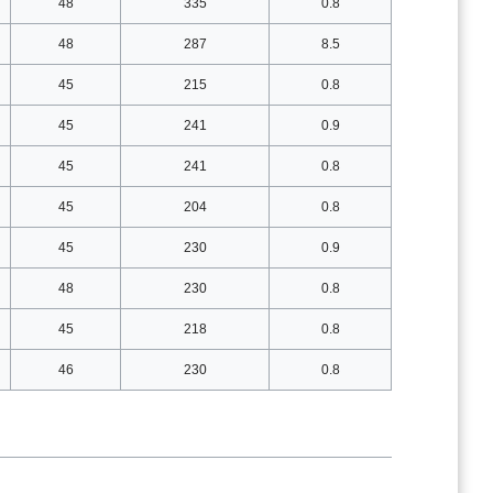
48
335
0.8
48
287
8.5
45
215
0.8
45
241
0.9
45
241
0.8
45
204
0.8
45
230
0.9
48
230
0.8
45
218
0.8
46
230
0.8