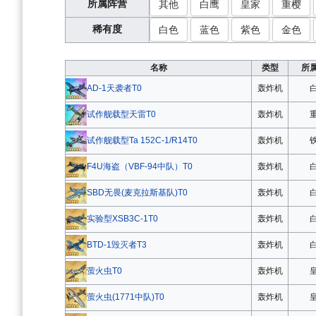
所属阵营
其他
白鹰
皇家
重樱
稀有度
白色
蓝色
紫色
金色
名称
类型
所
轰炸机
AD-1天袭者T0
轰炸机
试作舰载型天雷T0
轰炸机
试作舰载型Ta 152C-1/R14T0
轰炸机
F4U海盗（VBF-94中队）T0
轰炸机
SBD无畏(麦克拉斯基队)T0
轰炸机
实验型XSB3C-1T0
轰炸机
BTD-1毁灭者T3
轰炸机
萤火虫T0
轰炸机
萤火虫(1771中队)T0