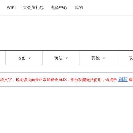
WIKI
大会员礼包
充值中心
我的
地图
玩法
其他
刷新
建出错，请点击
刷新
或页面右上WIKI功能中的刷新按钮清除页面缓存并刷新，
本段文字，说明该页面未正常加载全局JS，部分功能无法使用，请点击
重