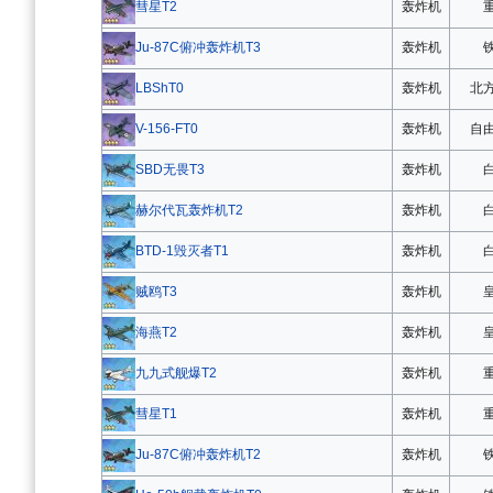
轰炸机
彗星T2
轰炸机
Ju-87C俯冲轰炸机T3
轰炸机
北
LBShT0
轰炸机
自
V-156-FT0
轰炸机
SBD无畏T3
轰炸机
赫尔代瓦轰炸机T2
轰炸机
BTD-1毁灭者T1
轰炸机
贼鸥T3
轰炸机
海燕T2
轰炸机
九九式舰爆T2
轰炸机
彗星T1
轰炸机
Ju-87C俯冲轰炸机T2