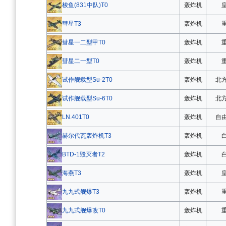
轰炸机
梭鱼(831中队)T0
轰炸机
彗星T3
轰炸机
彗星一二型甲T0
轰炸机
彗星二一型T0
轰炸机
北
试作舰载型Su-2T0
轰炸机
北
试作舰载型Su-6T0
轰炸机
自
LN.401T0
轰炸机
赫尔代瓦轰炸机T3
轰炸机
BTD-1毁灭者T2
轰炸机
海燕T3
轰炸机
九九式舰爆T3
轰炸机
九九式舰爆改T0