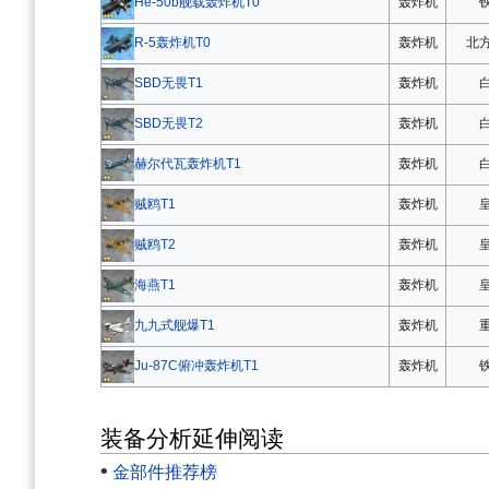
轰炸机
He-50b舰载轰炸机T0
轰炸机
北
R-5轰炸机T0
轰炸机
SBD无畏T1
轰炸机
SBD无畏T2
轰炸机
赫尔代瓦轰炸机T1
轰炸机
贼鸥T1
轰炸机
贼鸥T2
轰炸机
海燕T1
轰炸机
九九式舰爆T1
轰炸机
Ju-87C俯冲轰炸机T1
装备分析延伸阅读
•
金部件推荐榜