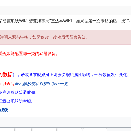
蓝航线WIKI 碧蓝海事局”直达本WIKI！
如果是第一次来访的话，按“Ctr
注明来源与链接，如需修改，改动后需留言告知。
看舰娘能配置哪一类的武器设备。
的数据
），若装备在舰娘身上则会受舰娘属性影响，部分数值发生变化
可以查阅
全武器秒伤和对护甲补正一览
；
备注则默认普通航弹。
三章出现的防空舰。
在线版