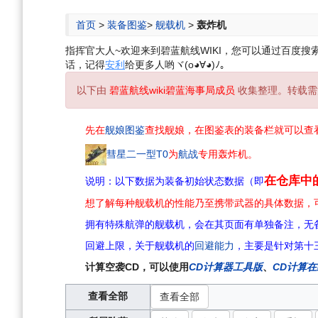
航
索
首页
>
装备图鉴
>
舰载机
>
轰炸机
指挥官大人~欢迎来到碧蓝航线WIKI，您可以通过百度搜索“碧
话，记得
安利
给更多人哟ヾ(o◕∀◕)ﾉ。
以下由
碧蓝航线wiki碧蓝海事局成员
收集整理。转载需
先在
舰娘图鉴
查找舰娘，在图鉴表的装备栏就可以查
彗星二一型T0
为
航战
专用轰炸机。
在仓库中
说明：以下数据为装备初始状态数据（即
想了解每种舰载机的性能乃至携带武器的具体数据，
拥有特殊航弹的舰载机，会在其页面有单独备注，无
回避上限，关于舰载机的
回避能力
，主要是针对第十
计算空袭CD，可以使用
CD计算器工具版
、
CD计算
查看全部
查看全部