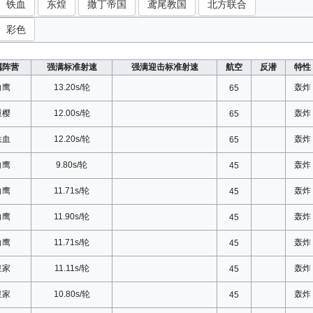
铁血
东煌
撒丁帝国
鸢尾教国
北方联合
彩色
属阵营
强满标准射速
强满迎击标准射速
航空
反潜
特性
白鹰
13.20s/轮
轰炸
65
重樱
12.00s/轮
轰炸
65
铁血
12.20s/轮
轰炸
65
白鹰
9.80s/轮
轰炸
45
白鹰
11.71s/轮
轰炸
45
白鹰
11.90s/轮
轰炸
45
白鹰
11.71s/轮
轰炸
45
皇家
11.11s/轮
轰炸
45
皇家
10.80s/轮
轰炸
45