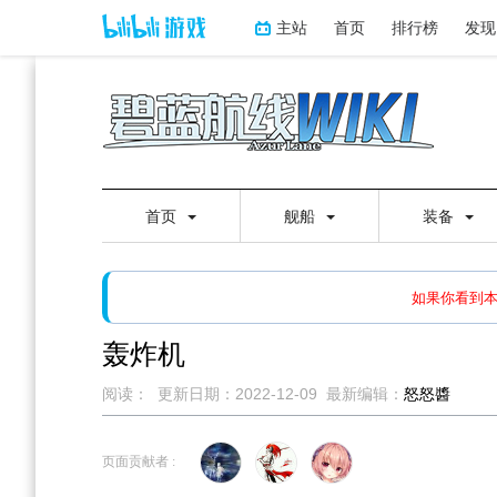
主站
首页
排行榜
发现
首页
舰船
装备
如果打开页面显示缩略图创
如果你看到
轰炸机
阅读：
更新日期：
2022-12-09
最新编辑：
怒怒醬
跳
跳
到
到
页面贡献者 :
导
搜