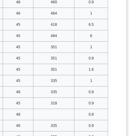
48
460
0.9
46
484
1
45
418
6.5
45
484
6
45
351
1
45
351
0.9
45
351
1.6
45
335
1
48
335
0.9
45
318
0.9
48
0.8
46
335
0.9