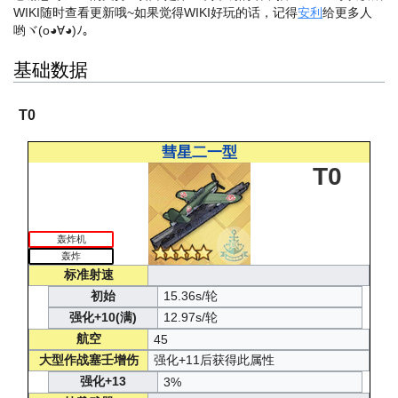
WIKI随时查看更新哦~
如果觉得WIKI好玩的话，记得
安利
给更多人
哟ヾ(o◕∀◕)ﾉ。
基础数据
T0
彗星二一型
T0
轰炸机
轰炸
标准射速
初始
15.36s/轮
强化+10(满)
12.97s/轮
航空
45
大型作战塞壬增伤
强化+11后获得此属性
强化+13
3%