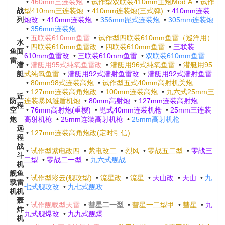
•
460mm三连装炮
•
试作型双联装410mm主炮Mod.A
•
试作
战
型410mm三连装炮
•
410mm连装炮(三式弹)
•
410mm连装
列
炮改
•
410mm连装炮
•
356mm毘式连装炮
•
305mm连装炮
•
356mm连装炮
•
五联装610mm鱼雷
•
试作型四联装610mm鱼雷（巡洋用）
水
•
四联装610mm鱼雷改
•
四联装610mm鱼雷
•
三联装
鱼
面
610mm鱼雷改
•
三联装610mm鱼雷
•
双联装610mm鱼雷
雷
潜
•
潜艇用95式纯氧鱼雷改
•
潜艇用96式纯氧鱼雷
•
潜艇用95
艇
式纯氧鱼雷
•
潜艇用92式潜射鱼雷改
•
潜艇用92式潜射鱼雷
•
80mm98式连装高炮
•
试作型五式40mm高射机关炮
•
127mm连装高角炮改
•
100mm连装高炮
•
九六式25mm三
近
防
连装暴风避盾机炮
•
80mm高射炮
•
127mm连装高射炮
程
空
•
76mm高射炮(重樱)
•
毘式40mm连装机枪
•
25mm三连装
炮
高射机枪
•
25mm连装高射机枪
•
25mm高射机枪
远
•
127mm连装高角炮改(定时引信)
程
战
•
试作型紫电改四
•
紫电改二
•
烈风
•
零战五二型
•
零战三
斗
二型
•
零战二一型
•
九六式舰战
机
舰
鱼
•
试作型彩云(舰攻型)
•
流星改
•
流星
•
天山改
•
天山
•
九
载
雷
七式舰攻改
•
九七式舰攻
机
机
轰
•
试作舰载型天雷
•
彗星二一型
•
彗星一二型甲
•
彗星
•
九
炸
九式舰爆改
•
九九式舰爆
机