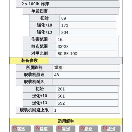
2 x 100lb 炸弹
单发伤害
初始
69
强化+10
173
强化+13
204
伤害范围
16
散布范围
33*33
对甲比例
80-85-100
装备参数
所属阵营
重樱
舰载机航速
48
舰载机耐久
初始
201
强化+10
501
强化+13
592
舰载机回避上限
1
适用舰种
驱逐
轻巡
重巡
超巡
战巡