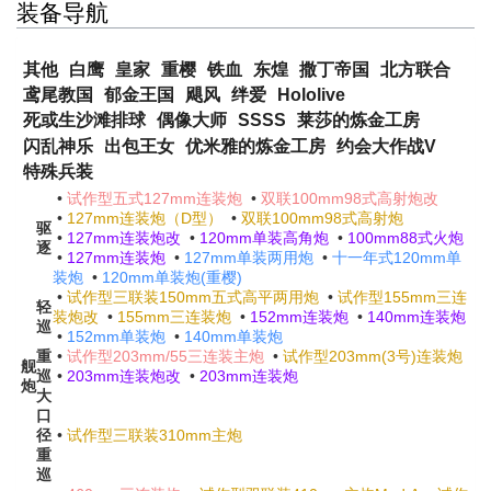
装备导航
其他
白鹰
皇家
重樱
铁血
东煌
撒丁帝国
北方联合
鸢尾教国
郁金王国
飓风
绊爱
Hololive
死或生沙滩排球
偶像大师
SSSS
莱莎的炼金工房
闪乱神乐
出包王女
优米雅的炼金工房
约会大作战V
特殊兵装
•
试作型五式127mm连装炮
•
双联100mm98式高射炮改
•
127mm连装炮（D型）
•
双联100mm98式高射炮
驱
•
127mm连装炮改
•
120mm单装高角炮
•
100mm88式火炮
逐
•
127mm连装炮
•
127mm单装两用炮
•
十一年式120mm单
装炮
•
120mm单装炮(重樱)
•
试作型三联装150mm五式高平两用炮
•
试作型155mm三连
轻
装炮改
•
155mm三连装炮
•
152mm连装炮
•
140mm连装炮
巡
•
152mm单装炮
•
140mm单装炮
重
•
试作型203mm/55三连装主炮
•
试作型203mm(3号)连装炮
舰
巡
•
203mm连装炮改
•
203mm连装炮
炮
大
口
径
•
试作型三联装310mm主炮
重
巡