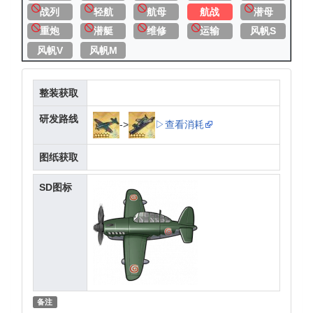
战列
轻航
航母
航战
潜母
重炮
潜艇
维修
运输
风帆S
风帆V
风帆M
整装获取
研发路线
->
▷查看消耗
图纸获取
SD图标
备注