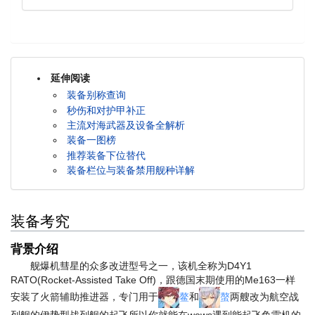
延伸阅读
装备别称查询
秒伤和对护甲补正
主流对海武器及设备全解析
装备一图榜
推荐装备下位替代
装备栏位与装备禁用舰种详解
装备考究
背景介绍
舰爆机彗星的众多改进型号之一，该机全称为D4Y1
RATO(Rocket-Assisted Take Off)，跟德国末期使用的Me163一样
安装了火箭辅助推进器，专门用于
鳌
和
螯
两艘改为航空战