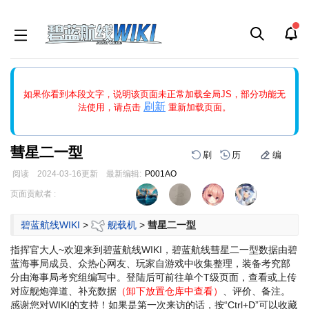
如果打开页面显示缩略图创建出错，请点击
刷新
或页面右上WIKI功
如果你看到本段文字，说明该页面未正常加载全局JS，部分功能无
能中的刷新按钮清除页面缓存并刷新，如果还有问题，请多尝试几
刷新
法使用，请点击
重新加载页面。
次。
彗星二一型
刷
历
编
阅读
2024-03-16
更新
最新编辑:
P001AO
跳
跳
页面贡献者 :
到
到
导
搜
碧蓝航线WIKI
>
舰载机
>
彗星二一型
航
索
指挥官大人~欢迎来到碧蓝航线WIKI，碧蓝航线彗星二一型数据由碧
蓝海事局成员、众热心网友、玩家自游戏中收集整理，装备考究部
分由海事局考究组编写中。登陆后可前往单个T级页面，查看或上传
对应舰炮弹道、补充数据
（卸下放置仓库中查看）
、评价、备注。
感谢您对WIKI的支持！
如果是第一次来访的话，按“Ctrl+D”可以收藏