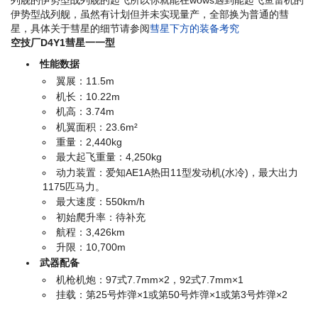
列舰的伊势型战列舰的起飞
所以你就能在wows遇到能起飞鱼雷机的
伊势型战列舰
，虽然有计划但并未实现量产，全部换为普通的彗
星，具体关于彗星的细节请参阅
彗星下方的装备考究
空技厂D4Y1彗星一一型
性能数据
翼展：11.5m
机长：10.22m
机高：3.74m
机翼面积：23.6m²
重量：2,440kg
最大起飞重量：4,250kg
动力装置：爱知AE1A热田11型发动机(水冷)，最大出力
1175匹马力。
最大速度：550km/h
初始爬升率：待补充
航程：3,426km
升限：10,700m
武器配备
机枪机炮：97式7.7mm×2，92式7.7mm×1
挂载：第25号炸弹×1或第50号炸弹×1或第3号炸弹×2