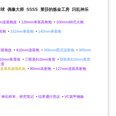
排球
偶像大师
SSSS
莱莎的炼金工房
闪乱神乐
mm连装炮改
•
120mm单装高角炮
•
100mm88式火炮
连装炮
•
152mm单装炮
•
140mm单装炮
连装炮改
•
410mm连装炮
•
356mm毘式连装炮
•
305mm
10mm鱼雷改
•
三联装610mm鱼雷
•
双联装610mm鱼雷
鱼雷
连装暴风避盾机炮
•
80mm高射炮
•
127mm连装高射炮
「神石样本」研究笔记
•
结界通行凭证
•
VC装甲钢板