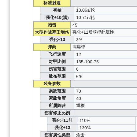
标准射速
初始
13.06s/轮
强化+10(满)
10.71s/轮
炮击
45
大型作战塞壬增伤
强化+11后获得此属性
强化+13
3%
弹药
高爆弹
飞行速度
12
对甲比例
135-100-75
伤害范围
8
散布范围
6*6
装备参数
索敌范围
70
索敌角度
40
所属阵营
重樱
伤害修正比例
强化+11前
110%
强化+13
130%
伤害属性类型
炮击