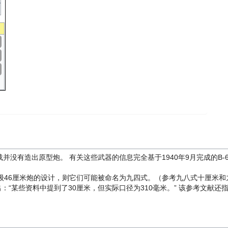
载并没有造出原型炮。 有关这些武器的信息完全基于1940年9月完成的B-6
级46厘米炮的设计，则它们可能被命名为九四式。（参考九八式十厘米和
ific War》指出：“某些资料中提到了30厘米，但实际口径为310毫米。” 该参考