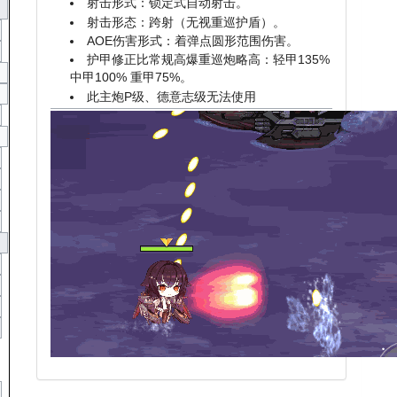
射击形式：锁定式自动射击。
射击形态：跨射（无视重巡护盾）。
AOE伤害形式：着弹点圆形范围伤害。
护甲修正比常规高爆重巡炮略高：轻甲135%
中甲100% 重甲75%。
此主炮P级、德意志级无法使用