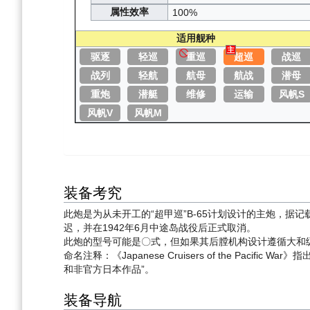
属性效率
100%
适用舰种
主
驱逐
轻巡
重巡
超巡
战巡
战列
轻航
航母
航战
潜母
重炮
潜艇
维修
运输
风帆S
风帆V
风帆M
装备考究
此炮是为从未开工的“超甲巡”B-65计划设计的主炮，据记
迟，并在1942年6月中途岛战役后正式取消。
此炮的型号可能是〇式，但如果其后膛机构设计遵循大和
命名注释：《Japanese Cruisers of the Pac
和非官方日本作品”。
装备导航