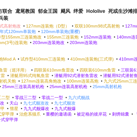
方联合
鸢尾教国
郁金王国
飓风
绊爱
Hololive
死或生沙滩
兵装
8式高射炮改
•
127mm连装炮（D型）
•
双联100mm98式高射炮
•
127
年式120mm单装炮
•
120mm单装炮(重樱)
作型155mm三连装炮改
•
155mm三连装炮
•
152mm连装炮
•
140mm
mm(3号)连装炮
•
203mm连装炮改
•
203mm连装炮
Mod.A
•
试作型410mm三连装炮
•
410mm连装炮(三式弹)
•
410mm
m鱼雷（巡洋用）
•
四联装610mm鱼雷改
•
四联装610mm鱼雷
•
三联装6
鱼雷
•
潜艇用95式纯氧鱼雷
•
潜艇用92式潜射鱼雷改
•
潜艇用92式潜射
高射机关炮
•
127mm连装高角炮改
•
100mm连装高炮
•
九六式25mm三
•
25mm三连装高射机枪
•
25mm连装高射机枪
•
25mm高射机枪
五二型
•
零战三二型
•
零战二一型
•
九六式舰战
改
•
天山
•
九七式舰攻改
•
九七式舰攻
型甲
•
彗星
•
九九式舰爆改
•
九九式舰爆
式穿甲弹
•
治愈系猫爪
•
重樱的邀请函
•
被定格的彼岸花
•
刺绣锦囊
•
一式穿甲弹