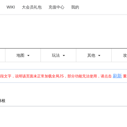
WIKI
大会员礼包
充值中心
我的
地图
玩法
其他
刷新
建出错，请点击
刷新
或页面右上WIKI功能中的刷新按钮清除页面缓存并刷新，
本段文字，说明该页面未正常加载全局JS，部分功能无法使用，请点击
重
林根