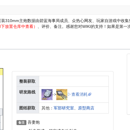
三联装310mm主炮数据由碧蓝海事局成员、众热心网友、玩家自游戏中收
卸下放置仓库中查看）
、评价、备注。感谢您对WIKI的支持！
如果是第一次
整装获取
研发路线
->
▷查看消耗
图纸获取
其他：
军部研究室
、
原型商店
吾妻炮
备注