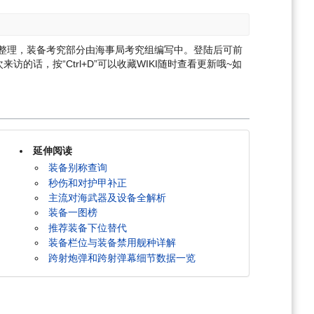
集整理，装备考究部分由海事局考究组编写中。登陆后可前
来访的话，按“Ctrl+D”可以收藏WIKI随时查看更新哦~
如
延伸阅读
装备别称查询
秒伤和对护甲补正
主流对海武器及设备全解析
装备一图榜
推荐装备下位替代
装备栏位与装备禁用舰种详解
跨射炮弹和跨射弹幕细节数据一览