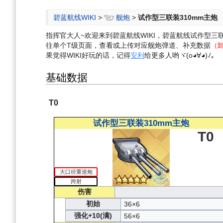
航
索
碧蓝航线WIKI
>
舰炮
>
试作型三联装310mm主炮
指挥官大人~欢迎来到碧蓝航线WIKI，碧蓝航线试作型
往单个T级页面，查看或上传对应舰炮弹道、补充数据
（
果觉得WIKI好玩的话，记得
安利
给更多人哟ヾ(o◕∀◕)ﾉ。
基础数据
T0
试作型三联装310mm主炮
T0
大口径重巡炮
跨射
伤害
初始
36×6
强化+10(满)
56×6