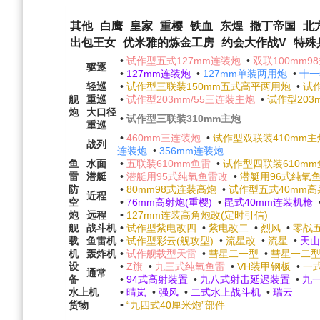
其他
白鹰
皇家
重樱
铁血
东煌
撒丁帝国
北
出包王女
优米雅的炼金工房
约会大作战V
特殊
•
试作型五式127mm连装炮
•
双联100mm9
驱逐
•
127mm连装炮
•
127mm单装两用炮
•
十一
轻巡
•
试作型三联装150mm五式高平两用炮
•
试
舰
重巡
•
试作型203mm/55三连装主炮
•
试作型203
炮
大口径
•
试作型三联装310mm主炮
重巡
•
460mm三连装炮
•
试作型双联装410mm主炮
战列
连装炮
•
356mm连装炮
鱼
水面
•
五联装610mm鱼雷
•
试作型四联装610m
雷
潜艇
•
潜艇用95式纯氧鱼雷改
•
潜艇用96式纯氧
防
•
80mm98式连装高炮
•
试作型五式40mm
近程
空
•
76mm高射炮(重樱)
•
毘式40mm连装机枪
炮
远程
•
127mm连装高角炮改(定时引信)
舰
战斗机
•
试作型紫电改四
•
紫电改二
•
烈风
•
零战
载
鱼雷机
•
试作型彩云(舰攻型)
•
流星改
•
流星
•
天山
机
轰炸机
•
试作舰载型天雷
•
彗星二一型
•
彗星一二
设
•
Z旗
•
九三式纯氧鱼雷
•
VH装甲钢板
•
一
通常
备
•
94式高射装置
•
九八式射击延迟装置
•
九
水上机
•
晴岚
•
强风
•
二式水上战斗机
•
瑞云
货物
•
“九四式40厘米炮”部件