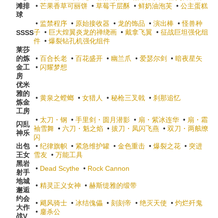
滩排
•
芒果香草可丽饼
•
草莓千层酥
•
鲜奶油泡芙
•
公主蛋糕
球
•
监禁程序
•
原始接收器
•
龙的饰品
•
演出棒
•
怪兽种
子
•
巨大煌翼炎龙的禅绕画
•
戴拿飞翼
•
征战巨坦强化组
SSSS
件
•
爆裂钻孔机强化组件
莱莎
的炼
•
百合长老
•
百花盛开
•
幽兰爪
•
爱瑟尔剑
•
暗夜星矢
金工
•
闪耀梦想
房
优米
雅的
•
黄泉之螳螂
•
女猎人
•
秘枪三叉戟
•
刹那追忆
炼金
工房
•
太刀・钢
•
手里剑・圆月潜影
•
扇・紫冰连华
•
扇・霜
闪乱
袖雪舞
•
六刀・魁之焰
•
拔刀・凤闪飞燕
•
双刀・两舷缭
神乐
闪
出包
•
纪律旗帜
•
紧急维护罐
•
金色重击
•
爆裂之花
•
突进
王女
雪友
•
万能工具
黑岩
•
Dead Scythe
•
Rock Cannon
射手
地城
•
精灵正义女神
•
赫斯缇雅的缎带
邂逅
约会
•
飓风骑士
•
冰结傀儡
•
刻刻帝
•
绝灭天使
•
灼烂歼鬼
大作
•
鏖杀公
战V