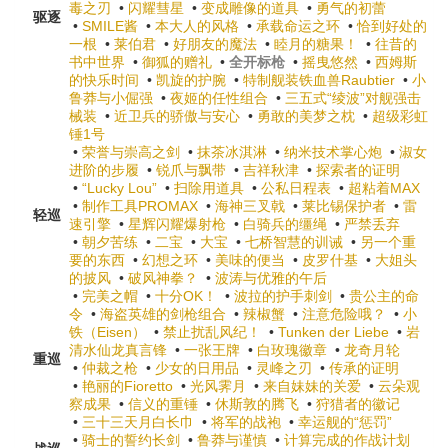
毒之刃
•
闪耀彗星
•
变成雕像的道具
•
勇气的初蕾
驱逐
•
SMILE酱
•
本大人的风格
•
承载命运之环
•
恰到好处的
一根
•
莱伯君
•
好朋友的魔法
•
睦月的糖果！
•
往昔的
书中世界
•
御狐的赠礼
•
全开标枪
•
摇曳悠然
•
西姆斯
的快乐时间
•
凯旋的护腕
•
特制舰装铁血兽Raubtier
•
小
鲁莽与小倔强
•
夜姬的任性组合
•
三五式“绫波”对舰强击
械装
•
近卫兵的骄傲与安心
•
勇敢的美梦之枕
•
超级彩虹
锤1号
•
荣誉与崇高之剑
•
抹茶冰淇淋
•
纳米技术掌心炮
•
淑女
进阶的步履
•
锐爪与飘带
•
吉祥秋津
•
探索者的证明
•
“Lucky Lou”
•
扫除用道具
•
公私日程表
•
超粘着MAX
•
制作工具PROMAX
•
海神三叉戟
•
莱比锡保护者
•
雷
轻巡
速引擎
•
星辉闪耀爆射枪
•
白骑兵的缰绳
•
严禁丢弃
•
朝夕苦练
•
二宝
•
大宝
•
七桥智慧的训诫
•
另一个重
要的东西
•
幻想之环
•
美味的便当
•
皮罗什基
•
大姐头
的披风
•
破风神拳？
•
波涛与优雅的午后
•
完美之帽
•
十分OK！
•
波拉的护手刺剑
•
贵公主的命
令
•
海盗英雄的剑枪组合
•
辣椒蟹
•
注意危险哦？
•
小
铁（Eisen）
•
禁止扰乱风纪！
•
Tunken der Liebe
•
岩
清水仙龙真言锋
•
一张王牌
•
白玫瑰徽章
•
龙奇月轮
重巡
•
仲裁之枪
•
少女的日用品
•
灵峰之刃
•
传承的证明
•
艳丽的Fioretto
•
光风霁月
•
来自妹妹的关爱
•
云朵观
察成果
•
信义的重锤
•
休斯敦的腾飞
•
狩猎者的徽记
•
三十三天月白长巾
•
将军的战袍
•
幸运舰的“惩罚”
•
骑士的誓约长剑
•
鲁莽与谨慎
•
计算完成的作战计划