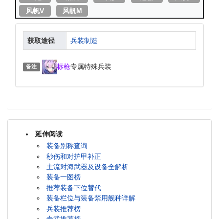
风帆V
风帆M
获取途径
兵装制造
标枪
专属特殊兵装
备注
延伸阅读
装备别称查询
秒伤和对护甲补正
主流对海武器及设备全解析
装备一图榜
推荐装备下位替代
装备栏位与装备禁用舰种详解
兵装推荐榜
专武推荐榜