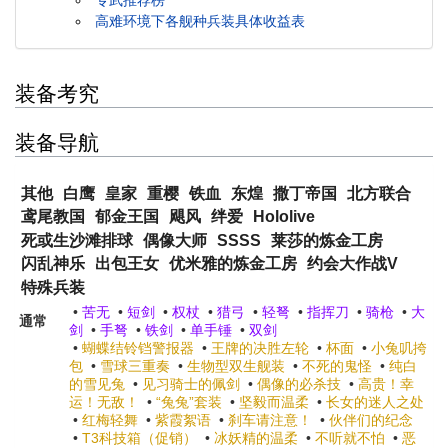
高难环境下各舰种兵装具体收益表
装备考究
装备导航
其他
白鹰
皇家
重樱
铁血
东煌
撒丁帝国
北方联合
鸢尾教国
郁金王国
飓风
绊爱
Hololive
死或生沙滩排球
偶像大师
SSSS
莱莎的炼金工房
闪乱神乐
出包王女
优米雅的炼金工房
约会大作战V
特殊兵装
•
苦无
•
短剑
•
权杖
•
猎弓
•
轻弩
•
指挥刀
•
骑枪
•
大
通常
剑
•
手弩
•
铁剑
•
单手锤
•
双剑
•
蝴蝶结铃铛警报器
•
王牌的决胜左轮
•
杯面
•
小兔叽挎
包
•
雪球三重奏
•
生物型双生舰装
•
不死的鬼怪
•
纯白
的雪见兔
•
见习骑士的佩剑
•
偶像的必杀技
•
高贵！幸
运！无敌！
•
“兔兔”套装
•
坚毅而温柔
•
长女的迷人之处
•
红梅轻舞
•
紫霞絮语
•
刹车请注意！
•
伙伴们的纪念
•
T3科技箱（促销）
•
冰妖精的温柔
•
不听就不怕
•
恶