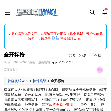
如果打开页面显示缩略图创建出错，请点击
刷新
或页面右上WIKI功
如果你看到本段文字，说明该页面未正常加载全局JS，部分功能无
能中的刷新按钮清除页面缓存并刷新，如果还有问题，请多尝试几
刷新
法使用，请点击
重新加载页面。
次。
全开标枪
刷
历
编
阅读
2023-03-16
更新
最新编辑:
qiye_07080711
跳
跳
页面贡献者 :
到
到
导
搜
碧蓝航线WIKI
>
特殊兵装
>
全开标枪
航
索
指挥官大人~欢迎来到碧蓝航线WIKI，碧蓝航线全开标枪数据由碧蓝
海事局成员、众热心网友、玩家自游戏中收集整理，装备考究部分
由海事局考究组编写中。登陆后可前往单个T级页面，查看或上传对
应舰炮弹道、补充数据
（卸下放置仓库中查看）
、评价、备注。感
谢您对WIKI的支持！
如果是第一次来访的话，按“Ctrl+D”可以收藏