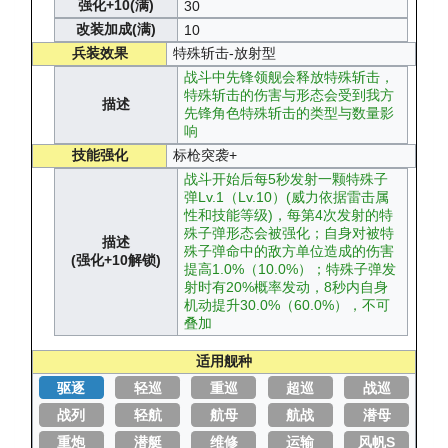
强化+10(满)
30
改装加成(满)
10
兵装效果
特殊斩击-放射型
战斗中先锋领舰会释放特殊斩击，
特殊斩击的伤害与形态会受到我方
描述
先锋角色特殊斩击的类型与数量影
响
技能强化
标枪突袭+
战斗开始后每5秒发射一颗特殊子
弹Lv.1（Lv.10）(威力依据雷击属
性和技能等级)，每第4次发射的特
殊子弹形态会被强化；自身对被特
描述
殊子弹命中的敌方单位造成的伤害
(强化+10解锁)
提高1.0%（10.0%）；特殊子弹发
射时有20%概率发动，8秒内自身
机动提升30.0%（60.0%），不可
叠加
适用舰种
驱逐
轻巡
重巡
超巡
战巡
战列
轻航
航母
航战
潜母
重炮
潜艇
维修
运输
风帆S