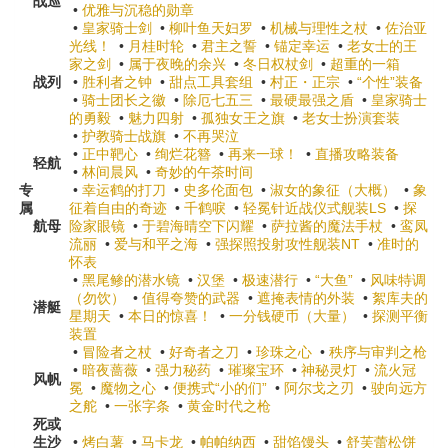
战巡
•
优雅与沉稳的勋章
•
皇家骑士剑
•
柳叶鱼天妇罗
•
机械与理性之杖
•
佐治亚
光线！
•
月桂时轮
•
君主之誓
•
锚定幸运
•
老女士的王
家之剑
•
属于夜晚的余兴
•
冬日权杖剑
•
超重的一箱
战列
•
胜利者之钟
•
甜点工具套组
•
村正・正宗
•
“个性”装备
•
骑士团长之徽
•
除厄七五三
•
最硬最强之盾
•
皇家骑士
的勇毅
•
魅力四射
•
孤独女王之旗
•
老女士扮演套装
•
护教骑士战旗
•
不再哭泣
•
正中靶心
•
绚烂花簪
•
再来一球！
•
直播攻略装备
轻航
•
林间晨风
•
奇妙的午茶时间
专
•
幸运鹤的打刀
•
史多伦面包
•
淑女的象征（大概）
•
象
属
征着自由的奇迹
•
千鹤唳
•
轻冕针近战仪式舰装LS
•
探
航母
险家眼镜
•
于碧海晴空下闪耀
•
萨拉酱的魔法手杖
•
鸾凤
流丽
•
爱与和平之海
•
强探照投射攻性舰装NT
•
准时的
怀表
•
黑尾鲹的潜水镜
•
汉堡
•
极速潜行
•
“大鱼”
•
风味特调
（勿饮）
•
值得夸赞的武器
•
遮掩表情的外装
•
絮库夫的
潜艇
星期天
•
本日的惊喜！
•
一分钱硬币（大量）
•
探测平衡
装置
•
冒险者之杖
•
好奇者之刀
•
珍珠之心
•
秩序与审判之枪
•
暗夜蔷薇
•
强力秘药
•
璀璨宝环
•
神秘灵灯
•
流火冠
风帆
冕
•
魔物之心
•
便携式“小的们”
•
阿尔戈之刃
•
驶向远方
之舵
•
一张字条
•
黄金时代之枪
死或
生沙
•
烤白薯
•
马卡龙
•
帕帕纳西
•
甜馅馒头
•
舒芙蕾松饼