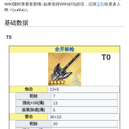
WIKI随时查看更新哦~
如果觉得WIKI好玩的话，记得
安利
给更多人
哟ヾ(o◕∀◕)ﾉ。
基础数据
T0
全开标枪
T0
炮击
13+5
初始
7
强化+10(满)
13
改装加成(满)
5
雷击
30+10
初始
20