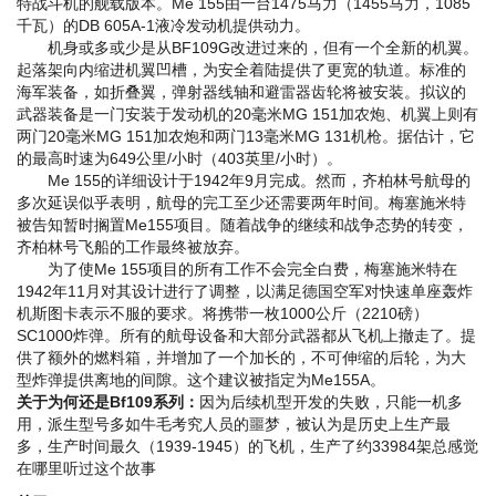
特战斗机的舰载版本。Me 155由一台1475马力（1455马力，1085
千瓦）的DB 605A-1液冷发动机提供动力。
机身或多或少是从BF109G改进过来的，但有一个全新的机翼。
起落架向内缩进机翼凹槽，为安全着陆提供了更宽的轨道。标准的
海军装备，如折叠翼，弹射器线轴和避雷器齿轮将被安装。拟议的
武器装备是一门安装于发动机的20毫米MG 151加农炮、机翼上则有
两门20毫米MG 151加农炮和两门13毫米MG 131机枪。据估计，它
的最高时速为649公里/小时（403英里/小时）。
Me 155的详细设计于1942年9月完成。然而，齐柏林号航母的
多次延误似乎表明，航母的完工至少还需要两年时间。梅塞施米特
被告知暂时搁置Me155项目。随着战争的继续和战争态势的转变，
齐柏林号飞船的工作最终被放弃。
为了使Me 155项目的所有工作不会完全白费，梅塞施米特在
1942年11月对其设计进行了调整，以满足德国空军对快速单座轰炸
机
斯图卡表示不服
的要求。将携带一枚1000公斤（2210磅）
SC1000炸弹。所有的航母设备和大部分武器都从飞机上撤走了。提
供了额外的燃料箱，并增加了一个加长的，不可伸缩的后轮，为大
型炸弹提供离地的间隙。这个建议被指定为Me155A。
关于为何还是Bf109系列：
因为后续机型开发的失败，只能一机多
用，派生型号多如牛毛
考究人员的噩梦
，被认为是历史上生产最
多，生产时间最久（1939-1945）的飞机，生产了约33984架
总感觉
在哪里听过这个故事