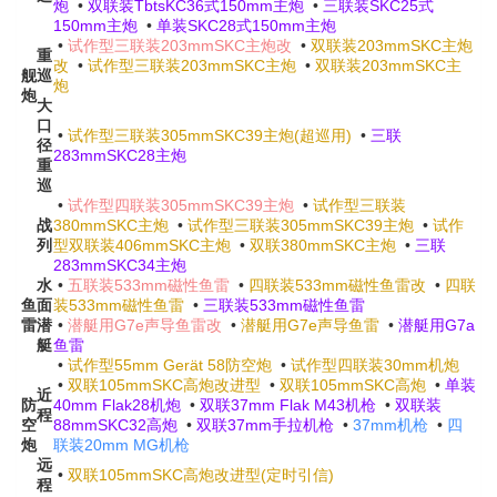
炮
•
双联装TbtsKC36式150mm主炮
•
三联装SKC25式
150mm主炮
•
单装SKC28式150mm主炮
•
试作型三联装203mmSKC主炮改
•
双联装203mmSKC主炮
重
改
•
试作型三联装203mmSKC主炮
•
双联装203mmSKC主
舰
巡
炮
炮
大
口
•
试作型三联装305mmSKC39主炮(超巡用)
•
三联
径
283mmSKC28主炮
重
巡
•
试作型四联装305mmSKC39主炮
•
试作型三联装
战
380mmSKC主炮
•
试作型三联装305mmSKC39主炮
•
试作
列
型双联装406mmSKC主炮
•
双联380mmSKC主炮
•
三联
283mmSKC34主炮
水
•
五联装533mm磁性鱼雷
•
四联装533mm磁性鱼雷改
•
四联
鱼
面
装533mm磁性鱼雷
•
三联装533mm磁性鱼雷
雷
潜
•
潜艇用G7e声导鱼雷改
•
潜艇用G7e声导鱼雷
•
潜艇用G7a
艇
鱼雷
•
试作型55mm Gerät 58防空炮
•
试作型四联装30mm机炮
•
双联105mmSKC高炮改进型
•
双联105mmSKC高炮
•
单装
近
防
40mm Flak28机炮
•
双联37mm Flak M43机枪
•
双联装
程
空
88mmSKC32高炮
•
双联37mm手拉机枪
•
37mm机枪
•
四
炮
联装20mm MG机枪
远
•
双联105mmSKC高炮改进型(定时引信)
程