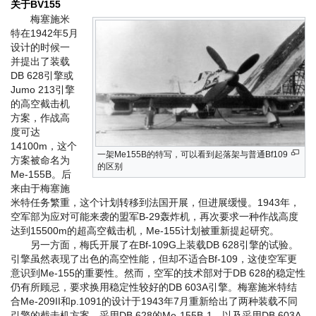
关于BV155
梅塞施米
特在1942年5月
设计的时候一
并提出了装载
DB 628引擎或
Jumo 213引擎
的高空截击机
方案，作战高
度可达
14100m，这个
一架Me155B的特写，可以看到起落架与普通Bf109
方案被命名为
的区别
Me-155B。后
来由于梅塞施
米特任务繁重，这个计划转移到法国开展，但进展缓慢。1943年，
空军部为应对可能来袭的盟军B-29轰炸机，再次要求一种作战高度
达到15500m的超高空截击机，Me-155计划被重新提起研究。
另一方面，梅氏开展了在Bf-109G上装载DB 628引擎的试验。
引擎虽然表现了出色的高空性能，但却不适合Bf-109，这使空军更
意识到Me-155的重要性。然而，空军的技术部对于DB 628的稳定性
仍有所顾忌，要求换用稳定性较好的DB 603A引擎。梅塞施米特结
合Me-209II和p.1091的设计于1943年7月重新给出了两种装载不同
引擎的截击机方案，采用DB 628的Me-155B-1，以及采用DB 603A