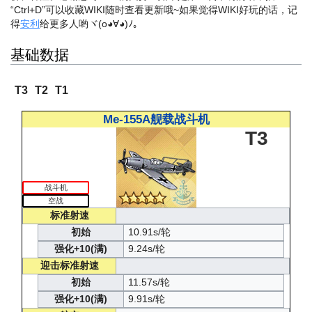
“Ctrl+D”可以收藏WIKI随时查看更新哦~
如果觉得WIKI好玩的话，记
得
安利
给更多人哟ヾ(o◕∀◕)ﾉ。
基础数据
T3
T2
T1
Me-155A舰载战斗机
T3
战斗机
空战
标准射速
初始
10.91s/轮
强化+10(满)
9.24s/轮
迎击标准射速
初始
11.57s/轮
强化+10(满)
9.91s/轮