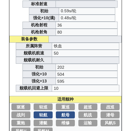
标准射速
初始
0.59s/轮
强化+10(满)
0.48s/轮
机枪射程
36
机枪射角
80
装备参数
所属阵营
铁血
舰载机航速
50
舰载机耐久
初始
202
强化+10
504
强化+13
595
舰载机回避上限
10
适用舰种
驱逐
轻巡
重巡
超巡
战巡
战列
轻航
航母
航战
潜母
重炮
潜艇
维修
运输
风帆S
风帆V
风帆M