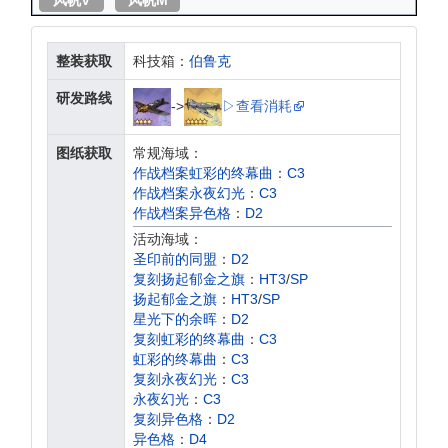
整装获取
科技箱：
伯鲁克
研发路线
->
▷查看消耗
图纸获取
常规海域：
作战档案虹彩的终幕曲
：
C3
作战档案永夜幻光
：
C3
作战档案异色格
：
D2
活动海域：
圣印前的同盟
：
D2
复刻扬起郁金之旗
：
HT3
/
SP
扬起郁金之旗
：
HT3
/
SP
星光下的余晖
：
D2
复刻虹彩的终幕曲
：
C3
虹彩的终幕曲
：
C3
复刻永夜幻光
：
C3
永夜幻光
：
C3
复刻异色格
：
D2
异色格
：
D4