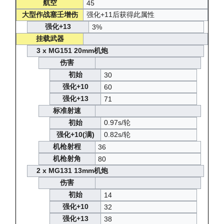
航空
45
大型作战塞壬增伤
强化+11后获得此属性
强化+13
3%
挂载武器
3 x MG151 20mm机炮
伤害
初始
30
强化+10
60
强化+13
71
标准射速
初始
0.97s/轮
强化+10(满)
0.82s/轮
机枪射程
36
机枪射角
80
2 x MG131 13mm机炮
伤害
初始
14
强化+10
32
强化+13
38