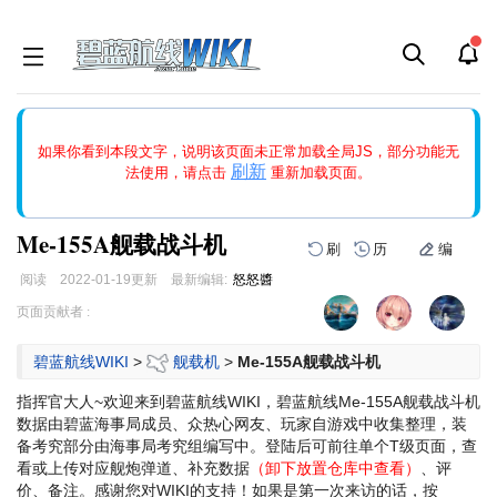
如果打开页面显示缩略图创建出错，请点击
刷新
或页面右上WIKI功
如果你看到本段文字，说明该页面未正常加载全局JS，部分功能无
能中的刷新按钮清除页面缓存并刷新，如果还有问题，请多尝试几
刷新
法使用，请点击
重新加载页面。
次。
Me-155A舰载战斗机
刷
历
编
阅读
2022-01-19
更新
最新编辑:
怒怒醬
跳
跳
页面贡献者 :
到
到
导
搜
碧蓝航线WIKI
>
舰载机
>
Me-155A舰载战斗机
航
索
指挥官大人~欢迎来到碧蓝航线WIKI，碧蓝航线Me-155A舰载战斗机
数据由碧蓝海事局成员、众热心网友、玩家自游戏中收集整理，装
备考究部分由海事局考究组编写中。登陆后可前往单个T级页面，查
看或上传对应舰炮弹道、补充数据
（卸下放置仓库中查看）
、评
价、备注。感谢您对WIKI的支持！
如果是第一次来访的话，按