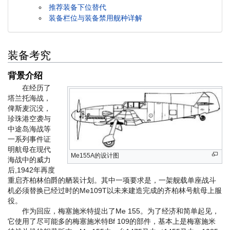
推荐装备下位替代
装备栏位与装备禁用舰种详解
装备考究
背景介绍
在经历了
塔兰托海战，
俾斯麦沉没，
珍珠港空袭与
中途岛海战等
一系列事件证
明航母在现代
Me155A的设计图
海战中的威力
后,1942年再度
重启齐柏林伯爵的舾装计划。其中一项要求是，一架舰载单座战斗
机必须替换已经过时的Me109T以未来建造完成的齐柏林号航母上服
役。
作为回应，梅塞施米特提出了Me 155。为了经济和简单起见，
它使用了尽可能多的梅塞施米特Bf 109的部件，基本上是梅塞施米