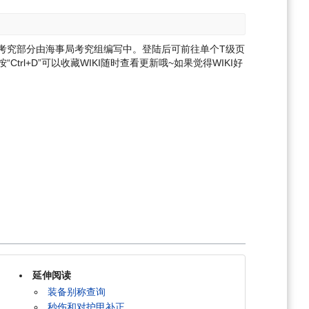
备考究部分由海事局考究组编写中。登陆后可前往单个T级页
Ctrl+D”可以收藏WIKI随时查看更新哦~
如果觉得WIKI好
延伸阅读
装备别称查询
秒伤和对护甲补正