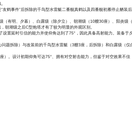
似。
是“友鹤事件”后拆除的千鸟型水雷艇二番舰真鹤以及四番舰初雁停止舾装
春级（有明、夕暮）、白露级（除夕立）、朝潮级（10艘30座）、阳炎级（
似，朝潮级之后C型炮塔才有了较为明显的外观区别。
了设置延时引信的能力并使仰角达到了75°，因此具备高射能力。装备于夕
心问题拆除）与改装前的千鸟型水雷艇（3艘3座，后拆除）和白露级（
）。设计初期仰角可达75°、拥有对空射击能力，但鉴于对空效果不佳，后改为