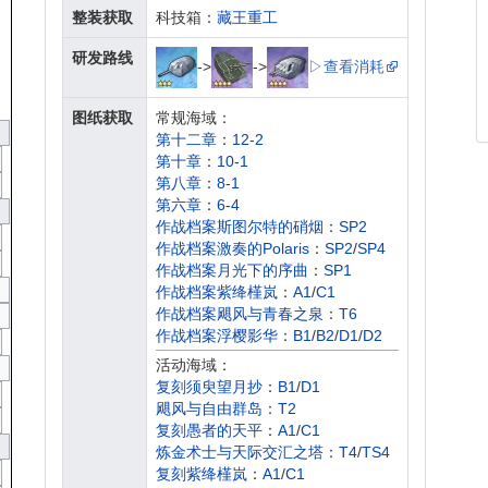
整装获取
科技箱：
藏王重工
研发路线
->
->
▷查看消耗
图纸获取
常规海域：
第十二章
：
12-2
第十章
：
10-1
第八章
：
8-1
第六章
：
6-4
作战档案斯图尔特的硝烟
：
SP2
作战档案激奏的Polaris
：
SP2
/
SP4
作战档案月光下的序曲
：
SP1
作战档案紫绛槿岚
：
A1
/
C1
作战档案飓风与青春之泉
：
T6
作战档案浮樱影华
：
B1
/
B2
/
D1
/
D2
作战档案苍红的回响
：
B1
/
D1
活动海域：
作战档案墨染
：
A1
/
A4
/
C1
/
C4
复刻须臾望月抄
：
B1
/
D1
作战档案光与影的鸢尾之华
：
B2
/
D2
飓风与自由群岛
：
T2
作战档案红染
：
A1
/
C1
复刻愚者的天平
：
A1
/
C1
炼金术士与天际交汇之塔
：
T4
/
TS4
复刻紫绛槿岚
：
A1
/
C1