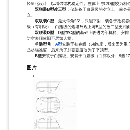
轻量化设计，以增强结构稳定性。整体上与C/D型较为相
双联装B型改三型
：仅装备于白露级的夕立上，前身
立。
双联装C型
：最大仰角55°，只能平射，装备于改初
级（有明级）、白露级的炮塔外观上与B型的改二型更相
双联装D型
：D型在C型的基础上改进内部机构、安排
防空表现依旧不尽如人意。
单装型号
：
A型
安装于初春级（6艘6座，后来因为重
凸起瞄准窗，后来为了加强强度改为了平顶型。
B型
安装于白露级。安装于白露级（白露以外、9艘27座
图片