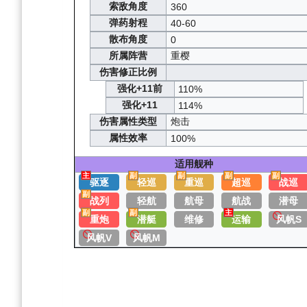
索敌角度
360
弹药射程
40-60
散布角度
0
所属阵营
重樱
伤害修正比例
强化+11前
110%
强化+11
114%
伤害属性类型
炮击
属性效率
100%
适用舰种
主
副
副
副
副
驱逐
轻巡
重巡
超巡
战巡
副
战列
轻航
航母
航战
潜母
副
副
主
重炮
潜艇
维修
运输
风帆S
风帆V
风帆M