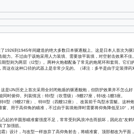
了1926到1945年间建造的绝大多数日本驱逐舰上。这是日本人首次为
击能力。不过由于该炮采用人力装填、需要放平装填，对空射击效果不佳
期型则为两层（I2型）。两种火炮都配备了常见的炮尾环和套筒。它们的
，而这在这种口径的武器上是非常少见的。（译注：多半是由于定装弹药
射击。这是IJN历史上首次采用全封闭炮盾的驱逐舰炮，但防护效果并不怎
同时俯仰。列装情况：特I型（吹雪级）-9艘27座，特I改-1艘3座。
特II型（9艘27座）、特III型（四艘12座）、改装前千鸟型水雷艇。
准窗、用于高仰角的瞄准，不过由于装填炮弹时需要将仰角降低至10°，
凸起的半圆形瞄准窗强度不足，常常受到风浪冲击而损坏，因此在“友鹤
装了加强筋。
初霜）设计，与改型一样放弃了高仰角射击，将瞄准窗、顶部都改为平面，