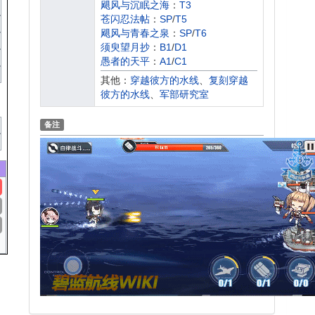
飓风与沉眠之海
：
T3
苍闪忍法帖
：
SP
/
T5
飓风与青春之泉
：
SP
/
T6
须臾望月抄
：
B1
/
D1
愚者的天平
：
A1
/
C1
紫绛槿岚
：
A1
/
B3
/
C1
其他：
穿越彼方的水线
、
复刻穿越
复刻浮樱影华
：
B1
/
B2
/
D1
/
D2
彼方的水线
、
军部研究室
复刻苍红的回响
：
B1
/
D1
浮樱影华
：
B1
/
B2
/
D1
/
D2
备注
虚拟与真实的双向镜
：
T6
激奏的Polaris
：
SP2
/
SP4
复刻光与影的鸢尾之华
：
B2
/
D2
复刻墨染
：
A1
/
A4
/
C1
/
C4
苍红的回响
：
B1
/
D1
斯图尔特的硝烟
：
SP2
光与影的鸢尾之华
：
B2
/
D2
月光下的序曲
：
SP1
墨染
：
A1
/
A4
/
C1
/
C4
复刻红染
：
A1
/
C1
异次元
：
SP3
红染
：
A1
/
C1