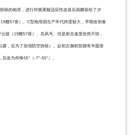
后拆除的炮塔，进行对驱逐舰适应性改装后就舾装给了夕
19艘57座）。C型炮塔因生产年代跨度较大，早期改初春
云级（19艘57座）、岛风号。但是射击速度依然不快，
仅白露，后为了加强防空拆除）。起初左侧前部拥有半圆形
仰角55°（-7°-55°）。