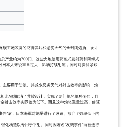
驱逐舰主炮装备的防御弹片和恶劣天气的全封闭炮盾。设计
。
总产量约为700门。这些火炮使用药包式发射药和隔螺式
对日本人来说重量过大，影响持续射速，同时对资源紧缺
么好，主要用于防浪、并减少恶劣天气对射击效率的影响（炮
这种炮相比A型取消了共鞍设计，实现了两门炮的单独俯仰，且
对空射击效率实际较为低下。而且这种炮塔重量过高，使驱
事件”后，日本海军对炮塔进行了改造、放弃了效率低下的
强化构造以专用于平射。同时因著名“友鹤事件”而被进行