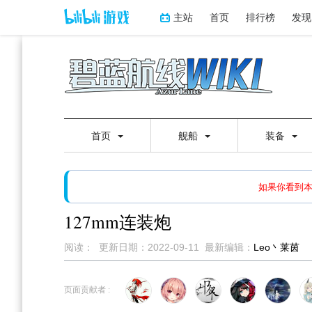
主站
首页
排行榜
发现
首页
舰船
装备
如果打开页面显示缩略图创
如果你看到
127mm连装炮
阅读：
更新日期：
2022-09-11
最新编辑：
Leo丶莱茵
跳
跳
到
到
页面贡献者 :
导
搜