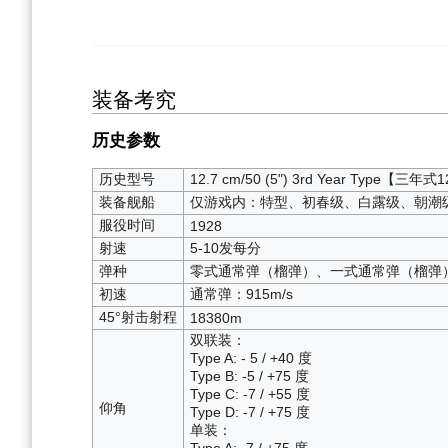
装备考究
历史参数
历史型号
12.7 cm/50 (5") 3rd Year Type【三年
装备舰船
仅游戏内：特型、初春级、白露级、朝潮
服役时间
1928
射速
5-10发每分
弹种
零式通常弹（榴弹）、一式通常弹（榴弹
初速
通常弹：915m/s
45°射击射程
18380m
双联装：
Type A: - 5 / +40 度
Type B: -5 / +75 度
Type C: -7 / +55 度
仰角
Type D: -7 / +75 度
单装：
Type A: -7 / +75 度