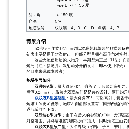
Type B: -7 / +55 度
旋回角
+/- 150 度
穿深
N/A
炮塔型号
双联装：A、B、C、D；单装：A、B
背景介绍
50倍径三年式127mm炮以双联装和单装的形式装备在
初衷主要是用于对海射击，但部分型号拥有高仰角对空射
这些火炮使用层紧式炮身，早期型为三层（I1型）而后
炮闩（注：指炮弹和发射药分开的设计，即不使用弹壳）
的日本来说成本过高）
炮塔型号细分
双联装A型
：最大仰角40°、俯角-7°，只能对海
盾厚3.2mm）。虽然为双联装但是是共鞍设计、两门炮只能
双联装B型基础型
：最大仰角75°，可以高射，装备于
炮塔主体更加低矮，炮塔左侧前部设置有半圆形凸起的瞄
逐舰适航性下降。
双联装B型改型
：由于在后来的实际航行中，发现高高
对空射击、并将瞄准窗顶部改为平顶式，同时炮塔正面安
双联装B型改二型
：为初春级（初春、子日、若叶、