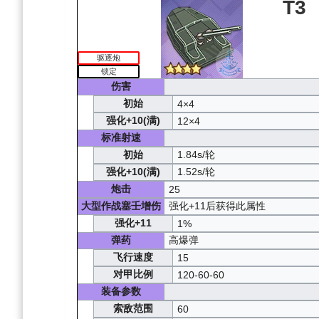
T3
驱逐炮
锁定
伤害
初始
4×4
强化+10(满)
12×4
标准射速
初始
1.84s/轮
强化+10(满)
1.52s/轮
炮击
25
大型作战塞壬增伤
强化+11后获得此属性
强化+11
1%
弹药
高爆弹
飞行速度
15
对甲比例
120-60-60
装备参数
索敌范围
60