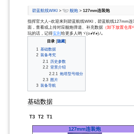
航
索
碧蓝航线WIKI
>
舰炮
>
127mm连装炮
指挥官大人~欢迎来到碧蓝航线WIKI，碧蓝航线127
面，查看或上传对应舰炮弹道、补充数据
（卸下放置仓库
玩的话，记得
安利
给更多人哟ヾ(o◕∀◕)ﾉ。
目录
1
基础数据
2
装备考究
2.1
历史参数
2.2
背景介绍
2.2.1
炮塔型号细分
2.3
图片
3
装备导航
基础数据
T3
T2
T1
127mm连装炮