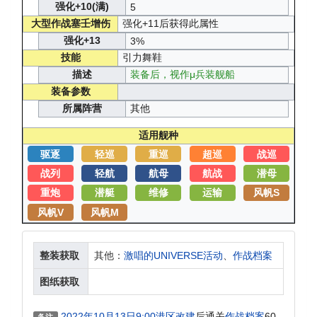
强化+10(满)
5
大型作战塞壬增伤
强化+11后获得此属性
强化+13
3%
技能
引力舞鞋
描述
装备后，视作μ兵装舰船
装备参数
所属阵营
其他
适用舰种
驱逐
轻巡
重巡
超巡
战巡
战列
轻航
航母
航战
潜母
重炮
潜艇
维修
运输
风帆S
风帆V
风帆M
整装获取
其他：
激唱的UNIVERSE活动
、
作战档案
图纸获取
2022年10月13日9:00港区改建
后通关
作战档案
60
备注