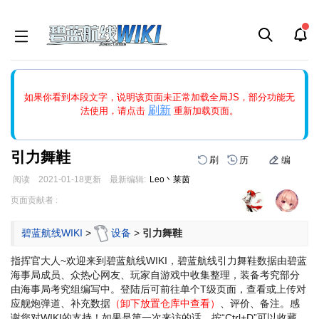
如果打开页面显示缩略图创建出错，请点击
刷新
或页面右上WIKI功
如果你看到本段文字，说明该页面未正常加载全局JS，部分功能无
能中的刷新按钮清除页面缓存并刷新，如果还有问题，请多尝试几
刷新
法使用，请点击
重新加载页面。
次。
引力舞鞋
刷
历
编
阅读
2021-01-18
更新
最新编辑:
Leo丶莱茵
跳
跳
页面贡献者 :
到
到
导
搜
碧蓝航线WIKI
>
设备
>
引力舞鞋
航
索
指挥官大人~欢迎来到碧蓝航线WIKI，碧蓝航线引力舞鞋数据由碧蓝
海事局成员、众热心网友、玩家自游戏中收集整理，装备考究部分
由海事局考究组编写中。登陆后可前往单个T级页面，查看或上传对
应舰炮弹道、补充数据
（卸下放置仓库中查看）
、评价、备注。感
谢您对WIKI的支持！
如果是第一次来访的话，按“Ctrl+D”可以收藏