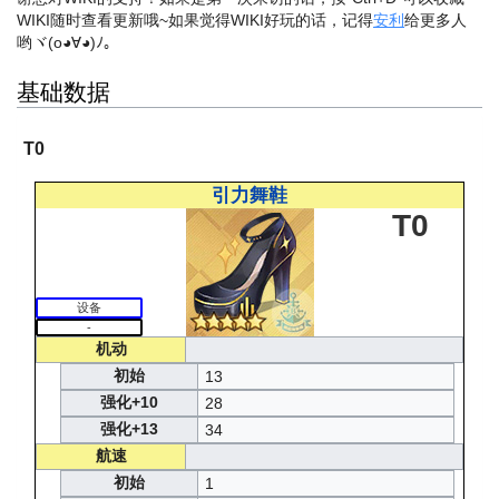
WIKI随时查看更新哦~
如果觉得WIKI好玩的话，记得
安利
给更多人
哟ヾ(o◕∀◕)ﾉ。
基础数据
T0
引力舞鞋
T0
设备
-
机动
初始
13
强化+10
28
强化+13
34
航速
初始
1