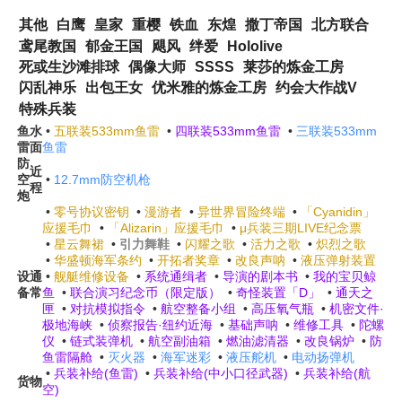
其他
白鹰
皇家
重樱
铁血
东煌
撒丁帝国
北方联合
鸢尾教国
郁金王国
飓风
绊爱
Hololive
死或生沙滩排球
偶像大师
SSSS
莱莎的炼金工房
闪乱神乐
出包王女
优米雅的炼金工房
约会大作战V
特殊兵装
鱼
水
•
五联装533mm鱼雷
•
四联装533mm鱼雷
•
三联装533mm
雷
面
鱼雷
防
近
空
•
12.7mm防空机枪
程
炮
•
零号协议密钥
•
漫游者
•
异世界冒险终端
•
「Cyanidin」
应援毛巾
•
「Alizarin」应援毛巾
•
μ兵装三期LIVE纪念票
•
星云舞裙
•
引力舞鞋
•
闪耀之歌
•
活力之歌
•
炽烈之歌
•
华盛顿海军条约
•
开拓者奖章
•
改良声呐
•
液压弹射装置
设
通
•
舰艇维修设备
•
系统通缉者
•
导演的剧本书
•
我的宝贝鲸
备
常
鱼
•
联合演习纪念币（限定版）
•
奇怪装置「D」
•
通天之
匣
•
对抗模拟指令
•
航空整备小组
•
高压氧气瓶
•
机密文件·
极地海峡
•
侦察报告·纽约近海
•
基础声呐
•
维修工具
•
陀螺
仪
•
链式装弹机
•
航空副油箱
•
燃油滤清器
•
改良锅炉
•
防
鱼雷隔舱
•
灭火器
•
海军迷彩
•
液压舵机
•
电动扬弹机
•
兵装补给(鱼雷)
•
兵装补给(中小口径武器)
•
兵装补给(航
货物
空)