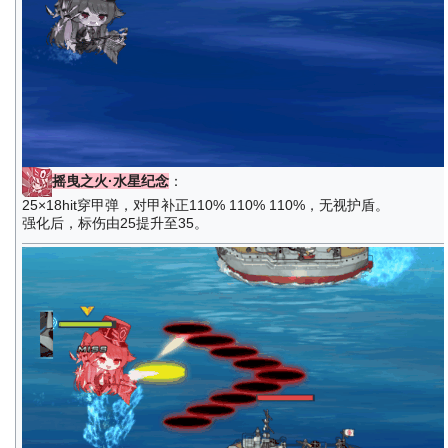
摇曳之火·水星纪念
：
25×18hit穿甲弹，对甲补正110% 110% 110%，无视护盾。
强化后，标伤由25提升至35。