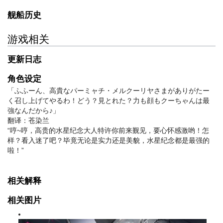
舰船历史
游戏相关
更新日志
角色设定
「ふふーん、高貴なパーミャチ・メルクーリヤさまがありがたー
く召し上げてやるわ！どう？見とれた？力も顔もクーちゃんは最
強なんだから♪」
翻译：苍染兰
“哼~哼，高贵的水星纪念大人特许你前来觐见，要心怀感激哟！怎
样？看入迷了吧？毕竟无论是实力还是美貌，水星纪念都是最强的
啦！”
相关解释
相关图片