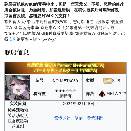
到碧蓝航线WIKI的完善中来，但是一些无意义、不妥、恶意的修改
则会被回退、乃至封禁。如发现错误，在确认核实后可编辑修改，
或留言反馈。感谢您对WIKI的支持！
指挥官大人~欢迎来到碧蓝航线WIKI，您可以通过百度搜索“碧蓝航
线WIKI 碧蓝海事局”直达本WIKI！如果是第一次来访的话，按
“Ctrl+D”可以收藏WIKI随时查看更新哦~
如果觉得WIKI好玩的话，记
得
安利
给更多人哟ヾ(o◕∀◕)ﾉ。
舰船信息
水星纪念·META
Pamiat' Merkuria(META)
パーミャチ・メルクーリヤ(META)
编号
类型
轻巡
NO.
META030
★★★☆☆☆
META-???
稀有度
阵营
超稀有
实装
日期
2024年02月29日
相关
活动
相
关活动默认
雪境迷踪
、
复刻：雪境迷踪
包含该活动
的复刻