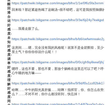
https://patchwiki.biligame.com/images/blhx/1/1e/0f6z5fa3xr
醒
回
回来啦？那赶紧趁热喝了这碗汤~很不错吧，这可是我按照御膳的
港
台
https://patchwiki.biligame.com/images/blhx/3/3e/6ji24y7kwkjpd
词
好
……我看走眼了么。
感
度-
未
https://patchwiki.biligame.com/images/blhx/b/b6/oefwmreakc2y1
知
好
这房间……嗯，完全没有我的风格呢！就算不是金碧辉煌，至少
感
里土气？你你你你说什么呢！！
度-
调
https://patchwiki.biligame.com/images/blhx/0/0c/gfr8q4kew0j
率
好
嗯哼，这也不要，那也不要，那放个躺椅在这里总可以了吧？哼
感
心午睡的地方嘛——
度-
理
https://patchwiki.biligame.com/images/blhx/9/9d/f0u1zz82bi
解
好
哈啊……中午的阳光真舒服……哇啊！指挥官，你、你怎么在旁
感
么？……不对不对，你什么都没听到，快忘掉！
度-
同
https://patchwiki.biligame.com/images/blhx/1/14/87kvx0g1u