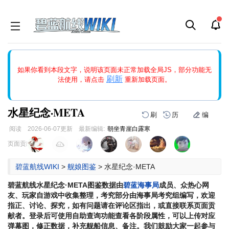
如果打开页面显示缩略图创建出错，请点击
刷新
或页面右上WIKI功
如果你看到本段文字，说明该页面未正常加载全局JS，部分功能无
能中的刷新按钮清除页面缓存并刷新，如果还有问题，请多尝试几
刷新
法使用，请点击
重新加载页面。
次。
水星纪念·META
刷
历
编
阅读
2026-06-07
更新
最新编辑:
朝坐青崖白露寒
跳
跳
页面贡献者 :
到
到
导
搜
碧蓝航线WIKI
>
舰娘图鉴
>
水星纪念·META
航
索
碧蓝航线
水星纪念·META
图鉴数据由
碧蓝海事局
成员、众热心网
友、玩家自游戏中收集整理，考究部分由海事局考究组编写，欢迎
指正、讨论、探究，如有问题请在评论区指出，或直接联系页面贡
献者。登录后可使用自助查询功能查看各阶段属性，可以上传对应
弹幕图，修正数据，补充舰船信息、备注。我们鼓励大家一起参与