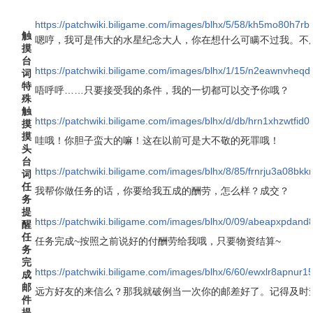
https://patchwiki.biligame.com/images/blhx/5/58/kh5mo80h7r
触
嗯哼，我可是伟大的水星纪念大人，你在想什么可瞒不过我。不
摸
台
https://patchwiki.biligame.com/images/blhx/1/15/n2eawnvhe
词
特
唔呼呼……只要接受我的条件，我的一切都可以交予你哦？
殊
触
https://patchwiki.biligame.com/images/blhx/d/db/hrn1xhzwtfid0
摸
摸
哇哦！你胆子蛮大的嘛！这在以前可是大不敬的死罪哦！
头
台
https://patchwiki.biligame.com/images/blhx/8/85/frnrju3a08b
词
任
我帮你做任务的话，你要给我五成的酬劳，怎么样？成交？
务
提
https://patchwiki.biligame.com/images/blhx/0/09/abeapxpd
醒
任
任务完成~按照之前说好的付酬劳给我哦，只要物资结算~
务
完
https://patchwiki.biligame.com/images/blhx/6/60/ewxlr8apn
成
邮
远方好友的来信么？那我就破例当一次你的邮差好了。记得及时
件
提