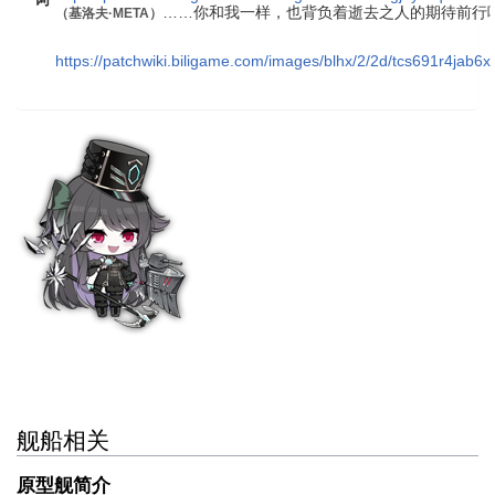
……你和我一样，也背负着逝去之人的期待前行
（
基洛夫·META
）
https://patchwiki.biligame.com/images/blhx/2/2d/tcs691r4jab6
舰船相关
原型舰简介