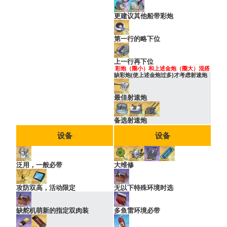
更建议其他船带彩炮
第一行的略下位
上一行再下位
彩炮（圈小）和上述金炮（圈大）混搭
缺彩炮(使上述金炮过多)才考虑射速炮
最佳射速炮
备选射速炮
设备
设备
泛用，一般必带
大维修
攻防双高，活动限定
无以下特殊环境时选
缺舵机萌新的指定双肉装
多鱼雷环境必带