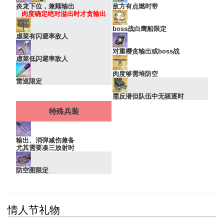
炎龙下位，兼顾输出
敌方有点燃时带
肉度确定绝对溢出时才贪输出
boss战白鹰船限定
虐菜有闪避率敌人
对重樱贪输出或boss战
虐菜低闪避率敌人
肉度够需堆防空
雷巡限定
需反潜但队伍中无驱逐时
特殊兵装
输出、消弹减伤兼备
尤其需要凑三放射时
防空图限定
情人节礼物