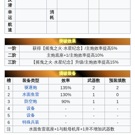
潜
幸
消
运
耗
航
速
突破效果
一阶
获得【摇曳之火·水星纪念】/主炮效率提高5%
二阶
主炮底座+1/主炮效率提高10%
三阶
【摇曳之火·水星纪念】升级/主炮效率提高15%
满破装备
槽
装备类型
效率
武器数
预装填数
驱逐炮
1
135%
2
2
水面鱼雷
2
130%
1
0
防空炮
3
90%
1
1
设备
4
-
-
-
设备
5
-
-
-
特殊兵装
6
-
-
-
注
水面鱼雷底座+1与航母机库+1并不增加武器数