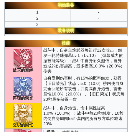
初始装备
1
-
2
-
3
-
装备说明
技能
战斗中，自身主炮武器每进行12次攻击，触
发一轮特殊弹幕Lv.1（Lv.10）（弹幕威力依
据技能等级）；战斗中自身耐久越低，自身
造成的伤害越高，最多提高10.0%（20.0%）
破灭的牵绊
伤害
自身受到伤害时，有15%的概率触发，获得
【旧日荣光】状态，5.0（10.0）秒内使自身
完全回避所有攻击，并提高自身炮击、雷击
属性10.0%（20.0%），【旧日荣光】状态每
再现的荣光
20秒最多获得一次
战斗中，自身炮击、命中属性提高
1.0%（10.0%）；战斗中每20秒触发，10秒
内使自身周围55距离内的所有敌方单位减速
20%
交织的回忆