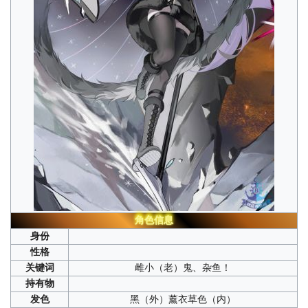
角色信息
身份
性格
关键词
雌小
（老）
鬼、杂鱼！
持有物
发色
黑（外）薰衣草色（内）