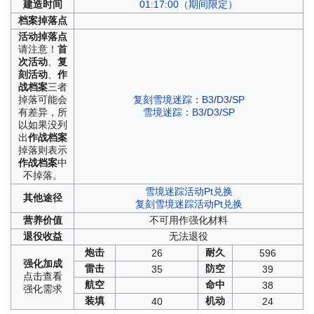
建造
时间
01:17:00（期间限定）
档案
掉落点
活动
掉落点
请注意！
首
次活动
、
复
刻活动
、
作
战档案
三者
掉落可能会
复刻雪境迷踪
：
B3
/
D3
/
SP
有差异，所
雪境迷踪
：
B3
/
D3
/
SP
以如果没列
出
作战档案
掉落则表示
作战档案
中
不掉落。
雪境迷踪活动Pt兑换
其他
途径
复刻雪境迷踪活动Pt兑换
营养
价值
不可用作强化材料
退役
收益
无法退役
炮击
耐久
26
596
强化
加成
雷击
防空
35
39
点击
查看
航空
命中
38
强化
需求
装填
机动
40
24