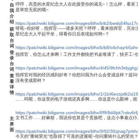
哼哼，高贵的水星纪念大人在此接受你的谒见~！怎么样，看呆
自
是举世无双的哦~
我
介
绍
https://patchwiki.biligame.com/images/blhx/b/b2/bwdq54fsz
呀吼~你好呀，指挥官——请多关照？呼呼，看来指挥官，完全没
获
星纪念大人平起平坐，得看你日后表现如何哟~？
取
台
词
https://patchwiki.biligame.com/images/blhx/b/b8/o4chayrb5
登
指挥官，你怎么才来啊！工作文件都快把书桌堆满了，快开工~快
录
台
https://patchwiki.biligame.com/images/blhx/4/45/9fchh3tdyg
词
指挥官对我的经历感到好奇？你想问我为什么会变成这样？提问
查
没有变成那样？
看
详
情
https://patchwiki.biligame.com/images/blhx/1/1b/i6exzpdk2si
……呜呃，你这里的电子游戏还真多啊……你这是什么眼神，就
https://patchwiki.biligame.com/images/blhx/f/f9/8d4lpk7rokv6r
文书工作……好麻烦，我说你也算是个贵族吧，这点小事雇点仆
主
界
面
https://patchwiki.biligame.com/images/blhx/9/92/30zjnag7pr
今天的“重铸荣光”也取得了可喜的进展呢~你问重铸什么的荣光