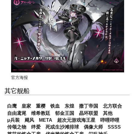
官方海报
其它舰船
白鹰
皇家
重樱
铁血
东煌
撒丁帝国
北方联合
自由鸢尾
维希教廷
郁金王国
晶环联盟
其他
μ兵装
飓风
META
超次元游戏海王星
哔哩哔哩
传颂之物
绊爱
死或生沙滩排球
偶像大师
SSSS