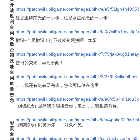
开
https://patchwiki.biligame.com/images/blhx/e/e5/51lgh4h40
战
胜
这是重铸荣光的一小步，也是水星纪念的一小步~
利
台
https://patchwiki.biligame.com/images/blhx/f/f0/7vil951mvc0
词
失
撤退~全员撤退！打不过就别硬拼啊，笨蛋！
败
台
https://patchwiki.biligame.com/images/blhx/7/75/jak8wg81iat
词
技
昔日的荣光，再现于此！
能
台
https://patchwiki.biligame.com/images/blhx/2/27/0i8wlkqnlhm
词
血
……我还有使命要完成，怎么可以倒在这里！
量
告
https://patchwiki.biligame.com/images/blhx/a/a8/c5p4mi1tqu3
急
虽然我不能接受你，但是……我很羡慕你。
（
水星纪念
）
https://patchwiki.biligame.com/images/blhx/f/fa/4ppkg32l9w7
彩
阿芙乐尔……好久不见。
（
阿芙乐尔
）
蛋
台
https://patchwiki.biligame.com/images/blhx/c/c7/gj3ycsq4mlb
词