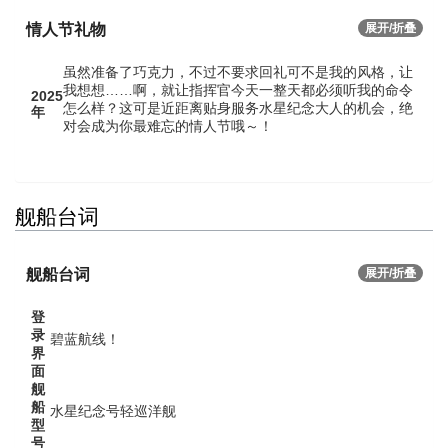
情人节礼物
展开/折叠
虽然准备了巧克力，不过不要求回礼可不是我的风格，让
我想想……啊，就让指挥官今天一整天都必须听我的命令
2025
怎么样？这可是近距离贴身服务水星纪念大人的机会，绝
年
对会成为你最难忘的情人节哦～！
舰船台词
舰船台词
展开/折叠
登
录
碧蓝航线！
界
面
舰
船
水星纪念号轻巡洋舰
型
号