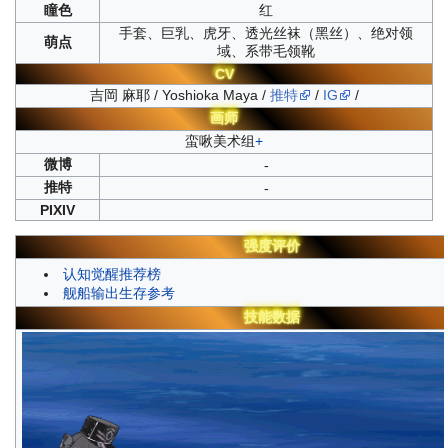
瞳色
红
手套、巨乳、虎牙、透光丝袜（黑丝）、绝对领
萌点
域、系带毛领靴
CV
吉岡 麻耶 / Yoshioka Maya /
推特
/
IG
/
画师
蛮啾美术组
+
微博
-
推特
-
PIXIV
强度评价
认知觉醒推荐榜
舰船输出生存参考
技能数据