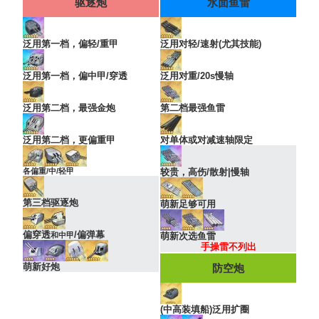
驱逐炮
水面鱼雷
泛用第一档，偏轻/重甲
泛用对轻/速射(尤其技能)
泛用第一档，偏中甲/穿透
泛用对重/20s慢轴
泛用第二档，最强金炮
第二档最强鱼雷
泛用第二档，更偏重甲
对单体或对减速轴限定
各偏重/中/轻甲
较贵，高伤/散射|慢轴
第三档驱逐炮
萌新足够可用
偏穿透
/偏弹幕
和中甲
萌新次选鱼雷
手操雷不列出
萌新好炮
防空炮
(中高装填船)泛用扩圈