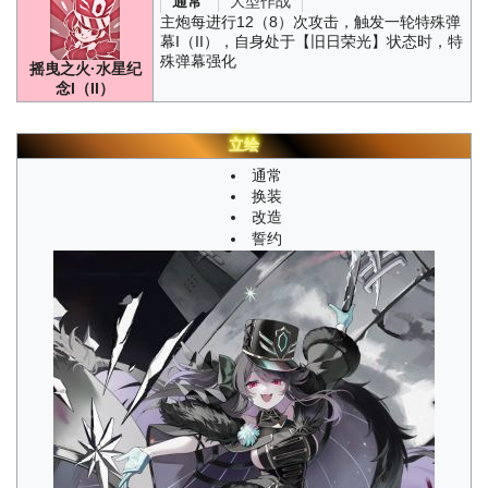
大型作战
通常
主炮每进行12（8）次攻击，触发一轮特殊弹
幕I（II），自身处于【旧日荣光】状态时，特
殊弹幕强化
摇曳之火·水星纪
念I（II）
立绘
通常
换装
改造
誓约