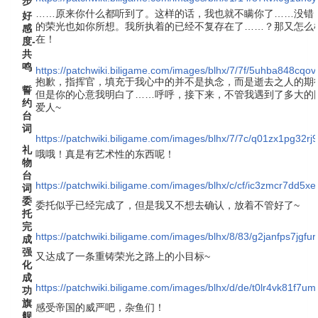
步
……原来你什么都听到了。这样的话，我也就不瞒你了……没错
好
的荣光也如你所想。我所执着的已经不复存在了……？那又怎么
感
在！
度-
共
鸣
https://patchwiki.biligame.com/images/blhx/7/7f/5uhba848cqo
抱歉，指挥官，填充于我心中的并不是执念，而是逝去之人的期
誓
但是你的心意我明白了……呼呼，接下来，不管我遇到了多大的
约
爱人~
台
词
https://patchwiki.biligame.com/images/blhx/7/7c/q01zx1pg32r
礼
哦哦！真是有艺术性的东西呢！
物
台
https://patchwiki.biligame.com/images/blhx/c/cf/ic3zmcr7dd
词
委
委托似乎已经完成了，但是我又不想去确认，放着不管好了~
托
完
https://patchwiki.biligame.com/images/blhx/8/83/g2janfps7jg
成
强
又达成了一条重铸荣光之路上的小目标~
化
成
https://patchwiki.biligame.com/images/blhx/d/de/t0lr4vk81f7
功
旗
感受帝国的威严吧，杂鱼们！
舰