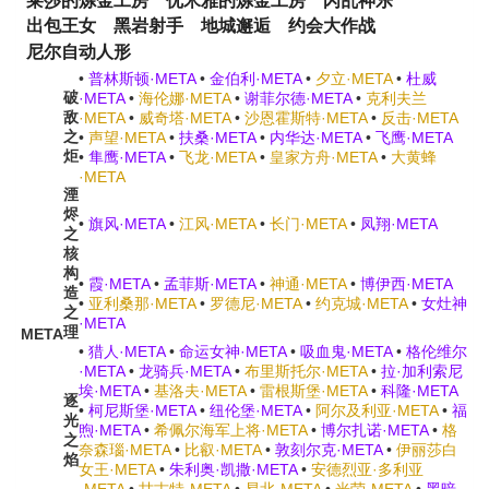
莱莎的炼金工房
优米雅的炼金工房
闪乱神乐
出包王女
黑岩射手
地城邂逅
约会大作战
尼尔自动人形
•
普林斯顿·META
•
金伯利·META
•
夕立·META
•
杜威
破
·META
•
海伦娜·META
•
谢菲尔德·META
•
克利夫兰
敌
·META
•
威奇塔·META
•
沙恩霍斯特·META
•
反击·META
之
•
声望·META
•
扶桑·META
•
内华达·META
•
飞鹰·META
炬
•
隼鹰·META
•
飞龙·META
•
皇家方舟·META
•
大黄蜂
·META
湮
烬
•
旗风·META
•
江风·META
•
长门·META
•
凤翔·META
之
核
构
•
霞·META
•
孟菲斯·META
•
神通·META
•
博伊西·META
造
•
亚利桑那·META
•
罗德尼·META
•
约克城·META
•
女灶神
之
·META
理
META
•
猎人·META
•
命运女神·META
•
吸血鬼·META
•
格伦维尔
·META
•
龙骑兵·META
•
布里斯托尔·META
•
拉·加利索尼
埃·META
•
基洛夫·META
•
雷根斯堡·META
•
科隆·META
逐
•
柯尼斯堡·META
•
纽伦堡·META
•
阿尔及利亚·META
•
福
光
煦·META
•
希佩尔海军上将·META
•
博尔扎诺·META
•
格
之
奈森瑙·META
•
比叡·META
•
敦刻尔克·META
•
伊丽莎白
焰
女王·META
•
朱利奥·凯撒·META
•
安德烈亚·多利亚