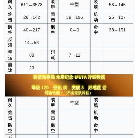
耐
装
装
中型
611→3578
53→146
久
甲
填
炮
雷
机
26→142
36→196
25→107
击
击
动
防
航
命
40→217
0→0
38→151
空
空
中
反
14→58
潜
幸
消
88
7→12
运
耗
航
23
速
碧蓝海事局
水星纪念·META
详细数据
等级
120
强化
满
突破
3
好感度
爱
综合性能：
（不含舰队科技）
耐
装
装
中型
久
甲
填
炮
雷
机
击
击
动
防
航
命
空
空
中
反