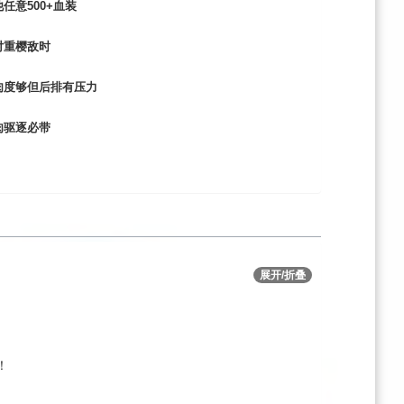
任意500+血装
对重樱敌时
肉度够但后排有压力
肉驱逐必带
展开/折叠
！