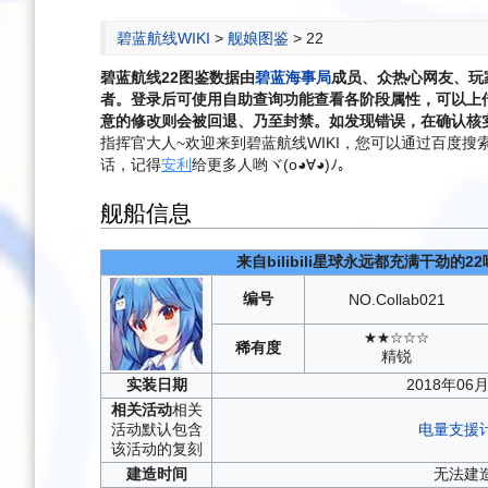
航
索
碧蓝航线WIKI
>
舰娘图鉴
>
22
碧蓝航线
22
图鉴数据由
碧蓝海事局
成员、众热心网友、玩
者。登录后可使用自助查询功能查看各阶段属性，可以上
意的修改则会被回退、乃至封禁。如发现错误，在确认核实
指挥官大人~欢迎来到碧蓝航线WIKI，您可以通过百度搜索“碧
话，记得
安利
给更多人哟ヾ(o◕∀◕)ﾉ。
舰船信息
来自bilibili星球永远都充满干劲的22
编号
NO.
Collab021
★★☆☆☆
稀有度
精锐
实装
日期
2018年06
相关
活动
相关
活动默认包含
电量支援
该活动的复刻
建造
时间
无法建