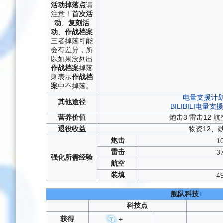
活动
掉落点
请
注意！
首次活
动
、
复刻活
动
、
作战档案
三者掉落可能
会有差异，所
以如果没列出
作战档案
掉落
则表示
作战档
案
中不掉落。
电量支援计划
其他
途径
BILIBILI电量
营养
价值
炮击3 雷击12 航
退役
收益
物资12、
炮击
1
雷击
3
强化
所需
经验
航空
装填
4
舰队科技
+
科技点
获得
+