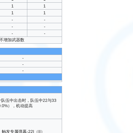
1
1
1
1
-
-
-
-
-
-
并不增加武器数
-
-
-
队伍中出击时，队伍中22与33
0.0%），机动提高
触发专属弹幕-22I（II）