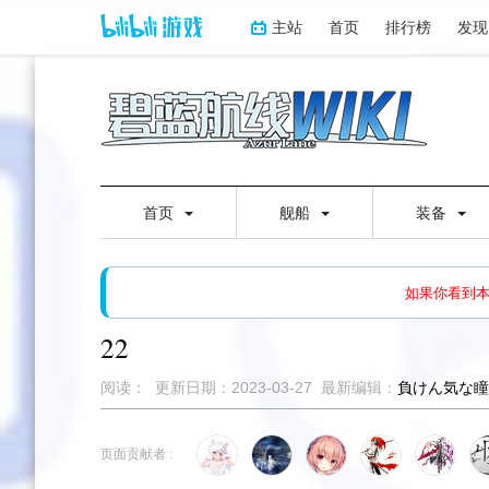
主站
首页
排行榜
发现
首页
舰船
装备
如果打开页面显示缩略图创
如果你看到
22
阅读：
更新日期：
2023-03-27
最新编辑：
負けん気な瞳
跳
跳
到
到
页面贡献者 :
导
搜