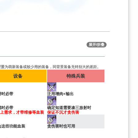
展开/折叠
背景
为萌新装备或较少用的装备，同背景装备无特别大的差距。
设备
特殊兵装
潜时必带
泛用增肉+输出
燃时必带
确定知道需要凑三放射时
上需求，才带维修等血装
保证不沉才贪伤害
边这些功能血装
贪伤害时也可用