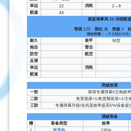
幸运
消耗
22
2→9
航速
43
碧蓝海事局
22
详细数
等级
120
强化
满
突破
3
综合性能：
（不含舰队科技
耐久
装甲
轻型
炮击
雷击
防空
航空
反潜
幸运
消耗
航速
突破效果
一阶
获得专属弹幕I/主炮效率
二阶
鱼雷底座+1/鱼雷预装填+1/主
三阶
专属弹幕升级/全武器效率提高5%/设备提
满破装备
槽
装备类型
效率
驱逐炮
1
135%