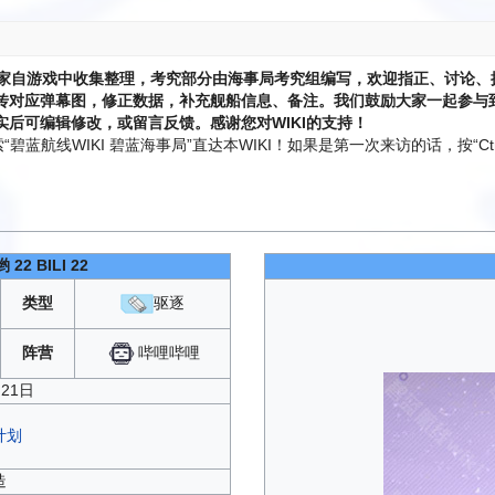
家自游戏中收集整理，考究部分由海事局考究组编写，欢迎指正、讨论、
传对应弹幕图，修正数据，补充舰船信息、备注。我们鼓励大家一起参与到
后可编辑修改，或留言反馈。感谢您对WIKI的支持！
蓝航线WIKI 碧蓝海事局”直达本WIKI！如果是第一次来访的话，按“Ctr
哟
22
BILI 22
类型
驱逐
哔哩哔哩
阵营
月21日
计划
造