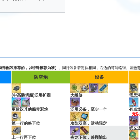
特殊配装推荐的，以特殊推荐为准）
。同行装备若定位相同，右边的可能略强。
灰色
防空炮
设备
(中高装填船)泛用扩圈
大维修
需反
更建议其他船带彩炮
泛用必备，至少一个
有点
无以
第一行的略下位
攻防双高，活动限定
或左
上一行再下位
炎龙下位，兼顾输出