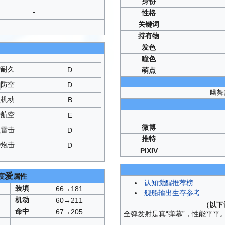
身份
-
性格
关键词
持有物
发色
瞳色
耐久
D
萌点
防空
D
幽舞
机动
B
航空
E
微博
雷击
D
推特
炮击
D
PIXIV
爱
度
属性
认知觉醒推荐榜
装填
66→181
舰船输出生存参考
机动
60→211
（以下
命中
67→205
全弹发射是真“弹幕”，性能平平