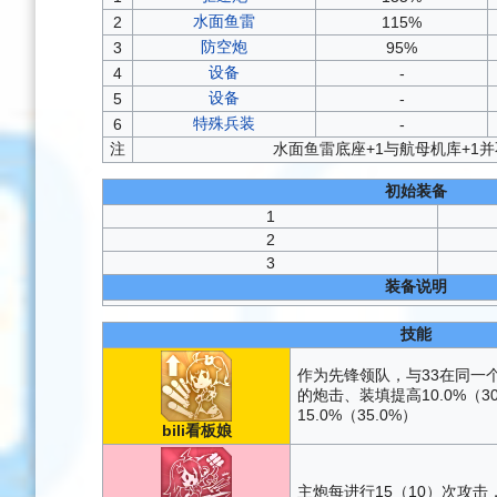
水面鱼雷
2
115%
防空炮
3
95%
设备
4
-
设备
5
-
特殊兵装
6
-
注
水面鱼雷底座+1与航母机库+1
初始装备
1
2
3
装备说明
技能
作为先锋领队，与33在同一个
的炮击、装填提高10.0%（3
15.0%（35.0%）
bili看板娘
主炮每进行15（10）次攻击，