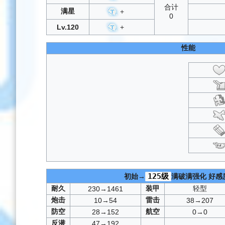
合计
满星
+
0
Lv.120
+
性能
125级
初始→
满破满强化
好感
耐久
装甲
轻型
230→1461
炮击
雷击
10→54
38→207
防空
航空
28→152
0→0
反潜
47→192