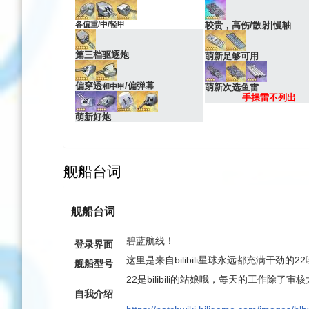
各偏重/中/轻甲
较贵，高伤/散射|慢轴
第三档驱逐炮
萌新足够可用
偏穿透
/偏弹幕
和中甲
萌新次选鱼雷
手操雷不列出
萌新好炮
舰船台词
舰船台词
碧蓝航线！
登录界面
这里是来自bilibili星球永远都充满干劲
舰船型号
22是bilibili的站娘哦，每天的工作
自我介绍