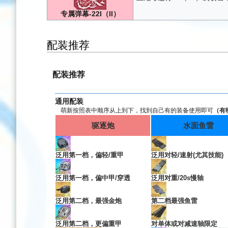
专属弹幕-22I（II）
配装推荐
配装推荐
通用配装
萌新按照表中顺序从上到下，找到自己有的装备使用即可
（有
驱逐炮
水面鱼雷
泛用第一档，偏轻/重甲
泛用对轻/速射(尤其技能)
泛用第一档，偏中甲/穿透
泛用对重/20s慢轴
泛用第二档，最强金炮
第二档最强鱼雷
泛用第二档，更偏重甲
对单体或对减速轴限定