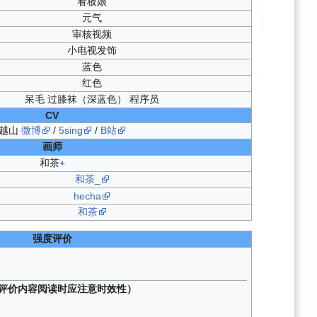
看板娘
元气
审核视频
小电视发饰
蓝色
红色
呆毛 过膝袜（深蓝色） 程序员
CV
越山
微博
/
5sing
/
B站
画师
和茶
+
和茶_
hecha
和茶
强度评价
评价内容阅读时应注意时效性）
。