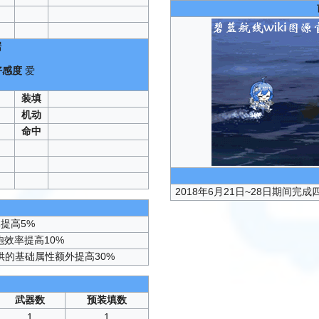
据
好感度
爱
）
装填
机动
命中
2018年6月21日~28日期间完
提高5%
炮效率提高10%
供的基础属性额外提高30%
武器数
预装填数
1
1