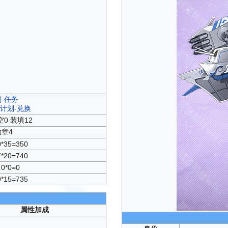
-任务
支援计划-兑换
空0 装填12
勋章4
0*35=350
7*20=740
0*0=0
9*15=735
属性加成