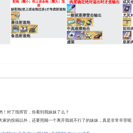
彩炮（圈小）和上述金炮（圈大）混
肉度确定绝对溢出时才贪输出
或其他
搭
缺彩炮(使上述金炮过多)才考虑射速炮
一般驱逐撑雷击输出
尤其
最佳射速炮
中高难撑炮击
前排
备选射速炮
虐菜
皇家
的22哟！对了指挥官，你看到我妹妹了么？
除了审核大家的投稿以外，还要照顾一个离开我就不行了的妹妹，真是非常辛苦呢