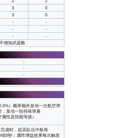
2
2
3
0
3
0
-
-
-
-
-
-
并不增加武器数
-
-
-
70.0%）概率额外发动一次航空弹
失败时，发动一轮特殊弹幕
据航空属性及技能等级）
填完成时，提高队伍中航母
性，持续8秒；属性增益效果每次触发