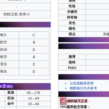
身份
性格
-
关键词
轻航/正航 装填+1
持有物
发色
瞳色
萌点
和
耐久
C
防空
B
机动
D
微博
航空
B
推特
雷击
E
PIXIV
炮击
D
认知觉醒推荐榜
爱
度
属性
舰船输出生存参考
装填
65→178
机动
14→69
倾听破灭之音
：
命中
20→84
70%概率航空弹幕：