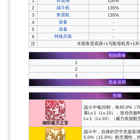
轻巡炮
1
100%
战斗机
2
135%
鱼雷机
3
135%
设备
4
-
设备
5
-
特殊兵装
6
-
注
水面鱼雷底座+1与航母机库+1
初始装备
1
2
3
装备说明
技能
战斗中每20秒，有40.0%（
幕Lv.1（Lv.10），发动
Lv.1（Lv.10）（威力依
倾听破灭之音
战斗中，自身的空中支援装
5.0%（15.0%）航空属