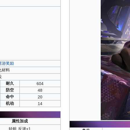
巡游奖励
化材料
役
耐久
604
防空
48
命中
20
机动
14
属性加成
轻航 反潜+1