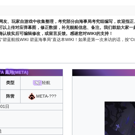
网友、玩家自游戏中收集整理，考究部分由海事局考究组编写，欢迎指正
可以上传对应弹幕图，修正数据，补充舰船信息、备注。我们鼓励大家一起
认核实后可编辑修改，或留言反馈。感谢您对WIKI的支持！
蓝航线WIKI 碧蓝海事局”直达本WIKI！如果是第一次来访的话，按“Ctr
TA
鳳翔(META)
类型
轻航
META-???
阵营
月01日
造