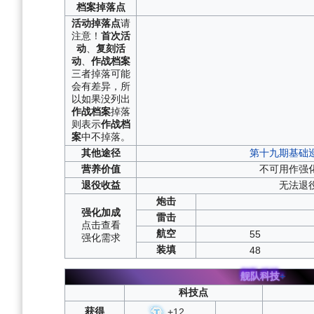
档案
掉落点
活动
掉落点
请
注意！
首次活
动
、
复刻活
动
、
作战档案
三者掉落可能
会有差异，所
以如果没列出
作战档案
掉落
则表示
作战档
案
中不掉落。
其他
途径
第十九期基础
营养
价值
不可用作强
退役
收益
无法退
炮击
强化
加成
雷击
点击
查看
航空
55
强化
需求
装填
48
舰队科技
+
科技点
获得
+
12