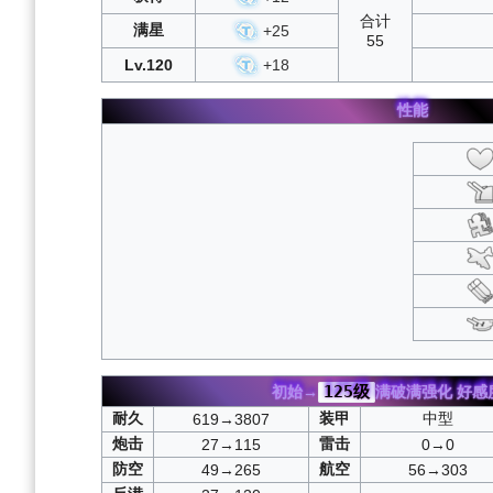
合计
满星
+
25
55
Lv.120
+
18
性能
125级
初始→
满破满强化
好感
耐久
装甲
中型
619→3807
炮击
雷击
27→115
0→0
防空
航空
49→265
56→303