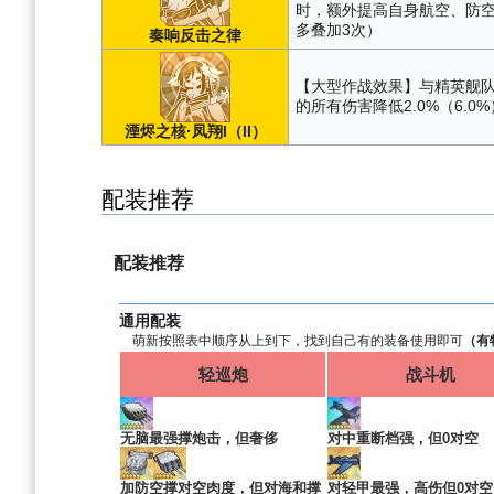
时，额外提高自身航空、防空
多叠加3次）
奏响反击之律
【大型作战效果】与精英舰队
的所有伤害降低2.0%（6.0%
湮烬之核·凤翔I（II）
配装推荐
配装推荐
通用配装
萌新按照表中顺序从上到下，找到自己有的装备使用即可
（有
轻巡炮
战斗机
无脑最强撑炮击，但奢侈
对中重断档强，但0对空
加防空撑对空肉度，但对海和撑
对轻甲最强，高伤但0对空