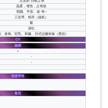
“过去的”日航之母
温柔，母性，占有欲
照顾、平安、老·爷~
三弦琴、纸符（战机）
紫
深红
服、发饰、巨乳、和服、日式过膝布袜（黑丝）
CV
画师
+
-
-
强度评价
备注