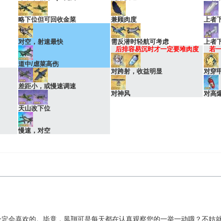
略下位但可回收金菜
兼顾肉度
上者
对空，射速最快
需反潜时轻航可考虑
上者
后排容易沉时才一定要堆肉度
若
道中/虐菜高伤
对跨射，收益明显
对穿
差距小，或慢速调速
对神风
对高
天山改下位
慢速，对空
定会喜欢的。毕竟，凤翔可是每天都在认真观察您的一举一动哦？不妨就