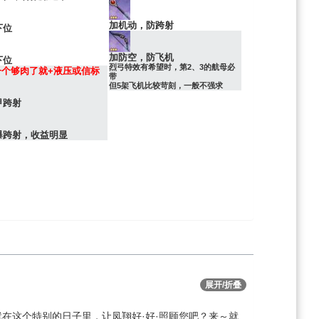
加机动，防跨射
下位
加防空，防飞机
下位
烈弓特效有希望时，第2、3的航母必
一个够肉了就+液压或信标
带
但5架飞机比较苛刻，一般不强求
甲跨射
爆跨射，收益明显
展开/折叠
在这个特别的日子里，让凤翔好·好·照顾您吧？来～就