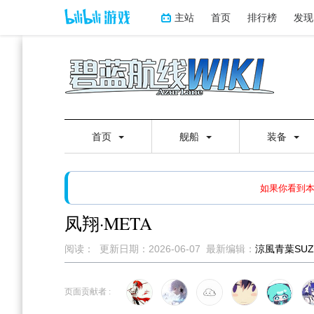
主站
首页
排行榜
发现
首页
舰船
装备
如果打开页面显示缩略图创
如果你看到
凤翔·META
阅读：
更新日期：
2026-06-07
最新编辑：
涼風青葉SUZU
跳
跳
到
到
页面贡献者 :
导
搜