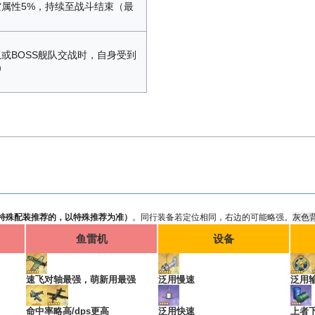
属性5%，持续至战斗结束（最
或BOSS舰队交战时，自身受到
）
特殊配装推荐的，以特殊推荐为准）
。同行装备若定位相同，右边的可能略强。
灰色
鱼雷机
设备
速飞对轴最强，萌新用最强
泛用慢速
泛用
命中率略高/dps更高
泛用快速
上者