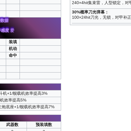
240×4hit集束雷，人型锁定，对甲
30%概率刀光弹幕：
100×24hit刀光，无锁，对甲补正1
数据
好感度
爱
）
装填
机动
命中
斗机+1/舰载机效率提高3%
载机效率提高5%
/主炮底座+1/舰载机效率提高7%
武器数
预装填数