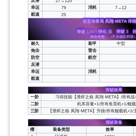
反潜
27→120
幸运
消耗
79
7→12
航速
25
碧蓝海事局
凤翔·META
详细
等级
120
强化
满
突破
3
综合性能：
（不含舰队科技
耐久
装甲
中型
炮击
雷击
防空
航空
反潜
幸运
消耗
航速
突破效果
一阶
习得技能【湮烬之核·凤翔·META】/所有战
二阶
机库容量+1/所有鱼雷机+1/舰
三阶
【湮烬之核·凤翔·META】升级/所有舰载机+1
满破装备
槽
装备类型
效率