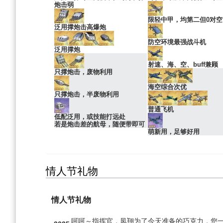
炮击弱
限轻中甲，均第二但0对空
泛用撑炮击高爆炮
防空环境最强战斗机
泛用撑炮
射速、海、空、buff兼顾
只撑炮击，废物利用
海空综合次优
只撑炮击，半废物利用
普通飞机
低配泛用，或技能打远处
若是炮击差的航母，随便带即可
萌新用，足够好用
情人节礼物
情人节礼物
呵呵～指挥官，凤翔为了今天准备的巧克力，您一