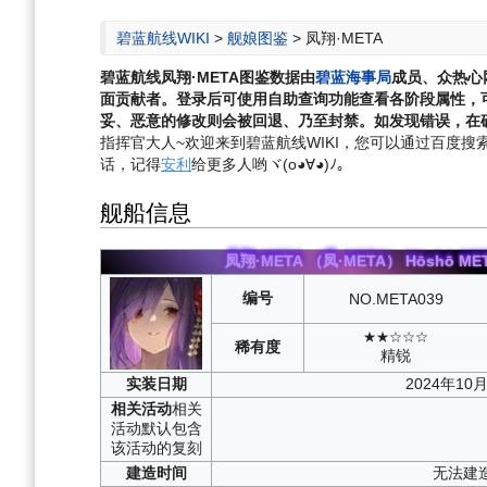
航
索
碧蓝航线WIKI
>
舰娘图鉴
>
凤翔·META
碧蓝航线
凤翔·META
图鉴数据由
碧蓝海事局
成员、众热心
面贡献者。登录后可使用自助查询功能查看各阶段属性，
妥、恶意的修改则会被回退、乃至封禁。如发现错误，在确
指挥官大人~欢迎来到碧蓝航线WIKI，您可以通过百度搜索“碧
话，记得
安利
给更多人哟ヾ(o◕∀◕)ﾉ。
舰船信息
凤翔·META
（凤·META）
Hōshō ME
编号
NO.
META039
★★☆☆☆
稀有度
精锐
实装
日期
2024年10
相关
活动
相关
活动默认包含
该活动的复刻
建造
时间
无法建